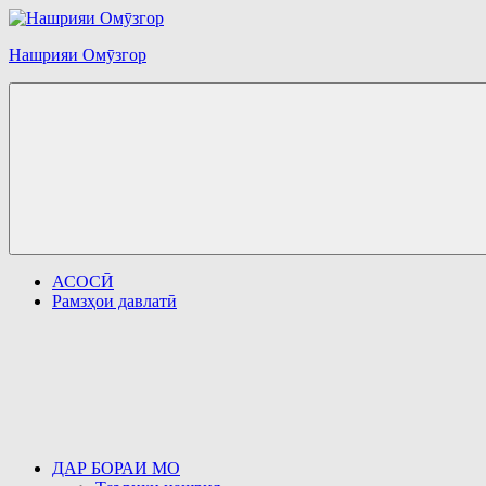
Перейти
к
Нашрияи Омӯзгор
содержимому
АСОСӢ
Рамзҳои давлатӣ
ДАР БОРАИ МО