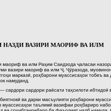
 НАЗДИ ВАЗИРИ МАОРИФ ВА ИЛМ
ри маориф ва илм Раҳим Саидзода ҷаласаи назор
уми вазири маориф ва илм Ҷ. Ҷӯразода, муовинон
тгоҳи марказӣ, роҳбарони муассисаҳои тобеъ ва
рок намуданд.
 — сардори сардори раёсати таҳсилоти ибтидоӣ 
биятнокӣ ва дарки масъулияти роҳбарони муасси
дар муассисаҳои таълимӣ вазифаи роҳбариро наб
нд ва соҳибтаҷрибаро ба фаъолият ҷалб намуда