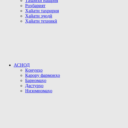
Таърихи нашрия
Роҳбарият
Ҳайати таҳририя
Ҳайати эҷодӣ
Ҳайати техникӣ
АСНОД
Қонунҳо
Қарору фармонҳо
Барномаҳо
Дастурҳо
Низомномаҳо