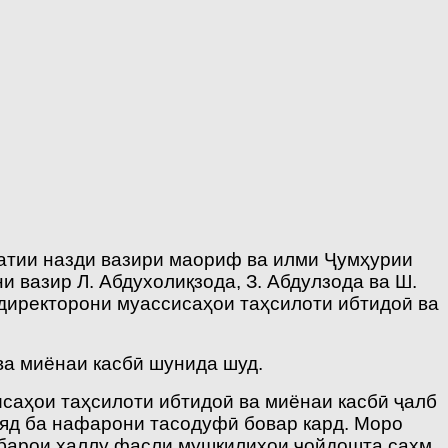
атии назди вазири маориф ва илми Ҷумҳурии
и вазир Л. Абдухолиқзода, З. Абдулзода ва Ш.
 директорони муассисаҳои таҳсилоти ибтидоӣ ва
ва миёнаи касбӣ шунида шуд.
саҳои таҳсилоти ибтидоӣ ва миёнаи касбӣ ҷалб
ояд ба нафарони тасодуфӣ бовар кард. Моро
, барои ҳаллу фасли мушкилиҳои ҷойдошта саҳм