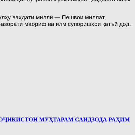
сулҳу ваҳдати миллӣ — Пешвои миллат,
Вазорати маориф ва илм супоришҳои қатъӣ дод.
 ТОҶИКИСТОН МУҲТАРАМ САИДЗОДА РАҲИМ