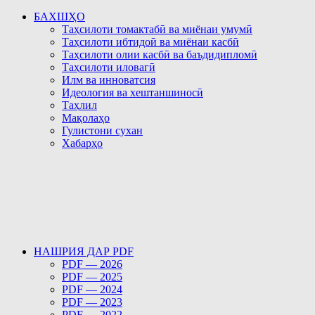
БАХШҲО
Таҳсилоти томактабӣ ва миёнаи умумӣ
Таҳсилоти ибтидоӣ ва миёнаи касбӣ
Таҳсилоти олии касбӣ ва баъдидипломӣ
Таҳсилоти иловагӣ
Илм ва инноватсия
Идеология ва хештаншиносӣ
Таҳлил
Мақолаҳо
Гулистони сухан
Хабарҳо
НАШРИЯ ДАР PDF
PDF — 2026
PDF — 2025
PDF — 2024
PDF — 2023
PDF — 2022