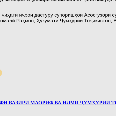
н ҷиҳати иҷрои дастуру супоришҳои Асосгузори 
омалӣ Раҳмон, Ҳукумати Ҷумҳурии Тоҷикистон, 
РАФИ ВАЗИРИ МАОРИФ ВА ИЛМИ ҶУМҲУРИИ