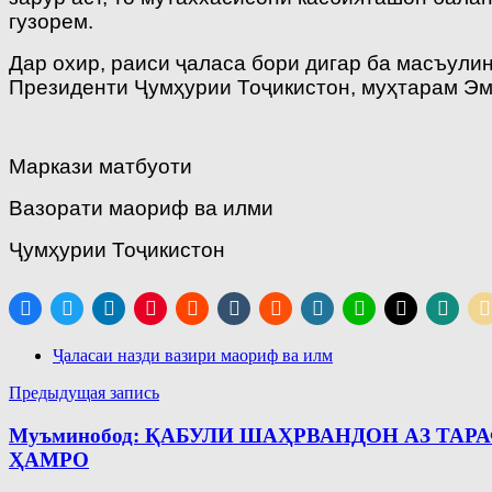
гузорем.
Дар охир, раиси ҷаласа бори дигар ба масъули
Президенти Ҷумҳурии Тоҷикистон, муҳтарам Эм
Маркази матбуоти
Вазорати маориф ва илми
Ҷумҳурии Тоҷикистон
Ҷаласаи назди вазири маориф ва илм
Навигация
Предыдущая запись
по
Муъминобод: ҚАБУЛИ ШАҲРВАНДОН АЗ ТА
записям
ҲАМРО