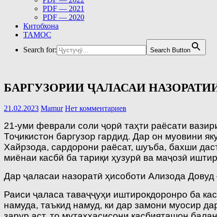
PDF — 2021
PDF — 2020
Китобхона
ТАМОС
Search for:
Search Button
БАРГУЗОРИИ ҶАЛАСАИ НАЗОРАТИИ
21.02.2023
Mamur
Нет комментариев
21-уми феврали соли ҷорӣ таҳти раёсати вази
Тоҷикистон баргузор гардид. Дар он муовини як
Хайрзода, сардорони раёсат, шуъба, бахши дас
миёнаи касбӣ ба тариқи ҳузурӣ ва маҷозӣ ишти
Дар ҷаласаи назоратӣ ҳисоботи Ализода Довуд
Раиси ҷаласа таваҷҷуҳи иштирокдоронро ба кас
намуда, таъкид намуд, ки дар замони муосир 
зарур аст, то мутаххасисони касбияташон бала