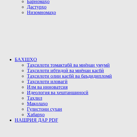
Барномаҳо
Дастурҳо
Низомномаҳо
БАХШҲО
Таҳсилоти томактабӣ ва миёнаи умумӣ
Таҳсилоти ибтидоӣ ва миёнаи касбӣ
Таҳсилоти олии касбӣ ва баъдидипломӣ
Таҳсилоти иловагӣ
Илм ва инноватсия
Идеология ва хештаншиносӣ
Таҳлил
Мақолаҳо
Гулистони сухан
Хабарҳо
НАШРИЯ ДАР PDF