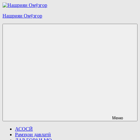
Перейти
к
Нашрияи Омӯзгор
содержимому
Меню
АСОСӢ
Рамзҳои давлатӣ