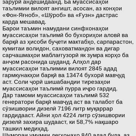
зарурӣ андешидаанд. Ба муассисаҳои
таълимии вилоят ангишт, асосан, аз конҳои
«Фон-Яғноб», «Шӯроб» ва «Ғузн» дастрас
карда мешавад.
Барои таъмин намудани синфхонаҳои
муассисаҳои таълимӣ бо бухориҳои аловӣ ва
барқӣ аз ҳисоби буҷети мактабҳо, сарпарастон,
кумитаи волидон, саховатмандон ва дигар
сарчашмаҳои маблағгузорӣ як зумра корҳо ба
анҷом расонида шуданд. Алҳол дар
муассисаҳои таълимии вилоят 2845 адад
гармкунакҳои барқӣ ва 13474 бухорӣ мавҷуд
аст. Соли ҷорӣ шишабандии тирезаҳои
муассисаҳои таълимӣ пурра иҷро гардид.
Дар тамоми муассисаҳои таълимӣ 532
генератори барқӣ мавҷуд аст ва талабот ба
сӯзишвории дизелӣ 7196 литр муқаррар
гардидааст. Айни ҳол 4224 литр сӯзишвории
дизелӣ захира шудааст, ки 58,7% нақшаро
ташкил медиҳад.
Шумораи умумии дегхонаҳо 840 адад буда, аз