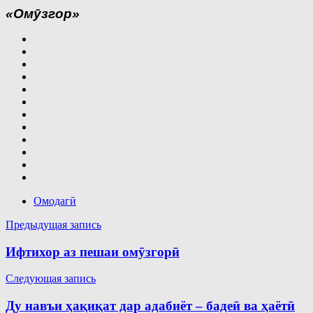
«Омӯзгор»
Омодагӣ
Навигация
Предыдущая запись
по
Ифтихор аз пешаи омӯзгорӣ
записям
Следующая запись
Ду навъи ҳақиқат дар адабиёт – бадеӣ ва ҳаётӣ