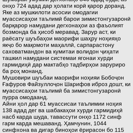
онҳо 724 адад дар ҳолати корӣ қарор доранд.
Яке аз мушкилоти асосии омодагии
муассисаҳои таълимӣ барои зимистонгузаронӣ
барқарор намудани дегхонаҳои аз фаъолият
бозмонда ба ҳисоб меравад. Зарур аст, ки
раёсату шуъбаҳои маорифи шаҳру ноҳияҳо
якҷо бо мақомоти маҳаллӣ, сарпарастону
саховатмандон ва кумитаи волидон ҷиҳати
ташкил намудани системаи ягонаи хурди
гармидиҳӣ дар мактабҳо тадбирҳои заруриро
ба роҳ монанд.
Мушовири шуъбаи маорифи ноҳияи Бобоҷон
Ғафуров Файзуллоҷон Шарифов иброз дошт, ки
муассисаҳои таълимӣ ба зимистонгузаронӣ
пурра омодаанд.
Айни ҳол дар 61 муассисаи таълимии ноҳия
138 адад дег ва шабака­ҳои хурди гармидиҳӣ
насб карда шуда, тавассути онҳо 1172 синф
гарм карда мешаванд. Ҳам­чунин, 1044
синфхона ва дигар биноҳои ёрирасон бо 115