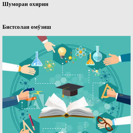
Шумораи охирин
Бистсолаи омӯзиш