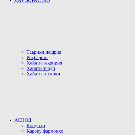
ДАР БОРАИ МО
Таърихи нашрия
Роҳбарият
Ҳайати таҳририя
Ҳайати эҷодӣ
Ҳайати техникӣ
АСНОД
Қонунҳо
Қарору фармонҳо