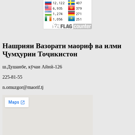
Нашрияи Вазорати маориф ва илми
Ҷумҳурии Тоҷикистон
ш.Душанбе, кӯчаи Айнӣ-126
225-81-55
n.omuzgor@maorif.tj