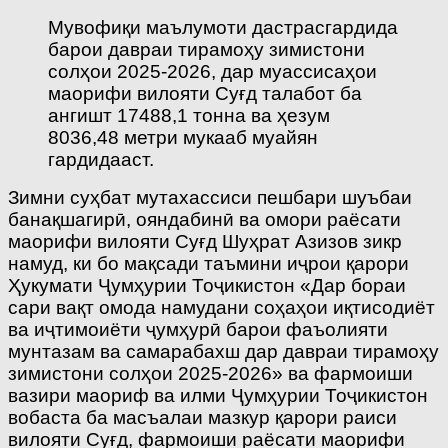
Мувофиқи маълумоти дастрасгардида
барои давраи тирамоҳу зимистони
солҳои 2025-2026, дар муассисаҳои
маорифи вилояти Суғд талабот ба
ангишт 17488,1 тонна ва ҳезум
8036,48 метри мукааб муайян
гардидааст.
Зимни суҳбат мутахассиси пешбари шуъбаи
банақшагирӣ, ояндабинӣ ва омори раёсати
маорифи вилояти Суғд Шуҳрат Азизов зикр
намуд, ки бо мақсади таъмини иҷрои қарори
Ҳукумати Ҷумҳурии Тоҷикистон «Дар бораи
сари вақт омода намудани соҳаҳои иқтисодиёт
ва иҷтимоиёти ҷумҳурӣ барои фаъолияти
мунтазам ва самарабахш дар давраи тирамоҳу
зимистони солҳои 2025-2026» ва фармоиши
вазири маориф ва илми Ҷумҳурии Тоҷикистон
вобаста ба масъалаи мазкур қарори раиси
вилояти Суғд, фармоиши раёсати маорифи