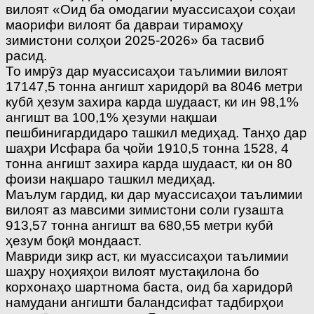
вилоят «Оид ба омодагии муассисаҳои соҳаи
маорифи вилоят ба давраи тирамоҳу
зимистони солҳои 2025-2026» ба тасвиб
расид.
То имрӯз дар муассисаҳои таълимии вилоят
17147,5 тонна ангишт харидорӣ ва 8046 метри
кубӣ ҳезум захира карда шудааст, ки ин 98,1%
ангишт ва 100,1% ҳезуми нақшаи
пешбинигардидаро ташкил медиҳад. Танҳо дар
шаҳри Исфара ба ҷойи 1910,5 тонна 1528, 4
тонна ангишт захира карда шудааст, ки он 80
фоизи нақшаро ташкил медиҳад.
Маълум гардид, ки дар муассисаҳои таълимии
вилоят аз мавсими зимистони соли гузашта
913,57 тонна ангишт ва 680,55 метри кубӣ
ҳезум боқӣ мондааст.
Мавриди зикр аст, ки муассисаҳои таълимии
шаҳру ноҳияҳои вилоят мустақилона бо
корхонаҳо шартнома баста, оид ба харидорӣ
намудани ангишти баландсифат тадбирҳои