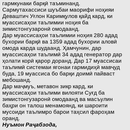
гармкунаки барқӣ таъминанд.
Сармутахассиси шуъбаи маорифи ноҳияи
Деваштич Уғлон Каримқулов қайд кард, ки
муассисаҳои таълимии ноҳия ба
зимистонгузаронӣ омодаанд.
Дар муассисаҳои таълимии ноҳия 280 адад
бухории барқӣ ва 1359 адад бухории аловӣ
омода карда шудаанд. Ҳамчунин, дар
муассисаҳои таълимӣ 34 адад генератор дар
ҳолати корӣ қарор доранд. Дар 17 муассисаи
таълимӣ системаи ягонаи гармидиҳӣ мавҷуд
буда, 19 муассиса бо барқи доимӣ пайваст
мебошанд.
Дар маҷмуъ, метавон зикр кард, ки
муассисаҳои таълими вилояти Суғд ба
зимистонгузаронӣ омодаанд ва масъулин
баҳри он талош менамоянд, ки шароити
мусоиди таълимро барои таҳсил фароҳам
оранд.
Нуъмон Раҷабзода,