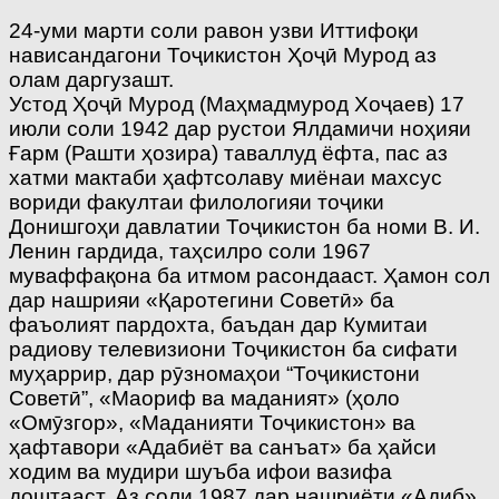
24-уми марти соли равон узви Иттифоқи
нависандагони Тоҷикистон Ҳоҷӣ Мурод аз
олам даргузашт.
Устод Ҳоҷӣ Мурод (Маҳмадмурод Хоҷаев) 17
июли соли 1942 дар рустои Ялдамичи ноҳияи
Ғарм (Рашти ҳозира) таваллуд ёфта, пас аз
хатми мактаби ҳафтсолаву миёнаи махсус
вориди факултаи филологияи тоҷики
Донишгоҳи давлатии Тоҷикистон ба номи В. И.
Ленин гардида, таҳсилро соли 1967
муваффақона ба итмом расондааст. Ҳамон сол
дар нашрияи «Қаротегини Советӣ» ба
фаъолият пардохта, баъдан дар Кумитаи
радиову телевизиони Тоҷикистон ба сифати
муҳаррир, дар рӯзномаҳои “Тоҷикистони
Советӣ”, «Маориф ва маданият» (ҳоло
«Омӯзгор», «Маданияти Тоҷикистон» ва
ҳафтавори «Адабиёт ва санъат» ба ҳайси
ходим ва мудири шуъба ифои вазифа
доштааст. Аз соли 1987 дар нашриёти «Адиб»