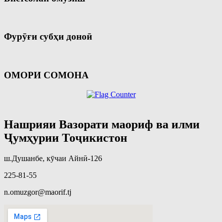
Фурӯғи субҳи доноӣ
ОМОРИ СОМОНА
Нашрияи Вазорати маориф ва илми
Ҷумҳурии Тоҷикистон
ш.Душанбе, кӯчаи Айнӣ-126
225-81-55
n.omuzgor@maorif.tj