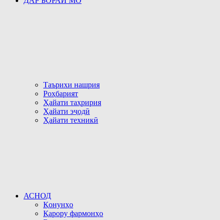
ДАР БОРАИ МО
Таърихи нашрия
Роҳбарият
Ҳайати таҳририя
Ҳайати эҷодӣ
Ҳайати техникӣ
АСНОД
Қонунҳо
Қарору фармонҳо