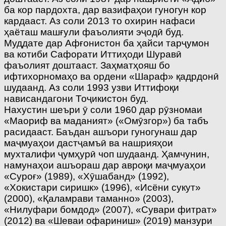
ба кор пардохта, дар вазифаҳои гуногун кор
кардааст. Аз соли 2013 то охирин нафаси
ҳаёташ машғули фаъолияти эҷодӣ буд.
Муддате дар Афғонистон ба ҳайси тарҷумон
ва котиби Сафорати Иттиҳоди Шуравӣ
фаъолият доштааст. Заҳматҳояш бо
ифтихорномаҳо ва ордени «Шараф» қадрдонӣ
шудаанд. Аз соли 1993 узви Иттифоқи
нависандагони Тоҷикистон буд.
Нахустин шеъри ӯ соли 1960 дар рӯзномаи
«Маориф ва маданият» («Омӯзгор») ба табъ
расидааст. Баъдан ашъори гуногунаш дар
маҷмуаҳои дастҷамъӣ ва нашрияҳои
мухталифи ҷумҳурӣ чоп шудаанд. Ҳамчунин,
намунаҳои ашъораш дар авроқи маҷмуаҳои
«Суроғ» (1989), «Хӯшабанд» (1992),
«Хокистари сиришк» (1996), «Исёни сукут»
(2000), «Қаламрави таманно» (2003),
«Нилуфари бомдод» (2007), «Сувари фитрат»
(2012) ва «Шеваи офариниш» (2019) манзури