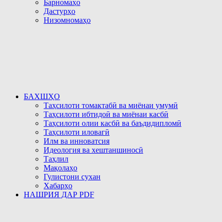
Барномаҳо
Дастурҳо
Низомномаҳо
БАХШҲО
Таҳсилоти томактабӣ ва миёнаи умумӣ
Таҳсилоти ибтидоӣ ва миёнаи касбӣ
Таҳсилоти олии касбӣ ва баъдидипломӣ
Таҳсилоти иловагӣ
Илм ва инноватсия
Идеология ва хештаншиносӣ
Таҳлил
Мақолаҳо
Гулистони сухан
Хабарҳо
НАШРИЯ ДАР PDF