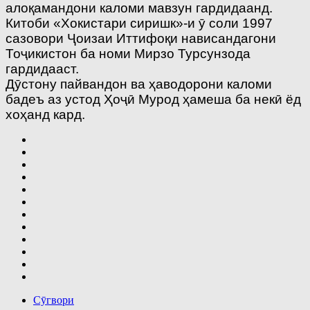
алоқамандони каломи мавзун гардидаанд.
Китоби «Хокистари сиришк»-и ӯ соли 1997
сазовори Ҷоизаи Иттифоқи нависандагони
Тоҷикистон ба номи Мирзо Турсунзода
гардидааст.
Дӯстону пайвандон ва ҳаводорони каломи
бадеъ аз устод Ҳоҷӣ Мурод ҳамеша ба некӣ ёд
хоҳанд кард.
Сӯгвори