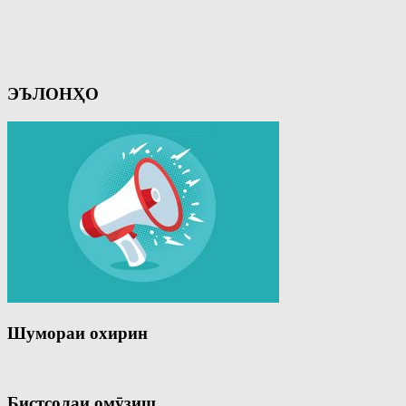
ЭЪЛОНҲО
Шумораи охирин
Бистсолаи омӯзиш