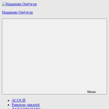
Перейти
к
Нашрияи Омӯзгор
содержимому
Меню
АСОСӢ
Рамзҳои давлатӣ