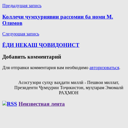
Навигация
Предыдущая запись
по
Коллеҷи ҷумҳуриявии рассомии ба номи М.
записям
Олимов
Следующая запись
ЁДИ НЕКАШ ҶОВИДОНИСТ
Добавить комментарий
Для отправки комментария вам необходимо
авторизоваться
.
Асосгузори сулҳу ваҳдати миллӣ - Пешвои миллат,
Президенти Ҷумҳурии Тоҷикистон, муҳтарам Эмомалӣ
РАҲМОН
Неизвестная лента