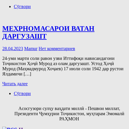
Сӯгвори
МЕҲРНОМАСАРОИ ВАТАН
ДАРГУЗАШТ
28.04.2023
Mamur
Нет комментариев
24-уми марти соли равон узви Иттифоқи нависандагони
Тоҷикистон Ҳоҷӣ Мурод аз олам даргузашт. Устод Ҳоҷӣ
Мурод (Маҳмадмурод Хоҷаев) 17 июли соли 1942 дар рустои
Ялдамичи […]
Читать далее
Сӯгвори
Асосгузори сулҳу ваҳдати миллӣ - Пешвои миллат,
Президенти Ҷумҳурии Тоҷикистон, муҳтарам Эмомалӣ
РАҲМОН