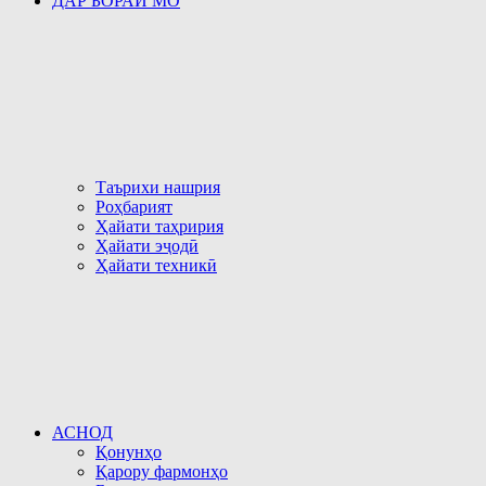
ДАР БОРАИ МО
Таърихи нашрия
Роҳбарият
Ҳайати таҳририя
Ҳайати эҷодӣ
Ҳайати техникӣ
АСНОД
Қонунҳо
Қарору фармонҳо