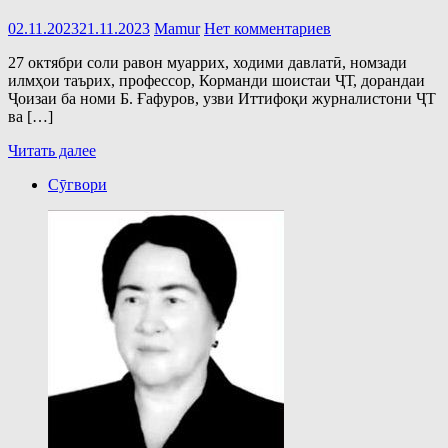
02.11.2023
21.11.2023
Mamur
Нет комментариев
27 октябри соли равон муаррих, ходими давлатӣ, номзади
илмҳои таърих, профессор, Корманди шоистаи ҶТ, дорандаи
Ҷоизаи ба номи Б. Ғафуров, узви Иттифоқи журналистони ҶТ
ва […]
Читать далее
Сӯгвори