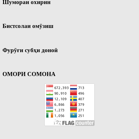
Шумораи охирин
Бистсолаи омӯзиш
Фурӯғи субҳи доноӣ
ОМОРИ СОМОНА