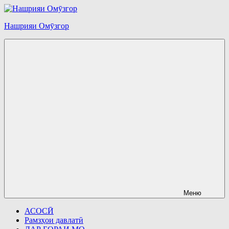
Перейти
к
Нашрияи Омӯзгор
содержимому
Меню
АСОСӢ
Рамзҳои давлатӣ