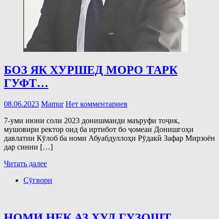
БОЗ ЯК ХУРШЕД МОРО ТАРК
ГУФТ…
08.06.2023
Mamur
Нет комментариев
7-уми июни соли 2023 донишманди маъруфи тоҷик,
мушовири ректор оид ба иртибот бо ҷомеаи Донишгоҳи
давлатии Кӯлоб ба номи Абуабдуллоҳи Рӯдакӣ Зафар Мирзоён
дар синни […]
Читать далее
Сӯгвори
НОМИ НЕК АЗ ХУД ГУЗОШТ