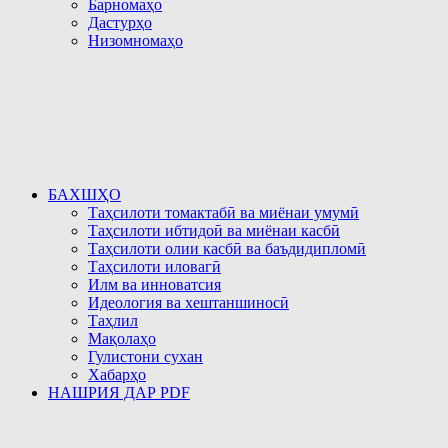
Барномаҳо
Дастурҳо
Низомномаҳо
БАХШҲО
Таҳсилоти томактабӣ ва миёнаи умумӣ
Таҳсилоти ибтидоӣ ва миёнаи касбӣ
Таҳсилоти олии касбӣ ва баъдидипломӣ
Таҳсилоти иловагӣ
Илм ва инноватсия
Идеология ва хештаншиносӣ
Таҳлил
Мақолаҳо
Гулистони сухан
Хабарҳо
НАШРИЯ ДАР PDF