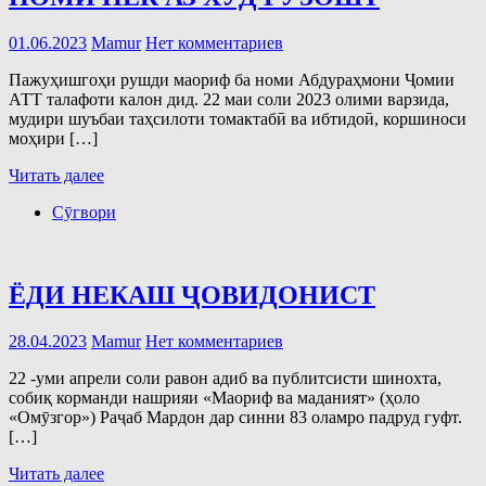
01.06.2023
Mamur
Нет комментариев
Пажуҳишгоҳи рушди маориф ба номи Абдураҳмони Ҷомии
АТТ талафоти калон дид. 22 маи соли 2023 олими варзида,
мудири шуъбаи таҳсилоти томактабӣ ва ибтидоӣ, коршиноси
моҳири […]
Читать далее
Сӯгвори
ЁДИ НЕКАШ ҶОВИДОНИСТ
28.04.2023
Mamur
Нет комментариев
22 -уми апрели соли равон адиб ва публитсисти шинохта,
собиқ корманди нашрияи «Маориф ва маданият» (ҳоло
«Омӯзгор») Раҷаб Мардон дар синни 83 оламро падруд гуфт.
[…]
Читать далее