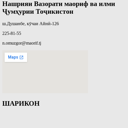
Нашрияи Вазорати маориф ва илми
Ҷумҳурии Тоҷикистон
ш.Душанбе, кӯчаи Айнӣ-126
225-81-55
n.omuzgor@maorif.tj
ШАРИКОН