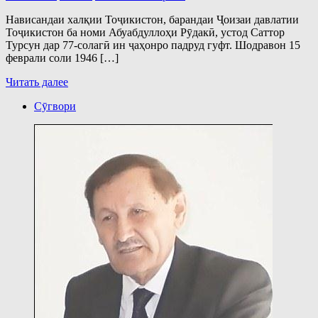
Нависандаи халқии Тоҷикистон, барандаи Ҷоизаи давлатии
Тоҷикистон ба номи Абуабдуллоҳи Рӯдакӣ, устод Саттор
Турсун дар 77-солагӣ ин ҷаҳонро падруд гуфт. Шодравон 15
феврали соли 1946 […]
Читать далее
Сӯгвори