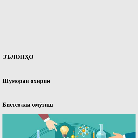
ЭЪЛОНҲО
Шумораи охирин
Бистсолаи омӯзиш