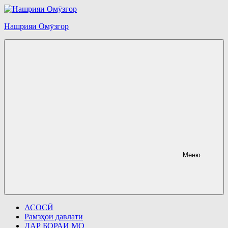
Перейти
к
содержимому
Нашрияи Омӯзгор
Меню
АСОСӢ
Рамзҳои давлатӣ
ДАР БОРАИ МО