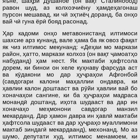
яъне, шаҳри Душанбе (он вақт Сталинобод)
равон шуд, аз колхозчиёну ҳамдеҳагонаш
пурсон мешавад, ки чӣ эҳтиёҷ доранд, ба онҳо
вай чӣ гуна ёрӣ бояд расонад.
Ҳар кадоми онҳо метавонистанд илтимоси
шахсие арз кунанд, вале ҳама ба як овоз фақат
як чиз илтимос мекунанд: «Деҳаи мо маркази
район, ҳатто, маркази колхоз (он вақт ҷамоатҳо
набуданд) ҳам нест. Як мактаби ҳафтсола
дорем, ки бинои он хеле куҳнаву фарсуда аст
ва кӯдакони мо дар ҳуҷраҳои Афғонбой
(савдогари калони маҳаллии ондавра, ки
ҳавлии калон доштааст ва рӯйи ҳавлии вай бо
хоначаҳои сангине, ки ба ҳуҷраҳои мадраса
монандӣ доштанд, иҳота шудааст ва дар ин
хоначаҳо меҳмонони савдогар манзил
мекарданд. Дар ҳамон давра ин ҳавлӣ мактаби
ҳафтсола шудааст ва дар ҳуҷраҳо муаллимони
мактаб зиндагӣ мекардаанд), мехонанд. Мо аз
шумо, депутати худ, илтимос менамоем, ки