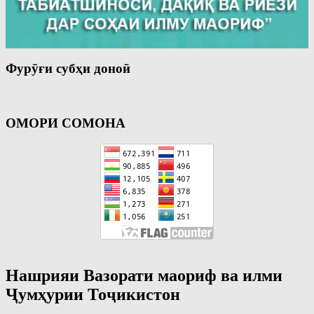
Фурӯғи субҳи доноӣ
ОМОРИ СОМОНА
Нашрияи Вазорати маориф ва илми
Ҷумҳурии Тоҷикистон