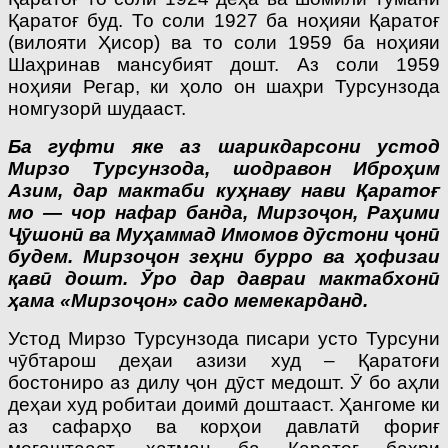
Қаратоғ буд. То соли 1927 ба ноҳияи Қаратоғ
(вилояти Ҳисор) ва то соли 1959 ба ноҳияи
Шаҳринав мансубият дошт. Аз соли 1959
ноҳияи Регар, ки ҳоло он шаҳри Турсунзода
номгузорӣ шудааст.
Ба гуфти яке аз шарикдарсони устод
Мирзо Турсунзода, шодравон Иброҳим
Азим, дар мактаби куҳнаву нави Қаратоғ
мо — чор нафар банда, Мирзоҷон, Раҳими
Ҷӯшонӣ ва Муҳаммад Имомов дӯстони ҷонӣ
будем. Мирзоҷон зеҳни бурро ва ҳофизаи
қавӣ дошт. Ӯро дар давраи мактабхонӣ
ҳама «Мир­­зоҷон» садо мемекарданд.
Устод Мирзо Турсунзода писари усто Турсуни
чӯбтарош деҳаи азизи худ – Қаратоғи
бостониро аз дилу ҷон дӯст медошт. Ӯ бо аҳли
деҳаи худ робитаи доимӣ доштааст. Ҳангоме ки
аз сафарҳо ва корҳои давлатӣ фориғ