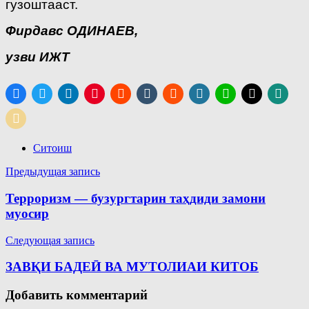
гузоштааст.
Фирдавс ОДИНАЕВ,
узви ИЖТ
Ситоиш
Навигация
Предыдущая запись
по
Терроризм — бузургтарин таҳдиди замони
записям
муосир
Следующая запись
ЗАВҚИ БАДЕӢ ВА МУТОЛИАИ КИТОБ
Добавить комментарий