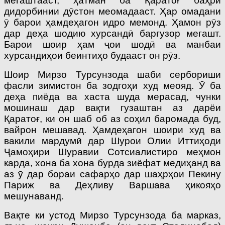
мегаштааст, ҳатман ба Қаратоғ баҳри
дидорбинии дӯстон меомадааст. Ҳар омадани
ӯ барои ҳамдеҳагон идро мемонд. Ҳамон рӯз
дар деҳа шодию хурсандӣ баргузор мегашт.
Барои шоир ҳам ҷои шодӣ ва манбаи
хурсандиҳои беинтиҳо будааст он рӯз.
Шоир Мирзо Турсунзода шаби сербориши
фасли зимистон ба зодгоҳи худ меояд. Ӯ ба
деҳа пиёда ва хаста шуда мерасад, чунки
мошинаш дар вақти гузаштан аз дарёи
Қаратоғ, ки он шаб об аз соҳил баромада буд,
вайрон мешавад. Ҳамдеҳагон шоири худ ва
вакили мардумӣ дар Шурои Олии Иттиҳоди
Ҷамоҳири Шуравии Сотсиалистиро меҳмон
карда, хона ба хона бурда зиёфат медиҳанд ва
аз ӯ дар бораи сафарҳо дар шаҳрҳои Пекину
Париж ва Деҳливу Варшава ҳикояҳо
мешунаванд.
Вақте ки устод Мирзо Турсунзода ба марказ,