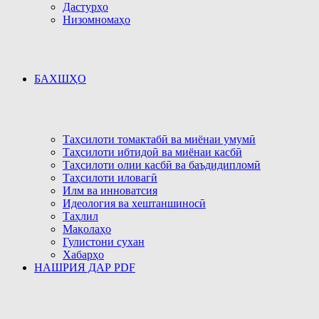
Дастурҳо
Низомномаҳо
БАХШҲО
Таҳсилоти томактабӣ ва миёнаи умумӣ
Таҳсилоти ибтидоӣ ва миёнаи касбӣ
Таҳсилоти олии касбӣ ва баъдидипломӣ
Таҳсилоти иловагӣ
Илм ва инноватсия
Идеология ва хештаншиносӣ
Таҳлил
Мақолаҳо
Гулистони сухан
Хабарҳо
НАШРИЯ ДАР PDF