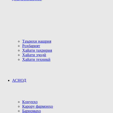
Таърихи нашрия
Роҳбарият
Ҳайати таҳририя
Ҳайати эҷодӣ
Ҳайати техникӣ
АСНОД
Қонунҳо
Қарору фармонҳо
Барномаҳо