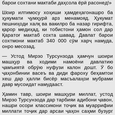
барои сохтани мактаби даҳсола ёрӣ расонед!»
Шоир илтимосу хоҳиши ҳамдеҳагонашро ба
ҳукумати ҷумҳурӣ арз менамояд. Ҳукумат
пешниҳоди халқ ва вакилро ба назар гирифта,
қарор медиҳад, ки тобистони ҳамон сол дар
Қаратоғ мактаб сохта шавад. Давлат барои
сохтмони мактаб 340 000 сӯм харҷ намуда,
онро месозад.
— Устод Мирзо Турсунзода ҳамчун шоири
машҳур ва ходими намоёни давлатию
ҷамъиятӣ обрӯю нуфузи калон дошт. Ӯ бо
ҷаҳонбинии васеъ ва диди фароху беҳамтои
хеш дар ҳалли бисёр масъалаҳои мубрами
давр мусоидат намудааст.
Ҳамин тавр, шоири машҳури миллат, устод
Мирзо Турсунзода дар тарбияи адибони ҷавон,
нашри осори классикони тоҷик ва муаррифии
миллати тоҷик дар арсаи ҷаҳон саҳми бузург