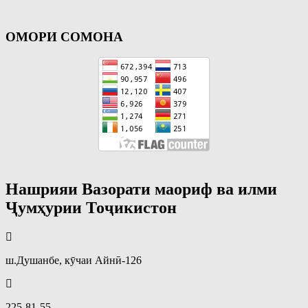
ОМОРИ СОМОНА
Нашрияи Вазорати маориф ва илми
Ҷумҳурии Тоҷикистон
ш.Душанбе, кӯчаи Айнӣ-126
225-81-55