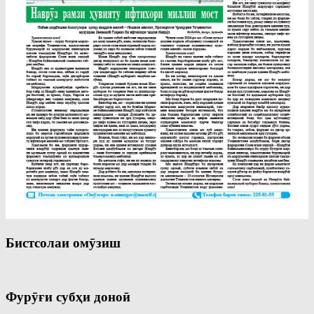
Бистсолаи омӯзиш
Фурӯғи субҳи доноӣ