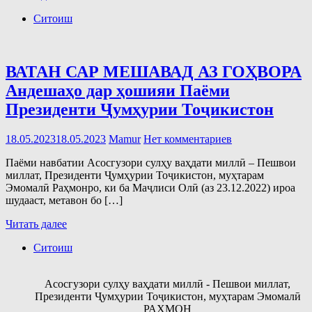
Ситоиш
ВАТАН САР МЕШАВАД АЗ ГОҲВОРА
Андешаҳо дар ҳошияи Паёми
Президенти Ҷумҳурии Тоҷикистон
18.05.2023
18.05.2023
Mamur
Нет комментариев
Паёми навбатии Асосгузори сулҳу ваҳдати миллӣ – Пешвои
миллат, Президенти Ҷумҳурии Тоҷикистон, муҳтарам
Эмомалӣ Раҳмонро, ки ба Маҷлиси Олӣ (аз 23.12.2022) ироа
шудааст, метавон бо […]
Читать далее
Ситоиш
Асосгузори сулҳу ваҳдати миллӣ - Пешвои миллат,
Президенти Ҷумҳурии Тоҷикистон, муҳтарам Эмомалӣ
РАҲМОН