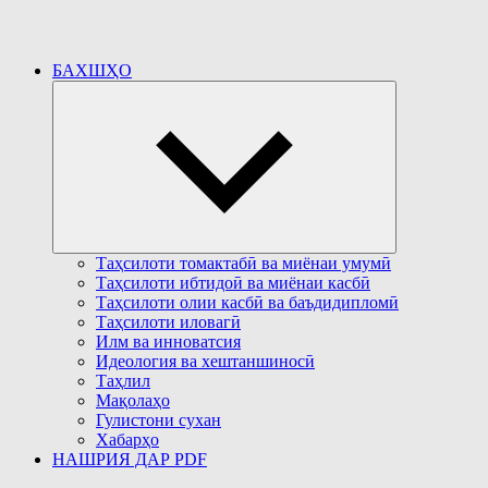
БАХШҲО
Развернуть
дочернее
меню
Таҳсилоти томактабӣ ва миёнаи умумӣ
Таҳсилоти ибтидоӣ ва миёнаи касбӣ
Таҳсилоти олии касбӣ ва баъдидипломӣ
Таҳсилоти иловагӣ
Илм ва инноватсия
Идеология ва хештаншиносӣ
Таҳлил
Мақолаҳо
Гулистони сухан
Хабарҳо
НАШРИЯ ДАР PDF