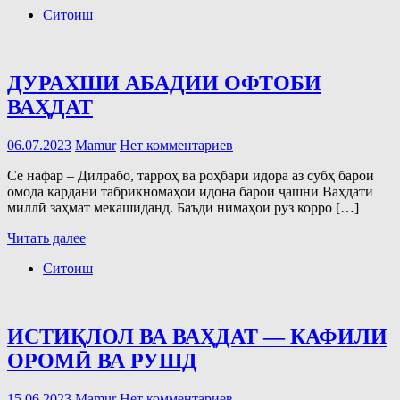
Ситоиш
ДУРАХШИ АБАДИИ ОФТОБИ
ВАҲДАТ
06.07.2023
Mamur
Нет комментариев
Се нафар – Дилрабо, тарроҳ ва роҳбари идора аз субҳ барои
омода кардани табрикномаҳои идона барои ҷашни Ваҳдати
миллӣ заҳмат мекашиданд. Баъди нимаҳои рӯз корро […]
Читать далее
Ситоиш
ИСТИҚЛОЛ ВА ВАҲДАТ — КАФИЛИ
ОРОМӢ ВА РУШД
15.06.2023
Mamur
Нет комментариев