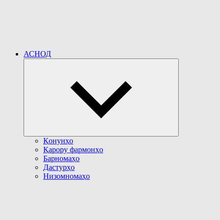
АСНОД
Развернуть
дочернее
меню
Қонунҳо
Қарору фармонҳо
Барномаҳо
Дастурҳо
Низомномаҳо