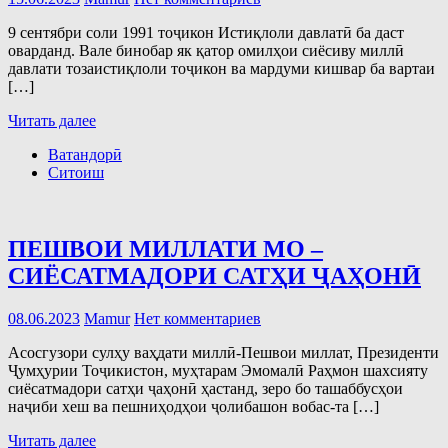
9 сентябри соли 1991 тоҷикон Истиқлоли давлатӣ ба даст
оварданд. Вале бинобар як қатор омилҳои сиёсиву миллӣ
давлати тозаистиқлоли тоҷикон ва мардуми кишвар ба вартаи
[…]
Читать далее
Ватандорӣ
Ситоиш
ПЕШВОИ МИЛЛАТИ МО –
СИЁСАТМАДОРИ САТҲИ ҶАҲОНӢ
08.06.2023
Mamur
Нет комментариев
Асосгузори сулҳу ваҳдати миллӣ-Пешвои миллат, Президенти
Ҷумҳурии Тоҷикистон, муҳтарам Эмомалӣ Раҳмон шахсияту
сиёсатмадори сатҳи ҷаҳонӣ ҳастанд, зеро бо ташаббусҳои
наҷиби хеш ва пешниҳодҳои ҷолибашон вобас-та […]
Читать далее