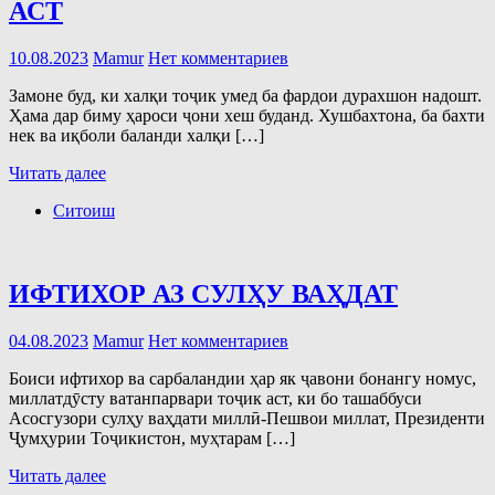
АСТ
10.08.2023
Mamur
Нет комментариев
Замоне буд, ки халқи тоҷик умед ба фардои дурахшон надошт.
Ҳама дар биму ҳароси ҷони хеш буданд. Хушбахтона, ба бахти
нек ва иқболи баланди халқи […]
Читать далее
Ситоиш
ИФТИХОР АЗ СУЛҲУ ВАҲДАТ
04.08.2023
Mamur
Нет комментариев
Боиси ифтихор ва сарбаландии ҳар як ҷавони бонангу номус,
миллатдӯсту ватанпарвари тоҷик аст, ки бо ташаббуси
Асосгузори сулҳу ваҳдати миллӣ-Пешвои миллат, Президенти
Ҷумҳурии Тоҷикистон, муҳтарам […]
Читать далее