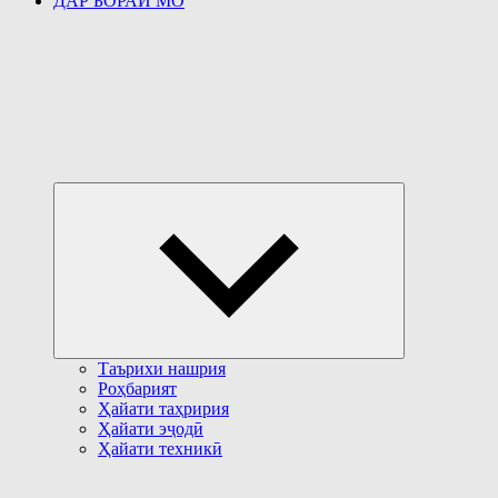
ДАР БОРАИ МО
Развернуть
дочернее
меню
Таърихи нашрия
Роҳбарият
Ҳайати таҳририя
Ҳайати эҷодӣ
Ҳайати техникӣ