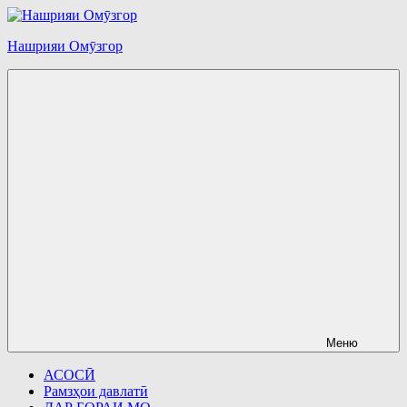
Перейти
к
Нашрияи Омӯзгор
содержимому
Меню
АСОСӢ
Рамзҳои давлатӣ