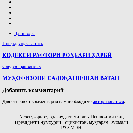
Ҷашнвора
Навигация
Предыдущая запись
по
КОДЕКСИ РАФТОРИ РОҲБАРИ ҲАРБӢ
записям
Следующая запись
МУҲОФИЗОНИ САДОҚАТПЕШАИ ВАТАН
Добавить комментарий
Для отправки комментария вам необходимо
авторизоваться
.
Асосгузори сулҳу ваҳдати миллӣ - Пешвои миллат,
Президенти Ҷумҳурии Тоҷикистон, муҳтарам Эмомалӣ
РАҲМОН