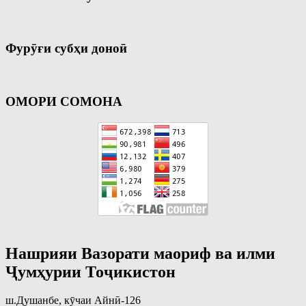
Фурӯғи субҳи доноӣ
ОМОРИ СОМОНА
Нашрияи Вазорати маориф ва илми
Ҷумҳурии Тоҷикистон
ш.Душанбе, кӯчаи Айнӣ-126