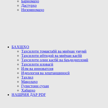
Барномаҳо
Дастурҳо
Низомномаҳо
БАХШҲО
Таҳсилоти томактабӣ ва миёнаи умумӣ
Таҳсилоти ибтидоӣ ва миёнаи касбӣ
Таҳсилоти олии касбӣ ва баъдидипломӣ
Таҳсилоти иловагӣ
Илм ва инноватсия
Идеология ва хештаншиносӣ
Таҳлил
Мақолаҳо
Гулистони сухан
Хабарҳо
НАШРИЯ ДАР PDF