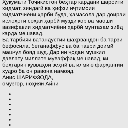
Ҳукумати Тоҷикистон беҳтар кардани шароити
хидмат, зиндагӣ ва ҳифзи иҷтимоии
хидматчиёни ҳарбӣ буда, ҳамасола дар доираи
ислоҳоти соҳаи ҳарбӣ музди кор ва маоши
вазифавии хидматчиёни ҳарбӣ мунтазам зиёд
карда мешавад.
Ба тарбияи ватандӯстии шаҳрвандон ба тарзи
бефосила, бетанаффус ва ба таври доимӣ
машғул бояд шуд. Дар ин ҷодаи мушкил
давлату миллате муваффақ мешавад, ки
беҳтарин қувваҳои зеҳнӣ ва илмию фарҳангии
худро ба он равона намояд.
Анис ШАРИФЗОДА,
омӯзгор, ноҳияи Айнӣ