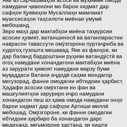
Яке аз сарчашмаҳои асосӣ ва муҳимми омода
намудани ҷавонони мо барои хидмат дар
сафҳои Қувваҳои Мусаллаҳи мамлакат
муассисаҳои таҳсилоти миёнаи умумӣ
мебошанд.
Зеро маҳз дар мактабҳои миёна таҳкурсии
асосии ҳувият, ватаншиносӣ ва ватанпарастии
наврасон тавассути омӯзгорони пуртаҷриба ва
худогоҳ гузошта мешавад. Яке аз фанҳое, ки
дар баланд бардоштани руҳияи ватандӯстӣ ва
огоҳ намудани хонандагони мактабҳои миёна
аз зарурати ҳимоят намудани марзу буми
муқаддаси Ватани аҷдодӣ саҳми мондагор
мегузорад, фанни омодагии ибтидоии ҳарбист.
Ҳадафи асосии омӯхтани ин фан ва
машғулиятҳои заруриро иҷро намудани
хонандагон пеш аз ҳама омода намудани онҳо
барои хидмат дар сафҳои Артиши миллӣ
мебошад. Омӯзгороне, ки фанни омодагии
ибтидоии ҳарбиро ба хонандагон дарс
медиҳанд, меъмороне ҳастанд, ки хишти