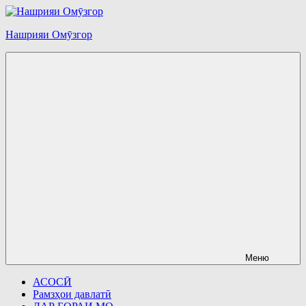
Перейти
к
Нашрияи Омӯзгор
содержимому
Меню
АСОСӢ
Рамзҳои давлатӣ