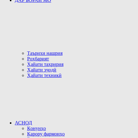
ДАР БОРАИ МО
Таърихи нашрия
Роҳбарият
Ҳайати таҳририя
Ҳайати эҷодӣ
Ҳайати техникӣ
АСНОД
Қонунҳо
Қарору фармонҳо