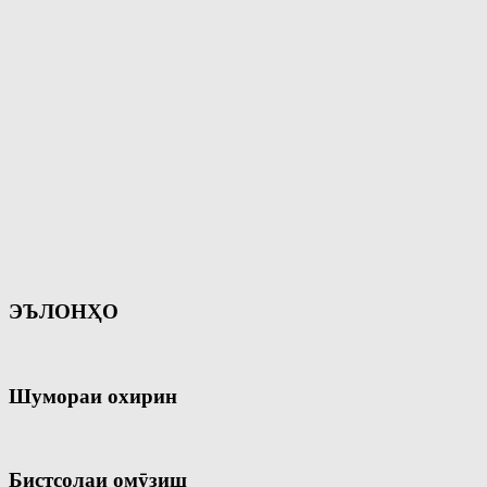
ЭЪЛОНҲО
Шумораи охирин
Бистсолаи омӯзиш