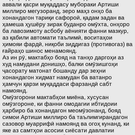
аввали қасри муқаддасу мубораки Артиши
миллиро мегузоранд, зеро маҳз онҳо ба
хонандагон тариқи сафороӣ, қадам задан ва
ҳамеша ҳушёру зирак буданро омӯхта, онҳоро
ба лавозимоту асбобу аёнияти фанни мазкур,
аз қабили автомати таълимӣ, воситаҳои
ҳимояи фардӣ, ниқоби зиддигаз (противогаз) ва
ғайраҳо шинос менамоянд.
Аз ин рӯ, мактабҳо бояд на танҳо даргоҳи аз
худ намудани донишҳо, балки омӯзишгоҳи
ҷасорату матонат бошанду дар зеҳни
хонандагон хидмат намудан ба ватанро
ҳамчун қарзи муқаддаси фарзандӣ сабт
намоянд.
Омӯзгорони мактабҳои миёна, хусусан
омӯзгороне, ки фанни омодагии ибтидоии
ҳарбиро ба хонандагон меомӯзонанд, бояд
симои Артиши миллиро ба таълимгирандагон
сазовор муаррифӣ намоянд ва огоҳ кунанд, ки
яке аз самтҳои асосии сиёсати давлатии