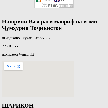
Нашрияи Вазорати маориф ва илми
Ҷумҳурии Тоҷикистон
ш.Душанбе, кӯчаи Айнӣ-126
225-81-55
n.omuzgor@maorif.tj
ШАРИКОН