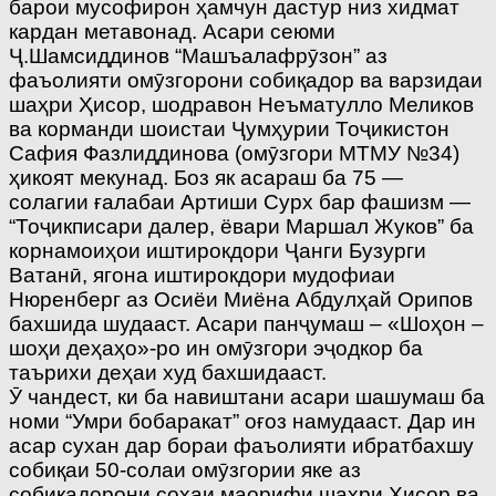
барои мусофирон ҳамчун дастур низ хидмат
кардан метавонад. Асари сеюми
Ҷ.Шамсиддинов “Машъалафрӯзон” аз
фаъолияти омӯзгорони собиқадор ва варзидаи
шаҳри Ҳисор, шодравон Неъматулло Меликов
ва корманди шоистаи Ҷумҳурии Тоҷикистон
Сафия Фазлиддинова (омӯзгори МТМУ №34)
ҳикоят мекунад. Боз як асараш ба 75 —
солагии ғалабаи Артиши Сурх бар фашизм —
“Тоҷикписари далер, ёвари Маршал Жуков” ба
корнамоиҳои иштирокдори Ҷанги Бузурги
Ватанӣ, ягона иштирокдори мудофиаи
Нюренберг аз Осиёи Миёна Абдулҳай Орипов
бахшида шудааст. Асари панҷумаш – «Шоҳон –
шоҳи деҳаҳо»-ро ин омӯзгори эҷодкор ба
таърихи деҳаи худ бахшидааст.
Ӯ чандест, ки ба навиштани асари шашумаш ба
номи “Умри бобаракат” оғоз намудааст. Дар ин
асар сухан дар бораи фаъолияти ибратбахшу
собиқаи 50-солаи омӯзгории яке аз
собиқадорони соҳаи маорифи шаҳри Ҳисор ва