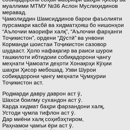
муаллими МТМУ №36 Аслон Муслиҳидинов
меравад.
Ҷамолиддин Шамсиддинов барои фаъолияти
пурсамари касбӣ ва хидматҳояш бо нишонҳои
“Аълочии маорифи халқ”, “Аълочии фарҳанги
Тоҷикистон”, ордени “Дӯстӣ” ва унвони
Корманди шоистаи Тоҷикистон сазовор
шудааст. Ҳоло нафақагир ва раиси шурои
ташкилоти ибтидоии собиқадорони ҷангу
меҳнати Ҷамоати деҳоти Хонақоҳи Кӯҳии
шаҳри Ҳисор мебошад. Узви Шурои
собиқадорони ҷангу меҳнати Ҷумҳурии
Тоҷикистон аст.
Родмарди давру даврон аст ӯ,
Шахси боилму сухандон аст ӯ.
Карда хидмат баҳри фарзандони халқ,
Устоди ҷумла тифлон аст ӯ.
Дар миёни халқ соҳибэҳтиром,
Раҳнамои ҷамъи ёри аст ӯ.