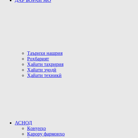
ДАР БОРАИ МО
Таърихи нашрия
Роҳбарият
Ҳайати таҳририя
Ҳайати эҷодӣ
Ҳайати техникӣ
АСНОД
Қонунҳо
Қарору фармонҳо