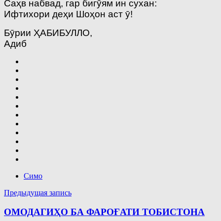
Саҳв набвад, гар бигӯям ин сухан:
Ифтихори деҳи Шоҳон аст ӯ!
Бӯрии ҲАБИБУЛЛО,
Адиб
Симо
Навигация
Предыдущая запись
по
ОМОДАГИҲО БА ФАРОҒАТИ ТОБИСТОНА
записям