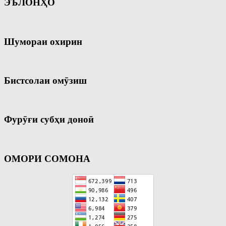
ЭЪЛОНҲО
Шумораи охирин
Бистсолаи омӯзиш
Фурӯғи субҳи доноӣ
ОМОРИ СОМОНА