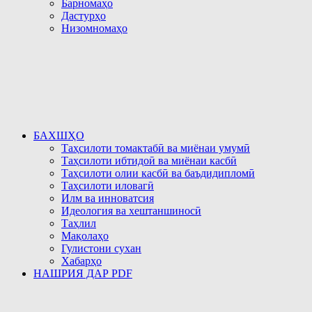
Барномаҳо
Дастурҳо
Низомномаҳо
БАХШҲО
Таҳсилоти томактабӣ ва миёнаи умумӣ
Таҳсилоти ибтидоӣ ва миёнаи касбӣ
Таҳсилоти олии касбӣ ва баъдидипломӣ
Таҳсилоти иловагӣ
Илм ва инноватсия
Идеология ва хештаншиносӣ
Таҳлил
Мақолаҳо
Гулистони сухан
Хабарҳо
НАШРИЯ ДАР PDF