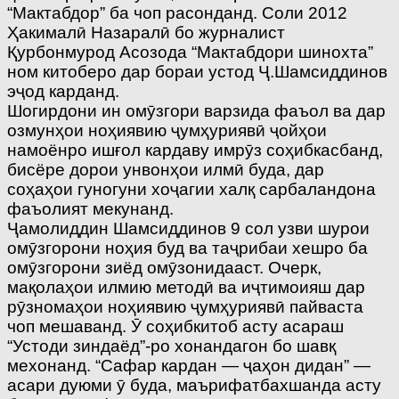
“Мактабдор” ба чоп расонданд. Соли 2012
Ҳакималӣ Назаралӣ бо журналист
Қурбонмурод Асозода “Мактабдори шинохта”
ном китоберо дар бораи устод Ҷ.Шамсиддинов
эҷод карданд.
Шогирдони ин омӯзгори варзида фаъол ва дар
озмунҳои ноҳиявию ҷумҳуриявӣ ҷойҳои
намоёнро ишғол кардаву имрӯз соҳибкасбанд,
бисёре дорои унвонҳои илмӣ буда, дар
соҳаҳои гуногуни хоҷагии халқ сарбаландона
фаъолият мекунанд.
Ҷамолиддин Шамсиддинов 9 сол узви шурои
омӯзгорони ноҳия буд ва таҷрибаи хешро ба
омӯзгорони зиёд омӯзонидааст. Очерк,
мақолаҳои илмию методӣ ва иҷтимоияш дар
рӯзномаҳои ноҳиявию ҷумҳуриявӣ пайваста
чоп мешаванд. Ӯ соҳибкитоб асту асараш
“Устоди зиндаёд”-ро хонандагон бо шавқ
мехонанд. “Сафар кардан — ҷаҳон дидан” —
асари дуюми ӯ буда, маърифатбахшанда асту