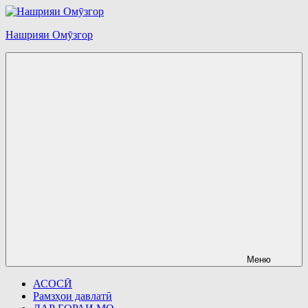
Перейти
к
Нашрияи Омӯзгор
содержимому
Меню
АСОСӢ
Рамзҳои давлатӣ