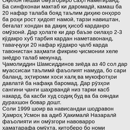
Оқилон пешаи омӯзгориро саҳл намегиранд.
Ба синфхонаи мактаб ки даромадӣ, камаш ба
20 нафар талаба бояд таълим диҳию онҳоро
ба роҳи рост ҳидоят намоӣ, тарзи навиштан,
беғалат хондан ва дақиқ ҳисоб карданро
омӯзонӣ. Дар ҳолате ки дар баъзе оилаҳо 2-3
кӯдакро хуб тарбия кардан наметавонанд,
таваҷҷуҳи 20 нафар кӯдакро ҷалб карда
тавонистан заҳмати фикрию ҷисмонии хеле
зиёдро талаб мекунад.
Ҷамолиддин Шамсиддинов зиёда аз 40 сол дар
муассисаи таълимӣ фаъолият намуда, бо сари
баланд, эҳтироми хоси халқ ва мукофотҳои
давлатӣ ба нафақа баромад. Дар рӯзҳои
сангини ҷанги шаҳрвандӣ низ тарки касб
накард, ба касби худ содиқ буд ва ба ояндаи
дурахшон бовар дошт.
Соли 1999 шоир ва нависандаи шодравон
Ҳамроҳ Усмон ва адиб Ҳакималӣ Назаралӣ
фаъолияти ин омӯзгори навоварро
ҳаматарафа омӯхта, китоберо бо номи