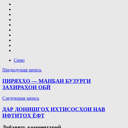
Симо
Навигация
Предыдущая запись
по
ПИРЯХҲО — МАНБАИ БУЗУРГИ
записям
ЗАХИРАҲОИ ОБӢ
Следующая запись
ДАР ДОНИШГОҲ ИХТИСОСҲОИ НАВ
ИФТИТОҲ ЁФТ
Добавить комментарий