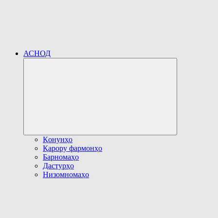
АСНОД
Развернуть
дочернее
меню
Қонунҳо
Қарору фармонҳо
Барномаҳо
Дастурҳо
Низомномаҳо