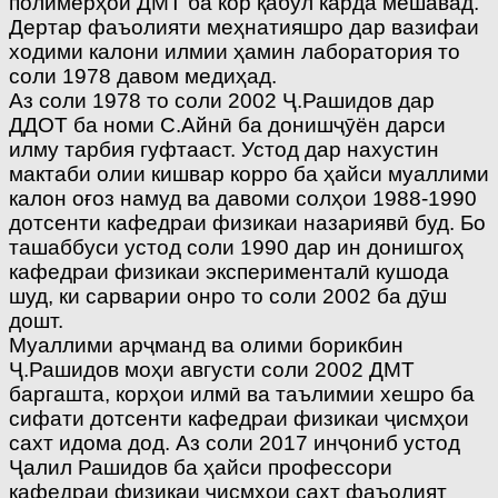
полимерҳои ДМТ ба кор қабул карда мешавад.
Дертар фаъолияти меҳнатияшро дар вазифаи
ходими калони илмии ҳамин лаборатория то
соли 1978 давом медиҳад.
Аз соли 1978 то соли 2002 Ҷ.Рашидов дар
ДДОТ ба номи С.Айнӣ ба донишҷӯён дарси
илму тарбия гуфтааст. Устод дар нахустин
мактаби олии кишвар корро ба ҳайси муаллими
калон оғоз намуд ва давоми солҳои 1988-1990
дотсенти кафедраи физикаи назариявӣ буд. Бо
ташаббуси устод соли 1990 дар ин донишгоҳ
кафедраи физикаи эксперименталӣ кушода
шуд, ки сарварии онро то соли 2002 ба дӯш
дошт.
Муаллими арҷманд ва олими борикбин
Ҷ.Рашидов моҳи августи соли 2002 ДМТ
баргашта, корҳои илмӣ ва таълимии хешро ба
сифати дотсенти кафедраи физикаи ҷисмҳои
сахт идома дод. Аз соли 2017 инҷониб устод
Ҷалил Рашидов ба ҳайси профессори
кафедраи физикаи ҷисмҳои сахт фаъолият