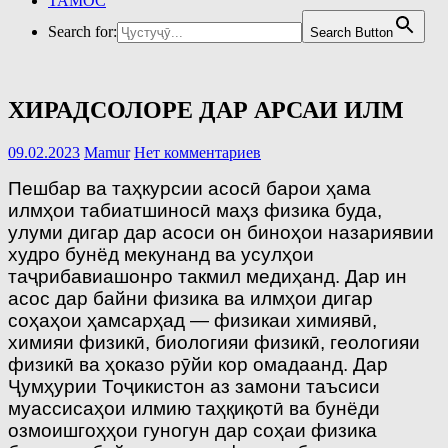
ТАМОС
Search for:
Search Button
ХИРАДСОЛОРЕ ДАР АРСАИ ИЛМ
09.02.2023
Mamur
Нет комментариев
Пешбар ва таҳкурсии асосӣ барои ҳама
илмҳои табиатшиносӣ маҳз физика буда,
улуми дигар дар асоси он биноҳои назариявии
худро бунёд мекунанд ва усулҳои
таҷрибавиашонро такмил медиҳанд. Дар ин
асос дар байни физика ва илмҳои дигар
соҳаҳои ҳамсарҳад — физикаи химиявӣ,
химияи физикӣ, биологияи физикӣ, геологияи
физикӣ ва ҳоказо рӯйи кор омадаанд. Дар
Ҷумҳурии Тоҷикистон аз замони таъсиси
муассисаҳои илмию таҳқиқотӣ ва бунёди
озмоишгоҳҳои гуногун дар соҳаи физика