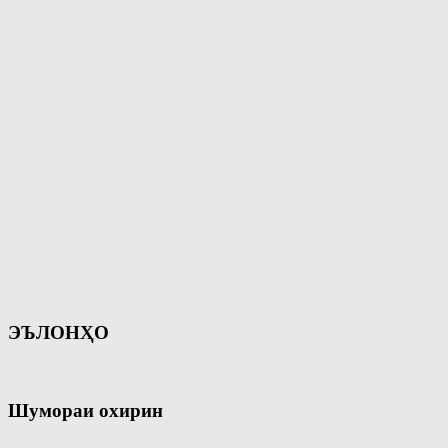
ЭЪЛОНҲО
Шумораи охирин