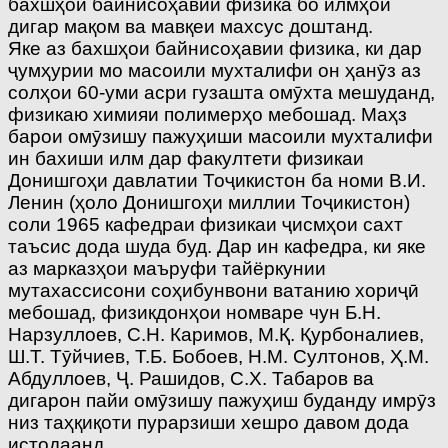
бахшҳои байнисоҳавии физика бо илмҳои
дигар мақом ва мавқеи махсус доштанд.
Яке аз бахшҳои байнисоҳавии физика, ки дар
ҷумҳурии мо масоили мухталифи он ҳанӯз аз
солҳои 60-уми асри гузашта омӯхта мешуданд,
физикаю химияи полимерҳо мебошад. Маҳз
барои омӯзишу пажуҳиши масоили мухталифи
ин бахиши илм дар факултети физикаи
Донишгоҳи давлатии Тоҷикистон ба номи В.И.
Ленин (ҳоло Донишгоҳи миллии Тоҷикистон)
соли 1965 кафедраи физикаи ҷисмҳои сахт
таъсис дода шуда буд. Дар ин кафедра, ки яке
аз марказҳои маъруфи тайёркунии
мутахассисони соҳибунвони ватанию хориҷӣ
мебошад, физикдонҳои номваре чун Б.Н.
Нарзуллоев, С.Н. Каримов, М.Қ. Қурбоналиев,
Ш.Т. Тӯйчиев, Т.Б. Бобоев, Н.М. Султонов, Ҳ.М.
Абдуллоев, Ҷ. Рашидов, С.Х. Табаров ва
дигарон пайи омӯзишу пажуҳиш буданду имрӯз
низ таҳқиқоти пурарзиши хешро давом дода
истодаанд.