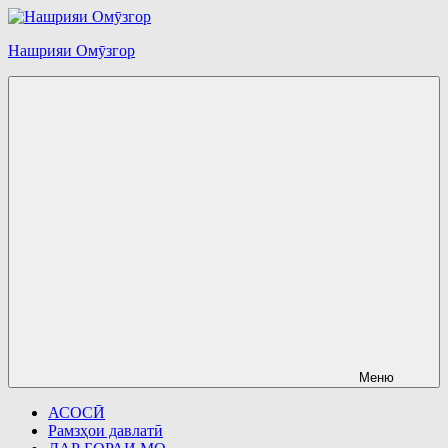
Перейти
к
Нашрияи Омӯзгор
содержимому
Меню
АСОСӢ
Рамзҳои давлатӣ