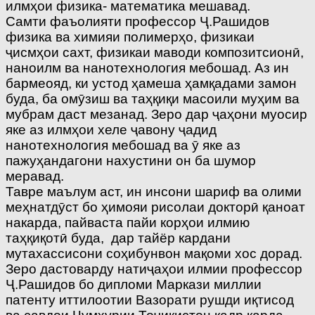
илмҳои физика- математика мешавад.
Самти фаъолияти профессор Ҷ.Рашидов
физика ва химияи полимерҳо, физикаи
ҷисмҳои сахт, физикаи маводи композитсионӣ,
наноилм ва нанотехнология мебошад. Аз ин
бармеояд, ки устод ҳамеша ҳамқадами замон
буда, ба омӯзиш ва таҳқиқи масоили муҳим ва
мубрам даст мезанад. Зеро дар ҷаҳони муосир
яке аз илмҳои хеле ҷавону ҷадид
нанотехнология мебошад ва ӯ яке аз
пажуҳандагони нахустини он ба шумор
меравад.
Тавре маълум аст, ин инсони шариф ва олими
меҳнатдӯст бо ҳимояи рисолаи докторӣ қаноат
накарда, пайваста пайи корҳои илмию
таҳқиқотӣ буда, дар тайёр кардани
мутахассисони соҳибунвон мақоми хос дорад.
Зеро дастоварду натиҷаҳои илмии профессор
Ҷ.Рашидов бо дипломи Маркази миллии
патенту иттилоотии Вазорати рушди иқтисод