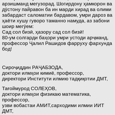
арзишманд мегузорад. Шогирдону ҳамкорон ва
дӯстону пайравон ба ин марди хирад ва олими
забардаст саломатии бардавом, умри дароз ва
ҳаёти хушу гуворо таманно намуда, аз забони
шоир мегӯем:
Сад сол бизӣ, ҳазору сад сол бизӣ!
80-ум солгарди баҳори умри устоди арҷманд,
профессор Ҷалил Рашидов фарруху фархунда
бод!
Сироҷиддин РАҶАБЗОДА,
доктори илмҳои кимиё, профессор,
директори Институти илмию тадқиқотии ДМТ,
Тағоймурод СОЛЕҲОВ,
доктори илмҳои физикаю математика,
профессор,
узви вобастаи АМИТ,сарходими илмии ИИТ
ДМТ,