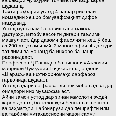
ва савдои Ҷумҳурии Тоҷикистон қадр карда
шудаанд.
Таҳти роҳбарии устод 4 нафар рисолаи
номзадии хешро бомуваффақият дифоъ
намуданд.
Устод мунтазам ба навиштани мақолаю
дастурҳо, китобу васоити дигари таълимӣ
машғул аст. Дар давоми фаъолияти хеш ӯ беш
аз 200 мақолаи илмӣ, 3 монография, 4 дастури
таълимӣ ва монанд ба инҳоро ба нашр
расонидааст.
Профессор Ҷ.Рашидов бо нишони «Аълочии
маорифи Ҷумҳурии Тоҷикистон», ордени
«Шараф» ва ифтихорномаҳо сарфароз
гардонида шудааст.
Устод падари се фарзанди нек мебошад ва дар
оиладорӣ низ муваффақ аст.
Айни замон устод дар зинаи камолоти эҷодӣ
қарор дошта, бо талошҳои бештар аз пештар
ва заҳматҳои шабонарӯзӣ дар пешрафти илм
ва тарбияи мутахассисони ҷавон саҳми