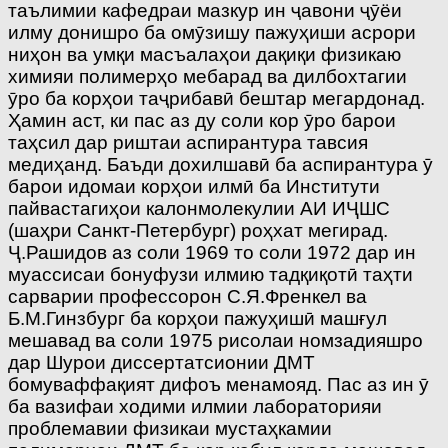
таълимии кафедраи мазкур ин ҷавони ҷӯёи
илму донишро ба омӯзишу пажуҳиши асрори
ниҳон ва умқи масъалаҳои дақиқи физикаю
химияи полимерҳо мебарад ва дилбохтагии
ӯро ба корҳои таҷрибавӣ бештар мегардонад.
Ҳамин аст, ки пас аз ду соли кор ӯро барои
таҳсил дар риштаи аспирантура тавсия
медиҳанд. Баъди дохилшавӣ ба аспирантура ӯ
барои идомаи корҳои илмӣ ба Институти
пайвастагиҳои калонмолекулии АИ ИҶШС
(шаҳри Санкт-Петербург) роҳхат мегирад.
Ҷ.Рашидов аз соли 1969 то соли 1972 дар ин
муассисаи бонуфузи илмию тадқиқотӣ таҳти
сарварии профессорон С.Я.Френкел ва
Б.М.Гинзбург ба корҳои пажуҳишӣ машғул
мешавад ва соли 1975 рисолаи номзадияшро
дар Шурои диссертатсионии ДМТ
бомуваффақият дифоъ менамояд. Пас аз ин ӯ
ба вазифаи ходими илмии лабораторияи
проблемавии физикаи мустаҳкамии