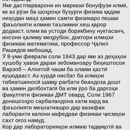
Яке дастпарварони ин маркази бонуфузи илмӣ,
ки аз рӯзи ба шоҳроҳи бузурги физика қадам
ниҳодан маҳз ҳамин самти физикаро пешаи
фаъолияти илмию таълимии хеш қарор
додааст, олим ва устоди борикбину нуктасанҷ,
инсони ҳалиму меҳрубон, доктори илмҳои
физикаю математика, профессор Ҷалил
Рашидов мебошад.
Ӯ 8-уми феврали соли 1943 дар яке аз деҳаҳои
хушобу ҳавои дараи зебоманзару биҳиштосои
Варзоб – Алхитой чашм ба олами ҳастӣ
кушодааст. Аз хурдӣ нисбат ба илмҳои
табиатшиносӣ шавқу рағбати беандоза дошт
ва ҳамин дилбохтагӣ ба илм ӯро ба даргоҳи
факултети физикаи ДМТ овард. Соли 1967
донишгоҳро сарбаландона хатм кард ва
фаъолияти меҳнатиашро дар вазифаи
лаборанти калони кафедраи физикаи ҷисмҳои
сахт оғоз намуд.
Кор дар лабораторияҳои илмию тадқиқотӣ ва