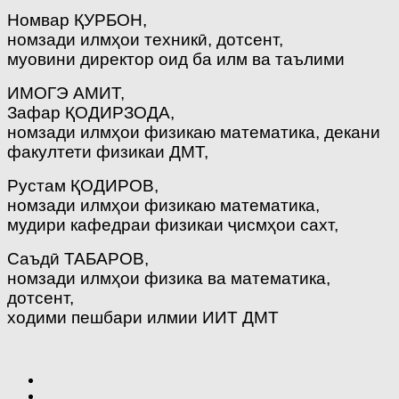
Номвар ҚУРБОН,
номзади илмҳои техникӣ, дотсент,
муовини директор оид ба илм ва таълими
ИМОГЭ АМИТ,
Зафар ҚОДИРЗОДА,
номзади илмҳои физикаю математика, декани
факултети физикаи ДМТ,
Рустам ҚОДИРОВ,
номзади илмҳои физикаю математика,
мудири кафедраи физикаи ҷисмҳои сахт,
Саъдӣ ТАБАРОВ,
номзади илмҳои физика ва математика,
дотсент,
ходими пешбари илмии ИИТ ДМТ