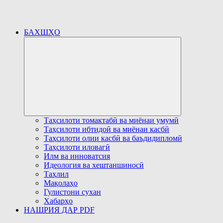
БАХШҲО
Развернуть
дочернее
меню
Таҳсилоти томактабӣ ва миёнаи умумӣ
Таҳсилоти ибтидоӣ ва миёнаи касбӣ
Таҳсилоти олии касбӣ ва баъдидипломӣ
Таҳсилоти иловагӣ
Илм ва инноватсия
Идеология ва хештаншиносӣ
Таҳлил
Мақолаҳо
Гулистони сухан
Хабарҳо
НАШРИЯ ДАР PDF