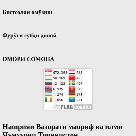
Бистсолаи омӯзиш
Фурӯғи субҳи доноӣ
ОМОРИ СОМОНА
Нашрияи Вазорати маориф ва илми
Ҷумҳурии Тоҷикистон