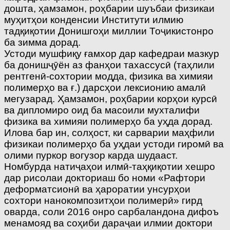
дошта, ҳамзамон, роҳбарии шуъбаи физикаи
муҳитҳои конденсии Институти илмию
тадқиқотии Донишгоҳи миллии Тоҷикистонро
ба зимма дорад.
Устоди мушфиқу ғамхор дар кафедраи мазкур
ба донишҷӯён аз фанҳои тахассусӣ (таҳлили
рентгенӣ-сохтории модда, физика ва химияи
полимерҳо ва ғ.) дарсҳои лексионию амалӣ
мегузарад. Ҳамзамон, роҳбарии корҳои курсӣ
ва дипломиро оид ба масоили мухталифи
физика ва химияи полимерҳо ба уҳда дорад.
Илова бар ин, солҳост, ки сарварии маҳфили
физикаи полимерҳо ба уҳдаи устоди гиромӣ ва
олими пуркор вогузор карда шудааст.
Номбурда натиҷаҳои илмӣ-таҳқиқотии хешро
дар рисолаи докториаш бо номи «Рафтори
деформатсионӣ ва ҳароратии унсурҳои
сохтори нанокомпозитҳои полимерӣ» гирд
оварда, соли 2016 онро сарбаландона дифоъ
менамояд ва соҳиби дараҷаи илмии доктори