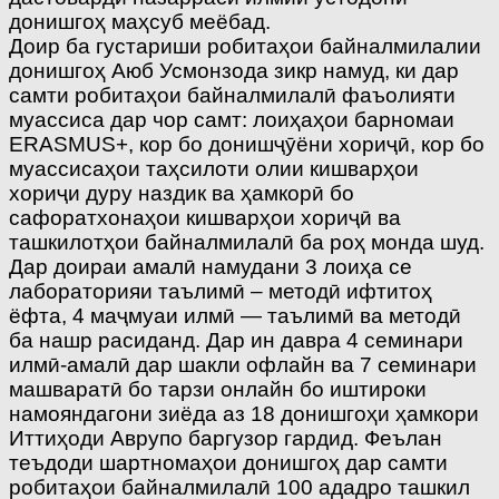
донишгоҳ маҳсуб меёбад.
Доир ба густариши робитаҳои байналмилалии
донишгоҳ Аюб Усмонзода зикр намуд, ки дар
самти робитаҳои байналмилалӣ фаъолияти
муассиса дар чор самт: лоиҳаҳои барномаи
ERASMUS+, кор бо донишҷӯёни хориҷӣ, кор бо
муассисаҳои таҳсилоти олии кишварҳои
хориҷи дуру наздик ва ҳамкорӣ бо
сафоратхонаҳои кишварҳои хориҷӣ ва
ташкилотҳои байналмилалӣ ба роҳ монда шуд.
Дар доираи амалӣ намудани 3 лоиҳа се
лабораторияи таълимӣ – методӣ ифтитоҳ
ёфта, 4 маҷмуаи илмӣ — таълимӣ ва методӣ
ба нашр расиданд. Дар ин давра 4 семинари
илмӣ-амалӣ дар шакли офлайн ва 7 семинари
машваратӣ бо тарзи онлайн бо иштироки
намояндагони зиёда аз 18 донишгоҳи ҳамкори
Иттиҳоди Аврупо баргузор гардид. Феълан
теъдоди шартномаҳои донишгоҳ дар самти
робитаҳои байналмилалӣ 100 ададро ташкил