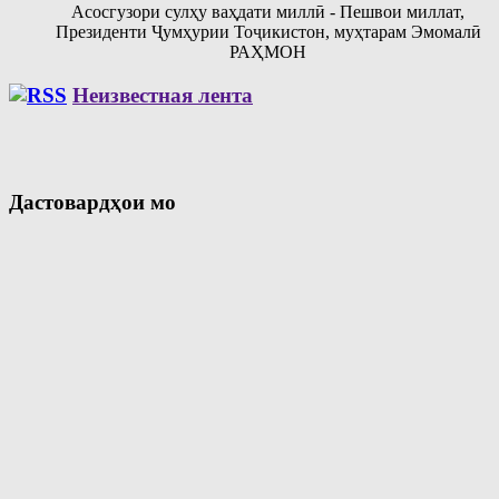
Асосгузори сулҳу ваҳдати миллӣ - Пешвои миллат,
Президенти Ҷумҳурии Тоҷикистон, муҳтарам Эмомалӣ
РАҲМОН
Неизвестная лента
Дастовардҳои мо