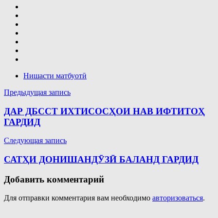
Нишасти матбуотӣ
Навигация
Предыдущая запись
по
ДАР ДБССТ ИХТИСОСҲОИ НАВ ИФТИТОҲ
записям
ГАРДИД
Следующая запись
САТҲИ ДОНИШАНДӮЗӢ БАЛАНД ГАРДИД
Добавить комментарий
Для отправки комментария вам необходимо
авторизоваться
.