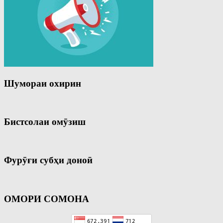
Шумораи охирин
Бистсолаи омӯзиш
Фурӯғи субҳи доноӣ
ОМОРИ СОМОНА