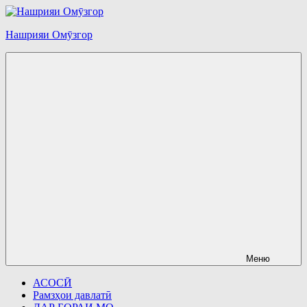
Перейти
к
Нашрияи Омӯзгор
содержимому
Меню
АСОСӢ
Рамзҳои давлатӣ