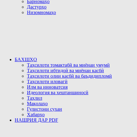
Барномаҳо
Дастурҳо
Низомномаҳо
БАХШҲО
Таҳсилоти томактабӣ ва миёнаи умумӣ
Таҳсилоти ибтидоӣ ва миёнаи касбӣ
Таҳсилоти олии касбӣ ва баъдидипломӣ
Таҳсилоти иловагӣ
Илм ва инноватсия
Идеология ва хештаншиносӣ
Таҳлил
Мақолаҳо
Гулистони сухан
Хабарҳо
НАШРИЯ ДАР PDF