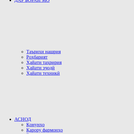
ДАР БОРАИ МО
Таърихи нашрия
Роҳбарият
Ҳайати таҳририя
Ҳайати эҷодӣ
Ҳайати техникӣ
АСНОД
Қонунҳо
Қарору фармонҳо