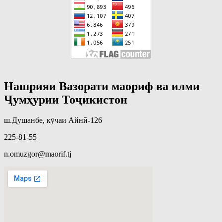
Нашрияи Вазорати маориф ва илми
Ҷумҳурии Тоҷикистон
ш.Душанбе, кӯчаи Айнӣ-126
225-81-55
n.omuzgor@maorif.tj