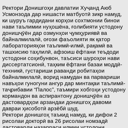
Ректори Донишгоҳи давлатии Хуҷанд Аюб
Усмонзода дар нишасти матбуотӣ зикр намуд,
ки шуруъ гардидани корҳои сохтмонии бинои
нави таълимии нуҳошёна, ғолибияти устодону
донишҷӯён дар озмунҳои ҷумҳуриявӣ ва
байналмилалӣ, оғози фаъолияти як қатор
лабораторияҳои таълимӣ-илмӣ, рақамӣ ва
ташхисию таҳлилӣ, афзоиш ёфтани теъдоди
устодони соҳибунвон, таъсиси шуроҳои нави
диссертатсионӣ, таҳким ёфтани базаи моддӣ-
техникӣ, густариши раванди робитаҳои
байналмилалӣ, ворид намудан ва парвариши
навъҳои гуногуни ангур дар минтақаи таълимӣ-
таҷрибавии “Палос”, таъмири хобгоҳи устодону
кормандон ва аспирантону донишҷӯён аз
дастовардҳои арзандаи донишгоҳ давоми
давраи ҳисоботӣ арзёбӣ шуд.
Ректори донишгоҳ таъкид намуд, ки дифои 2
рисолаи докторӣ ва 26 рисолаи номзадӣ
дастоварди назарраси илмии устодони