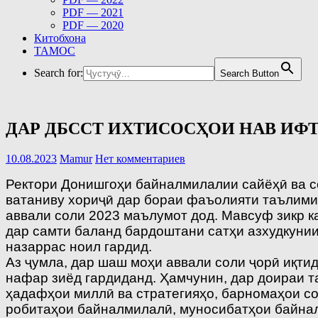
PDF — 2021
PDF — 2020
Китобхона
ТАМОС
Search for:
Search Button
ДАР ДБССТ ИХТИСОСҲОИ НАВ ИФ
10.08.2023
Mamur
Нет комментариев
Ректори Донишгоҳи байналмилалии сайёҳӣ ва с
ватаниву хориҷӣ дар бораи фаъолияти таълими
аввали соли 2023 маълумот дод. Мавсуф зикр ка
дар самти баланд бардоштани сатҳи азхудкуни
назаррас ноил гардид.
Аз ҷумла, дар шаш моҳи аввали соли ҷорӣ иқти
нафар зиёд гардиданд. Ҳамчунин, дар доираи т
ҳадафҳои миллӣ ва стратегияҳо, барномаҳои с
робитаҳои байналмилалӣ, муносибатҳои байналм