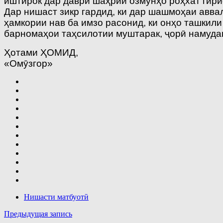
иштирок дар даври шаҳрии озмунҳо роҳхат гир
Дар нишаст зикр гардид, ки дар шашмоҳаи авва
ҳамкории нав ба имзо расонид, ки онҳо ташкил
барномаҳои таҳсилотии муштарак, ҷорӣ намудан
Ҳотами ҲОМИД,
«Омӯзгор»
Нишасти матбуотӣ
Навигация
Предыдущая запись