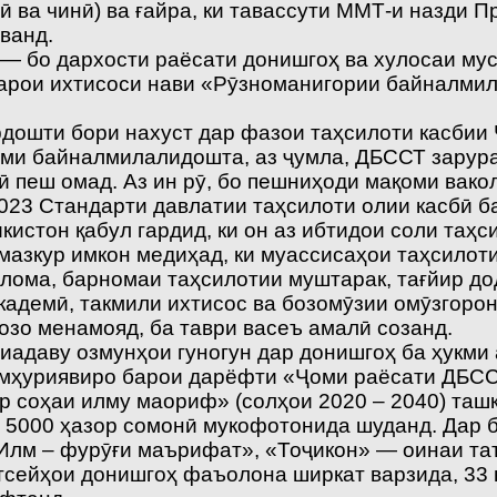
ӣ ва чинӣ) ва ғайра, ки тавассути ММТ-и назди 
ванд.
 — бо дархости раёсати донишгоҳ ва хулосаи му
арои ихтисоси нави «Рӯзноманигории байналмила
рдошти бори нахуст дар фазои таҳсилоти касбии
ми байналмилалидошта, аз ҷумла, ДБССТ зарурат
 пеш омад. Аз ин рӯ, бо пешниҳоди мақоми вако
2023 Стандарти давлатии таҳсилоти олии касбӣ 
стон қабул гардид, ки он аз ибтидои соли таҳс
 мазкур имкон медиҳад, ки муассисаҳои таҳсило
плома, барномаи таҳсилотии муштарак, тағйир д
кадемӣ, такмили ихтисос ва бозомӯзии омӯзгорон
озо менамояд, ба таври васеъ амалӣ созанд.
адаву озмунҳои гуногун дар донишгоҳ ба ҳукми 
ҷумҳуриявиро барои дарёфти «Ҷоми раёсати ДБС
р соҳаи илму маориф» (солҳои 2020 – 2040) таш
 5000 ҳазор сомонӣ мукофотонида шуданд. Дар б
«Илм – фурӯғи маърифат», «Тоҷикон» — оинаи та
тсейҳои донишгоҳ фаъолона ширкат варзида, 33