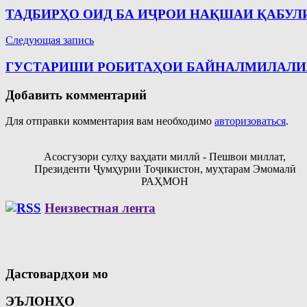
по
ТАДБИРҲО ОИД БА ИҶРОИ НАҚШАИ ҚАБУЛ
записям
Следующая запись
ГУСТАРИШИ РОБИТАҲОИ БАЙНАЛМИЛАЛ
Добавить комментарий
Для отправки комментария вам необходимо
авторизоваться
.
Асосгузори сулҳу ваҳдати миллӣ - Пешвои миллат,
Президенти Ҷумҳурии Тоҷикистон, муҳтарам Эмомалӣ
РАҲМОН
Неизвестная лента
Дастовардҳои мо
ЭЪЛОНҲО