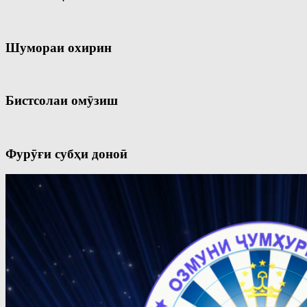
Шумораи охирин
Бистсолаи омӯзиш
Фурӯғи субҳи доноӣ