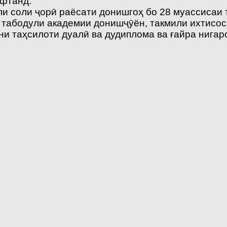
ифтанд.
ли соли ҷорӣ раёсати донишгоҳ бо 28 муассиса
и табодули академии донишҷӯён, такмили ихтисос
и таҳсилоти дуалӣ ва дудиплома ва ғайра нигар