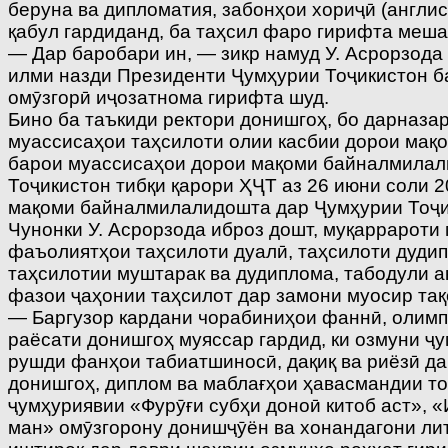
беруна ва дипломатия, забонҳои хориҷӣ (англис
қабул гардиданд, ба таҳсил фаро гирифта меша
— Дар баробари ин, — зикр намуд У. Асрорзода
илми назди Президенти Ҷумҳурии Тоҷикистон б
омӯзгорӣ иҷозатнома гирифта шуд.
Бино ба таъкиди ректори донишгоҳ, бо дарназа
муассисаҳои таҳсилоти олии касбии дорои мақо
барои муассисаҳои дорои мақоми байналмилалӣ
Тоҷикистон тибқи қарори ҲҶТ аз 26 июни соли 
мақоми байналмилалидошта дар Ҷумҳурии Тоҷики
Чунонки У. Асрорзода иброз дошт, муқаррароти
фаъолиятҳои таҳсилоти дуалӣ, таҳсилоти дуди
таҳсилотии муштарак ва дудиплома, табодули а
фазои ҷаҳонии таҳсилот дар замони муосир тақ
— Баргузор кардани чорабиниҳои фаннӣ, олимпи
раёсати донишгоҳ муяссар гардид, ки озмуни 
рушди фанҳои табиатшиносӣ, дақиқ ва риёзӣ да
донишгоҳ, диплом ва маблағҳои ҳавасмандии то
ҷумҳуриявии «Фурӯғи субҳи доноӣ китоб аст», 
ман» омӯзгорону донишҷӯён ва хонандагони ли