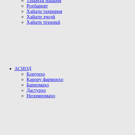
Таърихи нашрия
Роҳбарият
Ҳайати таҳририя
Ҳайати эҷодӣ
Ҳайати техникӣ
АСНОД
Қонунҳо
Қарору фармонҳо
Барномаҳо
Дастурҳо
Низомномаҳо