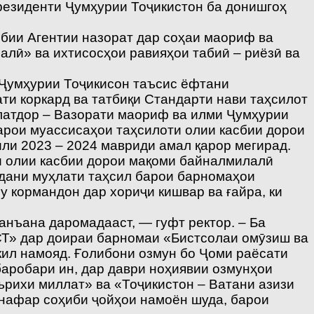
Президенти Ҷумҳурии Тоҷикистон ба донишгоҳ
сбии Агентии назорат дар соҳаи маориф ва
лӣ» ва ихтисосҳои равияҳои табиӣ – риёзӣ ва
 Ҷумҳурии Тоҷикисон таъсис ёфтани
и коркард ва татбиқи Стандарти нави таҳсилот
латдор – Вазорати маориф ва илми Ҷумҳурии
барои муассисаҳои таҳсилоти олии касбии дорои
или 2023 – 2024 мавриди амал қарор мегирад.
ти олии касбии дорои мақоми байналмилалӣ
одани муҳлати таҳсил барои барномаҳои
у кормандон дар хориҷи кишвар ва ғайра, ки
анъана даромадааст, — гуфт ректор. – Ба
СТ» дар доираи барномаи «Бистсолаи омӯзиш ва
кил намояд. Ғолибони озмун бо Ҷоми раёсати
аробари ин, дар даври ноҳиявии озмунҳои
ърихи миллат» ва «Тоҷикистон – Ватани азизи
 нафар соҳиби ҷойҳои намоён шуда, барои