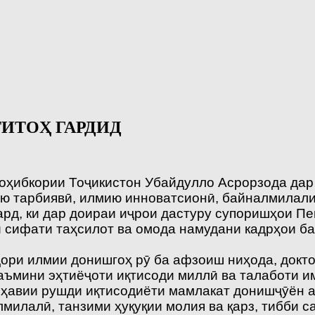
ТИТОҲ ГАРДИД
оҳибкории Тоҷикистон Убайдулло Асрорзода дар
ю тарбиявӣ, илмию инноватсионӣ, байналмилали
рд, ки дар доираи иҷрои дастуру супоришҳои Пе
и сифати таҳсилот ва омода намудани кадрҳои б
дори илмии донишгоҳ рӯ ба афзоиш ниҳода, докт
аъмини эҳтиёҷоти иқтисоди миллӣ ва талаботи и
оҳавии рушди иқтисодиёти мамлакат донишҷӯён а
илалӣ, танзими ҳуқуқии молия ва қарз, тибби са