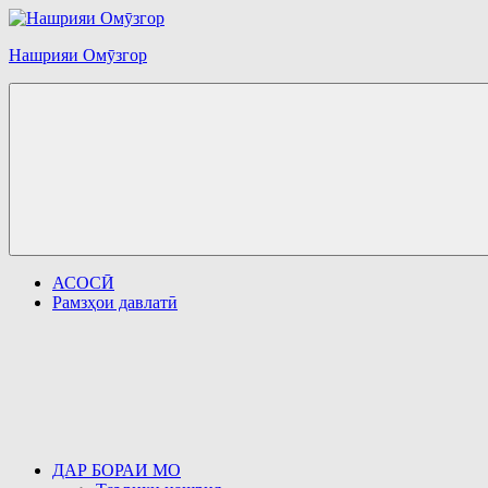
Перейти
к
Нашрияи Омӯзгор
содержимому
АСОСӢ
Рамзҳои давлатӣ
ДАР БОРАИ МО