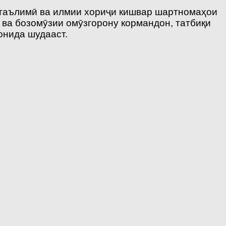
и таълимӣ ва илмии хориҷи кишвар шартномаҳои
 ва бозомӯзии омӯзгорону кормандон, татбиқи
онида шудааст.