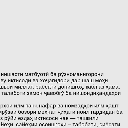
 нишасти матбуотӣ ба рӯзноманигорони
ву иқтисодӣ ва хоҷагидорӣ дар шаш моҳи
швои миллат, раёсати донишгоҳ, қабл аз ҳама,
а талаботи замон ҷавобгӯ ба нишондиҳандаҳои
орҳои илм панҷ нафар ва номзадҳои илм ҳашт
мрӯзаи бозори меҳнат ҷиҳати ноил гардидан ба
з рӯйи ёздаҳ ихтисоси нав — ташкили
йёҳӣ, сайёҳии осоишгоҳӣ – табобатӣ, сиёсати