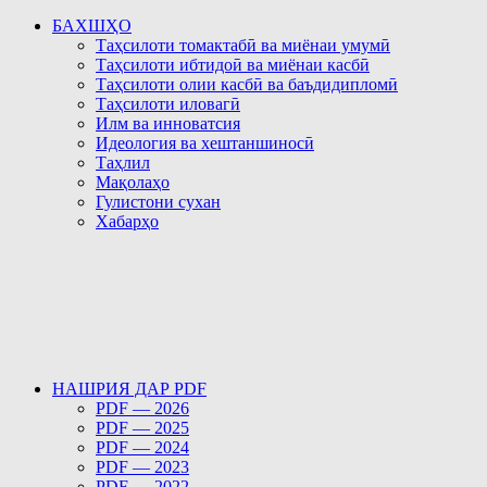
БАХШҲО
Таҳсилоти томактабӣ ва миёнаи умумӣ
Таҳсилоти ибтидоӣ ва миёнаи касбӣ
Таҳсилоти олии касбӣ ва баъдидипломӣ
Таҳсилоти иловагӣ
Илм ва инноватсия
Идеология ва хештаншиносӣ
Таҳлил
Мақолаҳо
Гулистони сухан
Хабарҳо
НАШРИЯ ДАР PDF
PDF — 2026
PDF — 2025
PDF — 2024
PDF — 2023
PDF — 2022