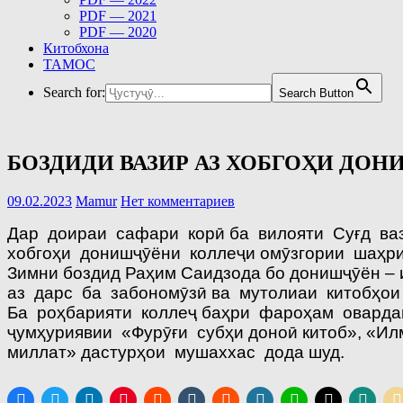
PDF — 2021
PDF — 2020
Китобхона
ТАМОС
Search for:
Search Button
БОЗДИДИ ВАЗИР АЗ ХОБГОҲИ ДО
09.02.2023
Mamur
Нет комментариев
Дар доираи сафари корӣ ба вилояти Суғд ва
хобгоҳи донишҷӯёни коллеҷи омӯзгории шаҳри
Зимни боздид Раҳим Саидзода бо донишҷӯён – и
аз дарс ба забономӯзӣ ва мутолиаи китобҳои
Ба роҳбарияти коллеҷ баҳри фароҳам овардан
ҷумҳуриявии «Фурӯғи субҳи доноӣ китоб», «И
миллат» дастурҳои мушаххас дода шуд.