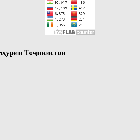
мҳурии Тоҷикистон