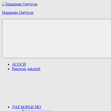
Перейти
к
Нашрияи Омӯзгор
содержимому
АСОСӢ
Рамзҳои давлатӣ
ДАР БОРАИ МО