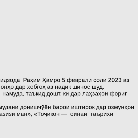
дзода Раҳим Ҳамро 5 феврали соли 2023 аз
ҳо дар хобгоҳ аз надик шинос шуд.
намуда, таъкид дошт, ки дар лаҳзаҳои фориғ
удани донишҷӯён барои иштирок дар озмунҳои
 азизи ман», «Тоҷикон — оинаи таърихи