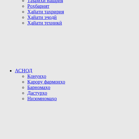
Таърихи нашрия
Роҳбарият
Ҳайати таҳририя
Ҳайати эҷодӣ
Ҳайати техникӣ
АСНОД
Қонунҳо
Қарору фармонҳо
Барномаҳо
Дастурҳо
Низомномаҳо