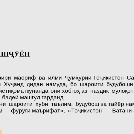
НИШҶӮЁН
зири маориф ва илми Ҷумҳурии Тоҷикистон Саи
 Хуҷанд дидан намуда, бо шароити будубоши он
стиқоматкунандагони хобгоҳ аз наздик мулоқот 
 бадеӣ машғул гарданд.
и шароити хуби таълим, будубош ва тайёр нам
лм — фурӯғи маърифат», «Тоҷикистон — Ватани