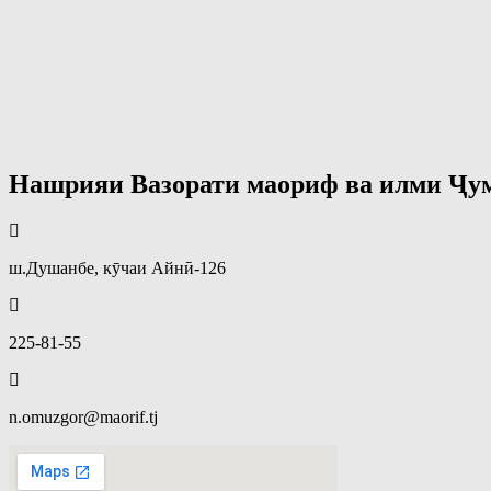
Нашрияи Вазорати маориф ва илми Ҷу
ш.Душанбе, кӯчаи Айнӣ-126
225-81-55
n.omuzgor@maorif.tj