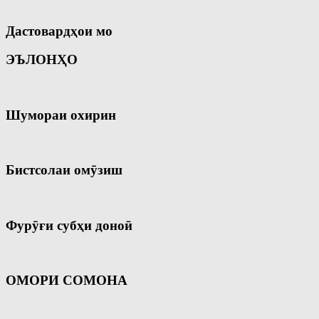
Дастовардҳои мо
ЭЪЛОНҲО
Шумораи охирин
Бистсолаи омӯзиш
Фурӯғи субҳи доноӣ
ОМОРИ СОМОНА