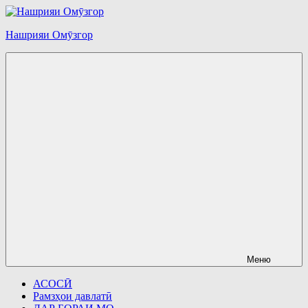
Перейти
к
Нашрияи Омӯзгор
содержимому
Меню
АСОСӢ
Рамзҳои давлатӣ