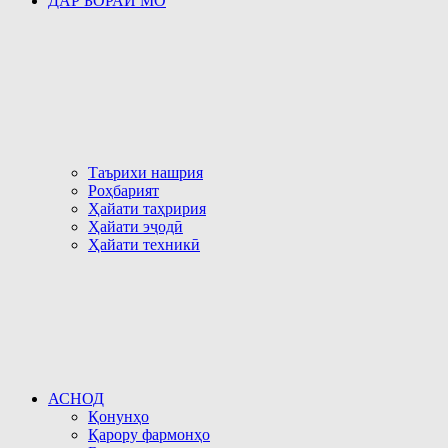
ДАР БОРАИ МО
Таърихи нашрия
Роҳбарият
Ҳайати таҳририя
Ҳайати эҷодӣ
Ҳайати техникӣ
АСНОД
Қонунҳо
Қарору фармонҳо