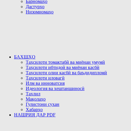
Барномаҳо
Дастурҳо
Низомномаҳо
БАХШҲО
Таҳсилоти томактабӣ ва миёнаи умумӣ
Таҳсилоти ибтидоӣ ва миёнаи касбӣ
Таҳсилоти олии касбӣ ва баъдидипломӣ
Таҳсилоти иловагӣ
Илм ва инноватсия
Идеология ва хештаншиносӣ
Таҳлил
Мақолаҳо
Гулистони сухан
Хабарҳо
НАШРИЯ ДАР PDF