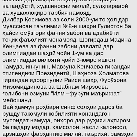
ватандӯстӣ, худшиносии миллӣ, сулҳпарварӣ
ва хушахлоқиро тарбия намояд.
Дилбар Қосимова аз соли 2000-ум то ҳол дар
муассисаи таълимии №8-и шаҳри Гулистон ба
ҳайси омӯзгори фанни забон ва адабиёти
тоҷик фаъолият менамояд. Шогирдаш Мадина
Кенҷаева аз фанни забони давлатӣ дар
олимпиадаи шаҳрӣ ҷойи 1-ум ва дар
олимпиадаи вилоятӣ ҷойи 3-юмро ишғол
намуда, инчунин, Мавзуна Кенҷаева гирандаи
стипендияи Президентӣ, Шаҳноза Холматова
гирандаи идрорпулии Раиси шаҳр, Фурӯзона
Низомиддинова ва Шабнам Мирзоева
ғолибони озмуни ”Илм –фурӯғи маърифат”
мебошанд.
Вай ҳамчун роҳбари синф солҳои дароз ба
рушду такомули қобилияти хонандагон
мусоидат намуда, онҳоро дар руҳияи эҳтиром
ба падару модар, ҳамсолон, насли калонсол,
арзишҳои фарҳангию миллӣ, таърихӣ, рамзҳои