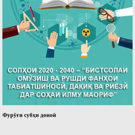
Фурӯғи субҳи доноӣ