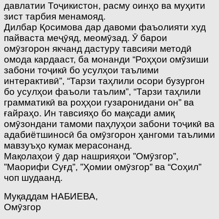
давлатии Тоҷикистон, расму оинҳо ва муҳити
зист тарбия менамояд.
Дилбар Қосимова дар давоми фаъолияти худ
пайваста меҷӯяд, меомӯзад. Ӯ барои
омӯзгорон якчанд дастуру тавсияи методӣ
омода кардааст, ба монанди “Роҳҳои омӯзиши
забони тоҷикӣ бо усулҳои таълими
интерактивӣ”, “Тарзи таҳлили осори бузургон
бо усулҳои фаъоли таълим”, “Тарзи таҳлили
грамматикӣ ва роҳҳои гузаронидани он” ва
ғайраҳо. Ин тавсияҳо бо мақсади амиқ
омӯзондани тамоми паҳлуҳои забони тоҷикӣ ва
адабиётшиносӣ ба омӯзгорон ҳангоми таълими
мавзуъҳо кумак мерасонанд.
Мақолаҳои ӯ дар нашрияҳои ”Омӯзгор”,
”Маорифи Суғд”, ”Ҳомии омӯзгор” ва “Соҳил”
чоп шудаанд.
Муқаддам НАБИЕВА,
Омӯзгор