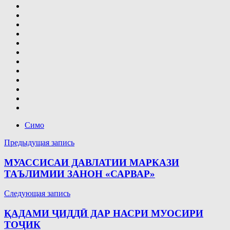
Симо
Навигация
Предыдущая запись
по
МУАССИСАИ ДАВЛАТИИ МАРКАЗИ
записям
ТАЪЛИМИИ ЗАНОН «САРВАР»
Следующая запись
ҚАДАМИ ҶИДДӢ ДАР НАСРИ МУОСИРИ
ТОҶИК