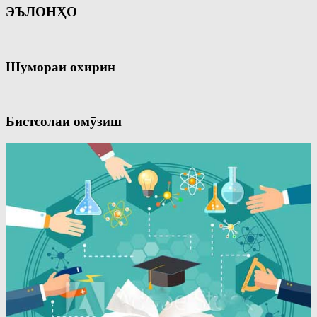
ЭЪЛОНҲО
Шумораи охирин
Бистсолаи омӯзиш