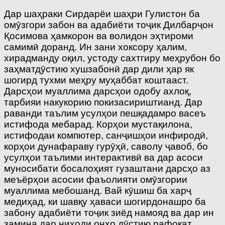
Дар шаҳраки Сирдарёи шаҳри Гулистон ба
омӯзгори забон ва адабиёти тоҷик Дилбарҷон
Қосимова ҳамкорон ва волидон эҳтироми
самимӣ доранд. Ин зани хоксору ҳалим,
хирадманду оқил, устоду сахтгиру меҳрубон бо
заҳматдӯстию хушзабонӣ дар дили ҳар як
шогирд тухми меҳру муҳаббат коштааст.
Дарсҳои муаллима дарсҳои одобу ахлоқ,
тарбияи накукорию покизасириштианд. Дар
раванди таълим усулҳои пешқадамро васеъ
истифода мебарад. Корҳои мустақилона,
истифодаи компютер, санҷишҳои инфиродӣ,
корҳои дунафараву гурӯҳӣ, саволу ҷавоб, бо
усулҳои таълими интерактивӣ ва дар асоси
муносибати босалоҳият гузаштани дарсҳо аз
меъёрҳои асосии фаъолияти омӯзгории
муаллима мебошанд. Вай кӯшиш ба харҷ
медиҳад, ки шавқу ҳаваси шогирдонашро ба
забону адабиёти тоҷик зиёд намояд ва дар ин
замина дар ниҳоди онҳо дӯстию рафоқат,