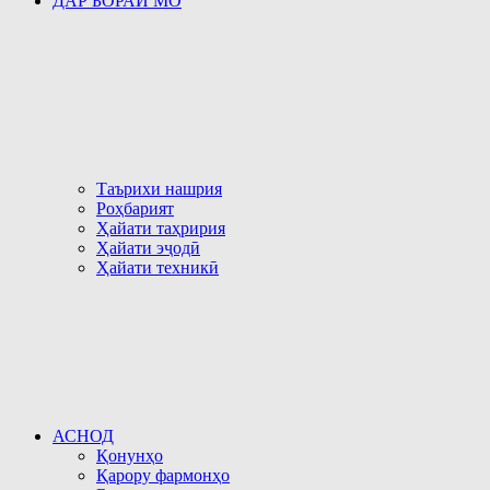
ДАР БОРАИ МО
Таърихи нашрия
Роҳбарият
Ҳайати таҳририя
Ҳайати эҷодӣ
Ҳайати техникӣ
АСНОД
Қонунҳо
Қарору фармонҳо