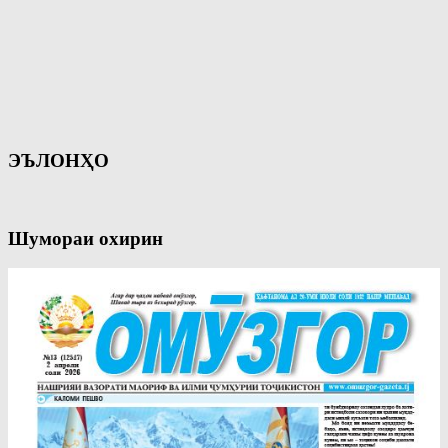
ЭЪЛОНҲО
Шумораи охирин