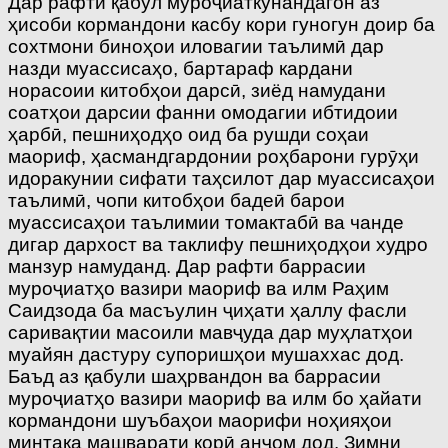
Дар рафти қабул муроҷиаткунандагон аз
ҳисоби кормандони касбу кори гуногун доир ба
сохтмони биноҳои иловагии таълимӣ дар
назди муассисаҳо, бартараф кардани
норасоии китобҳои дарсӣ, зиёд намудани
соатҳои дарсии фанни омодагии ибтидоии
ҳарбӣ, пешниҳодҳо оид ба рушди соҳаи
маориф, ҳасмандгардонии роҳбарони гурӯҳи
идоракунии сифати таҳсилот дар муассисаҳои
таълимӣ, чопи китобҳои бадеӣ барои
муассисаҳои таълимии томактабӣ ва чанде
дигар дархост ва таклифу пешниҳодҳои худро
манзур намуданд. Дар рафти баррасии
муроҷиатҳо вазири маориф ва илм Раҳим
Саидзода ба масъулин ҷиҳати ҳаллу фасли
саривақтии масоили мавҷуда дар муҳлатҳои
муайян дастуру супоришҳои мушаххас дод.
Баъд аз қабули шаҳрвандон ва баррасии
муроҷиатҳо вазири маориф ва илм бо ҳайати
кормандони шуъбаҳои маорифи ноҳияҳои
минтақа машварати корӣ анҷом дод. Зимни