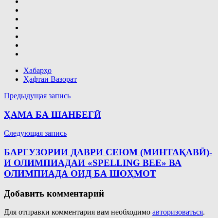
Хабарҳо
Ҳафтаи Вазорат
Навигация
Предыдущая запись
по
ҲАМА БА ШАНБЕГӢ
записям
Следующая запись
БАРГУЗОРИИ ДАВРИ СЕЮМ (МИНТАҚАВӢ)-
И ОЛИМПИАДАИ «SPELLING BEE» ВА
ОЛИМПИАДА ОИД БА ШОҲМОТ
Добавить комментарий
Для отправки комментария вам необходимо
авторизоваться
.