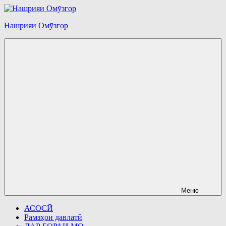
Перейти
к
Нашрияи Омӯзгор
содержимому
Меню
АСОСӢ
Рамзҳои давлатӣ