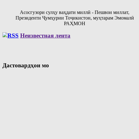
Асосгузори сулҳу ваҳдати миллӣ - Пешвои миллат,
Президенти Ҷумҳурии Тоҷикистон, муҳтарам Эмомалӣ
РАҲМОН
Неизвестная лента
Дастовардҳои мо