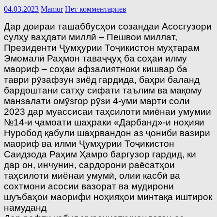
04.03.2023
Mamur
Нет комментариев
Дар доираи ташаббусҳои созандаи Асосгузори
сулҳу ваҳдати миллӣ – Пешвои миллат,
Президенти Ҷумҳурии Тоҷикистон муҳтарам
Эмомалӣ Раҳмон таваҷҷуҳ ба соҳаи илму
маориф – соҳаи афзалиятноки кишвар ба
таври рӯзафзун зиёд гардида, баҳри баланд
бардоштани сатҳу сифати таълим ва мақому
манзалати омӯзгор рӯзи 4-уми марти соли
2023 дар муассисаи таҳсилоти миёнаи умумии
№14-и ҷамоати шаҳраки «Дарбанд»-и ноҳияи
Нуробод қабули шаҳрвандон аз ҷониби вазири
маориф ва илми Ҷумҳурии Тоҷикистон
Саидзода Раҳим Ҳамро баргузор гардид, ки
дар он, инчунин, сардорони раёсатҳои
таҳсилоти миёнаи умумӣ, олии касбӣ ва
сохтмони асосии вазорат ва мудирони
шуъбаҳои маорифи ноҳияҳои минтақа иштирок
намуданд