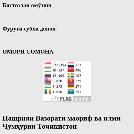
Бистсолаи омӯзиш
Фурӯғи субҳи доноӣ
ОМОРИ СОМОНА
Нашрияи Вазорати маориф ва илми
Ҷумҳурии Тоҷикистон