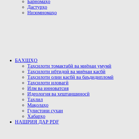
Барномаҳо
Дастурҳо
Низомномаҳо
БАХШҲО
Таҳсилоти томактабӣ ва миёнаи умумӣ
Таҳсилоти ибтидоӣ ва миёнаи касбӣ
Таҳсилоти олии касбӣ ва баъдидипломӣ
Таҳсилоти иловагӣ
Илм ва инноватсия
Идеология ва хештаншиносӣ
Таҳлил
Мақолаҳо
Гулистони сухан
Хабарҳо
НАШРИЯ ДАР PDF