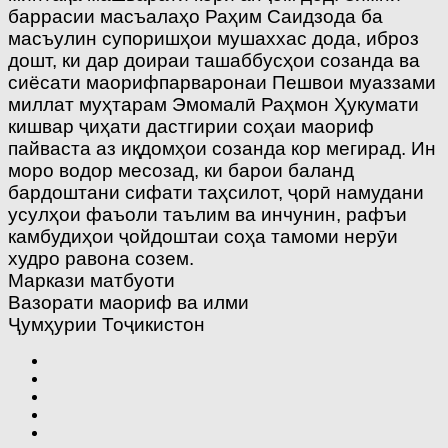
баррасии масъалаҳо Раҳим Саидзода ба
масъулин супоришҳои мушаххас дода, иброз
дошт, ки дар доираи ташаббусҳои созанда ва
сиёсати маорифпарваронаи Пешвои муаззами
миллат муҳтарам Эмомалӣ Раҳмон Ҳукумати
кишвар ҷиҳати дастгирии соҳаи маориф
пайваста аз иқдомҳои созанда кор мегирад. Ин
моро водор месозад, ки барои баланд
бардоштани сифати таҳсилот, ҷорӣ намудани
усулҳои фаъоли таълим ва инчунин, рафъи
камбудиҳои ҷойдоштаи соҳа тамоми нерӯи
худро равона созем.
Маркази матбуоти
Вазорати маориф ва илми
Ҷумҳурии Тоҷикистон