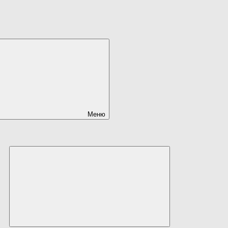
Меню
Развернуть
дочернее
меню