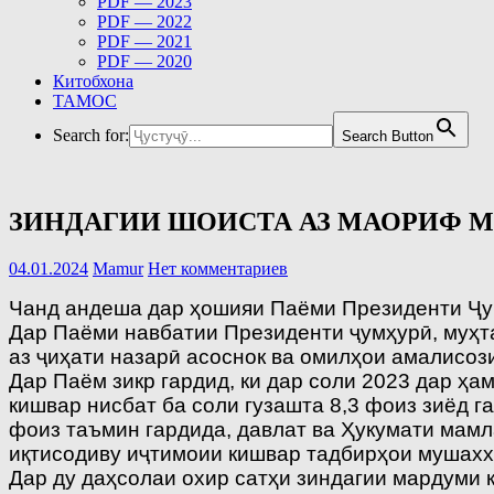
PDF — 2023
PDF — 2022
PDF — 2021
PDF — 2020
Китобхона
ТАМОС
Search for:
Search Button
ЗИНДАГИИ ШОИСТА АЗ МАОРИФ 
04.01.2024
Mamur
Нет комментариев
Чанд андеша дар ҳошияи Паёми Президенти Ҷу
Дар Паёми навбатии Президенти ҷумҳурӣ, муҳ
аз ҷиҳати назарӣ асоснок ва омилҳои амалисоз
Дар Паём зикр гардид, ки дар соли 2023 дар ҳ
кишвар нисбат ба соли гузашта 8,3 фоиз зиёд 
фоиз таъмин гардида, давлат ва Ҳукумати мамл
иқтисодиву иҷтимоии кишвар тадбирҳои мушахх
Дар ду даҳсолаи охир сатҳи зиндагии мардуми 