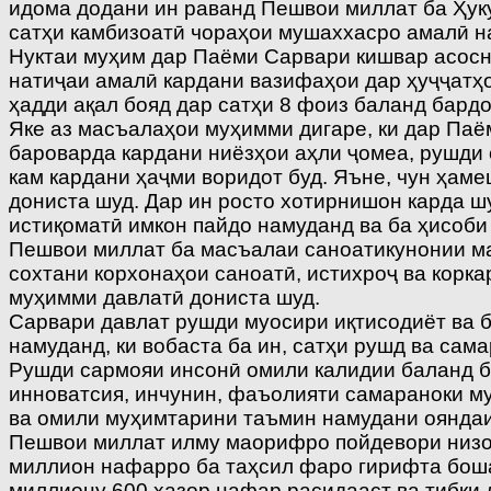
идома додани ин раванд Пешвои миллат ба Ҳуку
сатҳи камбизоатӣ чораҳои мушаххасро амалӣ н
Нуктаи муҳим дар Паёми Сарвари кишвар асосно
натиҷаи амалӣ кардани вазифаҳои дар ҳуҷҷатҳ
ҳадди ақал бояд дар сатҳи 8 фоиз баланд бард
Яке аз масъалаҳои муҳимми дигаре, ки дар Паё
бароварда кардани ниёзҳои аҳли ҷомеа, рушди 
кам кардани ҳаҷми воридот буд. Яъне, чун ҳам
дониста шуд. Дар ин росто хотирнишон карда ш
истиқоматӣ имкон пайдо намуданд ва ба ҳисоб
Пешвои миллат ба масъалаи саноатикунонии мам
сохтани корхонаҳои саноатӣ, истихроҷ ва корк
муҳимми давлатӣ дониста шуд.
Сарвари давлат рушди муосири иқтисодиёт ва 
намуданд, ки вобаста ба ин, сатҳи рушд ва са
Рушди сармояи инсонӣ омили калидии баланд б
инноватсия, инчунин, фаъолияти самараноки м
ва омили муҳимтарини таъмин намудани ояндаи
Пешвои миллат илму маорифро пойдевори низом
миллион нафарро ба таҳсил фаро гирифта боша
миллиону 600 ҳазор нафар расидааст ва тибқи 