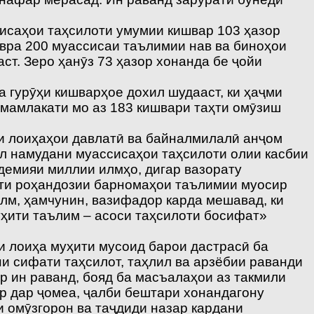
сисаҳои таҳсилоти умумии кишвар 103 ҳазор
авра 200 муассисаи таълимии нав ва биноҳои
аст. Зеро ҳанӯз 73 ҳазор хонанда бе ҷойи
 гурӯҳи кишварҳое дохил шудааст, ки ҳаҷми
 мамлакати мо аз 183 кишвари таҳти омӯзиш
аи лоиҳаҳои давлатӣ ва байналмилалӣ анҷом
л намудани муассисаҳои таҳсилоти олии касбии
демияи миллии илмҳо, дигар вазорату
ути роҳандозии барномаҳои таълимии муосир
лм, ҳамчунин, вазифадор карда мешавад, ки
уҳити таълим – асоси таҳсилоти босифат»
и лоиҳа муҳити мусоид барои дастрасӣ ба
и сифати таҳсилот, таҳлил ва арзёбии раванди
 ин раванд, бояд ба масъалаҳои аз такмили
ор дар ҷомеа, ҷалби бештари хонандагону
 омӯзгорон ва таҷдиди назар кардани