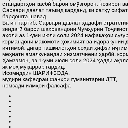
стандартҳои касбӣ барои омӯзгорон, нозирон в
Сарвари давлат таъкид карданд, ки сатҳу сифа
бардошта шавад.
Ба ин тартиб, Сарвари давлат ҳадафи стратег
зиндагӣ барои шаҳрвандони Ҷумҳурии Тоҷикист
аҳолӣ аз 1-уми июли соли 2024 нафақаҳои суғу
кормандони мақомоти ҳокимият ва идоракунии д
иҷтимоӣ, дигар ташкилотҳои соҳаи ҳифзи иҷтимо
меҳнати амалкунандаи хизматчиёни ҳарбӣ, кор
Ҳамзамон, аз 1-уми июли соли 2024 ҳадди ақал
як моҳ муқаррар гардид.
Исомиддин ШАРИФЗОДА,
мудири кафедраи фанҳои гуманитарии ДТТ,
номзади илмҳои фалсафа