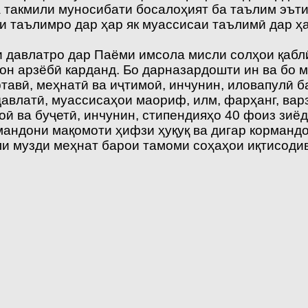
а такмили муносибати босалоҳият ба таълим эът
ти таълимро дар ҳар як муассисаи таълимӣ дар 
ии давлатро дар Паёми имсола мисли солҳои қаб
он арзёбӣ карданд. Бо дарназардошти ин ва бо 
ртавӣ, меҳнатӣ ва иҷтимоӣ, инчунин, иловапулӣ 
авлатӣ, муассисаҳои маориф, илм, фарҳанг, варз
ӣ ва буҷетӣ, инчунин, стипендияҳо 40 фоиз зиёд
мандони мақомоти ҳифзи ҳуқуқ ва дигар корманд
ли музди меҳнат барои тамоми соҳаҳои иқтисоди