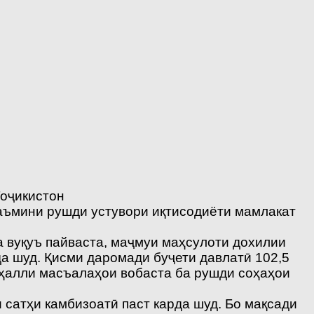
оҷикистон
аъмини рушди устувори иқтисодиёти мамлакат
а вуқуъ пайваста, маҷмуи маҳсулоти дохилии
да шуд. Қисми даромади буҷети давлатӣ 102,5
 ҳалли масъалаҳои вобаста ба рушди соҳаҳои
сатҳи камбизоатӣ паст карда шуд. Бо мақсади