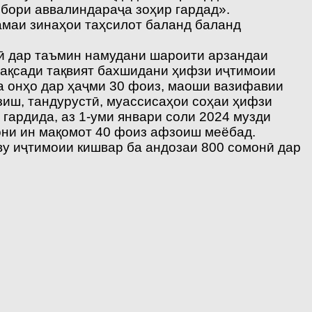
ибори аввалиндараҷа зоҳир гардад».
ҳамаи зинаҳои таҳсилот баланд баланд
лӣ дар таъмин намудани шароити арзандаи
мақсади тақвият бахшидани ҳифзи иҷтимоии
ба онҳо дар ҳаҷми 30 фоиз, маоши вазифавии
иш, тандурустӣ, муас­сисаҳои соҳаи ҳифзи
 гардида, аз 1-уми январи соли 2024 музди
они ин мақомот 40 фоиз афзоиш меёбад.
ву иҷтимоии кишвар ба андозаи 800 сомонӣ дар