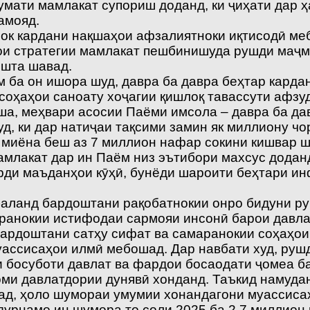
мати мамлакат супориш доданд, ки ҷиҳати дар ҳ
амояд.
к кардани нақшаҳои афзалиятноки иқтисодӣ мебо
ои стратегии мамлакат пешбинишуда рушди маҷм
ошта шавад.
м ба он ишора шуд, давра ба давра беҳтар карда
соҳаҳои саноату хоҷагии қишлоқ тавассути афзу
еша, меҳвари асосии Паёми имсола – давра ба д
уд, ки дар натиҷаи тақсими замин як миллиону ч
и миёна беш аз 7 миллион нафар сокини кишвар 
лакат дар ин Паём низ эътибори махсус доданд.
арди маъданҳои кӯҳӣ, бунёди шароити беҳтари и
баланд бардоштани рақобатнокии онро бидуни ру
маранокии истифодаи сармояи инсонӣ барои давл
ардоштани сатҳу сифат ва самаранокии соҳаҳои 
уассисаҳои илмӣ мебошад. Дар навбати худ, ру
 босуботи давлат ва фардои босаодати ҷомеа ба
и давлатдории дунявӣ хонданд. Таъкид намудан
д, ҳоло шумораи умумии хонандагони муассисаҳ
дурнамо ин шумора то соли 2025 ба 2,7 миллион