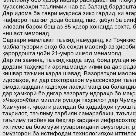
муассисаҳои таълимии нав ва баланд бардошта
Дар идома ба таври муқоиса зикр гардид, ки а
нафарро ташкил дода бошад, пас, қабул ба син
иловагӣ барои беш аз 85 ҳазор хонанда сохта, б
нишаст мемонад.
Сарвари мамлакат таъкид намуданд, ки Тоҷикис
маблағгузории онҳо ба соҳаи маориф аз ҳисоби
қарордошта ҷойи 21-умро ишғол менамояд.
Дар ин замина, таъкид карда шуд, бояд рушди 
додани таҳқиқоти арзишманди илмӣ ва дар рад
кишвар таъмин карда шавад. Вазоратҳои маориф
идораҳое, ки дар сохторашон муассисаҳои таъ
омода кардани кадрҳои лаёқатманд ва баланди
дар ҳамкорӣ бо дигар вазорату идораҳо бо мақ
«Чаҳорчӯбаи миллии рушди таҳсилот дар Ҷумҳу
Ҳамчунин, ҷиҳати расидан ба ҳадафҳои гузошта
таҳсилот, таълиму тарбияи самарабахш, таълиф
таълиму тарбия ва беҳтар кардани инфрасохтор
ихтисос ва бозомӯзӣ гузаронидани омӯзгорон, 
омӯзгорон ба истифодаи технологияҳои иттилоо