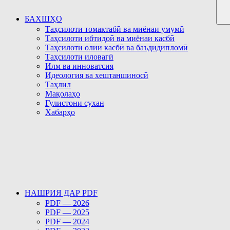
БАХШҲО
Таҳсилоти томактабӣ ва миёнаи умумӣ
Таҳсилоти ибтидоӣ ва миёнаи касбӣ
Таҳсилоти олии касбӣ ва баъдидипломӣ
Таҳсилоти иловагӣ
Илм ва инноватсия
Идеология ва хештаншиносӣ
Таҳлил
Мақолаҳо
Гулистони сухан
Хабарҳо
НАШРИЯ ДАР PDF
PDF — 2026
PDF — 2025
PDF — 2024