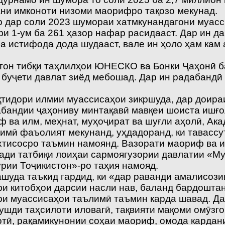
ни имконоти низоми маорифро тақозо мекунад.
гар дар соли 2023 шумораи хатмкунандагони муас
фи 1-ум ба 261 ҳазор нафар расидааст. Дар ин д
а истифода дода шудааст, вале ин ҳоло ҳам кам 
тон тибқи таҳлилҳои ЮНЕСКО ва Бонки Ҷаҳонӣ ба
 буҷети давлат зиёд мебошад. Дар ин радабандӣ
иқтидори илмии муассисаҳои зикршуда, дар доир
абандии ҷаҳониву минтақавӣ мавқеи шоиста ишғо
 ва илм, меҳнат, муҳоҷират ва шуғли аҳолӣ, Ака
лимӣ фаъолият мекунанд, уҳдадоранд, ки тавасс
хтисосро таъмин намоянд. Вазорати маориф ва и
сади татбиқи лоиҳаи сармоягузории давлатии «М
рии Тоҷикистон»-ро таҳия намояд.
шуда таъкид гардид, ки «дар раванди амалисози
и китобҳои дарсии насли нав, баланд бардоштан
и муассисаҳои таълимӣ таъмин карда шавад. Дар
рушди таҳсилоти иловагӣ, тақвияти мақоми омӯзг
тӣ, рақамикунонии соҳаи маориф, омода кардани