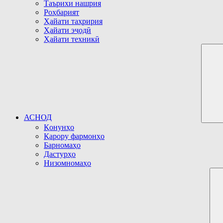
Таърихи нашрия
Роҳбарият
Ҳайати таҳририя
Ҳайати эҷодӣ
Ҳайати техникӣ
АСНОД
Қонунҳо
Қарору фармонҳо
Барномаҳо
Дастурҳо
Низомномаҳо