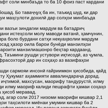
афт соли минбаъда то ба 10 фоиз паст кардани
шад. Бо таваҷҷуҳ ба ин, таъкид шуд, ки дар
уи маҳсулоти дохилӣ дар солҳои минбаъда
ни вазъи зиндагии мардум ва батадриҷ
дани истеҳсоли молу маводи ватанӣ, ҳамчунин,
авра боло бурдани сатҳи некуаҳволии мардум
орсад ҳазор оила барои бунёди манзилҳои
шароити манзилиашонро беҳтар кардаанд.
 Таъмини рушди устувори иқтисодӣ, аз ҷумла,
нфрасохторӣ дар ин соҳаҳо аз вазифаҳои
шди сармояи инсонӣ ғайриимкон ҳисобида, қайд
ату Ҳукумат аҳаммияти аввалиндараҷа дорад.
иҷтимоӣ, махсусан, маорифу тандурустӣ, илму
шди илму маориф калиди пешрафти ҳамаи соҳаҳо
 ҳисоб меравад.
д, агар соли 2017 низоми маорифи кишвар 2,1
ои таҳсилоти миёнаи умумии кишвар ба 2
 нафар мерасад. Ин раванд зарурати бунёди