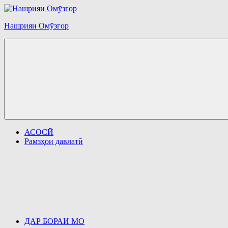
Перейти
к
Нашрияи Омӯзгор
содержимому
АСОСӢ
Рамзҳои давлатӣ
ДАР БОРАИ МО