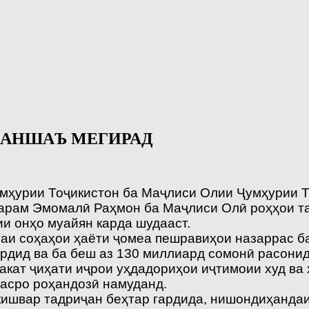
МАНШАЪ МЕГИРАД
мҳурии Тоҷикистон ба Маҷлиси Олии Ҷумҳурии Т
тарам Эмомалӣ Раҳмон ба Маҷлиси Олӣ роҳҳои т
ии онҳо муайян карда шудааст.
амаи соҳаҳои ҳаёти ҷомеа пешравиҳои назаррас б
гардид ва ба беш аз 130 миллиард сомонӣ расони
акат ҷиҳати иҷрои уҳдадориҳои иҷтимоии худ ва
асро роҳандозӣ намуданд.
кишвар тадриҷан беҳтар гардида, нишондиҳандаи 