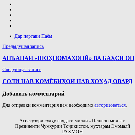
Дар партави Паём
Навигация
Предыдущая запись
по
АНЪАНАИ «ШОҲНОМАХОНӢ» ВА БАҲСИ ОН
записям
Следующая запись
СОЛИ НАВ КОМЁБИҲОИ НАВ ХОҲАД ОВАРД
Добавить комментарий
Для отправки комментария вам необходимо
авторизоваться
.
Асосгузори сулҳу ваҳдати миллӣ - Пешвои миллат,
Президенти Ҷумҳурии Тоҷикистон, муҳтарам Эмомалӣ
РАҲМОН