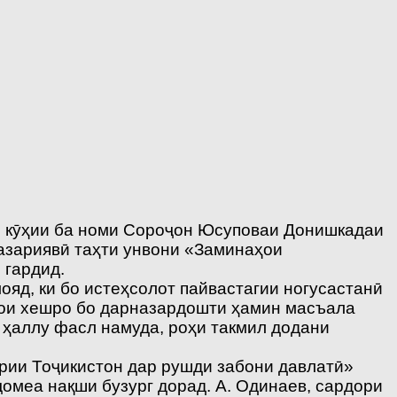
и кӯҳии ба номи Сороҷон Юсуповаи Донишкадаи
азариявӣ таҳти унвони «Заминаҳои
 гардид.
ояд, ки бо истеҳсолот пайвастагии ногусастанӣ
ҳои хешро бо дарназардошти ҳамин масъала
 ҳаллу фасл намуда, роҳи такмил додани
рии Тоҷикистон дар рушди забони давлатӣ»
омеа нақши бузург дорад. А. Одинаев, сардори