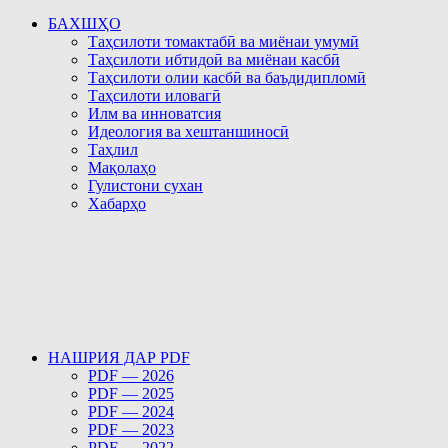
БАХШҲО
Таҳсилоти томактабӣ ва миёнаи умумӣ
Таҳсилоти ибтидоӣ ва миёнаи касбӣ
Таҳсилоти олии касбӣ ва баъдидипломӣ
Таҳсилоти иловагӣ
Илм ва инноватсия
Идеология ва хештаншиносӣ
Таҳлил
Мақолаҳо
Гулистони сухан
Хабарҳо
НАШРИЯ ДАР PDF
PDF — 2026
PDF — 2025
PDF — 2024
PDF — 2023
PDF — 2022