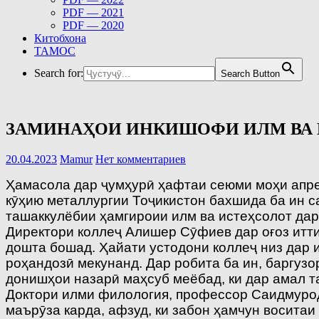
PDF — 2021
PDF — 2020
Китобхона
ТАМОС
Search for:
Search Button
ЗАМИНАҲОИ ИНКИШОФИ ИЛМ ВА
20.04.2023
Mamur
Нет комментариев
Ҳамасола дар ҷумҳурӣ ҳафтаи сеюми моҳи апре
кӯҳию металлургии Тоҷикистон бахшида ба ин 
ташаккулёбии ҳамгироии илм ва истеҳсолот да
Директори коллеҷ Алишер Сӯфиев дар оғоз иттил
дошта бошад. Ҳайати устодони коллеҷ низ дар
роҳандозӣ мекунанд. Дар робита ба ин, баргуз
донишҳои назарӣ маҳсуб меёбад, ки дар амал та
Доктори илми филология, профессор Саидмурод
маърӯза карда, афзуд, ки забон ҳамчун восита