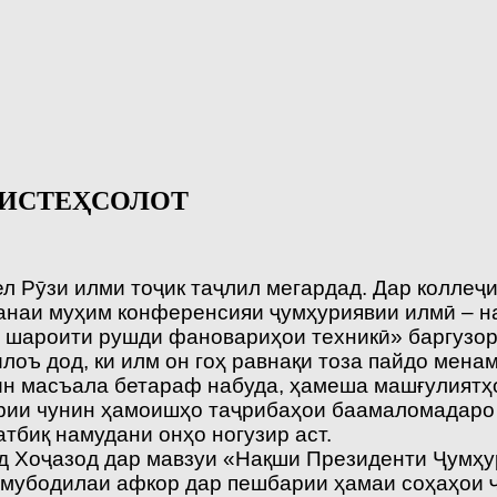
 ИСТЕҲСОЛОТ
л Рӯзи илми тоҷик таҷлил мегардад. Дар коллеҷ
санаи муҳим конференсияи ҷумҳуриявии илмӣ – н
р шароити рушди фановариҳои техникӣ» баргузор
оъ дод, ки илм он гоҳ равнақи тоза пайдо менам
 ин масъала бетараф набуда, ҳамеша машғулият
ории чунин ҳамоишҳо таҷрибаҳои баамаломадаро
тбиқ намудани онҳо ногузир аст.
 Хоҷазод дар мавзуи «Нақши Президенти Ҷумҳу
и мубодилаи афкор дар пешбарии ҳамаи соҳаҳои ҷ