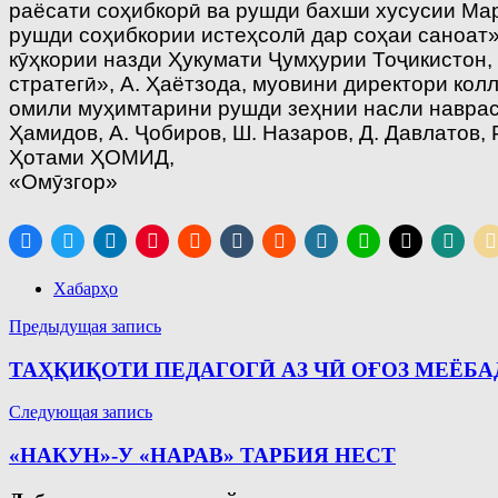
раёсати соҳибкорӣ ва рушди бахши хусусии Мар
рушди соҳибкории истеҳсолӣ дар соҳаи саноат»
кӯҳкории назди Ҳукумати Ҷумҳурии Тоҷикистон
стратегӣ», А. Ҳаётзода, муовини директори кол
омили муҳимтарини рушди зеҳнии насли наврас»
Ҳамидов, А. Ҷобиров, Ш. Назаров, Д. Давлатов,
Ҳотами ҲОМИД,
«Омӯзгор»
Хабарҳо
Навигация
Предыдущая запись
по
ТАҲҚИҚОТИ ПЕДАГОГӢ АЗ ЧӢ ОҒОЗ МЕЁБА
записям
Следующая запись
«НАКУН»-У «НАРАВ» ТАРБИЯ НЕСТ