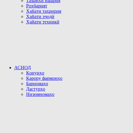
Таърихи нашрия
Роҳбарият
Ҳайати таҳририя
Ҳайати эҷодӣ
Ҳайати техникӣ
АСНОД
Қонунҳо
Қарору фармонҳо
Барномаҳо
Дастурҳо
Низомномаҳо