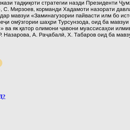
кази тадқиқоти стратегии назди Президенти Ҷу
, С. Мирзоев, корманди Хадамоти назорати давл
, дар мавзуи «Заминагузории пайвасти илм бо и
леҷи омӯзгории шаҳри Турсунзода, оид ба мавзуи
 ва як қатор олимони ҷавони муассисаҳои илмиву
 Р. Назарова, А. Раҷабалӣ, Х. Табаров оид ба ма
Д?