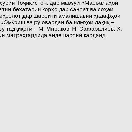
мҳурии Тоҷикистон, дар мавзуи «Масъалаҳои
атии бехатарии корҳо дар саноат ва соҳаи
стеҳсолот дар шароити амалишавии ҳадафҳои
 «Омӯзиш ва рӯ овардан ба илмҳои дақиқ –
 тадқиқотӣ – М. Мираков, Н. Сафаралиев, Х.
взуи матраҳгардида андешаронӣ карданд.