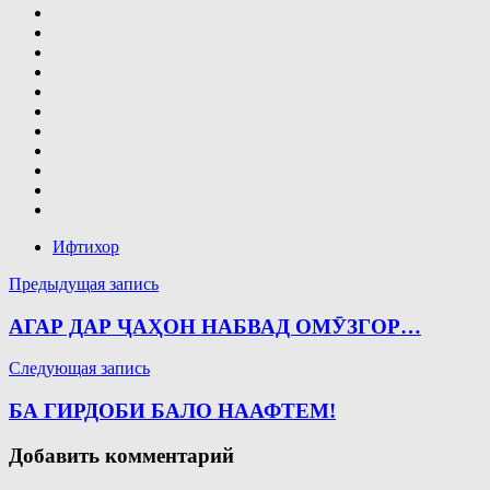
Ифтихор
Навигация
Предыдущая запись
по
АГАР ДАР ҶАҲОН НАБВАД ОМӮЗГОР…
записям
Следующая запись
БА ГИРДОБИ БАЛО НААФТЕМ!
Добавить комментарий