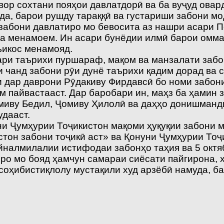
увор сохтани пояҳои давлатдорӣ ва ба вуҷуд ова
рда, барои рушду тараққӣ ва густариши забони 
и забони давлатиро мо бевосита аз нашри асари
да менамоем. Ин асари бунёдии илмӣ барои омма
нъикос менамояд.
гари таърихи пуршараф, мақом ва манзалати заб
и чанд забони рӯи дунё таърихи қадим дорад ва
ки дар даврони Рӯдакиву Фирдавсӣ бо номи забон
м пайвастааст. Дар баробари ин, маҳз ба ҳамин 
миву Бедил, Ҷомиву Ҳилолӣ ва даҳҳо донишманд
дааст.
 Ҷумҳурии Тоҷикистон мақоми ҳуқуқии забони м
тон забони тоҷикӣ аст» ва Қонуни Ҷумҳурии То
йналмилалии истифодаи забонҳо таҳия ва 5 октя
иро мо бояд ҳамчун самараи сиёсати пайгирона,
оҳибистиқлолу мустақили худ арзёбӣ намуда, ба 