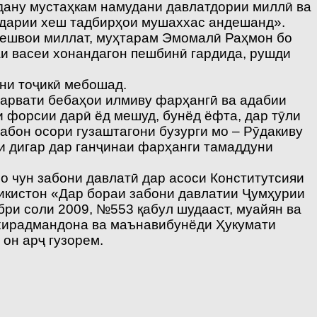
рдану мустаҳкам намудани давлатдории миллӣ ва
модарии хеш тадбирҳои мушаххас андешанд».
 Пешвои миллат, муҳтарам Эмомалӣ Раҳмон бо
и васеи хонандагон пешбинӣ гардида, рушди
они тоҷикӣ мебошад.
 сарвати бебаҳои илмиву фарҳангӣ ва адабии
и форсии дарӣ ёд мешуд, бунёд ёфта, дар тӯли
забон осори гузаштагони бузурги мо – Рӯдакиву
и дигар дар ганҷинаи фарҳанги тамаддуни
о чун забони давлатӣ дар асоси Конститутсияи
ҷикистон «Дар бораи забони давлатии Ҷумҳурии
бри соли 2009, №553 қабул шудааст, муайян ва
 хирадмандона ва маънавибунёди Ҳукумати
он арҷ гузорем.