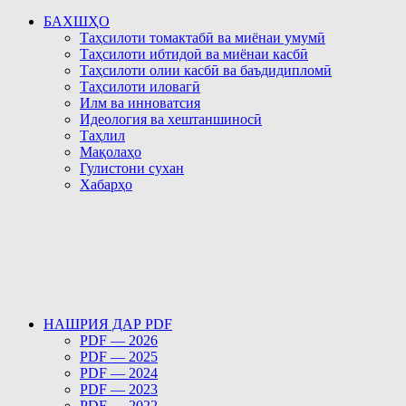
БАХШҲО
Таҳсилоти томактабӣ ва миёнаи умумӣ
Таҳсилоти ибтидоӣ ва миёнаи касбӣ
Таҳсилоти олии касбӣ ва баъдидипломӣ
Таҳсилоти иловагӣ
Илм ва инноватсия
Идеология ва хештаншиносӣ
Таҳлил
Мақолаҳо
Гулистони сухан
Хабарҳо
НАШРИЯ ДАР PDF
PDF — 2026
PDF — 2025
PDF — 2024
PDF — 2023
PDF — 2022