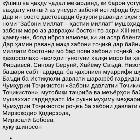
кӯшиш ва ҷаҳду ҷадал мекарданд, ки барои уст
ваҳдату ягонагӣ аз унсури забонӣ истифода бу
Дар ин росто дастоварди бузурги раванди эҳё
номи “Забони миллат – ҳастии миллат” мушоҳи
забони моро аз давраҳои бостон то асри XIII и
ҳамчунин, бояд иброз намоем, ки ин асар баён
Дар ҳамин раванд маҳз забони тоҷикӣ дар байн
миллати бостонии мо бар пояи забони тоҷикӣ, 
ҳазорсолаҳо наслҳои гуногуни халқи моро ба ҳа
Фирдавсӣ, Синову Берунӣ, Хайёму Саъдӣ, Низо
башарӣ сабт гардида, ба ҷаҳониён муаррифӣ шу
Баъди ба Истиқлоли давлатӣ шарафёб гардидани
Ҷумҳурии Тоҷикистон «Забони давлатии Тоҷикис
Тоҷикистон», мутобиқи таҷриба ва меъёрҳои ба
мушаххас гардидааст. Ин рукни муҳиму меҳвар
Ҷумҳурии Тоҷикистон роҷеъ ба забони давлати с
Мирзоқодир Қодирзода,
Мирзоалӣ Бобоев,
ҳуқуқшиносон