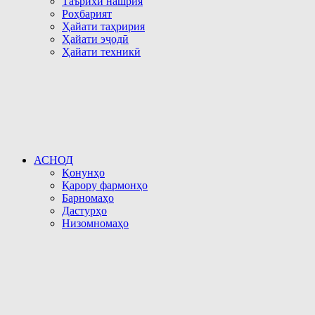
Таърихи нашрия
Роҳбарият
Ҳайати таҳририя
Ҳайати эҷодӣ
Ҳайати техникӣ
АСНОД
Қонунҳо
Қарору фармонҳо
Барномаҳо
Дастурҳо
Низомномаҳо