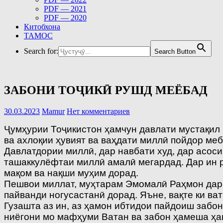
PDF — 2021
PDF — 2020
Китобхона
ТАМОС
Search for:
Search Button
ЗАБОНИ ТОҶИКӢ РУШД МЕЁБАД
30.03.2023
Mamur
Нет комментариев
Ҷумҳурии Тоҷикистон ҳамчун давлати мустақил в
ва ахлоқии ҳувият ва ваҳдати миллӣ пойдор ме
Давлатдории миллӣ, дар навбати худ, дар асоси
ташаккулёфтаи миллӣ амалӣ мегардад. Дар ин 
мақом ва нақши муҳим дорад.
Пешвои миллат, муҳтарам Эмомалӣ Раҳмон дар р
пайванди ногусастанӣ дорад. Яъне, вақте ки ва
Гузашта аз ин, аз ҳамон ибтидои пайдоиш забон
ниёгони мо мафҳуми Ватан ва забон ҳамеша ҳа