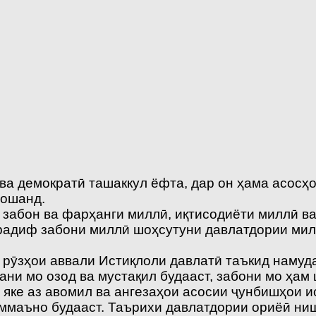
а демократӣ ташаккул ёфта, дар он ҳама асосҳо
бошанд.
 забон ва фарҳанги миллӣ, иқтисодиёти миллӣ ва
радиф забони миллӣ шоҳсутуни давлатдории милл
ӯзҳои аввали Истиқлоли давлатӣ таъкид намуда
тани мо озод ва мустақил будааст, забони мо ҳам
 яке аз авомил ва ангезаҳои асосии ҷунбишҳои и
ммаъно будааст. Таърихи давлатдории ориёӣ ни