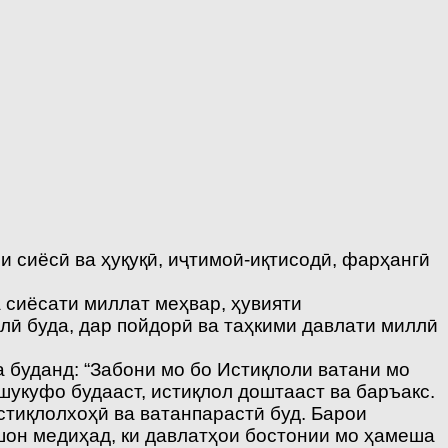
и сиёсӣ ва ҳуқуқӣ, иҷтимоӣ-иқтисодӣ, фарҳангӣ
 сиёсати миллат меҳвар, ҳувияти
ӣ буда, дар пойдорӣ ва таҳкими давлати миллӣ
 буданд: “Забони мо бо Истиқлоли ватани мо
 шукуфо будааст, истиқлол доштааст ва баръакс.
стиқлолхоҳӣ ва ватанпарастӣ буд. Барои
шон медиҳад, ки давлатҳои бостонии мо ҳамеша