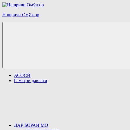
Перейти
к
Нашрияи Омӯзгор
содержимому
АСОСӢ
Рамзҳои давлатӣ
ДАР БОРАИ МО