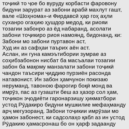
тоҷикӣ то ҷое бо вуруду корбасти фаровону
бидуни зарурат аз забони арабӣ махлут гашт,
вале «Шоҳнома»-и Фирдавсӣ ҳар гоҳ аҳли
суханро огаҳию ҳушдор медод, ки риояи
тозагии забонро аз ёд набаранд, асолати
забони тоҷикиро риоя намоянд, бидонанд, ки:
Забони мо забони пуртавон аст,
Худ ин аз сафҳаи таърих аён аст.
Аслан, ин гуна камэътибории зумрае аз
соҳибзабонон нисбат ба масъалаи тозагии
забон ба мақому манзалати забони тоҷикӣ
чандон таъсири ҷиддию пурзиён расонда
натавонист. Ин забон ҳамчунон покизаю
неруманд, тавоною фарогир боқӣ монд ва
имрӯз, пас аз гузашти беш аз ҳазор сол ҳам,
тоҷикон эҷодиёти гаронарзишу ҳикматбори
устод Рӯдакиро бидуни мушкилие мефаҳманду
арҷ мегузоранд. Забони тоҷикии имрӯзаи мо
ҳамон забонест, ки садсолаҳо қабл аз ин устод
Рӯдакию ҳамасронаш бо он ҳарф задаанду