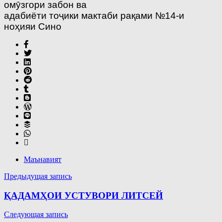
омӯзгори забон ва
адабиёти тоҷики мактаби рақами №14-и
ноҳияи Сино
Маънавият
Навигация
Предыдущая запись
по
ҚАДАМҲОИ УСТУВОРИ ЛИТСЕЙ
записям
Следующая запись