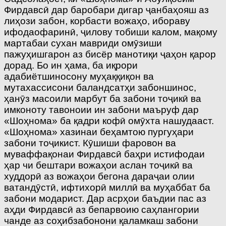
Фирдавсӣ дар баробари дигар ҷанбаҳояш аз
лиҳози забон, корбасти вожаҳо, ибораву
ифодаофаринӣ, ҷилову тобиши калом, мақому
мартабаи сухан мавриди омӯзиши
пажуҳишгарон аз бисёр манотиқи ҷаҳон қарор
дорад. Бо ин ҳама, ба иқрори
адабиётшиносону муҳаққиқон ва
мутахассисони баландсатҳи забоншинос,
ҳанӯз масоили марбут ба забони тоҷикӣ ва
имконоту тавоноии ин забони маъруф дар
«Шоҳнома» ба қадри кофӣ омӯхта нашудааст.
«Шоҳнома» хазинаи беҳамтою пургуҳари
забони тоҷикист. Кӯшиши фаровон ва
муваффақонаи Фирдавсӣ баҳри истифодаи
ҳар чи бештари вожаҳои аслан тоҷикӣ ва
худдорӣ аз вожаҳои бегона дараҷаи олии
ватандӯстӣ, ифтихорӣ миллӣ ва муҳаббат ба
забони модарист. Дар асрҳои баъдии пас аз
аҳди Фирдавсӣ аз бепарвоию саҳлангории
чанде аз соҳибзабонони қаламкаш забони