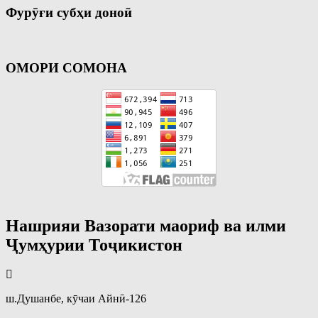
Фурӯғи субҳи доноӣ
ОМОРИ СОМОНА
Нашрияи Вазорати маориф ва илми
Ҷумҳурии Тоҷикистон
ш.Душанбе, кӯчаи Айнӣ-126