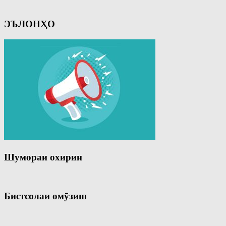
ЭЪЛОНҲО
Шумораи охирин
Бистсолаи омӯзиш