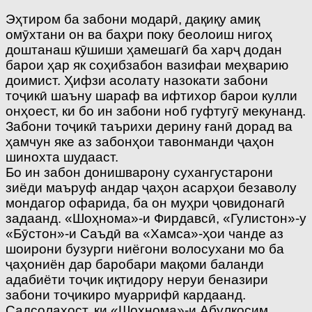
Эҳтиром ба забони модарӣ, дақиқу амиқ
омӯхтани он ва баҳри поку беолоиш нигоҳ
доштанаш кӯшиши ҳамешагӣ ба харҷ додан
барои ҳар як соҳибзабон вазифаи меҳварию
доимист. Ҳифзи асолату назокати забони
тоҷикӣ шаъну шараф ва ифтихор барои кулли
онҳоест, ки бо ин забони ноб гуфтугӯ мекунанд.
Забони тоҷикӣ таърихи дерину ғанӣ дорад ва
ҳамчун яке аз забонҳои тавонманди ҷаҳон
шинохта шудааст.
Бо ин забон донишварону сухангустарони
зиёди маъруф андар ҷаҳон асарҳои безаволу
мондагор офарида, ба он муҳри ҷовидонагӣ
задаанд. «Шоҳнома»-и Фирдавсӣ, «Гулистон»-у
«Бӯстон»-и Саъдӣ ва «Хамса»-ҳои чанде аз
шоирони бузурги ниёгони волосухани мо ба
ҷаҳониён дар баробари мақоми баланди
адабиёти тоҷик иқтидору неруи беназири
забони тоҷикиро муаррифӣ кардаанд.
Садсолаҳост, ки «Шоҳнома»-и Абулқосим