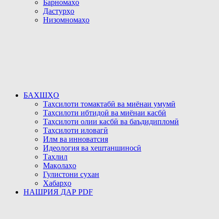
Барномаҳо
Дастурҳо
Низомномаҳо
БАХШҲО
Таҳсилоти томактабӣ ва миёнаи умумӣ
Таҳсилоти ибтидоӣ ва миёнаи касбӣ
Таҳсилоти олии касбӣ ва баъдидипломӣ
Таҳсилоти иловагӣ
Илм ва инноватсия
Идеология ва хештаншиносӣ
Таҳлил
Мақолаҳо
Гулистони сухан
Хабарҳо
НАШРИЯ ДАР PDF