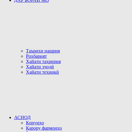
ДАР БОРАИ МО
Таърихи нашрия
Роҳбарият
Ҳайати таҳририя
Ҳайати эҷодӣ
Ҳайати техникӣ
АСНОД
Қонунҳо
Қарору фармонҳо