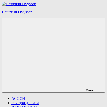
Перейти
к
Нашрияи Омӯзгор
содержимому
Меню
АСОСӢ
Рамзҳои давлатӣ