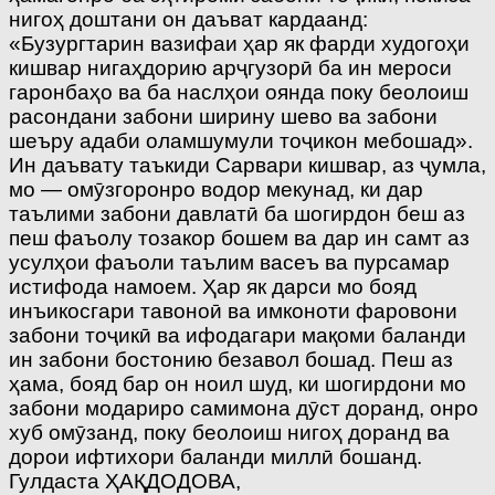
нигоҳ доштани он даъват кардаанд:
«Бузургтарин вазифаи ҳар як фарди худогоҳи
кишвар нигаҳдорию арҷгузорӣ ба ин мероси
гаронбаҳо ва ба наслҳои оянда поку беолоиш
расондани забони ширину шево ва забони
шеъру адаби оламшумули тоҷикон мебошад».
Ин даъвату таъкиди Сарвари кишвар, аз ҷумла,
мо — омӯзгоронро водор мекунад, ки дар
таълими забони давлатӣ ба шогирдон беш аз
пеш фаъолу тозакор бошем ва дар ин самт аз
усулҳои фаъоли таълим васеъ ва пурсамар
истифода намоем. Ҳар як дарси мо бояд
инъикосгари тавоноӣ ва имконоти фаровони
забони тоҷикӣ ва ифодагари мақоми баланди
ин забони бостонию безавол бошад. Пеш аз
ҳама, бояд бар он ноил шуд, ки шогирдони мо
забони модариро самимона дӯст доранд, онро
хуб омӯзанд, поку беолоиш нигоҳ доранд ва
дорои ифтихори баланди миллӣ бошанд.
Гулдаста ҲАҚДОДОВА,