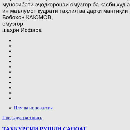
муносибати эҷодкоронаи омӯзгор ба касби худ 
ин маълумот қудрати таҳлил ва дарки мантиқии
Бобохон ҚАЮМОВ,
омӯзгор,
шаҳри Исфара
Илм ва инноватсия
Навигация
Предыдущая запись
по
ТАҲКУРСИИ РУШДИ САНОАТ