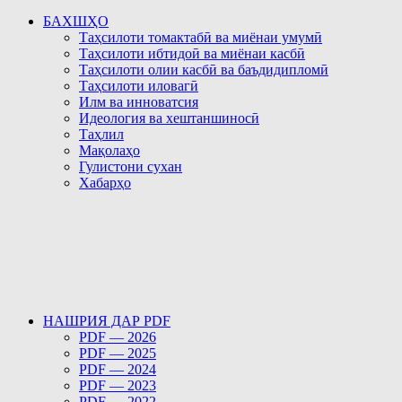
БАХШҲО
Таҳсилоти томактабӣ ва миёнаи умумӣ
Таҳсилоти ибтидоӣ ва миёнаи касбӣ
Таҳсилоти олии касбӣ ва баъдидипломӣ
Таҳсилоти иловагӣ
Илм ва инноватсия
Идеология ва хештаншиносӣ
Таҳлил
Мақолаҳо
Гулистони сухан
Хабарҳо
НАШРИЯ ДАР PDF
PDF — 2026
PDF — 2025
PDF — 2024
PDF — 2023
PDF — 2022