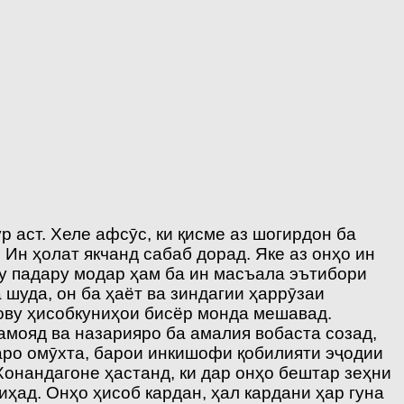
 аст. Хеле афсӯс, ки қисме аз шогирдон ба
Ин ҳолат якчанд сабаб дорад. Яке аз онҳо ин
ту падару модар ҳам ба ин масъала эътибори
шуда, он ба ҳаёт ва зиндагии ҳаррӯзаи
ову ҳисобкуниҳои бисёр монда мешавад.
мояд ва назарияро ба амалия вобаста созад,
даро омӯхта, барои инкишофи қобилияти эҷодии
онандагоне ҳастанд, ки дар онҳо бештар зеҳни
иҳад. Онҳо ҳисоб кардан, ҳал кардани ҳар гуна