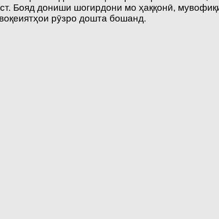
аст. Бояд дониши шогирдони мо ҳаққонӣ, мувофиқ
 воқеиятҳои рӯзро дошта бошанд.