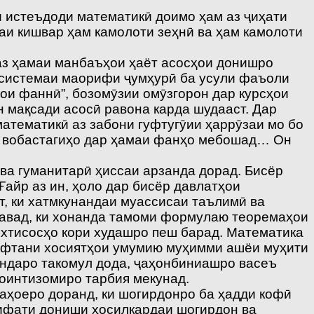
и истеъдоди математикӣ доимо ҳам аз ҷиҳати
даи кишвар ҳам камолоти зеҳнӣ ва ҳам камолоти
 аз ҳамаи манбаъҳои ҳаёт асосҳои донишро
и системаи маорифи ҷумҳурӣ ба усули фаъоли
ои фаннӣ”, бозомӯзии омӯзгорон дар курсҳои
н мақсади асосӣ равона карда шудааст. Дар
математикӣ аз забони гуфтугӯии ҳаррӯзаи мо бо
 ва вобастагиҳо дар ҳамаи фанҳо мебошад… Он
ва гуманитарӣ ҳиссаи арзанда дорад. Бисёр
Ғайр аз ин, ҳоло дар бисёр давлатҳои
, ки хатмкунандаи муассисаи таълимӣ ва
шавад, ки хонанда тамоми формулаю теоремаҳои
ихтисосҳо кори худашро пеш барад. Математика
рифтани хосиятҳои умумию муҳимми ашёи муҳити
андаро такомул дода, ҷаҳонбиниашро васеъ
боинтизомиро тарбия мекунад.
аҳоеро доранд, ки шогирдонро ба ҳадди кофӣ
сифати дониши ҳосилкардаи шогирдон ва