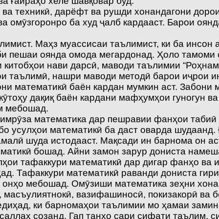
ва ғайраҳо хеле шавқовар буд.
ва техникӣ, дарёфт ва рушди хонандагони доро
ва омӯзгоронро ба худ ҷалб кардааст. Барои оян
имист. Маҳз муассисаи таълимист, ки ба инсон
хоби пешаи оянда омода мегардонад. Ҳоло тамом
и китобҳои нави дарсӣ, маводи таълимии “Роҳнам
ои таълимӣ, нашри маводи методӣ барои иҷрои и
они математикӣ баён кардан мумкин аст. Забони 
и кӯтоҳу дақиқ баён кардани мафҳумҳои гуногун
м мебошад.
имрӯза математика дар пешравии фанҳои табиӣ 
о усулҳои математикӣ ба даст оварда шудаанд. 
алӣ шуда истодааст. Мақсади ин барнома он аст
ематикӣ бошад. Айни замон зарур дониста наме
улҳои тафаккури математикӣ дар дигар фанҳо ва 
ад. Тафаккури математикӣ раванди дониста ги
и онҳо мебошад. Омӯзиши математика зеҳни хон
, масъулиятнокӣ, вазифашиносӣ, покизакорӣ ва 
диҳад, ки барномаҳои таълимии мо ҳамаи замин
саллаҳ созанд. Гап танҳо сари сифати таълим, 