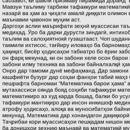
сабзавот, ки шакли призмаву пирамида доранд” 
Мавзуи таълиму тарбияи тафаккури математикӣ 
назарӣ ва ҳам аз ҷиҳати амалӣ диққати олимон 
маънавии ҷавонон муҳим аст.
Даргоҳи аслии маърифати зеҳнӣ муассисаи таъл
медиҳад. Ӯро ба дарки дурусти зиндагӣ, инти
таълим ва салоҳиятнокӣ гузаштааст. Чоп шудан
такмили ихтисос, тағйиру иловаҳо ба барномаҳ
ҳақиқат, бисёр ҳодисаҳои табиатро бо ёрии заб
он фарқ мекунад, ки он забони хеле осон баро
забони илму техника ва забони байналхалқӣ ҳа
Онро дар тамоми дунё мефаҳманд. Дар замони 
кашфиёти бузург дар соҳаи фанҳои табиӣ маҳз б
пешрафта барномаи “Математика барои ҳама” ам
мутахассиси оянда бояд соҳиби тафаккури мат
математикиро аз худ карда бошад, балки бо ус
тафаккури мантиқиро дар инсон инкишоф медиҳ
атрофу ҳодисаҳо, алоқа ва муносибатҳои байн
мекунад. Математика дар хонандагон дақиқкорӣ
Таҷрибаи кори муассисаҳои пешқадам нишон ме
ба донишҳои зеҳнию маънавӣ ва математикӣ му