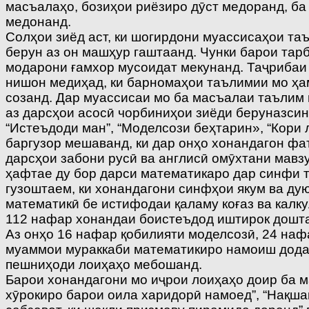
масъалаҳо, бозиҳои риёзиро дӯст медоранд, б
медонанд.
Солҳои зиёд аст, ки шогирдони муассисаҳои т
берун аз он машҳур гаштаанд. Чунки барои тар
модарони ғамхор мусоидат мекунанд. Таҷрибаи
нишон медиҳад, ки барномаҳои таълимии мо ҳа
созанд. Дар муассисаи мо ба масъалаи таълим 
аз дарсҳои асосӣ чорбиниҳои зиёди беруназси
“Истеъдоди ман”, “Моделсози беҳтарин», “Кори
баргузор мешаванд, ки дар онҳо хонандагон ф
дарсҳои забони русӣ ва англисӣ омӯхтани мавз
ҳафтае ду бор дарси математикаро дар синфи 
гузоштаем, ки хонандагони синфҳои якум ва дую
математикӣ бе истифодаи қаламу коғаз ва калк
112 нафар хонандаи боистеъдод иштирок доштанд
Аз онҳо 16 нафар қобилияти моделсозӣ, 24 наф
муаммои мураккаби математикиро намоиш доданд
пешниҳоди лоиҳаҳо мебошанд.
Барои хонандагони мо иҷрои лоиҳаҳо доир ба ма
хӯрокиро барои оила харидорӣ намоед”, “Нақша