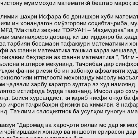
а чистону муаммоҳои математикӣ бештар мароқ 
аълимии шаҳри Исфара бо донишҳои хуби математ
бияи ин хонандагон омӯзгорони соҳибтаҷриба, м
 МҒД “Мактаби зеҳнии ТОРУАН – Маҳмудова” ва
маи заминаҳоеро доранд, ки шогирдонро ба ҳад
ва тарбияи босамари тафаккури математикии хон
нфӣ аз фанни математика ташкил карда мешавад.
 лоиҳавии беҳтарин аз фанни математика “, “Ил
аъолона иштирок мекунанд. Таҷрибаи дар синфҳо
уъҳои фанни риёзӣ бо ин забонҳо афзалияти худ
технологияи иттилоотӣ мехонанду мисолу масъал
м ҷадвали зарбу каратро зудтар аз худ намоянд.
улятор истифода бурда тавонанд. Имсол дар озму
. Боиси хурсандист, ки қариб нисфи онҳо ба фа
ар иҷрои таҷрибаҳои физикӣ ва химиявӣ, 8 нафа
. Таълими салоҳиятнок ба усулҳои гуногун амал
взуи “Даромад ва хароҷоти оилаи мо дар як моҳ”
и ҷойгиршавии хонаҳо ва иншооти ёрирасон дар ҳ