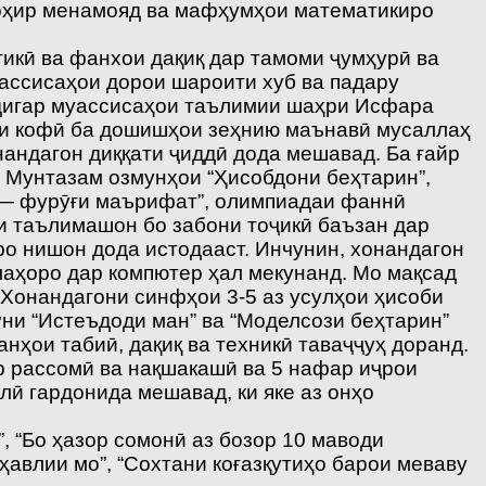
зоҳир менамояд ва мафҳумҳои математикиро
икӣ ва фанхои дақиқ дар тамоми ҷумҳурӣ ва
уассисаҳои дорои шароити хуб ва падару
 дигар муассисаҳои таълимии шаҳри Исфара
ди кофӣ ба дошишҳои зеҳнию маънавӣ мусаллаҳ
андагон диққати ҷиддӣ дода мешавад. Ба ғайр
 Мунтазам озмунҳои “Ҳисобдони беҳтарин”,
м — фурӯғи маърифат”, олимпиадаи фаннӣ
и таълимашон бо забони тоҷикӣ баъзан дар
ро нишон дода истодааст. Инчунин, хонандагон
аҳоро дар компютер ҳал мекунанд. Мо мақсад
 Хонандагони синфҳои 3-5 аз усулҳои ҳисоби
ни “Истеъдоди ман” ва “Моделсози беҳтарин”
нҳои табиӣ, дақиқ ва техникӣ таваҷҷуҳ доранд.
р рассомӣ ва нақшакашӣ ва 5 нафар иҷрои
ӣ гардонида мешавад, ки яке аз онҳо
, “Бо ҳазор сомонӣ аз бозор 10 маводи
авлии мо”, “Сохтани коғазқутиҳо барои меваву