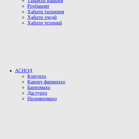
Таърихи нашрия
Роҳбарият
Ҳайати таҳририя
Ҳайати эҷодӣ
Ҳайати техникӣ
АСНОД
Қонунҳо
Қарору фармонҳо
Барномаҳо
Дастурҳо
Низомномаҳо