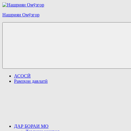
Перейти
к
Нашрияи Омӯзгор
содержимому
АСОСӢ
Рамзҳои давлатӣ
ДАР БОРАИ МО