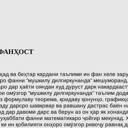
 ФАНҲОСТ
ад ва беҳтар кардани таълими ин фан хеле зарур
ро фанни “мушкилу дилгиркунанда“ мешуморанд. 
аро дар ҳаёти ояндаи худ дуруст дарк накардаас
и омӯзгор “мушкилу дилгиркунанда“ таълим дода 
з формулаву теорема, қоидаву қонунҳо, графикҳ
ду дарсро шавқовар ва равшану дастрас баён на
од дар давоми дарс ва берун аз он ҳар як хонан
уҳаббати фанни математикаро ҷойгир мекунад. Х
 ки ин қобилияти онҳоро омӯзгор ривоҷу равнақ д