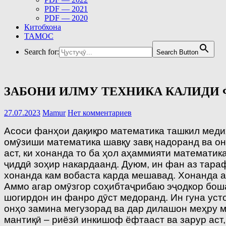
PDF — 2021
PDF — 2020
Китобхона
ТАМОС
Search for:
Search Button
ЗАБОНИ ИЛМУ ТЕХНИКА КАЛИДИ
27.07.2023
Mamur
Нет комментариев
Асоси фанҳои дақиқро математика ташкил медиҳ
омӯзиши математика шавқу завқ надоранд ва он
аст, ки хонанда то ба ҳол аҳаммияти математик
ҷиддӣ зоҳир накардаанд. Дуюм, ин фан аз тараф
хонанда кам вобаста карда мешавад. Хонанда а
Аммо агар омӯзгор соҳибтаҷрибаю эҷодкор боша
шогирдон ин фанро дӯст медоранд. Ин гуна уст
онҳо замина мегузорад ва дар дилашон меҳру м
мантиқӣ – риёзӣ инкишоф ёфтааст ва зарур аст,