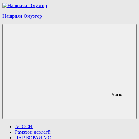
Перейти
к
содержимому
Нашрияи Омӯзгор
Меню
АСОСӢ
Рамзҳои давлатӣ
ДАР БОРАИ МО