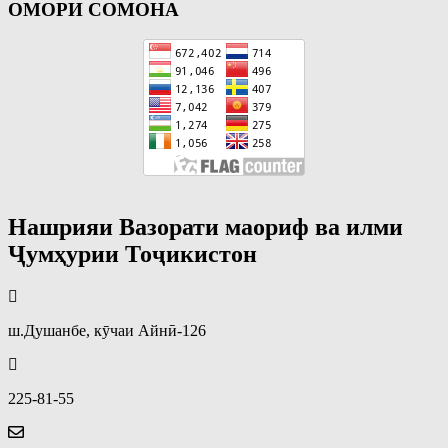
ОМОРИ СОМОНА
Нашрияи Вазорати маориф ва илми
Ҷумҳурии Тоҷикистон
ш.Душанбе, кӯчаи Айнӣ-126
225-81-55