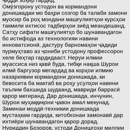
ҷиддӣ зоҳир гардид.
Омӯзгорону устодон ва кормандони
донишкадаи мо баҳри созгор ба талаби замони
муосир ба роҳ мондани машғулиятҳои курсҳои
такмили ихтисос тадбирҳои зиёд меандешанд.
Сатҳу сифати машғулиятҳо бо шунавандагон
бо истифода аз технологияи навини
инноватсионӣ, дастуру барномаҳои ҷадиди
пурмуҳтаво аз ҷониби устодону профессорон
хеле беҳтар гардидааст. Неруи илмии
муассиса низ қавӣ буда, тибқи нақша Шурои
илмӣ баргузор мегардад ва корҳои илмию
назариявии кормандони донишкада, ки
бевосита ба мактаб ва роҳу усулҳои навини
таълим бахшида шудаанд, мавриди баррасӣ
қарор мегиранд. Дар донишкада, инчунин,
Шурои муҳаққиқони ҷавон амал мекунад.
Заминаи моддӣ-техникии донишкада
мустаҳкам гардида, китобхонаи замонавӣ дар
ихтиёри шунавандагон қарор дорад.
Нуриддин Бозоров, устоди Донишгоҳи миллии