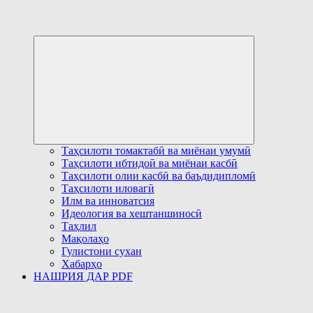
Развернуть
дочернее
меню
Таҳсилоти томактабӣ ва миёнаи умумӣ
Таҳсилоти ибтидоӣ ва миёнаи касбӣ
Таҳсилоти олии касбӣ ва баъдидипломӣ
Таҳсилоти иловагӣ
Илм ва инноватсия
Идеология ва хештаншиносӣ
Таҳлил
Мақолаҳо
Гулистони сухан
Хабарҳо
НАШРИЯ ДАР PDF