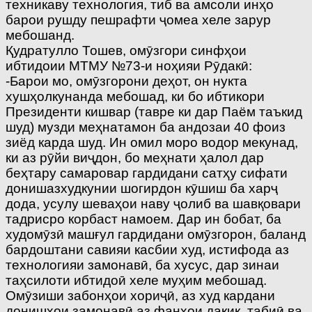
техникаву технология, тиб ва амсоли инҳо
барои рушду пешрафти ҷомеа хеле зарур
мебошанд.
Қудратулло Тошев, омӯзгори синфҳои
ибтидоии МТМУ №73-и ноҳияи Рӯдакӣ:
-Барои мо, омӯзгорони деҳот, он нукта
хушҳолкунанда мебошад, ки бо ибтикори
Президенти кишвар (тавре ки дар Паём таъкид
шуд) музди меҳнатамон ба андозаи 40 фоиз
зиёд карда шуд. Ин омил моро водор мекунад,
ки аз рӯйи виҷдон, бо меҳнати ҳалол дар
беҳтару самаровар гардидани сатҳу сифати
донишазхудкунии шогирдон кӯшиш ба харҷ
дода, усулу шеваҳои наву ҷолиб ва шавқовари
тадрисро корбаст намоем. Дар ин бобат, ба
худомӯзӣ машғул гардидани омӯзгорон, баланд
бардоштани савияи касбии худ, истифода аз
технологияи замонавӣ, ба хусус, дар зинаи
таҳсилоти ибтидоӣ хеле муҳим мебошад.
Омӯзиши забонҳои хориҷӣ, аз худ кардани
донишҳои замонавӣ аз фанҳои дақиқ, табиӣ ва