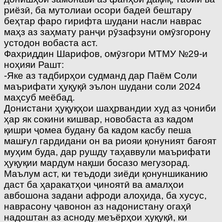
риёзӣ, ба мутолиаи осори бадеӣ бештару
беҳтар фаро гирифта шудани насли наврас
маҳз аз заҳмату ранҷи рӯзафзуни омӯзгорону
устодон вобаста аст.
Фахриддин Шарифов, омӯзгори МТМУ №29-и
ноҳияи Рашт:
-Яке аз тадбирҳои судманд дар Паём Соли
маърифати ҳуқуқӣ эълон шудани соли 2024
маҳсуб меёбад.
Донистани ҳуқуқҳои шаҳрвандии худ аз ҷониби
ҳар як сокини кишвар, новобаста аз кадом
қишри ҷомеа будану ба кадом касбу пеша
машғул гардидани он ва риояи қонуният бағоят
муҳим буда, дар рушду таҳаввули маърифати
ҳуқуқии мардум нақши босазо мегузорад.
Маълум аст, ки теъдоди зиёди қонуншиканию
даст ба ҳаракатҳои ҷиноятӣ ва амалҳои
авбошона задани афроди алоҳида, ба хусус,
наврасону ҷавонон аз надонистану огаҳӣ
надоштан аз асноду меъёрҳои ҳуқуқӣ, ки