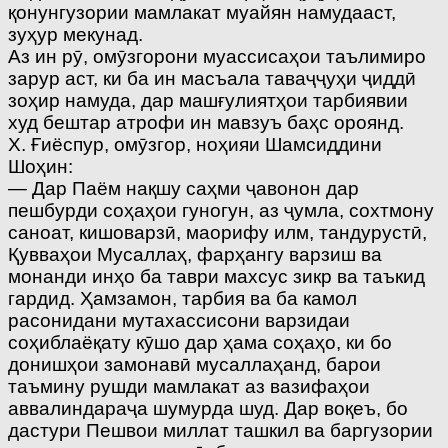
қонунгузории мамлакат муайян намудааст,
зуҳур мекунад.
Аз ин рӯ, омӯзгорони муассисаҳои таълимиро
зарур аст, ки ба ин масъала таваҷҷуҳи ҷиддӣ
зоҳир намуда, дар машғулиятҳои тарбиявии
худ бештар атрофи ин мавзуъ баҳс ороянд.
Х. Ғиёспур, омӯзгор, ноҳияи Шамсиддини
Шоҳин:
— Дар Паём нақшу саҳми ҷавонон дар
пешбурди соҳаҳои гуногун, аз ҷумла, сохтмону
саноат, кишоварзӣ, маорифу илм, тандурустӣ,
Қувваҳои Мусаллаҳ, фарҳангу варзиш ва
монанди инҳо ба таври махсус зикр ва таъкид
гардид. Ҳамзамон, тарбия ва ба камол
расонидани мутахассисони варзидаи
соҳиблаёқату кӯшо дар ҳама соҳаҳо, ки бо
донишҳои замонавӣ мусаллаҳанд, барои
таъмину рушди мамлакат аз вазифаҳои
аввалиндараҷа шумурда шуд. Дар воқеъ, бо
дастури Пешвои миллат ташкил ва баргузории