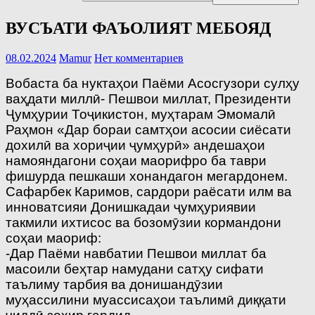
ВУСЪАТИ ФАЪОЛИЯТ МЕБОЯД
08.02.2024
Mamur
Нет комментариев
Вобаста ба нуктаҳои Паёми Асосгузори сулҳу
ваҳдати миллӣ- Пешвои миллат, Президенти
Ҷумҳурии Тоҷикистон, муҳтарам Эмомалӣ
Раҳмон «Дар бораи самтҳои acосии сиёсати
дохилӣ ва хориҷии ҷумҳурӣ» андешаҳои
намояндагони соҳаи маорифро ба таври
фишурда пешкаши хонандагон мегардонем.
Сафарбек Каримов, сардори раёсати илм ва
инноватсияи Донишкадаи ҷумҳуриявии
такмили ихтисос ва бозомӯзии кормандони
соҳаи маориф:
-Дар Паёми навбатии Пешвои миллат ба
масоили беҳтар намудани сатҳу сифати
таълиму тарбия ва донишандӯзии
муҳассилини муассисаҳои таълимӣ диққати