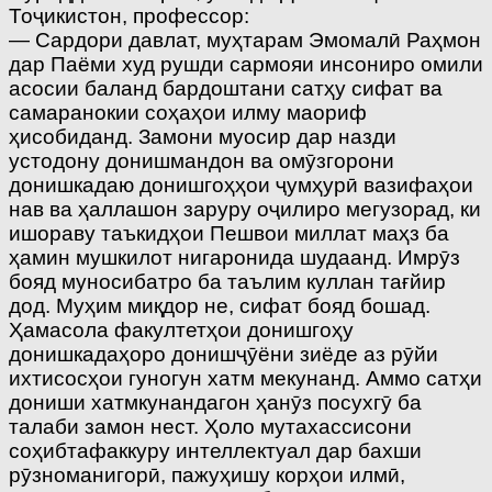
Тоҷикистон, профессор:
— Сардори давлат, муҳтарам Эмомалӣ Раҳмон
дар Паёми худ рушди сармояи инсониро омили
асосии баланд бардоштани сатҳу сифат ва
самаранокии соҳаҳои илму маориф
ҳисобиданд. Замони муосир дар назди
устодону донишмандон ва омӯзгорони
донишкадаю донишгоҳҳои ҷумҳурӣ вазифаҳои
нав ва ҳаллашон заруру оҷилиро мегузорад, ки
ишораву таъкидҳои Пешвои миллат маҳз ба
ҳамин мушкилот нигаронида шудаанд. Имрӯз
бояд муносибатро ба таълим куллан тағйир
дод. Муҳим миқдор не, сифат бояд бошад.
Ҳамасола факултетҳои донишгоҳу
донишкадаҳоро донишҷӯёни зиёде аз рӯйи
ихтисосҳои гуногун хатм мекунанд. Аммо сатҳи
дониши хатмкунандагон ҳанӯз посухгӯ ба
талаби замон нест. Ҳоло мутахассисони
соҳибтафаккуру интеллектуал дар бахши
рӯзноманигорӣ, пажуҳишу корҳои илмӣ,