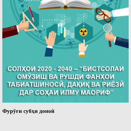
Фурӯғи субҳи доноӣ