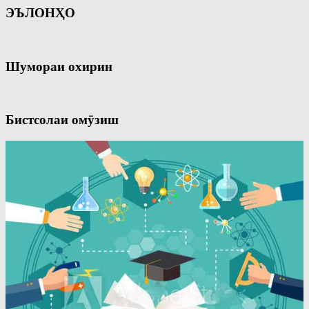
ЭЪЛОНҲО
Шумораи охирин
Бистсолаи омӯзиш