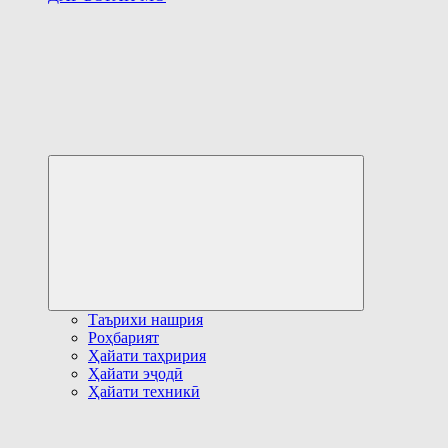
Развернуть
дочернее
меню
Таърихи нашрия
Роҳбарият
Ҳайати таҳририя
Ҳайати эҷодӣ
Ҳайати техникӣ