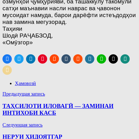
озмунҳои ҷумҳуриявӣ, ба ташаккулу такомули
сатҳи маънавии насли наврас ва ҷавонон
мусоидат намуда, барои дарёфти истеъдодҳои
нав замина мегузорад.
Таҳияи
Шодӣ РАҶАБЗОД,
«Омӯзгор»
Ҳамовозӣ
Навигация
Предыдущая запись
по
ТАҲСИЛОТИ ИЛОВАГӢ — ЗАМИНАИ
записям
ИНТИХОБИ КАСБ
Следующая запись
НЕРУИ ҲИДОЯТГАР