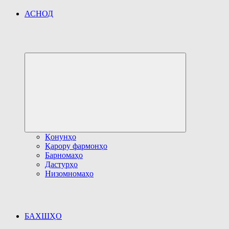
АСНОД
Развернуть
дочернее
меню
Қонунҳо
Қарору фармонҳо
Барномаҳо
Дастурҳо
Низомномаҳо
БАХШҲО