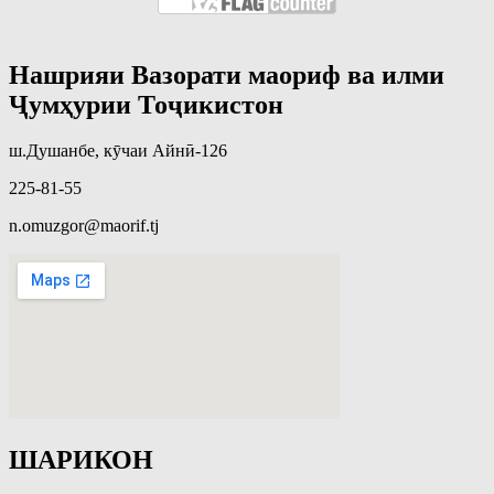
Нашрияи Вазорати маориф ва илми
Ҷумҳурии Тоҷикистон
ш.Душанбе, кӯчаи Айнӣ-126
225-81-55
n.omuzgor@maorif.tj
ШАРИКОН