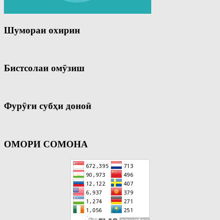
Шумораи охирин
Бистсолаи омӯзиш
Фурӯғи субҳи доноӣ
ОМОРИ СОМОНА