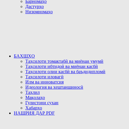
Барномаҳо
Дастурҳо
Низомномаҳо
БАХШҲО
Таҳсилоти томактабӣ ва миёнаи умумӣ
Таҳсилоти ибтидоӣ ва миёнаи касбӣ
Таҳсилоти олии касбӣ ва баъдидипломӣ
Таҳсилоти иловагӣ
Илм ва инноватсия
Идеология ва хештаншиносӣ
Таҳлил
Мақолаҳо
Гулистони сухан
Хабарҳо
НАШРИЯ ДАР PDF