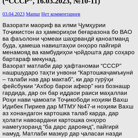
(“СССР”, 16.03.2023, №10-11)
03.04.2023
Mamur
Нет комментариев
Вазорати маориф ва илми Ҷумҳурии
Тоҷикистон аз ҳамкориҳои беғаразона бо ВАО
ва фаъолони ҷомеаи шаҳрвандӣ қаноатманд
буда, ҳамеша навиштаҳои онҳоро пайгирӣ
менамояд ва камбудиҳои ҷойдошта дар соҳаро
бартараф мекунад.
Вазорат матлаби дар ҳафтаномаи “СССР”
нашршударо таҳти унвони “Картошкаҷамъкунӣ
– талаби нав дар мактаб”, ки дар гурӯҳи
фейсбукии “Ахбор барои афкор” низ бознашр
гардида, дар он бар иддаои раиси маҳаллаи
Роҳи нави ҷамоати Тоҷикободи ноҳияи Вахш
Идибек Пириев дар МТМУ №47-и ноҳияи Вахш
аз хонандагон картошка талаб карда, дар
ҳолати навоардани картошка онҳоро
намегузоранд “ба дарс дароянд”, пайгирӣ
намуд. Матлаби мазкур дар ҷаласаи назди