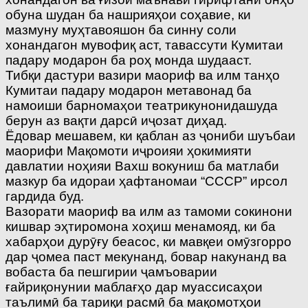
обуна шудан ба нашрияҳои соҳавие, ки
мазмуну муҳтавояшон ба синну соли
хонандагон мувофиқ аст, тавассути Кумитаи
падару модарон ба роҳ монда шудааст.
Тибқи дастури вазири маориф ва илм танҳо
Кумитаи падару модарон метавонад ба
намоиши барномаҳои театрикунонидашуда
берун аз вақти дарсӣ иҷозат диҳад.
Ёдовар мешавем, ки қаблан аз ҷониби шуъбаи
маорифи Мақомоти иҷроияи ҳокимияти
давлатии ноҳияи Вахш вокуниш ба матлаби
мазкур ба идораи ҳафтаномаи “СССР” ирсол
гардида буд.
Вазорати маориф ва илм аз тамоми сокинони
кишвар эҳтиромона хоҳиш менамояд, ки ба
хабарҳои дурӯғу беасос, ки мавқеи омӯзгорро
дар ҷомеа паст мекунанд, бовар накунанд ва
вобаста ба пешгирии ҷамъоварии
ғайриқонунии маблағҳо дар муассисаҳои
таълимӣ ба тариқи расмӣ ба мақомотҳои