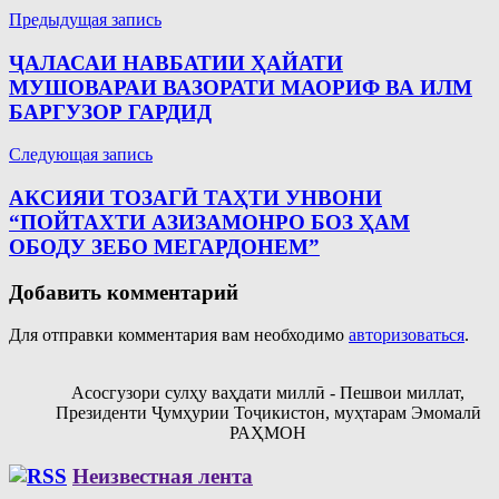
Навигация
Предыдущая запись
по
ҶАЛАСАИ НАВБАТИИ ҲАЙАТИ
записям
МУШОВАРАИ ВАЗОРАТИ МАОРИФ ВА ИЛМ
БАРГУЗОР ГАРДИД
Следующая запись
АКСИЯИ ТОЗАГӢ ТАҲТИ УНВОНИ
“ПОЙТАХТИ АЗИЗАМОНРО БОЗ ҲАМ
ОБОДУ ЗЕБО МЕГАРДОНЕМ”
Добавить комментарий
Для отправки комментария вам необходимо
авторизоваться
.
Асосгузори сулҳу ваҳдати миллӣ - Пешвои миллат,
Президенти Ҷумҳурии Тоҷикистон, муҳтарам Эмомалӣ
РАҲМОН
Неизвестная лента