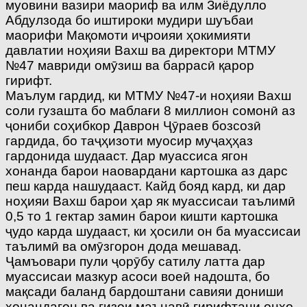
муовини вазири маориф ва илм Зиёдулло
Абдулзода бо иштироки мудири шуъбаи
маорифи Мақомоти иҷроияи ҳокимияти
давлатии ноҳияи Вахш ва директори МТМУ
№47 мавриди омӯзиш ва баррасӣ қарор
гирифт.
Маълум гардид, ки МТМУ №47-и ноҳияи Вахш
соли гузашта бо маблағи 8 миллион сомонӣ аз
ҷониби соҳибкор Даврон Ҷӯраев бозсозӣ
гардида, бо таҷҳизоти муосир муҷаҳҳаз
гардонида шудааст. Дар муассиса ягон
хонанда барои наовардани картошка аз дарс
пеш карда нашудааст. Кайд бояд кард, ки дар
ноҳияи Вахш барои ҳар як муассисаи таълимӣ
0,5 то 1 гектар замин барои кишти картошка
ҷудо карда шудааст, ки ҳосили он ба муассисаи
таълимӣ ва омӯзгорон дода мешавад.
Ҷамъовари пули ҷорӯбу сатилу латта дар
муассисаи мазкур асоси воеӣ надошта, бо
мақсади баланд бардоштани савияи дониши
хонандагон ва ғизои маънавӣ гирифтани онҳо