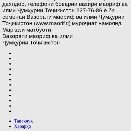
дахлдор, телефони боварии вазири маориф ва
илми Ҷумҳурии Тоҷикистон 227-76-86 ё ба
сомонаи Вазорати маориф ва илми Ҷумҳурии
Тоҷикистон (www.maorif.tj) муроҷиат намоянд.
Маркази матбуоти
Вазорати маориф ва илми
Ҷумҳурии Тоҷикистон
Таваҷҷуҳ
Хабарҳо