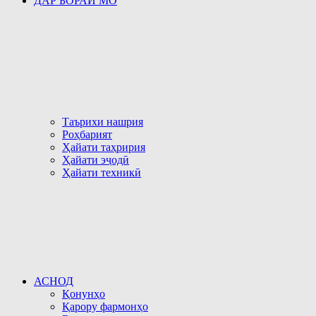
ДАР БОРАИ МО
Таърихи нашрия
Роҳбарият
Ҳайати таҳририя
Ҳайати эҷодӣ
Ҳайати техникӣ
АСНОД
Қонунҳо
Қарору фармонҳо