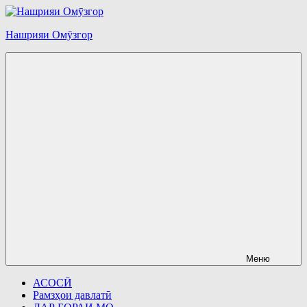
Перейти
к
Нашрияи Омӯзгор
содержимому
Меню
АСОСӢ
Рамзҳои давлатӣ