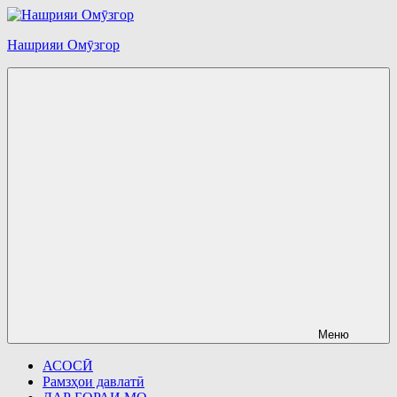
Перейти
к
Нашрияи Омӯзгор
содержимому
Меню
АСОСӢ
Рамзҳои давлатӣ