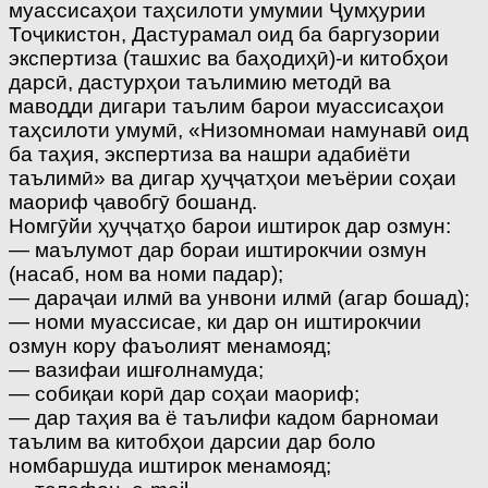
муассисаҳои таҳсилоти умумии Ҷумҳурии
Тоҷикистон, Дастурамал оид ба баргузории
экспертиза (ташхис ва баҳодиҳӣ)-и китобҳои
дарсӣ, дастурҳои таълимию методӣ ва
маводди дигари таълим барои муассисаҳои
таҳсилоти умумӣ, «Низомномаи намунавӣ оид
ба таҳия, экспертиза ва нашри адабиёти
таълимӣ» ва дигар ҳуҷҷатҳои меъёрии соҳаи
маориф ҷавобгӯ бошанд.
Номгӯйи ҳуҷҷатҳо барои иштирок дар озмун:
— маълумот дар бораи иштирокчии озмун
(насаб, ном ва номи падар);
— дараҷаи илмӣ ва унвони илмӣ (агар бошад);
— номи муассисае, ки дар он иштирокчии
озмун кору фаъолият менамояд;
— вазифаи ишғолнамуда;
— собиқаи корӣ дар соҳаи маориф;
— дар таҳия ва ё таълифи кадом барномаи
таълим ва китобҳои дарсии дар боло
номбаршуда иштирок менамояд;