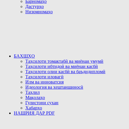
Барномаҳо
Дастурҳо
Низомномаҳо
БАХШҲО
Таҳсилоти томактабӣ ва миёнаи умумӣ
Таҳсилоти ибтидоӣ ва миёнаи касбӣ
Таҳсилоти олии касбӣ ва баъдидипломӣ
Таҳсилоти иловагӣ
Илм ва инноватсия
Идеология ва хештаншиносӣ
Таҳлил
Мақолаҳо
Гулистони сухан
Хабарҳо
НАШРИЯ ДАР PDF