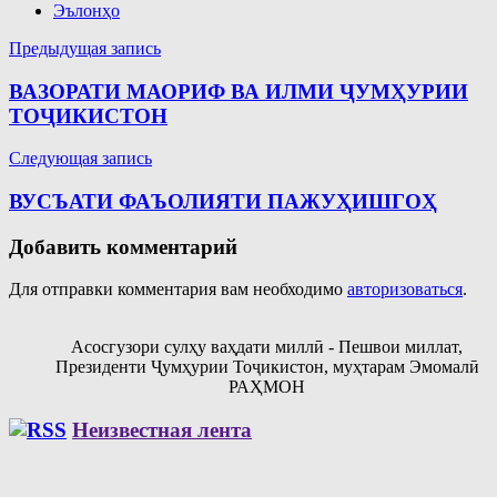
Эълонҳо
Навигация
Предыдущая запись
по
ВАЗОРАТИ МАОРИФ ВА ИЛМИ ҶУМҲУРИИ
записям
ТОҶИКИСТОН
Следующая запись
ВУСЪАТИ ФАЪОЛИЯТИ ПАЖУҲИШГОҲ
Добавить комментарий
Для отправки комментария вам необходимо
авторизоваться
.
Асосгузори сулҳу ваҳдати миллӣ - Пешвои миллат,
Президенти Ҷумҳурии Тоҷикистон, муҳтарам Эмомалӣ
РАҲМОН
Неизвестная лента