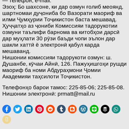
— телефон, e-mail.
Эзоҳ: Бо шахсоне, ки дар озмун ғолиб меоянд,
шартномаи дуҷониба бо Вазорати маориф ва
илми Ҷумҳурии Тоҷикистон баста мешавад.
Ҳуҷҷатҳо аз ҷониби Комиссияи тадорукотии
озмуни таълифи барнома ва китобҳои дарсӣ
дар муҳлати 30 рӯзи баъди чопи эълон дар
шакли хаттӣ ё электронӣ қабул карда
мешаванд.
Нишонии комиссияи тадорукоти озмун: ш.
Душанбе, кӯчаи Айнӣ, 126. Пажуҳишгоҳи рушди
маориф ба номи Абдураҳмони Ҷомии
Академияи таҳсилоти Тоҷикистон.
Телефонҳо барои тамос: 225-85-06; 225-85-08.
Нишонии электронӣ: prmatt@mail.ru