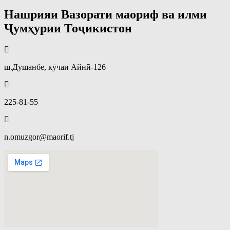
Нашрияи Вазорати маориф ва илми
Ҷумҳурии Тоҷикистон
ш.Душанбе, кӯчаи Айнӣ-126
225-81-55
n.omuzgor@maorif.tj