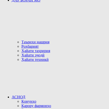
ДАР БОРАИ МО
Таърихи нашрия
Роҳбарият
Ҳайати таҳририя
Ҳайати эҷодӣ
Ҳайати техникӣ
АСНОД
Қонунҳо
Қарору фармонҳо