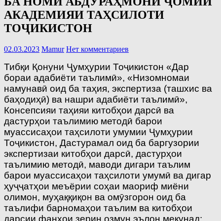
БА НОМИ АБДУРАҲМОНИ ҶОМИИ
AКАДЕМИЯИ ТАҲСИЛОТИ
TОҶИКИСТОН
02.03.2023
Mamur
Нет комментариев
Тибқи Қонуни Ҷумҳурии Тоҷикистон «Дар
бораи адабиёти таълимӣ», «Низомномаи
намунавӣ оид ба таҳия, экспертиза (ташхис ва
баҳодиҳӣ) ва нашри адабиёти таълимӣ»,
Консепсияи таҳияи китобҳои дарсӣ ва
дастурҳои таълимию методӣ барои
муассисаҳои таҳсилоти умумии Ҷумҳурии
Тоҷикистон, Дастурамал оид ба баргузории
экспертизаи китобҳои дарсӣ, дастурҳои
таълимию методӣ, маводи дигари таълим
барои муассисаҳои таҳсилоти умумӣ ва дигар
ҳуҷҷатҳои меъёрии соҳаи маориф миёни
олимон, муҳаққиқон ва омӯзгорон оид ба
таълифи барномаҳои таълим ва китобҳои
дарсии фанҳои зерин озмун эълон мекунад: