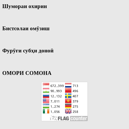
Шумораи охирин
Бистсолаи омӯзиш
Фурӯғи субҳи доноӣ
ОМОРИ СОМОНА