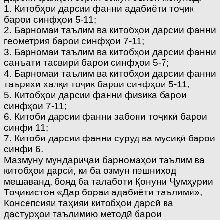
1. Китобҳои дарсии фанни адабиёти тоҷик
барои синфҳои 5-11;
2. Барномаи таълим ва китобҳои дарсии фанни
геометрия барои синфҳои 7-11;
3. Барномаи таълим ва китобҳои дарсии фанни
санъати тасвирӣ барои синфҳои 5-7;
4. Барномаи таълим ва китобҳои дарсии фанни
таърихи халқи тоҷик барои синфҳои 5-11;
5. Китобҳои дарсии фанни физика барои
синфҳои 7-11;
6. Китоби дарсии фанни забони тоҷикӣ барои
синфи 11;
7. Китоби дарсии фанни суруд ва мусиқӣ барои
синфи 6.
Мазмуну мундариҷаи барномаҳои таълим ва
китобҳои дарсӣ, ки ба озмун пешниҳод
мешаванд, бояд ба талаботи Қонуни Ҷумҳурии
Тоҷикистон «Дар бораи адабиёти таълимӣ»,
Консепсияи таҳияи китобҳои дарсӣ ва
дастурҳои таълимию методӣ барои