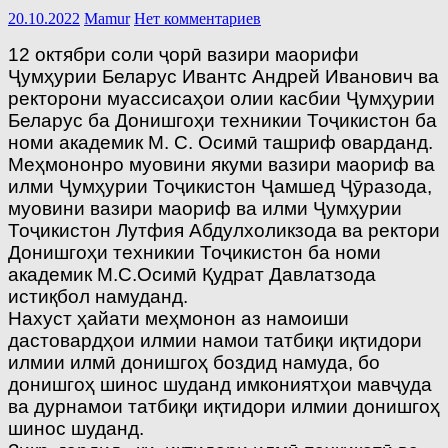
20.10.2022
Mamur
Нет комментариев
12 октябри соли ҷорӣ вазири маорифи
Ҷумҳурии Беларус Ивантс Андрей Иванович ва
ректорони муассисаҳои олии касбии Ҷумҳурии
Беларус ба Донишгоҳи техникии Тоҷикистон ба
номи академик М. С. Осимӣ ташриф оварданд.
Меҳмононро муовини якуми вазири маориф ва
илми Ҷумҳурии Тоҷикистон Ҷамшед Ҷӯразода,
муовини вазири маориф ва илми Ҷумҳурии
Тоҷикистон Лутфия Абдулхоликзода ва ректори
Донишгоҳи техникии Тоҷикистон ба номи
академик М.С.Осимӣ Қудрат Давлатзода
истиқбол намуданд.
Нахуст ҳайати меҳмонон аз намоиши
дастовардҳои илмии намои татбиқи иқтидори
илмии илмӣ донишгоҳ боздид намуда, бо
донишгоҳ шинос шуданд имкониятҳои мавҷуда
ва дурнамои татбиқи иқтидори илмии донишгоҳ
шинос шуданд.