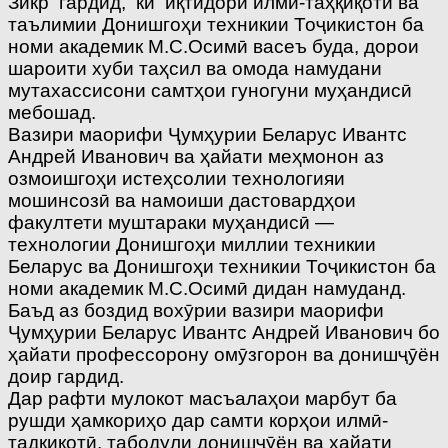
Зикр гардид, ки иқтидори илмӣ-таҳқиқотӣ ва
таълимии Донишгоҳи техникии Тоҷикистон ба
номи академик М.С.Осимӣ васеъ буда, дорои
шароити хуби таҳсил ва омода намудани
мутахассисони самтҳои гуногуни муҳандисӣ
мебошад.
Вазири маорифи Ҷумҳурии Беларус Ивантс
Андрей Иванович ва ҳайати меҳмонон аз
озмоишгоҳи истеҳсолии технологияи
мошинсозӣ ва намоиши дастовардҳои
факултети муштараки муҳандисӣ —
технологии Донишгоҳи миллии техникии
Беларус ва Донишгоҳи техникии Тоҷикистон ба
номи академик М.С.Осимӣ дидан намуданд.
Баъд аз боздид вохӯрии вазири маорифи
Ҷумҳурии Беларус Ивантс Андрей Иванович бо
ҳайати профессорону омӯзгорон ва донишҷӯён
доир гардид.
Дар рафти мулокот масъалаҳои марбут ба
рушди ҳамкориҳо дар самти корҳои илмӣ-
тадқиқотӣ, табодули донишҷӯён ва ҳайати