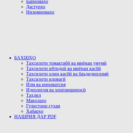
Барномаҳо
Дастурҳо
Низомномаҳо
БАХШҲО
Таҳсилоти томактабӣ ва миёнаи умумӣ
Таҳсилоти ибтидоӣ ва миёнаи касбӣ
Таҳсилоти олии касбӣ ва баъдидипломӣ
Таҳсилоти иловагӣ
Илм ва инноватсия
Идеология ва хештаншиносӣ
Таҳлил
Мақолаҳо
Гулистони сухан
Хабарҳо
НАШРИЯ ДАР PDF