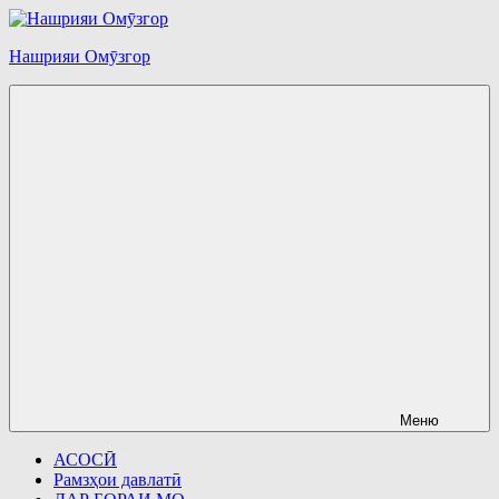
Перейти
к
Нашрияи Омӯзгор
содержимому
Меню
АСОСӢ
Рамзҳои давлатӣ