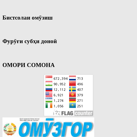
Бистсолаи омӯзиш
Фурӯғи субҳи доноӣ
ОМОРИ СОМОНА