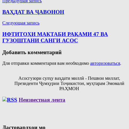
Навигация
Предыдущая запись
по
ВАҲДАТ ВА ҶАВОНОН
записям
Следующая запись
ИФТИТОҲИ МАКТАБИ РАҚАМИ 47 ВА
ГУЗОШТАНИ САНГИ АСОС
Добавить комментарий
Для отправки комментария вам необходимо
авторизоваться
.
Асосгузори сулҳу ваҳдати миллӣ - Пешвои миллат,
Президенти Ҷумҳурии Тоҷикистон, муҳтарам Эмомалӣ
РАҲМОН
Неизвестная лента
Дастовардҳои мо