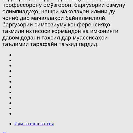
профессорону омӯзгорон, баргузории озмуну
олимпиадаҳо, нашри маколаҳои илмии ду
ҷониб дар маҷаллаҳои байналмилалӣ,
баргузории симпозиуму
конференсияҳо,
такмили ихтисоси кормандон ва имконияти
давом додани таҳсил дар муассисаҳои
таълимии тарафайн таъкид гардид.
Илм ва инноватсия