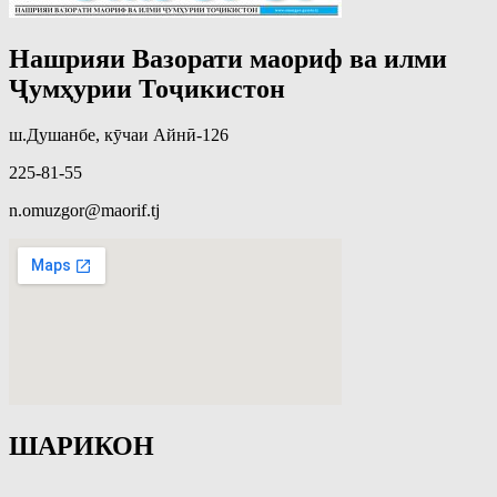
Нашрияи Вазорати маориф ва илми
Ҷумҳурии Тоҷикистон
ш.Душанбе, кӯчаи Айнӣ-126
225-81-55
n.omuzgor@maorif.tj
ШАРИКОН