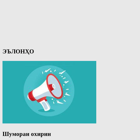
ЭЪЛОНҲО
Шумораи охирин