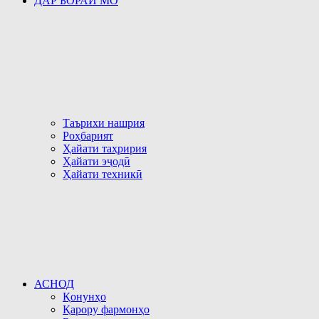
ДАР БОРАИ МО
Таърихи нашрия
Роҳбарият
Ҳайати таҳририя
Ҳайати эҷодӣ
Ҳайати техникӣ
АСНОД
Қонунҳо
Қарору фармонҳо