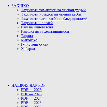
БАХШҲО
Таҳсилоти томактабӣ ва миёнаи умумӣ
Таҳсилоти ибтидоӣ ва миёнаи касбӣ
Таҳсилоти олии касбӣ ва баъдидипломӣ
Таҳсилоти иловагӣ
Илм ва инноватсия
Идеология ва хештаншиносӣ
Таҳлил
Мақолаҳо
Гулистони сухан
Хабарҳо
НАШРИЯ ДАР PDF
PDF — 2026
PDF — 2025
PDF — 2024
PDF — 2023
PDF — 2022