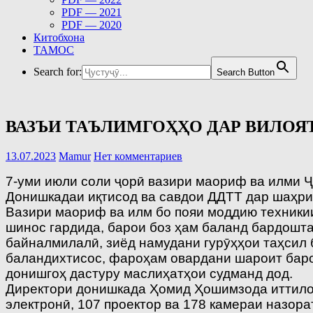
PDF — 2021
PDF — 2020
Китобхона
ТАМОС
Search for:
Search Button
ВАЗЪИ ТАЪЛИМГОҲҲО ДАР ВИЛОЯ
13.07.2023
Mamur
Нет комментариев
7-уми июли соли ҷорӣ вазири маориф ва илми 
Донишкадаи иқтисод ва савдои ДДТТ дар шаҳри
Вазири маориф ва илм бо пояи моддию техники
шинос гардида, барои боз ҳам баланд бардошт
байналмилалӣ, зиёд намудани гурӯҳҳои таҳсил 
баландихтисос, фароҳам овардани шароит баро
донишгоҳ дастуру маслиҳатҳои судманд дод.
Директори донишкада Ҳомид Ҳошимзода иттилоъ д
электронӣ, 107 проектор ва 178 камераи назора