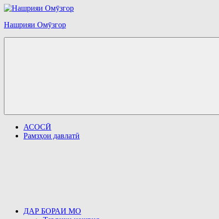
Перейти
к
Нашрияи Омӯзгор
содержимому
АСОСӢ
Рамзҳои давлатӣ
ДАР БОРАИ МО