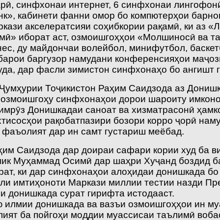
арӣ, синфхонаи интернет, 6 синфхонаи лингофон
нк», кабинети фанни омор бо компютерҳои барно
ркази акселератсияи соҳибкории рақамӣ, ки аз 
мӣ» иборат аст, озмоишгоҳҳои «Молшиносӣ ва т
ес, ду майдончаи волейбол, минифутбол, баскет
барои баргузор намудани конференсияҳои маҷозӣ
уда, дар фасли зимистон синфхонаҳо бо ангишт 
 Ҷумҳурии Тоҷикистон Раҳим Саидзода аз Донишк
а озмоишгоҳу синфхонаҳои дорои шароиту имконо
 имрӯз Донишкадаи саноат ва хизматрасонӣ ҳам
хтисосҳои рақобатпазири бозори корро ҷорӣ наму
 фаъолият дар ин самт густариш меёбад.
ҳим Саидзода дар доираи сафари кории худ ба в
мик Муҳаммад Осимӣ дар шаҳри Хуҷанд боздид б
рат, ки дар синфхонаҳои алоҳидаи донишкада бо
кли имтиҳоноти Маркази миллии тестии назди Пр
и донишкада сурат гирифта истодааст.
 илмии донишкада ва вазъи озмоишгоҳҳои ин муа
лият ба пойгоҳи моддии муассисаи таълимӣ воба