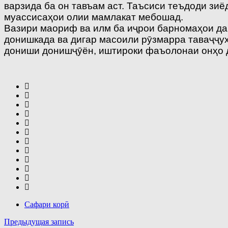
варзида ба он тавъам аст. Таъсиси теъдоди зи
муассисаҳои олии мамлакат мебошад.
Вазири маориф ва илм ба иҷрои барномаҳои дав
донишкада ва дигар масоили рӯзмарра таваҷҷуҳ
дониши донишҷӯён, иштироки фаъолонаи онҳо д
Сафари корӣ
Навигация
Предыдущая запись