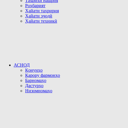
Таърихи нашрия
Роҳбарият
Ҳайати таҳририя
Ҳайати эҷодӣ
Ҳайати техникӣ
АСНОД
Қонунҳо
Қарору фармонҳо
Барномаҳо
Дастурҳо
Низомномаҳо