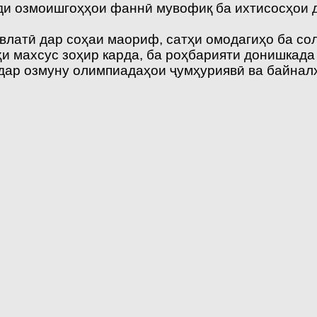
ёди озмоишгоҳҳои фаннӣ мувофиқ ба ихтисосҳои 
латӣ дар соҳаи маориф, сатҳи омодагиҳо ба сол
и махсус зоҳир карда, ба роҳбарияти донишкада
ар озмуну олимпиадаҳои ҷумҳуриявӣ ва байналх