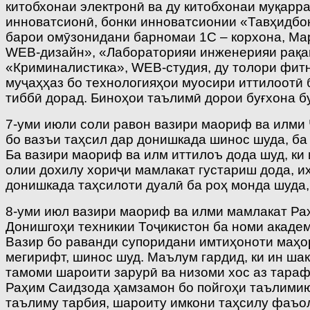
китобхонаи электронӣ ва ду китобхонаи муқарр
инноватсионӣ, бонки инноватсионии «Тавҳидбо
барои омӯзонидани барномаи 1С – корхона, Ма
WEB-дизайн», «Лабораторияи инженерияи рақа
«Криминалистика», WEB-студия, ду толори фитн
муҷаҳҳаз бо технологияҳои муосири иттилоотӣ 
тиббӣ дорад. Биноҳои таълимӣ дорои буғхона б
7-уми июли соли равон вазири маориф ва илми
бо вазъи таҳсил дар донишкада шинос шуда, б
Ба вазири маориф ва илм иттилоъ дода шуд, ки
олии дохилу хориҷи мамлакат густариш дода, и
донишкада таҳсилоти дуалӣ ба роҳ монда шуда,
8-уми июл вазири маориф ва илми мамлакат Ра
Донишгоҳи техникии Тоҷикистон ба номи акаде
Вазир бо раванди супоридани имтиҳоноти маҳо
мегирифт, шинос шуд. Маълум гардид, ки ин ша
тамоми шароити зарурӣ ва низоми хос аз тараф
Раҳим Саидзода ҳамзамон бо пойгоҳи таълимию
таълиму тарбия, шароиту имкони таҳсилу фаъо