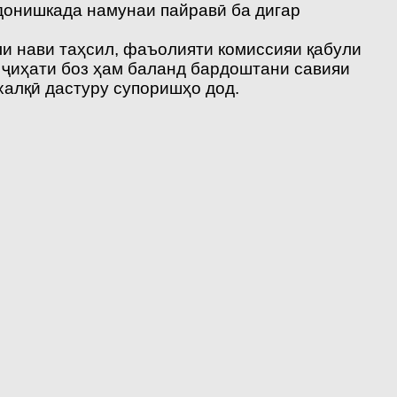
донишкада намунаи пайравӣ ба дигар
и нави таҳсил, фаъолияти комиссияи қабули
 ҷиҳати боз ҳам баланд бардоштани савияи
алқӣ дастуру супоришҳо дод.