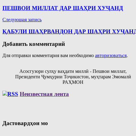
по
ПЕШВОИ МИЛЛАТ ДАР ШАҲРИ ХУҶАНД
записям
Следующая запись
ҚАБУЛИ ШАҲРВАНДОН ДАР ШАҲРИ ХУҶАН
Добавить комментарий
Для отправки комментария вам необходимо
авторизоваться
.
Асосгузори сулҳу ваҳдати миллӣ - Пешвои миллат,
Президенти Ҷумҳурии Тоҷикистон, муҳтарам Эмомалӣ
РАҲМОН
Неизвестная лента
Дастовардҳои мо