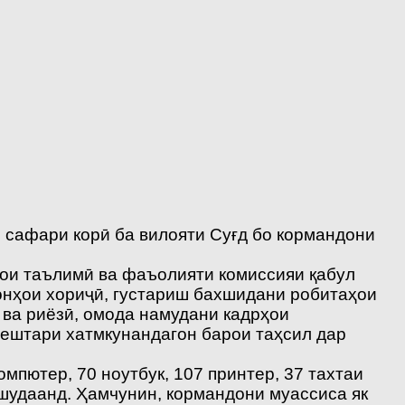
 сафари корӣ ба вилояти Суғд бо кормандони
ои таълимӣ ва фаъолияти комиссияи қабул
онҳои хориҷӣ, густариш бахшидани робитаҳои
 ва риёзӣ, омода намудани кадрҳои
ештари хатмкунандагон барои таҳсил дар
мпютер, 70 ноутбук, 107 принтер, 37 тахтаи
 шудаанд. Ҳамчунин, кормандони муассиса як