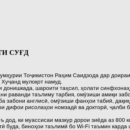
ТИ СУҒД
Ҷумҳурии Тоҷикистон Раҳим Саидзода дар доираи
 Хуҷанд мулоқот намуд.
и донишкада, шароити таҳсил, ҳолати синфхонаҳ
ани раванди таълиму тарбия, омӯзиши амиқи заб
ба забони англисӣ, омӯзиши фанҳои табиӣ, дақиқ
и дифои рисолаҳои номзадӣ ва докторӣ, ҷалби б
од, ки муассисаи мазкур дорои зиёда аз 800 ко
тӣ буда, биноҳои таълимӣ бо Wi-Fi таъмин карда