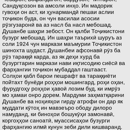
Сандуқсозон ва амсоли инҳо. Ин мадорик
гувоҳи он аст, ки ҳунармандӣ пешаи аслии
тоҷикон буда, он чун василаи асосии
рӯзгузаронӣ ва аз насл ба насл мебошад.
Душанбе шаҳри зебост. Он қалби Тоҷикистони
бузург мебошад. Ин шаҳри таърихӣ шуруъ аз
соли 1924 чун маркази маъмурии Тоҷикистон
шинохта шудаст. Душанбеи афсонавӣ рӯз ба
рӯз тараққӣ карда, аз як деҳи хурд ба
бузургтарин маркази нави иқтисодию сиёсӣ ва
фарҳангии тоҷикон мубаддал гаштааст.
Солҳои қабл барои пешрафт ва тараққиёти
пойтахт бунёди роҳҳои мошингард, роҳи оҳан,
фурудгоҳу роҳҳои ҳавоӣ лозим буд, ки имрӯз
мо ҳамаи онро дорем. Мардуми заҳматқарини
Душанбе ва ноҳияҳои гирду атрофи он дар як
муддати кӯтоҳ ин мавзеъро ободу дилоро
намуданд, ки биноҳои бошукӯҳи замонавӣ,
коргоҳҳои саноатӣ, муассисаҳои бузурги
фарҳангию илмӣ кунун зеби дили кишваранд.