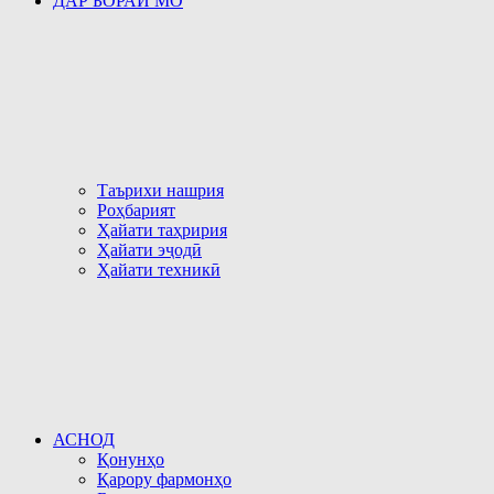
ДАР БОРАИ МО
Таърихи нашрия
Роҳбарият
Ҳайати таҳририя
Ҳайати эҷодӣ
Ҳайати техникӣ
АСНОД
Қонунҳо
Қарору фармонҳо