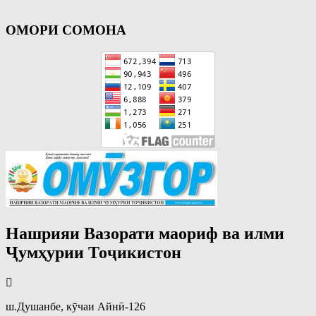
ОМОРИ СОМОНА
Нашрияи Вазорати маориф ва илми
Ҷумҳурии Тоҷикистон
ш.Душанбе, кӯчаи Айнӣ-126