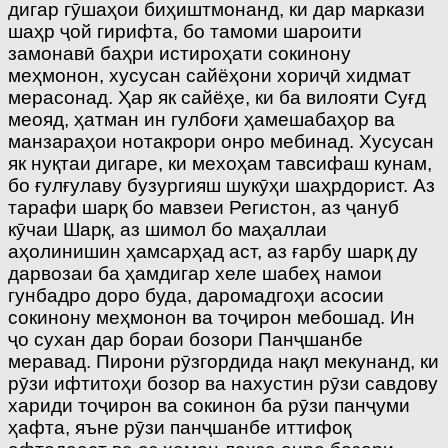
дигар гӯшаҳои биҳиштмонанд, ки дар маркази
шаҳр ҷой гирифта, бо тамоми шароити
замонавӣ баҳри истироҳати сокинону
меҳмонон, хусусан сайёҳони хориҷӣ хидмат
мерасонад. Ҳар як сайёҳе, ки ба вилояти Суғд
меояд, ҳатман ин гулбоғи ҳамешабаҳор ва
манзараҳои нотакрори онро мебинад. Хусусан
як нуқтаи дигаре, ки мехоҳам тавсифаш кунам,
бо ғулғулаву бузургияш шукӯҳи шаҳрдорист. Аз
тарафи шарқ бо мавзеи Регистон, аз ҷануб
кӯчаи Шарқ, аз шимол бо маҳаллаи
аҳолинишин ҳамсарҳад аст, аз ғарбу шарқ ду
дарвозаи ба ҳамдигар хеле шабеҳ намои
гунбадро доро буда, даромадгоҳи асосии
сокинону меҳмонон ва тоҷирон мебошад. Ин
ҷо сухан дар бораи бозори Панҷшанбе
меравад. Пирони рӯзгордида нақл мекунанд, ки
рӯзи ифтитоҳи бозор ва нахустин рӯзи савдову
хариди тоҷирон ва сокинон ба рӯзи панҷуми
ҳафта, яъне рӯзи панҷшанбе иттифоқ