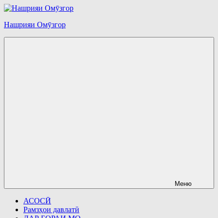
Перейти
к
Нашрияи Омӯзгор
содержимому
Меню
АСОСӢ
Рамзҳои давлатӣ