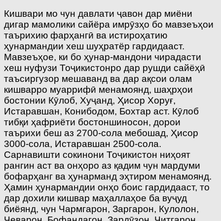
Кишвари мо чун давлати ҷавон дар миёни
дигар мамолики сайёра имрӯзҳо бо мавзеъҳои
таърихию фарҳангӣ ва истироҳатию
ҳунармандии хеш шуҳратёр гардидааст.
Мавзеъҳое, ки бо ҳунар-мандони чирадасти
хеш нуфузи Тоҷикистонро дар рушди сайёҳӣ
таъсиргузор мешаванд ва дар ақсои олам
кишварро муаррифӣ менамоянд, шаҳрҳои
бостонии Кӯлоб, Хуҷанд, Ҳисор Хоруғ,
Истаравшан, Конибодом, Бохтар аст. Кӯлоб
тибқи ҳафриёти бостоншиносон, дорои
таърихи беш аз 2700-сола мебошад, Ҳисор
3000-сола, Истаравшан 2500-сола.
Сарнавишти сокинони Тоҷикистон ниҳоят
рангин аст ва онҳоро аз қадим чун мардуми
бофарҳанг ва ҳунарманд эҳтиром менамоянд.
Ҳамин ҳунармандии онҳо боис гардидааст, то
дар дохили кишвар маҳаллаҳое ба вуҷуд
биёянд, чун Чармгарон, Заргарон, Кулолон,
Чеварон, Бофандагон, Зардӯзон, Читгарон,