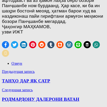
афтодааст ва аз ҳамон лаҳза онро бозори
Панҷшанбе ном бурдаанд. Ҳар касе, ки ба ин
шаҳри бостонӣ меояд, ҳатман барои худ ва
наздиконаш пайи гирифтани армуғон меҳмони
бозори Панҷшанбе мегардад.
Ҷаҳонгир МАҲКАМОВ,
узви ИЖТ
Озмун
Навигация
Предыдущая запись
по
ТАНҲО ДАР ЯК САТР
записям
Следующая запись
РОДМАРДОНУ ДАЛЕРОНИ ВАТАН