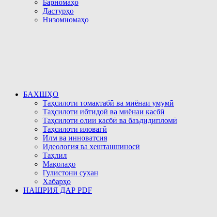
Барномаҳо
Дастурҳо
Низомномаҳо
БАХШҲО
Таҳсилоти томактабӣ ва миёнаи умумӣ
Таҳсилоти ибтидоӣ ва миёнаи касбӣ
Таҳсилоти олии касбӣ ва баъдидипломӣ
Таҳсилоти иловагӣ
Илм ва инноватсия
Идеология ва хештаншиносӣ
Таҳлил
Мақолаҳо
Гулистони сухан
Хабарҳо
НАШРИЯ ДАР PDF