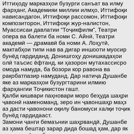
Иттиҳоду марказҳои бузурги санъат ва илму
фарҳанг, Академияи миллии илмҳо, Иттифоқи
нависандагон, Иттифоқи рассомон, Иттифоқи
композиторон, Иттифоқи жур-налистон,
Муассисаи давлатии “Тоҷикфилм”, Театри
опера ва балети ба номи С. Айнӣ, Театри
академӣ — драмавӣ ба номи А. Лоҳутӣ,
мактабҳои типи нав ва дигар иншооти муосир
бунёд гардиданд. Донишгоҳу донишкадаҳои
олӣ таъсис ёфтанд, ки ҳазорон мутахассисро
омода намуда, ба бозори кор равона ва
рақобатпазир намуданд. Дар натиҷа Душанбе
яке аз марказҳои бузургтарини илмию
фарҳангии Тоҷикистон гашт.
Қалби кишвари паҳновари моро беҳуда шаҳри
ҷавонӣ наменоманд, зеро ин ҷавоншаҳр маҳз
аз дасти ҷавонони оқилу баномуси халқи тоҷик
бунёд гардидааст.
Замони ҷанги бемаънии шаҳрвандӣ, Душанбе
аз ҳама бештар зарар дида бошад ҳам, дар як