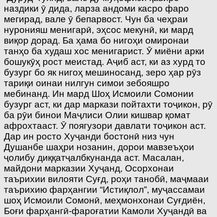
наздики ӯ дида, ларза андоми касро фаро
мегирад, вале ӯ бепарвост. Чун ба чеҳраи
нуронияш менигарӣ, эҳсос мекунӣ, ки мард
виқор дорад. Ба ҳама бо нигоҳи омиронаи
танҳо ба худаш хос менигарист. Ӯ миёни арки
бошукӯҳ рост меистад. Аҷиб аст, ки аз хурд то
бузург бо як нигоҳ мешиносанд, зеро ҳар рӯз
тариқи оинаи нилгун симои зебояшро
мебинанд. Ин мард Шоҳ Исмоили Сомонии
бузург аст, ки дар маркази пойтахти тоҷикон, рӯ
ба рӯи бинои Маҷлиси Олии кишвар қомат
афрохтааст. Ӯ поягузори давлати тоҷикон аст.
Дар ин росто Хуҷанди бостонӣ низ чун
Душанбе шаҳри нозанин, дорои мавзеъҳои
ҷолибу диққатҷалбкунанда аст. Масалан,
майдони марказии Хуҷанд, Осорхонаи
таърихии вилояти Суғд, роҳи танобӣ, маҷмааи
таърихию фарҳангии “Истиқлол”, муҷассамаи
шоҳ Исмоили Сомонӣ, меҳмонхонаи Суғдиён,
Боғи фарҳангӣ-фароғатии Камоли Хуҷандӣ ва