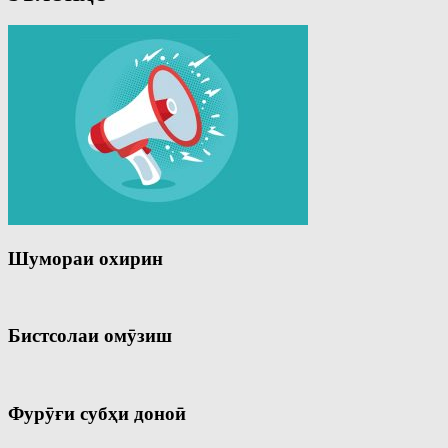
Шумораи охирин
Бистсолаи омӯзиш
Фурӯғи субҳи доноӣ