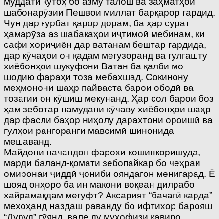
муддати кӯтоҳ бо азму талош ва заҳматҳои
шабонарӯзии Пешвои миллат барқарор гардид.
Чун дар ғурбат қарор дорам, ба ҳар сурат
ҳамарӯза аз шабакаҳои иҷтимоӣ мебинам, ки
сафи хориҷиён дар ватанам бештар гардида,
дар кӯчаҳои он қадам мегузоранд ва гулгашту
хиёбонҳои шукуфони Ватан ба қалби мо
шодию фараҳи тоза мебахшад. Сокинону
меҳмонони шаҳр пайваста барои ободӣ ва
тозагии он кӯшиш мекунанд. Ҳар сол барои боз
ҳам зеботар намудани кӯчаву хиёбонҳои шаҳр
дар фасли баҳор ниҳолу дарахтони ороишӣ ва
гулҳои рангоранги мавсимӣ шинонида
мешаванд.
Майдони начандон фарохи кошинкоришуда,
марди баланд-қомати зебопайкар бо чеҳраи
омиронаи ҷиддӣ ҷониби ояндагон менигарад. Ё
шояд онҳоро ба ин макони воқеан дилрабо
хайрамақдам мегуфт? Аксарият “бачагӣ карда”
мехоҳанд наздаш раванду бо ифтихор барояш
“Дуруд” гӯянд, вале ду муҳофизи қавиро