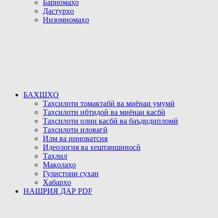
Барномаҳо
Дастурҳо
Низомномаҳо
БАХШҲО
Таҳсилоти томактабӣ ва миёнаи умумӣ
Таҳсилоти ибтидоӣ ва миёнаи касбӣ
Таҳсилоти олии касбӣ ва баъдидипломӣ
Таҳсилоти иловагӣ
Илм ва инноватсия
Идеология ва хештаншиносӣ
Таҳлил
Мақолаҳо
Гулистони сухан
Хабарҳо
НАШРИЯ ДАР PDF