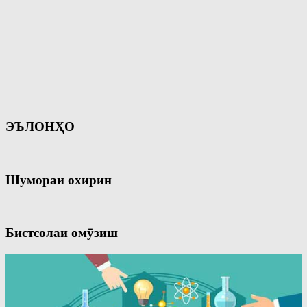
ЭЪЛОНҲО
Шумораи охирин
Бистсолаи омӯзиш