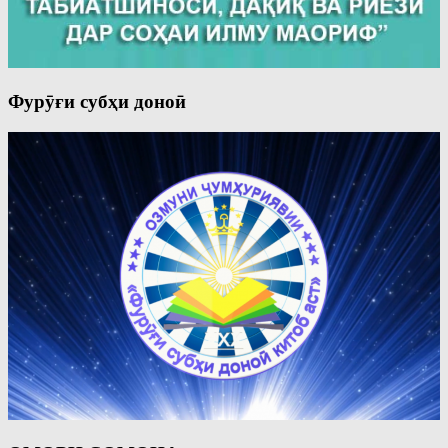
Фурӯғи субҳи доноӣ