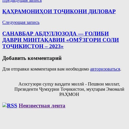
Навигация
Предыдущая запись
по
ҚАҲРАМОНИҲОИ ТОҶИКОНИ ДИЛОВАР
записям
Следующая запись
САНАВБАР АБДУЛЛОЗОДА — ҒОЛИБИ
ДАВРИ МИНТАҚАВИИ «ОМӮЗГОРИ СОЛИ
ТОҶИКИСТОН – 2023»
Добавить комментарий
Для отправки комментария вам необходимо
авторизоваться
.
Асосгузори сулҳу ваҳдати миллӣ - Пешвои миллат,
Президенти Ҷумҳурии Тоҷикистон, муҳтарам Эмомалӣ
РАҲМОН
Неизвестная лента