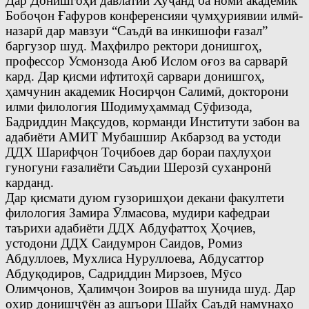
Дар Донишгоҳи давлатии Хуҷанд ба номи академик
Бобоҷон Ғафуров конференсияи ҷумҳуриявии илмӣ-
назарӣ дар мавзуи “Саъдӣ ва инкишофи ғазал”
баргузор шуд. Маҳфилро ректори донишгоҳ,
профессор Усмонзода Аюб Ислом оғоз ва сарварӣ
кард. Дар қисми ифтитоҳӣ сарвари донишгоҳ,
ҳамчунин академик Носирҷон Салимӣ, докторони
илми филология Шодимуҳаммад Сӯфизода,
Бадриддин Мақсудов, корманди Институти забон ва
адабиёти АМИТ Мубашшир Акбарзод ва устоди
ДДХ Шарифҷон Тоҷибоев дар бораи паҳлуҳои
гуногуни ғазалиёти Саъдии Шерозӣ суханронӣ
карданд.
Дар қисмати дуюм гузоришҳои декани факултети
филология Замира Ӯлмасова, мудири кафедраи
таърихи адабиёти ДДХ Абдуфаттоҳ Ҳоҷиев,
устодони ДДХ Саидумрон Саидов, Ромиз
Абдуллоев, Мухлиса Нуруллоева, Абдусаттор
Абдуқодиров, Садриддин Мирзоев, Мӯсо
Олимҷонов, Ҳалимҷон Зоиров ва шунида шуд. Дар
охир донишҷӯён аз ашъори Шайх Саъдӣ намунаҳо