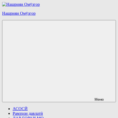
Перейти
к
Нашрияи Омӯзгор
содержимому
Меню
АСОСӢ
Рамзҳои давлатӣ