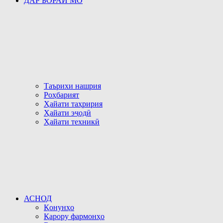
ДАР БОРАИ МО
Таърихи нашрия
Роҳбарият
Ҳайати таҳририя
Ҳайати эҷодӣ
Ҳайати техникӣ
АСНОД
Қонунҳо
Қарору фармонҳо