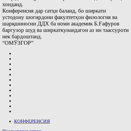
хонданд.
Конференсия дар сатҳи баланд, бо ширкати
устодону шогирдони факултетҳои филология ва
шарқшиносии ДДХ ба номи академик Б.Ғафуров
баргузор шуд ва ширкаткунандагон аз ин таассуроти
нек бардоштанд.
“ОМӮЗГОР”
КОНФЕРЕНСИЯ