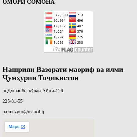
ОМОРИ СОМОНА
Нашрияи Вазорати маориф ва илми
Ҷумҳурии Тоҷикистон
ш.Душанбе, кӯчаи Айнӣ-126
225-81-55
n.omuzgor@maorif.tj