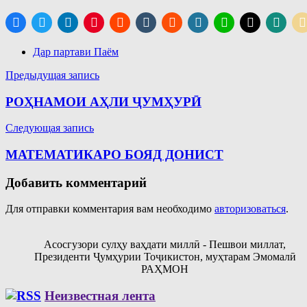
Дар партави Паём
Навигация
Предыдущая запись
по
РОҲНАМОИ АҲЛИ ҶУМҲУРӢ
записям
Следующая запись
МАТЕМАТИКАРО БОЯД ДОНИСТ
Добавить комментарий
Для отправки комментария вам необходимо
авторизоваться
.
Асосгузори сулҳу ваҳдати миллӣ - Пешвои миллат,
Президенти Ҷумҳурии Тоҷикистон, муҳтарам Эмомалӣ
РАҲМОН
Неизвестная лента