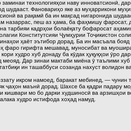
р заминаи технологияҳои наву инноватсионӣ, да
д шудааст. Фановариҳо яке аз муҳаррикони муҳ
ионӣ ва рақамӣ ба ин мақсад нигаронида шудаас
м назаррас, пеш аз ҳама, ба фаҳмишу фаросат, 
ина тарбияи кадрҳои болаёқату бофаросат аҳами
лагии Конститутсияи Ҷумҳурии Тоҷикистон соли
зинаҳои ҳаёт эътибор дорад. Ба ин масъала бояд
оҳ фаро гирифта мешавад, муносибат ва муошира
кори худро хуб донаду ба кӯдак ҳуқуқҳои ӯро да
 меояд. Дар зинаи мактаби миёна ӯ таълими хуб 
 татбиқи ин ташаббуси созанда нахуст волидон в
иззату икром намоед, баракат мебинед, — чунин
 ҷаҳон маънӣ дорад. Шахсе ба қадри падару мо
и кишвари мо бо дарки худшиносӣ ва арзишҳои в
алака худро истифода хоҳад намуд.