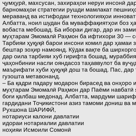
ҷумҳурӣ, махсусан, захираҳои неруи инсонӣ да
барномаҳои стратегии рушди мамлакат пешниҳо
мераванд ва истифодаи технологияҳои инноватс
Албатта, ноил шудан ба муваффақиятҳои боз ҳа
вобаста мебошад. Ба ибораи дигар, дар ин зам
муҳтарам Эмомалӣ Раҳмон ба ифтихори 30 — со
Тарбияи ҳуқуқӣ барои инсони комил дар ҳамаи 
бештар зоҳир намоянд. Кӯдак вақте ба ширхорг
дар оила тарбияи хуб гирифта бошад, мураббия 
ҷаҳонбинии насли ояндасоз таҳаввулот ба вуҷуд
маърифати хуби ҳуқуқӣ дош та бошад. Пас, дар
гузошта метавонанд.
– Ба қадри падару модарон бирасед ва онҳоро 
муҳтарам Эмомалӣ Раҳмон дар Паёми навбатӣ як
боғи қалбаш медонад. Албатта, мардуми шариф
гардидани Тоҷикистони азиз тамоми дониш ва м
Рухшона ШАРИФӢ,
нотариуси калони давлатии
идораи нотариалии давлатии
ноҳияи Исмоили Сомонӣ