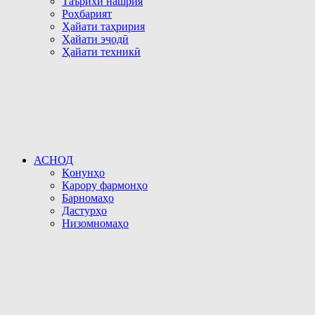
Таърихи нашрия
Роҳбарият
Ҳайати таҳририя
Ҳайати эҷодӣ
Ҳайати техникӣ
АСНОД
Қонунҳо
Қарору фармонҳо
Барномаҳо
Дастурҳо
Низомномаҳо