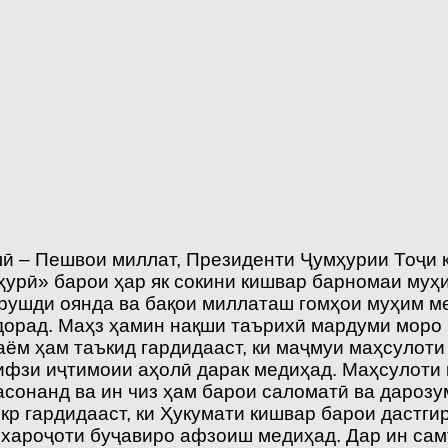
лӣ – Пешвои миллат, Президенти Ҷумҳурии Тоҷи
ҳурӣ» барои ҳар як сокини кишвар барномаи муҳ
рушди оянда ва бақои миллаташ гомҳои муҳим ме
 дорад. Маҳз ҳамин нақши таърихӣ мардуми моро 
ём ҳам таъкид гардидааст, ки маҷмуи маҳсулоти 
ҳифзи иҷтимоии аҳолӣ дарак медиҳад. Маҳсулоти 
расонанд ва ин чиз ҳам барои саломатӣ ва дароз
р гардидааст, ки Ҳукумати кишвар барои дастги
з хароҷоти буҷавиро афзоиш медиҳад. Дар ин са