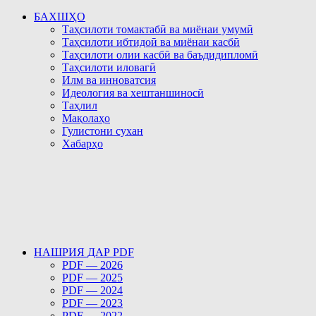
БАХШҲО
Таҳсилоти томактабӣ ва миёнаи умумӣ
Таҳсилоти ибтидоӣ ва миёнаи касбӣ
Таҳсилоти олии касбӣ ва баъдидипломӣ
Таҳсилоти иловагӣ
Илм ва инноватсия
Идеология ва хештаншиносӣ
Таҳлил
Мақолаҳо
Гулистони сухан
Хабарҳо
НАШРИЯ ДАР PDF
PDF — 2026
PDF — 2025
PDF — 2024
PDF — 2023
PDF — 2022