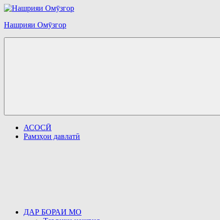
Перейти
к
Нашрияи Омӯзгор
содержимому
АСОСӢ
Рамзҳои давлатӣ
ДАР БОРАИ МО