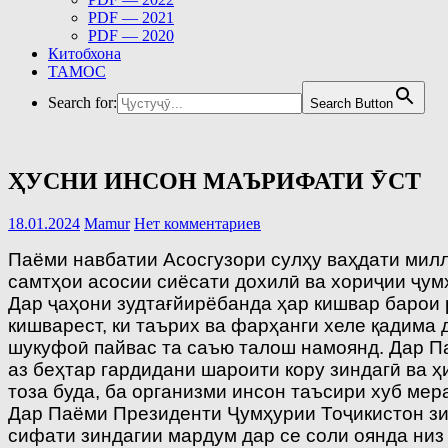
PDF — 2021
PDF — 2020
Китобхона
ТАМОС
Search for:
Search Button
ҲУСНИ ИНСОН МАЪРИФАТИ ӮСТ
18.01.2024
Mamur
Нет комментариев
Паёми навбатии Асосгузори сулҳу ваҳдати мил
самтҳои асосии сиёсати дохилӣ ва хориҷии ҷум
Дар ҷаҳони зудтағйирёбанда ҳар кишвар барои 
кишварест, ки таърих ва фарҳанги хеле қадима
шукуфоӣ пайвас та саъю талош намоянд. Дар Па
аз беҳтар гардидани шароити кору зиндагӣ ва 
тоза буда, ба организми инсон таъсири хуб ме
Дар Паёми Президенти Ҷумҳурии Тоҷикистон зик
сифати зиндагии мардум дар се соли оянда ни