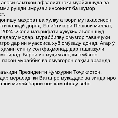
р асоси самтҳои афзалиятноки муайяншуда ва
имми рушди имрӯзаи инсоният ба шумор
т.
донишу маҳорат ва хулқу атвори мутахассисон
яти калидӣ дорад. Бо ибтикори Пешвои миллат,
 2024 «Соли маърифати ҳуқуқӣ» эълон шуд.
 падару модар, мураббияву омӯзгор таваҷҷуҳи
тро дар ин муассиса хуб омӯзаду донад. Агар ӯ
р ҳамин синну сол фаҳмонад, дар ташаккули
мегирад. Барои ин муҳим аст, ки омӯзгор
а пасон мураббия ва омӯзгорон саҳми арзанда
 таъкиди Президенти Ҷумҳурии Тоҷикистон,
дар мерасад, ки Ватанро муқаддас ва зиндагиро
олои миллӣ барои боз ҳам ободу зебо