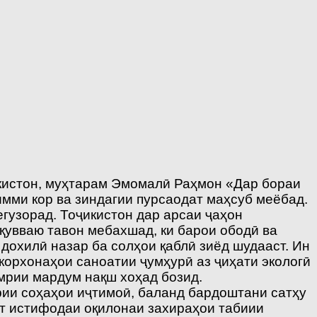
 кистон, муҳтарам Эмомалӣ Раҳмон «Дар бораи
имми кор ва зиндагии пурсаодат маҳсуб меёбад.
гузорад. Тоҷикистон дар арсаи ҷаҳон
қувваю тавон мебахшад, ки барои ободӣ ва
дохилӣ назар ба солҳои қаблӣ зиёд шудааст. Ин
корхонаҳои саноатии ҷумҳурӣ аз ҷиҳати экологӣ
умрии мардум нақш хоҳад бозид.
рии соҳаҳои иҷтимоӣ, баланд бардоштани сатҳу
мт истифодаи оқилонаи захираҳои табиии