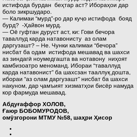
истифода бурдан беҳтар аст? Ибораҳои дар
боло зикршударо.
— Калимаи “мурд”-ро дар куҷо истифода бояд
бурд? -Ҳайвон мурд.
— Оё гуфтан дуруст аст, ки: Гови бечора
таваллуд карда натавонисту аз олам
даргузашт? – Не. Чунки калимаи “бечора”
нисбат ба одам истифода мешавад ва шахси
аз зиндагӣ ноумедгашта ва нотавону ниҳоят
камбизоатро меноманд. Ибораи “таваллуд
карда натавонист” ба шахсзан тааллуқ дошта,
ибораи “аз олам даргузашт” нисбат ба шахси
накуном, дар ҷамъият хизматҳои бисёр намуда
кор фармуда мешавад.
Абду
ғ
аффор ХОЛОВ,
Ғ
аюр БОБОМУРОДОВ,
ом
ӯ
згорони МТМУ №58,
ша
ҳ
ри
Ҳ
исор