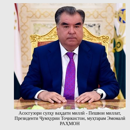
Асосгузори сулҳу ваҳдати миллӣ - Пешвои миллат,
Президенти Ҷумҳурии Тоҷикистон, муҳтарам Эмомалӣ
РАҲМОН