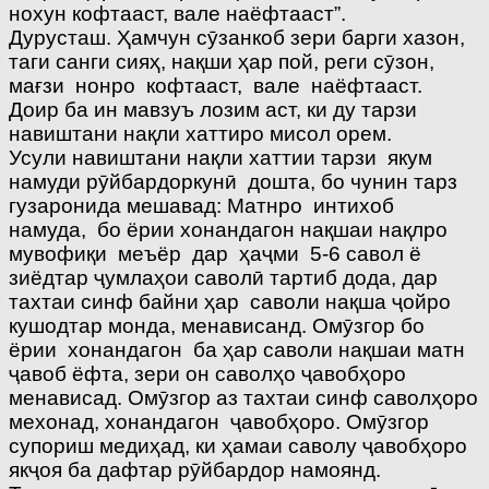
нохун кофтааст, вале наёфтааст”.
Дурусташ. Ҳамчун сӯзанкоб зери барги хазон,
таги санги сияҳ, нақши ҳар пой, реги сӯзон,
мағзи нонро кофтааст, вале наёфтааст.
Доир ба ин мавзуъ лозим аст, ки ду тарзи
навиштани нақли хаттиро мисол орем.
Усули навиштани нақли хаттии тарзи якум
намуди рӯйбардоркунӣ дошта, бо чунин тарз
гузаронида мешавад: Матнро интихоб
намуда, бо ёрии хонандагон нақшаи нақлро
мувофиқи меъёр дар ҳаҷми 5-6 савол ё
зиёдтар ҷумлаҳои саволӣ тартиб дода, дар
тахтаи синф байни ҳар саволи нақша ҷойро
кушодтар монда, менависанд. Омӯзгор бо
ёрии хонандагон ба ҳар саволи нақшаи матн
ҷавоб ёфта, зери он саволҳо ҷавобҳоро
менависад. Омӯзгор аз тахтаи синф саволҳоро
мехонад, хонандагон ҷавобҳоро. Омӯзгор
супориш медиҳад, ки ҳамаи саволу ҷавобҳоро
якҷоя ба дафтар рӯйбардор намоянд.