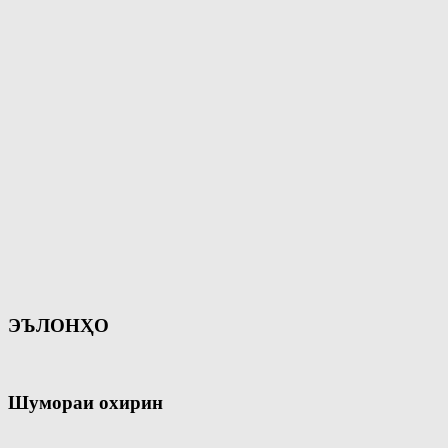
ЭЪЛОНҲО
Шумораи охирин