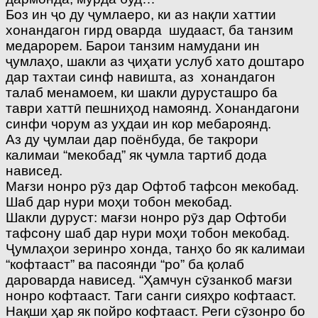
Боз ин ҷо ду ҷумлаеро, ки аз нақли хаттии
хонандагон гирд оварда шудааст, ба танзим
медарорем. Барои танзим намудани ин
ҷумлаҳо, шакли аз ҷиҳати услуб хато доштаро
дар тахтаи синф навишта, аз хонандагон
талаб менамоем, ки шакли дурусташро ба
таври хаттӣ пешниҳод намоянд. Хонандагони
синфи чорум аз уҳдаи ин кор мебароянд.
Аз ду ҷумлаи дар поёнбуда, бе такрори
калимаи “мекобад” як ҷумла тартиб дода
нависед.
Мағзи нонро рӯз дар Офтоб тафсон мекобад.
Шаб дар нури моҳи тобон мекобад.
Шакли дуруст: мағзи нонро рӯз дар Офтоби
тафсону шаб дар нури моҳи тобон мекобад.
Ҷумлаҳои зеринро хонда, танҳо бо як калимаи
“кофтааст” ва пасоянди “ро” ба қолаб
дароварда нависед. “Ҳамчун сӯзанкоб мағзи
нонро кофтааст. Таги санги сияҳро кофтааст.
Нақши ҳар як пойро кофтааст. Реги сӯзонро бо