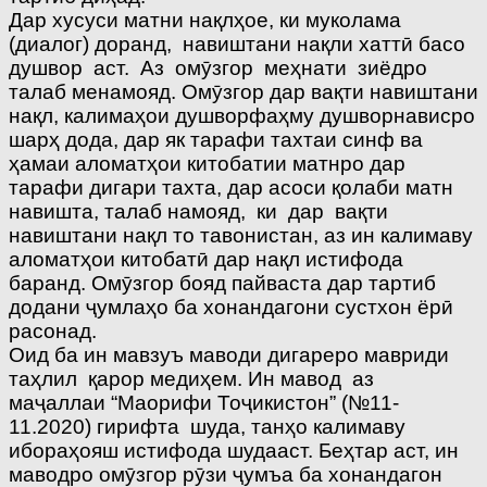
Дар хусуси матни нақлҳое, ки муколама
(диалог) доранд, навиштани нақли хаттӣ басо
душвор аст. Аз омӯзгор меҳнати зиёдро
талаб менамояд. Омӯзгор дар вақти навиштани
нақл, калимаҳои душворфаҳму душворнависро
шарҳ дода, дар як тарафи тахтаи синф ва
ҳамаи аломатҳои китобатии матнро дар
тарафи дигари тахта, дар асоси қолаби матн
навишта, талаб намояд, ки дар вақти
навиштани нақл то тавонистан, аз ин калимаву
аломатҳои китобатӣ дар нақл истифода
баранд. Омӯзгор бояд пайваста дар тартиб
додани ҷумлаҳо ба хонандагони сустхон ёрӣ
расонад.
Оид ба ин мавзуъ маводи дигареро мавриди
таҳлил қарор медиҳем. Ин мавод аз
маҷаллаи “Маорифи Тоҷикистон” (№11-
11.2020) гирифта шуда, танҳо калимаву
ибораҳояш истифода шудааст. Беҳтар аст, ин
маводро омӯзгор рӯзи ҷумъа ба хонандагон