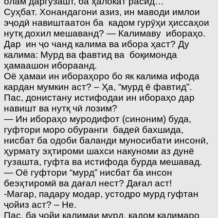
олам даргузашт, ба ҳалокат расид…”
Суҳбат. Хонандагони азиз, ин маводи имлои
эҷодӣ навиштаатон ба кадом гурӯҳи ҳиссаҳои
нутқ дохил мешаванд? — Калимаву ибораҳо.
Дар ин ҷо чанд калима ва ибора ҳаст? Ду
калима: Мурд ва фавтид ва боқимонда
ҳамаашон ибораанд.
Оё ҳамаи ин ибораҳоро бо як калима ифода
кардан мумкин аст? – Ҳа, “мурд ё фавтид”.
Пас, донистану истифодаи ин ибораҳо дар
навишт ва нутқ чӣ лозим?
— Ин ибораҳо муродифот (синоним) буда,
гуфтори моро обуранги бадеӣ бахшида,
нисбат ба одоби баланди муносибати инсонӣ,
ҳурмату эҳтироми шахси накуноми аз дунё
гузашта, гуфта ва истифода бурда мешавад.
— Оё гуфтори “мурд” нисбат ба инсон
беэҳтиромӣ ва дағал нест? Дағал аст!
-Магар, падару модар, устодро мурд гуфтан
ҷойиз аст? – Не.
Пас, ба ҷойи калимаи мурд, кадом калимаро