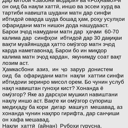
Дар китоби «Забони модарӣ» ва «Роҳнамо»-и
он оид ба нақли хаттӣ, иншо ва эссеи хурд ва
тартиби навишта шудани матн дар синфи
ибтидоӣ оварда шуда бошад ҳам, роҳу усулҳои
офаридани матн нишон дода нашудааст.
Барои эҷод намудани матн дар ҳаҷми 60-70
калима дар синфҳои ибтидоӣ дар 30 дақиқаи
вақти муайяншуда ҳатто омӯзгор матн эҷод
карда наметавонад. Барои бо ин миқдор
калима матн эҷод кардан, якунимду соат вақт
лозим аст.
Ҳамкасбони азиз, ин ҷо зарур донистем
оид ба офаридани матн нақли хаттии синфи
ибтидоии зеринро мисол орем. Бо чунин услуб
нақл навиштан гуноҳи кист? Хонанда ё
омӯзгор? Яке аз дарсҳои мушкил навиштани
нақлу иншо аст. Вақте ки омӯзгор супориш
медиҳаду ба кори дигар машғул мешавад, аз
хонанда чунин нақлро гирифта, дар санҷиши
он хафа мешавад.
Нақли хаттӣ (айнан) Рубоҳи гурусна.