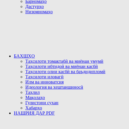
Барномаҳо
Дастурҳо
Низомномаҳо
БАХШҲО
Таҳсилоти томактабӣ ва миёнаи умумӣ
Таҳсилоти ибтидоӣ ва миёнаи касбӣ
Таҳсилоти олии касбӣ ва баъдидипломӣ
Таҳсилоти иловагӣ
Илм ва инноватсия
Идеология ва хештаншиносӣ
Таҳлил
Мақолаҳо
Гулистони сухан
Хабарҳо
НАШРИЯ ДАР PDF