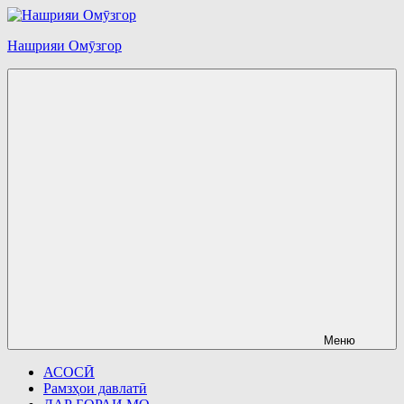
Перейти
к
Нашрияи Омӯзгор
содержимому
Меню
АСОСӢ
Рамзҳои давлатӣ