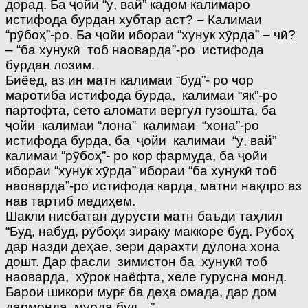
дорад. Ба ҷойи “ӯ, вай” кадом калимаро
истифода бурдан хубтар аст? – Калимаи
“рӯбоҳ”-ро. Ба ҷойи ибораи “хунук хӯрда” – чӣ?
– “ба хунукӣ тоб наоварда”-ро истифода
бурдан лозим.
Биёед, аз ин матн калимаи “буд”- ро чор
маротиба истифода бурда, калимаи “як”-ро
партофта, сето аломати вергул гузошта, ба
ҷойи калимаи “лона” калимаи “хона”-ро
истифода бурда, ба ҷойи калимаи “ӯ, вай”
калимаи “рӯбоҳ”- ро кор фармуда, ба ҷойи
ибораи “хунук хӯрда” ибораи “ба хунукӣ тоб
наоварда”-ро истифода карда, матни нақлро аз
нав тартиб медиҳем.
Шакли нисбатан дурусти матн баъди таҳлил
“Буд, набуд, рӯбоҳи зираку маккоре буд. Рӯбоҳ
дар назди деҳае, зери дарахти дӯлона хона
дошт. Дар фасли зимистон ба хунукӣ тоб
наоварда, хӯрок наёфта, хеле гурусна монд.
Барои шикори мурғ ба деҳа омада, дар дом
дармонда, мурда буд…”