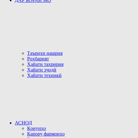
ДАР БОРАИ МО
Таърихи нашрия
Роҳбарият
Ҳайати таҳририя
Ҳайати эҷодӣ
Ҳайати техникӣ
АСНОД
Қонунҳо
Қарору фармонҳо