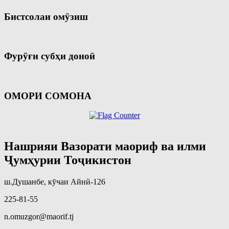
Бистсолаи омӯзиш
Фурӯғи субҳи доноӣ
ОМОРИ СОМОНА
Нашрияи Вазорати маориф ва илми
Ҷумҳурии Тоҷикистон
ш.Душанбе, кӯчаи Айнӣ-126
225-81-55
n.omuzgor@maorif.tj