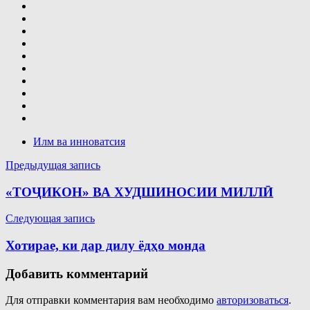
Илм ва инноватсия
Навигация
Предыдущая запись
по
«ТОҶИКОН» ВА ХУДШИНОСИИ МИЛЛӢ
записям
Следующая запись
Хотирае, ки дар дилу ёдҳо монда
Добавить комментарий
Для отправки комментария вам необходимо
авторизоваться
.