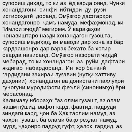
супориш диҳад, то ки аз ёд карда оянд. Чунки
хонандагони синфи ибтидоӣ ду рӯзи
истироҳатӣ доранд. Омӯзгор дафтарҳои
хонандагонро ҷамъ намуда, мефаҳмонад, ки
“Имлои эҷодӣ” мегирем. Ӯ варақаҳои
нонавиштаро назди хонандагон гузошта,
супориш медиҳад, ки маводи дар хона аз бар
кардаашонро дар варақ бехато ба хотир
оварда нависанд. Омӯзгор назорати ҷиддӣ
мебарад, то ки хонандагон аз рӯйи дафтари
якдигар набардоранд. Ин кор ба ғанӣ
гардидани захираи луғавии (нутқи хаттиву
даҳонии) хонандагон ва донистани паҳлуҳои
гуногуни муродифоти феълӣ (синонимҳо) ёрӣ
мерасонад.
Калимаву ибораҳо: “аз олам гузашт, аз олам
чашм пӯшид, вафот кард, фавтид, падруди
зиндагӣ кард, ҷон ба Ҳақ таслим намуд, аз
ҷаҳон гузашт, ба олами бақо реҳлат намуд,
мурд, ҷаҳонро падруд гуфт, ҳалок гардид, аз