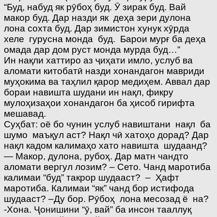
“Буд, набуд як рӯбоҳ буд. Ӯ зирак буд. Вай
макор буд. Дар назди як деҳа зери дулона
лона сохта буд. Дар зимистон хунук хӯрда
хеле гурусна монда буд. Барои мурғ ба деҳа
омада дар дом руст монда мурда буд…”
Ин нақли хаттиро аз ҷиҳати имло, услуб ва
аломати китобатӣ назди хонандагон мавриди
муҳокима ва таҳлил қарор медиҳем. Аввал дар
бораи навишта шудани ин нақл, фикру
мулоҳизаҳои хонандагон ба ҳисоб гирифта
мешавад.
Суҳбат: оё бо чунин услуб навиштани нақл ба
шумо маъқул аст? Нақл чӣ хатоҳо дорад? Дар
нақл кадом калимаҳо хато навишта шудаанд?
— Макор, дулона, рубоҳ. Дар матн чандто
аломати вергул лозим? – Сето. Чанд маротиба
калимаи “буд” такрор шудааст? – Ҳафт
маротиба. Калимаи “як” чанд бор истифода
шудааст? –Ду бор. Рӯбоҳ лона месозад ё на?
-Хона. Ҷонишини “ӯ, вай” ба инсон тааллуқ