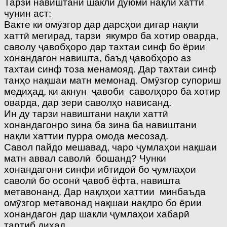
Тарзи навиштани шакли дуюми нақли хаттӣ
чунин аст:
Вакте ки омӯзгор дар дарсҳои дигар нақли
хаттӣ мегирад, тарзи якумро ба хотир оварда,
саволу ҷавобҳоро дар тахтаи синф бо ёрии
хонандагон навишта, баъд ҷавобҳоро аз
тахтаи синф тоза менамояд. Дар тахтаи синф
танҳо нақшаи матн мемонад. Омӯзгор супориш
медиҳад, ки акнун ҷавоби саволҳоро ба хотир
оварда, дар зери саволҳо нависанд.
Ин ду тарзи навиштани нақли хаттӣ
хонандагонро зина ба зина ба навиштани
нақли хаттии пурра омода месозад.
Савол пайдо мешавад, чаро ҷумлаҳои нақшаи
матн аввал саволӣ бошанд? Чунки
хонандагони синфи ибтидоӣ бо ҷумлаҳои
саволӣ бо осонӣ ҷавоб ёфта, навишта
метавонанд. Дар нақлҳои хаттии минбаъда
омӯзгор метавонад нақшаи нақлро бо ёрии
хонандагон дар шакли ҷумлаҳои хабарӣ
тартиб диҳад.