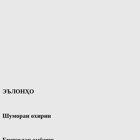
ЭЪЛОНҲО
Шумораи охирин
Бистсолаи омӯзиш