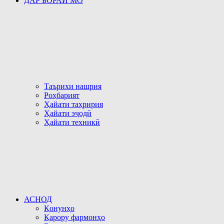
ДАР БОРАИ МО
Таърихи нашрия
Роҳбарият
Ҳайати таҳририя
Ҳайати эҷодӣ
Ҳайати техникӣ
АСНОД
Қонунҳо
Қарору фармонҳо