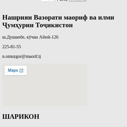
Нашрияи Вазорати маориф ва илми
Ҷумҳурии Тоҷикистон
ш.Душанбе, кӯчаи Айнӣ-126
225-81-55
n.omuzgor@maorif.tj
ШАРИКОН