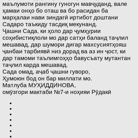
маълумоти рангину гуногун мавҷуданд, вале
ҳамаи онҳо бо оташ ва бо расидан ба
марҳалаи нави зиндагӣ иртибот доштани
Садаро таъкиду тасдиқ мекунанд.
Ҷашни Сада, ки ҳоло дар ҷумҳурии
соҳибистиқлоли мо дар сатҳи баланд таҷлил
мешавад, дар шумори дигар махсусиятҳояш
ҷанбаи тарбиявӣ низ дорад ва аз ин ҷост, ки
дар тамоми таълимгоҳҳо бавусъату мутантан
таҷлил карда мешавад.
Сада омад, аҷаб ҷашни гуворо,
Ҳумоюн бод он бар миллати мо.
Матлуба МУҲИДДИНОВА,
омӯзгори мактаби №7-и ноҳияи Рӯдакӣ