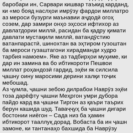
баробари ин, Сарвари кишвар таъкид карданд,
ки «мо бояд наслҳои имрӯзу фардои миллатро
аз мероси бузурги маънавии аҷдодӣ огоҳ
созем, дар замири онҳо эҳсоси ифтихор аз
давлатдории миллӣ, расидан ба қадру қимати
давлати мустақили миллӣ, ватандӯстию
ватанпарастӣ, шинохтан ва эҳтиром гузоштан
ба мероси гузаштагони хирадманди худро
тарбия намоем». Яке аз тадбирҳои муҳиме, ки
дар ин замина ва бо ибтикороти Пешвои
миллат роҳандозӣ гардид, эҳёи як силсила
ҷашну оину маросими дерини халқи тоҷик
мебошад.
Аз ҷумла, ҷашни зебою дилрабои Наврӯз эҳёи
тоза дарёфту ҷашни Меҳргон умри дубора
пайдо кард ва ҷашни Тиргон аз қаъри таърих
берун кашида шуд. Таваҷҷуҳ ба ҷашни дигари
бостонии ниёгон – Сада низ ба ҳамин
ибтикорот тааллуқ дорад. Вобаста ба ин ҷашн
замоне, ки тантанаҳо бахшида ба Наврӯзу