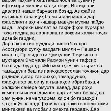
Барои таҳкими хештаншиносӣ ва ҳувияту
ифтихори миллии халқи тоҷик Истиқлоли
давлатӣ нақши барҷаста бозид. Аз файзи
истиқлол таваҷҷуҳ ба масоили миллӣ дар
фаъолияти аҳли кишвар мавқеи муҳим пайдо
кард. Таърихи миллат аз таҳрифҳои пурғараз
тоза гардид ва сарнавишти воқеии халқи тоҷик
арзёбӣ гардид.
Дар вақташ ин рухдоди нишотбахшро
Асосгузори сулҳу ваҳдати миллӣ – Пешвои
миллат, Президенти Ҷумҳурии Тоҷикистон,
муҳтарам Эмомалӣ Раҳмон чунин тафсир
бахшида буданд: «Мо мехоҳем, ки таърих ва
тамаддуни беш аз панҷҳазорсолаи тоҷикон дар
радифи дигар таърихҳо, тамаддунҳо,
фарҳангҳо ва оину анъанаҳои ибратбахши
халқҳои сайёра омӯхта шавад, дар роҳи
камолоти инсон ҳамоно дар хизмат бошад ва
ҳамчунин, намегузорем, ки он бо ғаразҳои
ҷаҳонсӯз ва ҳадафҳои хатарноки геополитикии
минтақавӣ ва глобалӣ омехта гардад». Дар