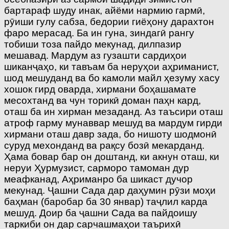
бартараф шуду инак, айёми нармию гармӣ,
рӯиши гулу сабза, бедории гиёҳону дарахтон
фаро мерасад. Ба ин гуна, зиндагӣ рангу
тобиши тоза пайдо мекунад, дилпазир
мешавад. Мардум аз гузашти сардиҳои
шиканҷаҳо, ки тавъам ба неруҳои аҳриманист,
шод мешуданд ва бо камоли майл ҳезуму хасу
хошок гирд оварда, хирмани боҳашамате
месохтанд ва чун торикӣ доман паҳн кард,
оташ ба ин хирман мезаданд. Аз таъсири оташ
атроф гарму мунаввар мешуд ва мардум гирди
хирмани оташ давр зада, бо нишоту шодмонӣ
суруд мехонданд ва рақсу бозӣ мекарданд.
Ҳама бовар бар он доштанд, ки акнун оташ, ки
неруи Ҳурмузист, сарморо тамоман дур
меафканад, Аҳриманро ба шикаст дучор
мекунад. Ҷашни Сада дар даҳумин рӯзи моҳи
баҳман (баробар ба 30 январ) таҷлил карда
мешуд. Доир ба ҷашни Сада ва пайдоишу
таркиби он дар сарчашмаҳои таърихӣ