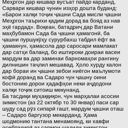
Меҳргон дар кишвар вусъат пайдо карданд,
Сарвари кишвар чунин изҳор дошта буданд:
«Барои халқи тоҷик ҷашни Сада мисли ҷашни
Меҳргон таърихи қадим дорад ва бояд аз нав
эҳё гардад». Воқеан, батадриҷ дар Ватани
маҳбубамон Сада ба ҷашни ҳамагонӣ, ба
ҷашни пуршукӯҳу сурурбахш табдил ёфт ва
ҳамакнун, ҳамасола дар саросари мамлакат
дар сатҳи баланд, бо иштироки доираи васеи
мардум ва дар заминаи барномаҳои рангину
дилнишин таҷлил мешавад. Ҳоло хурду калон
дар бораи ин ҷашни зебои ниёгон маълумоти
кофӣ доранд ва Садаро чун ҷашну оини
бостонию дорои ҳадафҳои неки аҷдодони
халқи тоҷик ситоиш мекунанд.
Ба тасдиқи муҳаққиқон, чун марҳалаи асосии
зимистон (аз 22 октябр то 30 январ) паси сар
шуду сад рӯз сипарӣ гашт, мардум ҷашни оташ
– Садаро баргузор мекарданд. Ҳама
шодмонию тантана менамоянд, ки хавфи
осебпазирӣ аз сармои шадиди зимистон