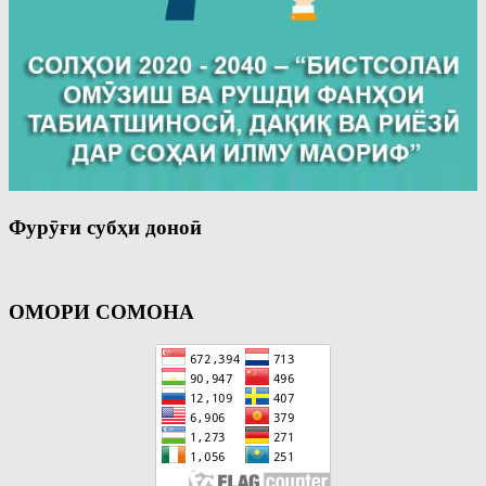
Фурӯғи субҳи доноӣ
ОМОРИ СОМОНА