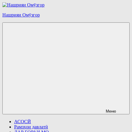
Перейти
к
Нашрияи Омӯзгор
содержимому
Меню
АСОСӢ
Рамзҳои давлатӣ