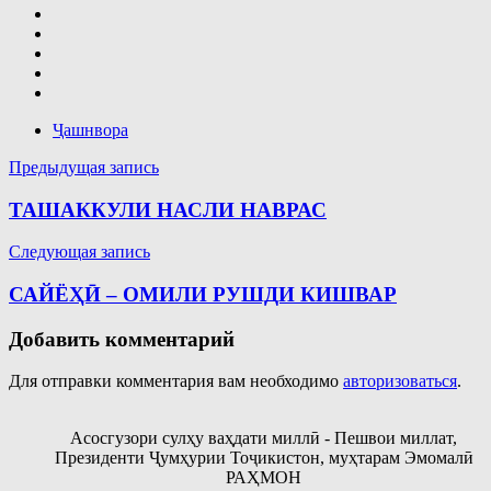
Ҷашнвора
Навигация
Предыдущая запись
по
ТАШАККУЛИ НАСЛИ НАВРАС
записям
Следующая запись
САЙЁҲӢ – ОМИЛИ РУШДИ КИШВАР
Добавить комментарий
Для отправки комментария вам необходимо
авторизоваться
.
Асосгузори сулҳу ваҳдати миллӣ - Пешвои миллат,
Президенти Ҷумҳурии Тоҷикистон, муҳтарам Эмомалӣ
РАҲМОН