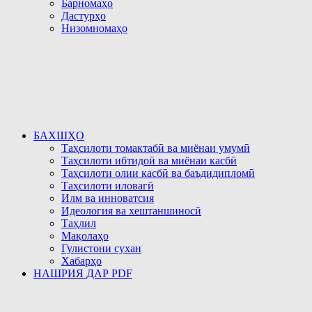
Барномаҳо
Дастурҳо
Низомномаҳо
БАХШҲО
Таҳсилоти томактабӣ ва миёнаи умумӣ
Таҳсилоти ибтидоӣ ва миёнаи касбӣ
Таҳсилоти олии касбӣ ва баъдидипломӣ
Таҳсилоти иловагӣ
Илм ва инноватсия
Идеология ва хештаншиносӣ
Таҳлил
Мақолаҳо
Гулистони сухан
Хабарҳо
НАШРИЯ ДАР PDF