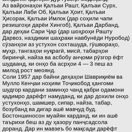
Аз вайронаҳои Қалъаи Рашт, Қалъаи Сурх,
Қалъаи Лаби Об, Қалъаи Ҳоит, Қалъаи
Ҳисорак, Қалъаи Имлок (дар соҳили чапи
резишгоҳи дарёи Хингоб), Қалъаи Дарбанд,
дар деҳаи Сари Ҷар (дар шоҳроҳи Рашту
Дарвоз, наздикии шаҳраки навбунёди Нуробод)
сӯзанҳои аз устухон сохташуда, гӯшвораҳо,
муҳр, тангаҳои нуқрагӣ, мисӣ, табарҳои
биринҷӣ, найза ва асбобу анҷоми рӯзгор ёфт
шудаанд, ки онҳо ба асрҳои 4 — 3 пеш аз
милод рост меоянд.
Соли 1957 дар байни деҳаҳои Шавриқиём ва
Мулло Кенҷаи ноҳияи Тоҷикобод ҳангоми
шудгор кардани заминҳо чанд қабри одамони
қадимро дарёфт намуданд, ки дар дохили онҳо
устухонҳо, шамшер, сипар, найза, табар,
бозубанд ва дигар ашё мавҷуд буд.
Бостоншиносон муайян карданд, ки ин ашё
таърихи беш аз ду ҳазору панҷсадсола
доранд. Дар ин мавзеъ бо мақсади дарёфт