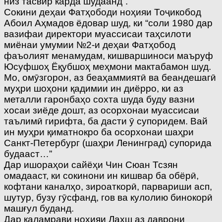
низ тасвир карда шудаанд”.
Сокини деҳаи Фатҳободи ноҳияи Тоҷикобод
Абоил Аҳмадов ёдовар шуд, ки “соли 1980 дар
вазифаи директори муассисаи таҳсилоти
миёнаи умумии №2-и деҳаи Фатҳобод
фаъолият менамудам, кишваршиноси маъруф
Юсуфшоҳ Ёқубшоҳ меҳмони мактабамон шуд.
Мо, омӯзгорон, аз беаҳаммиятӣ ва беандешагӣ
муҳри шоҳони қадимии ин диёрро, ки аз
металли гаронбаҳо сохта шуда буду вазни
хосаи зиёде дошт, аз осорхонаи муассисаи
таълимӣ гирифта, ба дасти ӯ супоридем. Вай
ин муҳри қиматнокро ба осорхонаи шаҳри
Санкт-Петербург (шаҳри Ленинград) супорида
будааст…”
Дар ишораҳои сайёҳи Чин Сюан Тсзян
омадааст, ки сокинони ин кишвар ба обёрӣ,
кофтани каналҳо, зироаткорӣ, парвариши асп,
шутур, бузу гӯсфанд, гов ва кулолию бинокорӣ
машғул буданд.
Дар қаламрави ноҳияи Лахш аз даврони