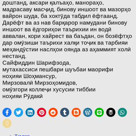
доштанд, аксари қалъаҳо, манораҳо,
мадрасаву масҷид, бинову иншоот ва мазорҳо
вайрон шуда, ба хоктӯда табдил ёфтаанд.
Дарёфт ва аз нав барқарор намудани бинову
иншоот ва ёдгориҳои таърихии ин водӣ
аввалан, кори хайрест ва баъдан, он бозёфтҳо
дар омӯзиши таърихи халқи тоҷик ва тарбияи
меҳандӯстии наслҳои оянда аз аҳаммият холӣ
нестанд.
Сайфиддин Шарифзода,
мутахассиси пешбари шуъбаи маорифи
ноҳияи Шоҳмансур,
Мирзовалӣ Мирзоҳомидов,
омӯзгори коллеҷи хусусии тиббии
ноҳияи Рӯдакӣ