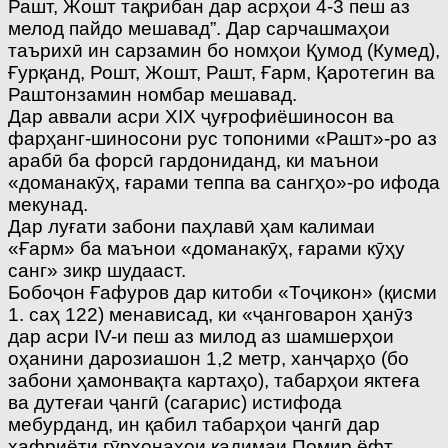
Рашт, Жошт тақрибан дар асрҳои 4-3 пеш аз
мелод пайдо мешавад”. Дар сарчашмаҳои
таърихӣ ин сарзамин бо номҳои Қумод (Кумед),
Ғурқанд, Рошт, Жошт, Рашт, Ғарм, Қаротегин ва
Раштонзамин номбар мешавад.
Дар аввали асри ХIХ ҷуғрофиёшиносон ва
фарҳанг-шиносони рус топоними «Рашт»-ро аз
арабӣ ба форсӣ гардониданд, ки маънои
«доманакӯҳ, ғарами теппа ва сангҳо»-ро ифода
мекунад.
Дар луғати забони паҳлавӣ ҳам калимаи
«Ғарм» ба маънои «доманакӯҳ, ғарами кӯҳу
санг» зикр шудааст.
Бобоҷон Ғафуров дар китоби «Тоҷикон» (қисми
1. саҳ 122) менависад, ки «ҷанговарон ҳанӯз
дар асри IV-и пеш аз милод аз шамшерҳои
оҳанини дарозиашон 1,2 метр, ханҷарҳо (бо
забони ҳамонвақта картаҳо), табарҳои яктеға
ва дутеғаи ҷангӣ (сагарис) истифода
мебурданд, ин қабил табарҳои ҷангӣ дар
ҳафриёти гӯрхонаҳои қадимаи Помир ёфт