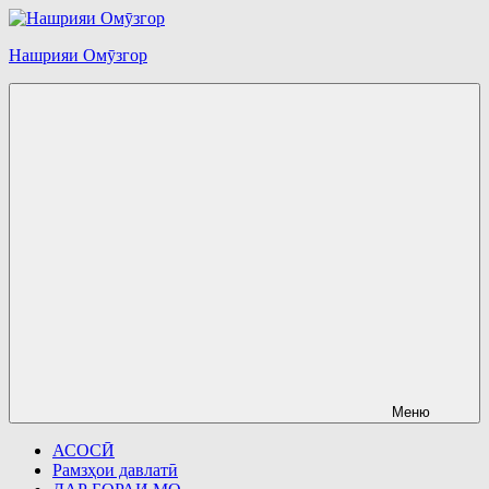
Перейти
к
Нашрияи Омӯзгор
содержимому
Меню
АСОСӢ
Рамзҳои давлатӣ