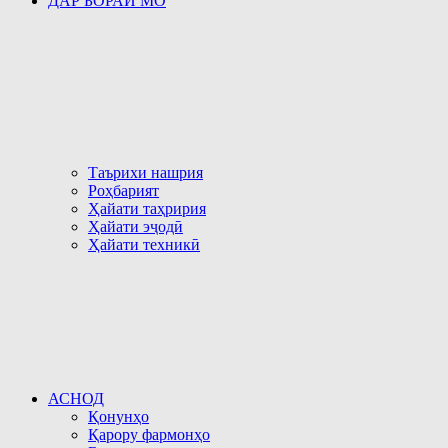
ДАР БОРАИ МО
Таърихи нашрия
Роҳбарият
Ҳайати таҳририя
Ҳайати эҷодӣ
Ҳайати техникӣ
АСНОД
Қонунҳо
Қарору фармонҳо