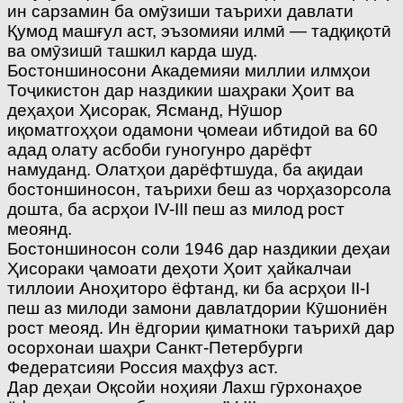
ин сарзамин ба омӯзиши таърихи давлати
Қумод машғул аст, эъзомияи илмӣ — тадқиқотӣ
ва омӯзишӣ ташкил карда шуд.
Бостоншиносони Академияи миллии илмҳои
Тоҷикистон дар наздикии шаҳраки Ҳоит ва
деҳаҳои Ҳисорак, Ясманд, Нӯшор
иқоматгоҳҳои одамони ҷомеаи ибтидоӣ ва 60
адад олату асбоби гуногунро дарёфт
намуданд. Олатҳои дарёфтшуда, ба ақидаи
бостоншиносон, таърихи беш аз чорҳазорсола
дошта, ба асрҳои IV-III пеш аз милод рост
меоянд.
Бостоншиносон соли 1946 дар наздикии деҳаи
Ҳисораки ҷамоати деҳоти Ҳоит ҳайкалчаи
тиллоии Аноҳиторо ёфтанд, ки ба асрҳои II-I
пеш аз милоди замони давлатдории Кӯшониён
рост меояд. Ин ёдгории қиматноки таърихӣ дар
осорхонаи шаҳри Санкт-Петербурги
Федератсияи Россия маҳфуз аст.
Дар деҳаи Оқсойи ноҳияи Лахш гӯрхонаҳое