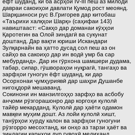
ёфт шуданд, ки ба асрҳои IV-III пеш аз милоди
давраи сакоиҳои давлати Қумод рост меоянд.
Шарқшиноси рус В.Григорев дар китобаш
«Таърихи халқҳои Шарқ» (саҳифаи 143)
навиштааст: «Сакҳо дар доманаи кӯҳҳои
Қаротегин ва Олой зиндагӣ ва сукунат
доштанд. Дар вақти юриши Искандари
Зулқарнайн ва ҳатто дусад сол пеш аз он
сайҳо ва сакоиҳо дар ин водӣ умр ба сар
мебурданд». Дар ин гӯрхона шамшери дудама,
табар, сипар, гӯшвораҳои нуқрагӣ, тангаҳо ва
зарфҳои гуногун ёфт шуданд, ки дар
Осорхонаи ҷумҳуриявӣ дар шаҳри Душанбе
нигоҳдорӣ мешаванд.
Сокинони ин манзилгоҳҳо зарфҳо ва асбобу
анҷоми рӯзгорашонро дар коргоҳи кулолӣ
тайёр мекарданд. Кулолӣ дар ҳаёти одамон
мавқеи муҳим дошт. Аз лойи кулолӣ хишт,
танӯрҳои хурду калон ва зарфҳои гуногуни
рӯзгорро месохтанд, ки онҳо аз тарзи ҳаёт ва
зиндагии қарнҳои дур гувоҳӣ медиҳанд.