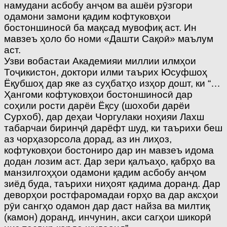
намудани асбобу анҷом ва ашёи рӯзгори
одамони замони қадим кофтуковҳои
бостоншиносӣ ба мақсад мувофиқ аст. Ин
мавзеъ ҳоло бо номи «Дашти Сақоӣ» маълум
аст.
Узви вобастаи Академияи миллии илмҳои
Тоҷикистон, доктори илми таърих Юсуфшоҳ
Ёқубшоҳ дар яке аз суҳбатҳо изҳор дошт, ки “…
Ҳангоми кофтуковҳои бостоншиносӣ дар
соҳили рости дарёи Ёқсу (шохоби дарёи
Сурхоб), дар деҳаи Чоргулаки ноҳияи Лахш
табарчаи биринҷӣ дарёфт шуд, ки таърихи беш
аз чорҳазорсола дорад, аз ин лиҳоз,
кофтуковҳои бостониро дар ин мавзеъ идома
додан лозим аст. Дар зери қалъаҳо, қабрҳо ва
манзилгоҳҳои одамони қадим асбобу анҷом
зиёд буда, таърихи ниҳоят қадима доранд. Дар
деворҳои ростфаромадаи ғорҳо ва дар аксҳои
рӯи сангҳо одамон дар даст найза ва милтиқ
(камон) доранд, инчунин, акси сагҳои шикорӣ