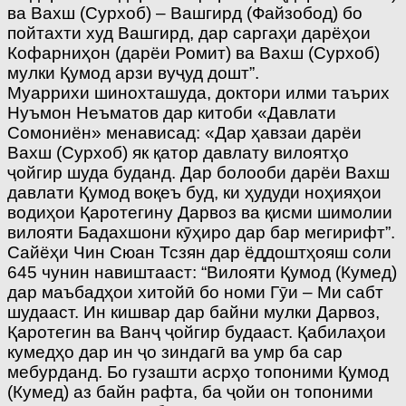
ва Вахш (Сурхоб) – Вашгирд (Файзобод) бо
пойтахти худ Вашгирд, дар саргаҳи дарёҳои
Кофарниҳон (дарёи Ромит) ва Вахш (Сурхоб)
мулки Қумод арзи вуҷуд дошт”.
Муаррихи шинохташуда, доктори илми таърих
Нуъмон Неъматов дар китоби «Давлати
Сомониён» менависад: «Дар ҳавзаи дарёи
Вахш (Сурхоб) як қатор давлату вилоятҳо
ҷойгир шуда буданд. Дар болооби дарёи Вахш
давлати Қумод воқеъ буд, ки ҳудуди ноҳияҳои
водиҳои Қаротегину Дарвоз ва қисми шимолии
вилояти Бадахшони кӯҳиро дар бар мегирифт”.
Сайёҳи Чин Сюан Тсзян дар ёддоштҳояш соли
645 чунин навиштааст: “Вилояти Қумод (Кумед)
дар маъбадҳои хитойӣ бо номи Гӯи – Ми сабт
шудааст. Ин кишвар дар байни мулки Дарвоз,
Қаротегин ва Ванҷ ҷойгир будааст. Қабилаҳои
кумедҳо дар ин ҷо зиндагӣ ва умр ба сар
мебурданд. Бо гузашти асрҳо топоними Қумод
(Кумед) аз байн рафта, ба ҷойи он топоними