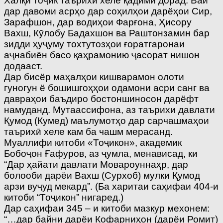
Халқи тоҷик таърихи хеле қадимӣ дорад. Вай
дар давоми асрҳо дар соҳилҳои дарёҳои Сир,
Зарафшон, дар водиҳои Фарғона, Ҳисору
Вахш, Кӯлобу Бадахшон ва Раштонзамин бар
зидди ҳуҷуму тохтутозҳои ғоратгаронаи
аҷнабиён басо қаҳрамонию ҷасорат нишон
додааст.
Дар бисёр маҳалҳои кишварамон олоти
гуногун ё бошишгоҳҳои одамони асри санг ва
давраҳои баъдиро бостоншиносон дарёфт
намуданд. Мутаассифона, аз таърихи давлати
Қумод (Кумед) маълумотҳо дар сарчашмаҳои
таърихӣ хеле кам ба чашм мерасанд.
Муаллифи китоби «Тоҷикон», академик
Бобоҷон Ғафуров, аз ҷумла, менависад, ки
“Дар ҳайати давлати Мовароуннаҳр, дар
болооби дарёи Вахш (Сурхоб) мулки Қумод
арзи вуҷуд мекард”. (Ба харитаи саҳифаи 404-и
китоби “Тоҷикон” нигаред.)
Дар саҳифаи 345 – и китоби мазкур мехонем:
“…дар байни дарёи Кофарниҳон (дарёи Ромит)