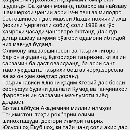
шуданд». Ба ҳамин монанд табарҳо ва найзаву
шамшерҳои ҷангии асри IV-и пеш аз милодро
бостошиносон дар мавзеи Лахши ноҳияи Лахш
(ноҳияи Ҷиргатоли собиқ) соли 1988 аз гӯр
ҳамроҳи ҷасади ҷанговаре ёфтанд. Дар гӯр
дигар ашёву анҷоми рӯзгори одамони ибтидоӣ
низ мавҷуд буданд.
Олимону кишваршиносон ва таърихнигорон
бар он ақидаанд, ёдгориҳои таърихие, ки аз ин
сарзамин ба даст овардаанд, ба асри санг
тааллуқ дошта, таърихи беш аз чорҳазорсола
ва аз он ҳам зиёдтар доранд.
Таърихнависи Юнони қадим Ктесий дар бораи
сернуфуз будани давлати Қумод ва ганҷинаҳои
фаровони ин сарзамин маълумоти зиёд
додааст.
Бо ташаббуси Академияи миллии илмҳои
Тоҷикистон, таҳти роҳбарии олими
шинохташуда, доктори илмҳои таърих
Юсуфшоҳ Ёқубшоҳ, ки тайи чанд соли ахир дар