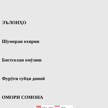
ЭЪЛОНҲО
Шумораи охирин
Бистсолаи омӯзиш
Фурӯғи субҳи доноӣ
ОМОРИ СОМОНА