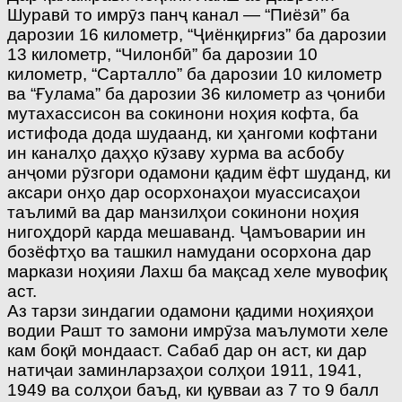
Шуравӣ то имрӯз панҷ канал — “Пиёзӣ” ба
дарозии 16 километр, “Ҷиёнқирғиз” ба дарозии
13 километр, “Чилонбӣ” ба дарозии 10
километр, “Сарталло” ба дарозии 10 километр
ва “Ғулама” ба дарозии 36 километр аз ҷониби
мутахассисон ва сокинони ноҳия кофта, ба
истифода дода шудаанд, ки ҳангоми кофтани
ин каналҳо даҳҳо кӯзаву хурма ва асбобу
анҷоми рӯзгори одамони қадим ёфт шуданд, ки
аксари онҳо дар осорхонаҳои муассисаҳои
таълимӣ ва дар манзилҳои сокинони ноҳия
нигоҳдорӣ карда мешаванд. Ҷамъоварии ин
бозёфтҳо ва ташкил намудани осорхона дар
маркази ноҳияи Лахш ба мақсад хеле мувофиқ
аст.
Аз тарзи зиндагии одамони қадими ноҳияҳои
водии Рашт то замони имрӯза маълумоти хеле
кам боқӣ мондааст. Сабаб дар он аст, ки дар
натиҷаи заминларзаҳои солҳои 1911, 1941,
1949 ва солҳои баъд, ки қувваи аз 7 то 9 балл