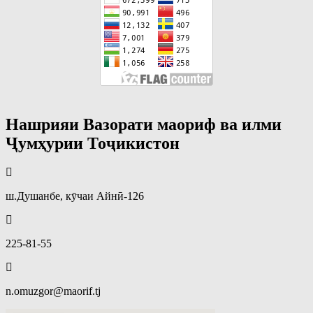
Нашрияи Вазорати маориф ва илми
Ҷумҳурии Тоҷикистон
ш.Душанбе, кӯчаи Айнӣ-126
225-81-55
n.omuzgor@maorif.tj