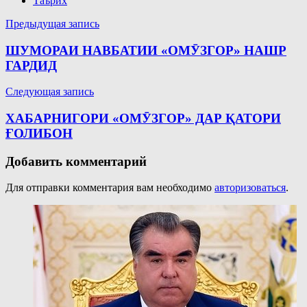
Таърих
Навигация
Предыдущая запись
по
ШУМОРАИ НАВБАТИИ «ОМӮЗГОР» НАШР
записям
ГАРДИД
Следующая запись
ХАБАРНИГОРИ «ОМӮЗГОР» ДАР ҚАТОРИ
ҒОЛИБОН
Добавить комментарий
Для отправки комментария вам необходимо
авторизоваться
.