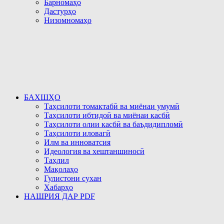
Барномаҳо
Дастурҳо
Низомномаҳо
БАХШҲО
Таҳсилоти томактабӣ ва миёнаи умумӣ
Таҳсилоти ибтидоӣ ва миёнаи касбӣ
Таҳсилоти олии касбӣ ва баъдидипломӣ
Таҳсилоти иловагӣ
Илм ва инноватсия
Идеология ва хештаншиносӣ
Таҳлил
Мақолаҳо
Гулистони сухан
Хабарҳо
НАШРИЯ ДАР PDF