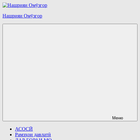
Перейти
к
Нашрияи Омӯзгор
содержимому
Меню
АСОСӢ
Рамзҳои давлатӣ