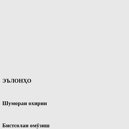
ЭЪЛОНҲО
Шумораи охирин
Бистсолаи омӯзиш