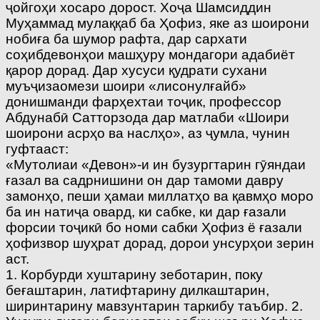
ҷойгоҳи хосаро дорост. Хоҷа Шамсиддин
Муҳаммад мулаққаб ба Ҳофиз, яке аз шоирони
нобиға ба шумор рафта, дар сархати
соҳибдевонҳои машҳуру мондагори адабиёт
қарор дорад. Дар хусуси қудрати сухани
муъҷизаомези шоири «лисонулғайб»
донишманди фарҳехтаи тоҷик, профессор
Абдунабӣ Сатторзода дар матлаби «Шоири
шоирони асрҳо ва наслҳо», аз ҷумла, чунин
гуфтааст:
«Мутолиаи «Девон»-и ин бузургтарин гӯяндаи
ғазал ва садрнишини он дар тамоми давру
замонҳо, пеши ҳамаи миллатҳо ва қавмҳо моро
ба ин натиҷа овард, ки сабке, ки дар ғазали
форсии тоҷикӣ бо номи сабки Ҳофиз ё ғазали
ҳофизвор шуҳрат дорад, дорои унсурҳои зерин
аст.
1. Корбурди хуштарину зеботарин, поку
беғаштарин, латифтарину дилкаштарин,
ширинтарину мавзунтарин таркибу таъбир. 2.