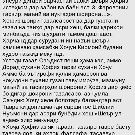
Унсури дигари барҷастаи сабки шеъри Ҳофиз
истеҳком дар забон ва баён аст. 3. Фаровонии
тасвир, маънӣ ва нуктаҳои шоирона…».
Ҳофиз шоири ғазалсарост ва дар гуфтани
ғазал на танҳо дар асри хеш, балки қарнҳои
минбаъда низ шуҳрати тамом доштааст.
Ҳарчанд дар сурудани ин навъи шеърӣ
ҳамшеваю ҳамсабки Хоҷуи Кирмонӣ будани
худро таъкид мекунад:
Устоди ғазал Саъдист пеши ҳама кас, аммо,
Дорад сухани Ҳофиз тарзи сухани Хоҷу.
Аммо ба эътирофи кулли ҳамасрон ва
ноқидони сухани гузаштаву имрӯза, мазмуну
маънӣ ва тасвирҳои шоиронаи Ҳофиз дар қиёс
бо дигар шоирони ғазалсаро, аз ҷумла,
Саъдию Хоҷу хеле болотару баландтар аст.
Тавре ки донишманди саршинос Шиблии
Нуъмонӣ дар асари бунёдии хеш «Шеър-ул-
аҷам» зикр мекунад:
«Хоҷа Ҳофиз аз як тараф, ғазалро тавре басту
тавсеа дод, ки ахлоқ, фалсафа, тасаввур,