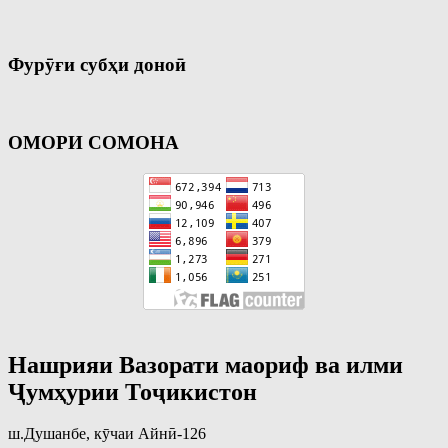
Фурӯғи субҳи доноӣ
ОМОРИ СОМОНА
Нашрияи Вазорати маориф ва илми
Ҷумҳурии Тоҷикистон
ш.Душанбе, кӯчаи Айнӣ-126