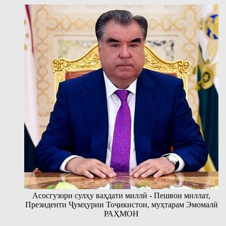
Асосгузори сулҳу ваҳдати миллӣ - Пешвои миллат,
Президенти Ҷумҳурии Тоҷикистон, муҳтарам Эмомалӣ
РАҲМОН