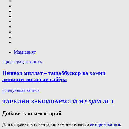
Маънавият
Навигация
Предыдущая запись
по
Пешвои миллат – ташаббускор ва ҳомии
записям
амнияти экологии сайёра
Следующая запись
ТАРБИЯИ ЗЕБОИПАРАСТӢ МУҲИМ АСТ
Добавить комментарий
Для отправки комментария вам необходимо
авторизоваться
.