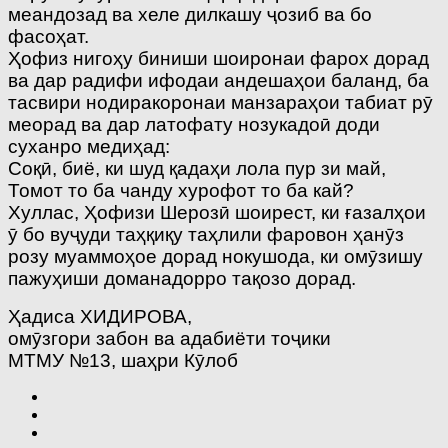
меандозад ва хеле дилкашу ҷозиб ва бо
фасоҳат.
Ҳофиз нигоҳу биниши шоиронаи фарох дорад
ва дар радифи ифодаи андешаҳои баланд, ба
тасвири нодиракоронаи манзараҳои табиат рӯ
меорад ва дар латофату нозукадоӣ доди
суханро медиҳад:
Соқӣ, биё, ки шуд қадаҳи лола пур зи май,
Томот то ба чанду хурофот то ба кай?
Хуллас, Ҳофизи Шерозӣ шоирест, ки ғазалҳои
ӯ бо вуҷуди таҳқиқу таҳлили фаровон ҳанӯз
розу муаммоҳое дорад нокушода, ки омӯзишу
пажуҳиши доманадорро тақозо дорад.
Ҳадиса ХИДИРОВА,
омӯзгори забон ва адабиёти тоҷики
МТМУ №13, шаҳри Кӯлоб