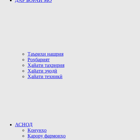
ДАР БОРАИ МО
Таърихи нашрия
Роҳбарият
Ҳайати таҳририя
Ҳайати эҷодӣ
Ҳайати техникӣ
АСНОД
Қонунҳо
Қарору фармонҳо