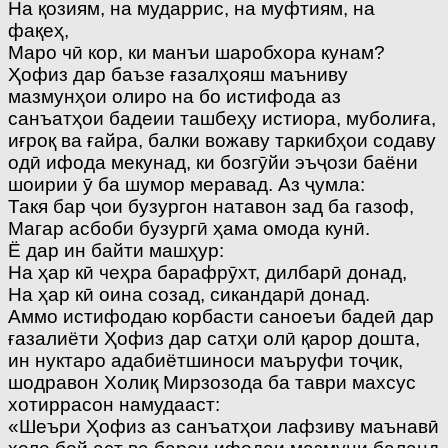
На қозиям, на мударрис, на муфтиям, на
фақеҳ,
Маро чӣ кор, ки манъи шаробхора кунам?
Ҳофиз дар баъзе ғазалҳояш маъниву
мазмунҳои олиро на бо истифода аз
санъатҳои бадеии ташбеҳу истиора, муболиға,
иғроқ ва ғайра, балки вожаву таркибҳои содаву
одӣ ифода мекунад, ки бозгӯйи эъҷози баёни
шоирии ӯ ба шумор меравад. Аз ҷумла:
Такя бар ҷои бузургон натавон зад ба газоф,
Магар асбоби бузургӣ ҳама омода кунӣ.
Ё дар ин байти машҳур:
На ҳар кӣ чеҳра барафрӯхт, дилбарӣ донад,
На ҳар кӣ оина созад, сикандарӣ донад.
Аммо истифодаю корбасти саноеъи бадеӣ дар
ғазалиёти Ҳофиз дар сатҳи олӣ қарор дошта,
ин нуктаро адабиётшиноси маъруфи тоҷик,
шодравон Холиқ Мирзозода ба таври махсус
хотиррасон намудааст:
«Шеъри Ҳофиз аз санъатҳои лафзиву маънавӣ