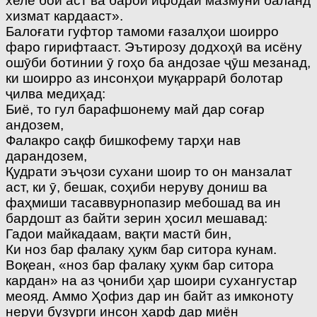
хеле бой аст ва барои ифодаи мазмуни баланд
хизмат кардааст».
Балоғати гуфтор тамоми ғазалҳои шоирро
фаро гирифтааст. Эътирозу додхоҳӣ ва исёну
ошӯби ботинии ӯ гоҳо ба андозае ҷӯш мезанад,
ки шоирро аз инсонҳои муқаррарӣ болотар
ҷилва медиҳад:
Биё, то гул барафшонему май дар соғар
андозем,
Фалакро сақф бишкофему тарҳи нав
дарандозем,
Қудрати эъҷози сухани шоир то он манзалат
аст, ки ӯ, бешак, соҳиби неруву дониш ва
фаҳмиши тасаввурнопазир мебошад ва ин
бардошт аз байти зерин ҳосил мешавад:
Гадои майкадаам, вақти мастӣ бин,
Ки ноз бар фалаку ҳукм бар ситора кунам.
Воқеан, «ноз бар фалаку ҳукм бар ситора
кардан» на аз ҷониби ҳар шоири сухангустар
меояд. Аммо Ҳофиз дар ин байт аз имконоту
неруи бузурги инсон ҳарф дар миён