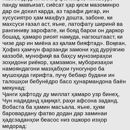
панду мавъизат, сиёсат ҳар қисм мазоминро
дар он дохил карда, аз тарафи дигар, ин
хусусиятро ҳам маҳфуз дошта, забоне, ки
махсуси ғазал аст, яъне, латофату ширинӣ ва
рангиниву зарофате, ки бояд барои он даркор
бошад, ҳамаро риоят намуда, нагзоштааст, ки
чизе дар ин миёна аз қалам бияфтад». Воқеан,
Ҳофиз ҳамчун фарзанди замони худ дурӯягию
каззобӣ, мунофиқӣ ва баҳсу мунозираҳои
зоҳидони риёкор, ҳамзамон, муборизаҳои
намояндагони мазҳабҳои гуногунро ба
мушоҳида гирифта, пучу бебақо будани ин
талошҳои бебунёдро басо ҳунармандона баён
мекунад:
Ҷанги ҳафтоду ду миллат ҳамаро узр бинеҳ,
Чун надиданд ҳақиқат, раҳи афсона заданд.
Вобаста ба ҳамин масъала, яъне, ҳукм
баровардану фатво додан дар заминаи
ҳадсзаданҳои беасос низ ошкоро изҳор
медорад: