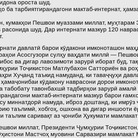
идона ороста шуд.
о ба тарбиятгирандагони мактаб-интернат, ҳамза
н, кумакҳои Пешвои муаззами миллат, муҳтарам
 расонида шуд. Дар интернати мазкур 120 навра
.
рнати давлатӣ барои кӯдакони имконоташон маҳ
фаҳои Асосгузори сулҳу ваҳдати миллӣ — Пешво
бос ва дигар лавозимоти зарурӣ иборат буд, тақ
ҳурии Тоҷикистон Матлубахон Сатториён ва ро
аҳри Хуҷанд таъкид намуданд, ки таваҷҷуҳи дав
ҳамаҷонибаи кӯдакону наврасони дорои имконот
ва табобату тавонбахшӣ тадбирҳои зарурӣ амалӣ
ирандагони мактаб-интернати мазкур барои ғам
у миннатдорӣ намуда, иброз доштанд, ки имрӯз 
ию таълимӣ, хобгоҳ, ошхона ва дигар иншооти ё
ии таълим саривақт аз ҷониби Ҳукумати мамлакат
ешвои миллат, Президенти Ҷумҳурии Тоҷикистон
ӯҳистони Мастчоҳ муовини Сарвазири мамлакат 