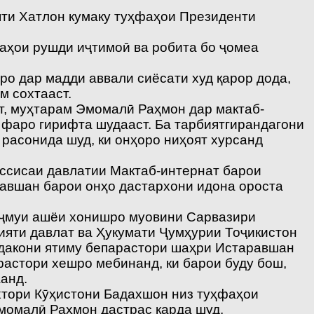
яти Хатлон кумаку туҳфаҳои Президенти
аҳои рушди иҷтимоӣ ва робита бо ҷомеа
ро дар мадди аввали сиёсати худ қарор дода,
м сохтааст.
т, муҳтарам Эмомалӣ Раҳмон дар мактаб-
 фаро гирифта шудааст. Ба тарбиятгирандагони
расонида шуд, ки онҳоро ниҳоят хурсанд
ссисаи давлатии Мактаб-интернат барои
авшан барои онҳо дастархони идона ороста
аҷмуи ашёи хонишро муовини Сарвазири
ияти давлат ва Ҳукумати Ҷумҳурии Тоҷикистон
ӯдакони ятиму бепарастори шаҳри Истаравшан
астори хешро мебинанд, ки барои буду бош,
анд.
хтори Кӯҳистони Бадахшон низ туҳфаҳои
момалӣ Раҳмон дастрас карда шуд.