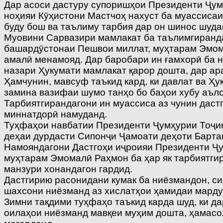
Дар асоси дастуру супоришҳои Президенти Ҷум
ноҳияи Кӯҳистони Мастчоҳ нахуст ба муассисаи
буду бош ва таълиму тарбия дар он шинос шуда
Муовини Сарвазири мамлакат ба таълимгирандаг
башардӯстонаи Пешвои миллат, муҳтарам Эмома
амалӣ менамояд. Дар баробари ин ғамхорӣ ба н
назари Ҳукумати мамлакат қарор дошта, дар а
Ҳамчунин, мавсуф таъкид кард, ки давлат ва Ҳ
замина вазифаи шумо танҳо бо баҳои хубу аъл
Тарбиятгирандагони ин муассиса аз чунин дас
миннатдорӣ намуданд.
Туҳфаҳои навбатии Президенти Ҷумҳурии Тоҷик
деҳаи дурдасти Сипонҷи Ҷамоати деҳоти Бартан
Намояндагони Дастгоҳи иҷроияи Президенти Ҷу
муҳтарам Эмомалӣ Раҳмон ба ҳар як тарбиятгир
манзури хонандагон гардид.
Дастгирию расонидани кумак ба ниёзмандон, с
шахсони ниёзманд аз хислатҳои ҳамидаи марду
Зимни тақдими туҳфаҳо таъкид карда шуд, ки д
оилаҳои ниёзманд мавқеи муҳим дошта, ҳамасо