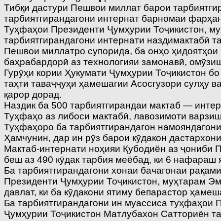
Тибқи дастури Пешвои миллат барои тарбиятги
тарбиятгирандагони интернат барномаи фарҳан
Туҳфаҳои Президенти Ҷумҳурии Тоҷикистон, му
тарбиятгирандагони интернати наздимактабӣ та
Пешвои миллатро супорида, ба онҳо ҳидоятҳои 
баҳрабардорӣ аз технологияи замонавӣ, омӯзиш
Гурӯҳи кории Ҳукумати Ҷумҳурии Тоҷикистон бо 
таҳти таваҷҷуҳи ҳамешагии Асосгузори сулҳу 
қарор дорад.
Наздик ба 500 тарбиятгирандаи мактаб — инте
Туҳфаҳо аз либоси мактабӣ, лавозимоти варзишӣ
Туҳфаҳоро ба тарбиятгирандагон намояндагони
Ҳамчунин, дар ин рӯз барои кӯдакон дастархон
Мактаб-интернати ноҳияи Қубодиён аз ҷониби 
беш аз 490 кӯдак тарбия меёбад, ки 6 нафараш
Ба тарбиятгирандагони хонаи бачагонаи рақам
Президенти Ҷумҳурии Тоҷикистон, муҳтарам Эм
давлат, ки ба кӯдакони ятиму бепарастор ҳаме
Ба тарбиятгирандагони ин муассиса туҳфаҳои П
Ҷумҳурии Тоҷикистон Матлубахон Сатториён та