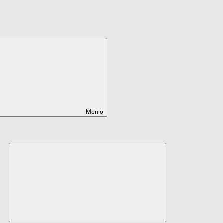
Меню
Развернуть
дочернее
меню