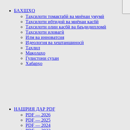
БАХШҲО
Таҳсилоти томактабӣ ва миёнаи умумӣ
Таҳсилоти ибтидоӣ ва миёнаи касбӣ
Таҳсилоти олии касбӣ ва баъдидипломӣ
Таҳсилоти иловагӣ
Илм ва инноватсия
Идеология ва хештаншиносӣ
Таҳлил
Мақолаҳо
Гулистони сухан
Хабарҳо
НАШРИЯ ДАР PDF
PDF — 2026
PDF — 2025
PDF — 2024