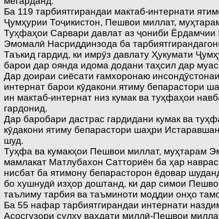
мегарданд.
Ба 119 тарбиятгирандаи мактаб-интернати яти
Ҷумҳурии Тоҷикистон, Пешвои миллат, муҳтара
Туҳфаҳои Сарвари давлат аз ҷониби Ёрдамчии 
Эмомалӣ Насриддинзода ба тарбиятгирандагони
Таъкид гардид, ки имрӯз давлату Ҳукумати Ҷум
барои дар оянда идома додани таҳсил дар муас
Дар доираи сиёсати ғамхоронаю инсондӯстонаи
интернат барои кӯдакони ятиму бепарастори ш
ин мактаб-интернат низ кумак ва туҳфаҳои нав
гардонид.
Дар баробари дастрас гардидани кумак ва туҳ
кӯдакони ятиму бепарастори шаҳри Истаравшан
шуд.
Туҳфа ва кумакҳои Пешвои миллат, муҳтарам Э
мамлакат Матлубахон Сатториён ба ҳар наврас 
нисбат ба ятимону бепарасторон ёдовар шудан
бо хушнудӣ изҳор доштанд, ки дар симои Пешво
таълиму тарбия ва таъминоти моддии онҳо там
Ба 55 нафар тарбиятгирандаи интернати назди
Асосгузори сулҳу ваҳдати миллӣ-Пешвои милла