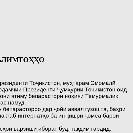
ЪЛИМГОҲҲО
Президенти Тоҷикистон, муҳтарам Эмомалӣ
Ёрдамчии Президенти Ҷумҳурии Тоҷикистон оид
кони ятиму бепарастори ноҳияи Темурмалик
ас намуд.
 бепарасторро дар ҷойи аввал гузошта, баҳри
мактаб-интернатҳо ба ин қишри ҷомеа барои
сҳои варзишӣ иборат буд, тақдим гардид.