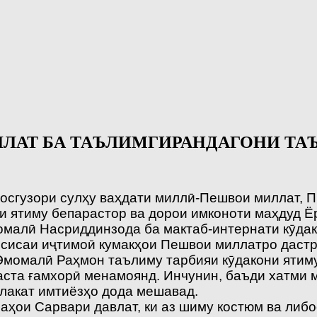
ЛАТ БА ТАЪЛИМГИРАНДАГОНИ ТА
сосгузори сулҳу ваҳдати миллӣ-Пешвои миллат, 
ни ятиму бепарастор ва дорои имконоти маҳдуд 
омалӣ Насриддинзода ба мактаб-интернати кӯда
ссисаи иҷтимоӣ кумакҳои Пешвои миллатро дастр
Эмомалӣ Раҳмон таълиму тарбияи кӯдакони ятиму
ста ғамхорӣ менамоянд. Инчунин, баъди хатми 
лакат имтиёзҳо дода мешавад.
аҳои Сарвари давлат, ки аз шиму костюм ва либо