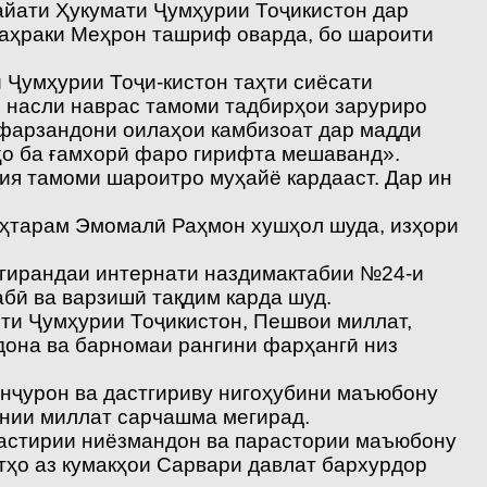
айати Ҳукумати Ҷумҳурии Тоҷикистон дар
шаҳраки Меҳрон ташриф оварда, бо шароити
 Ҷумҳурии Тоҷи-кистон таҳти сиёсати
 насли наврас тамоми тадбирҳои заруриро
 фарзандони оилаҳои камбизоат дар мадди
ҳо ба ғамхорӣ фаро гирифта мешаванд».
бия тамоми шароитро муҳайё кардааст. Дар ин
уҳтарам Эмомалӣ Раҳмон хушҳол шуда, изҳори
тгирандаи интернати наздимактабии №24-и
бӣ ва варзишӣ тақдим карда шуд.
ти Ҷумҳурии Тоҷикистон, Пешвои миллат,
дона ва барномаи рангини фарҳангӣ низ
анҷурон ва дастгириву нигоҳубини маъюбону
ании миллат сарчашма мегирад.
 дастирии ниёзмандон ва парастории маъюбону
тҳо аз кумакҳои Сарвари давлат бархурдор