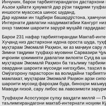
Инчунин, барои тарбиятгирандагон дастархони 
Аъзои ҳайати ҳукуматӣ дар рӯзи тақдими туҳфаҳ
иншооти муассиса шинос шуданд.
Дар идомаи ин тадбири башардӯстона, ҳамчуни
Интернати давлатии наздимактабии Кангурт низ
онҳо тамоми шароити зарурӣ муҳайё гардидааст
Барои 231 нафар тарбиятгирандаи Мактаб-инте
Хуҷанд низ дастархони идона ороста шуда, туҳ
муҳтарам Эмомалӣ Раҳмон, ки аз маҷмуи сару ли
Зимни тақдими туҳфаҳо муовини Сарвазири Ҷум
иҷроияи ҳокимияти давлатии вилояти Суғд ва ш
муҳтарам Эмомалӣ Раҳмон ба таълиму тарбияи 
овардани шароити мусоиди нигоҳубин, таҳсил 
Омӯзгорону парасторон ва волидайни тарбиятг
мамлакат, муҳтарам Эмомалӣ Раҳмон арзи сипос
шароити мусоид фароҳам буда, биноҳои маъмур
Маводи ғизоӣ, сару либос ва лавозимоти зарур
Туҳфаҳои Асосгузори сулҳу ваҳдати миллӣ — П
таълимгирандагони мактаб-интернати ноҳияи К