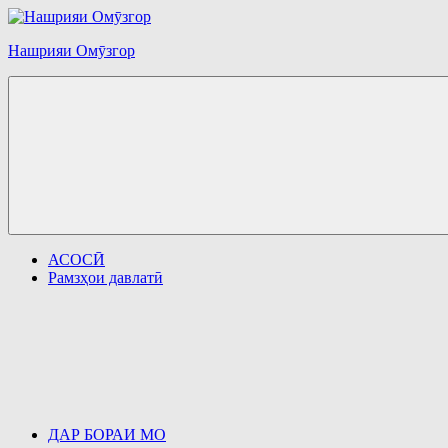
Перейти
к
Нашрияи Омӯзгор
содержимому
АСОСӢ
Рамзҳои давлатӣ
ДАР БОРАИ МО