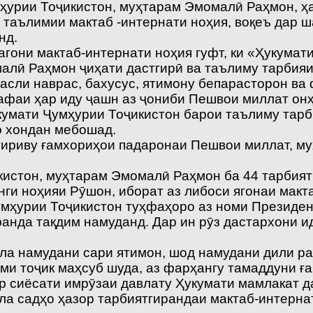
ҳурии Тоҷикистон, муҳтарам Эмомалӣ Раҳмон, ҳ
 таълимии мактаб -интернати ноҳия, воқеъ дар 
нд.
они мактаб-интернати ноҳия гуфт, ки «Ҳукумати
лӣ Раҳмон ҷиҳати дастгирӣ ва таълиму тарбияи
асли наврас, бахусус, ятимону бепарасторон ва
рафаи ҳар иду ҷашн аз ҷониби Пешвои миллат он
укумати Ҷумҳурии Тоҷикистон барои таълиму тар
о хондан мебошад.
тгириву ғамхориҳои падаронаи Пешвои миллат, м
истон, муҳтарам Эмомалӣ Раҳмон ба 44 тарбия
ги ноҳияи Рӯшон, иборат аз либоси ягонаи макта
мҳурии Тоҷикистон туҳфаҳоро аз номи Президен
анда тақдим намуданд. Дар ин рӯз дастархони и
ила намудани сари ятимон, шод намудани дили р
ми тоҷик маҳсуб шуда, аз фарҳангу тамаддуни ғ
ар сиёсати имрӯзаи давлату Ҳукумати мамлакат
ла садҳо ҳазор тарбиятгирандаи мактаб-интерна