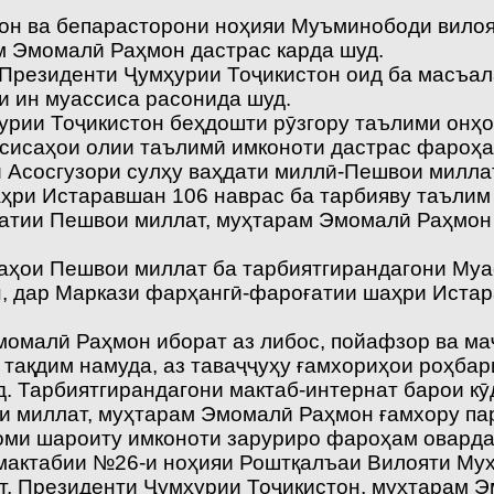
мон ва бепарасторони ноҳияи Муъминободи вило
м Эмомалӣ Раҳмон дастрас карда шуд.
Президенти Ҷумҳурии Тоҷикистон оид ба масъал
 ин муассиса расонида шуд.
ҳурии Тоҷикистон беҳдошти рӯзгору таълими онҳо
сисаҳои олии таълимӣ имконоти дастрас фароҳа
 Асосгузори сулҳу ваҳдати миллӣ-Пешвои милла
аҳри Истаравшан 106 наврас ба тарбияву таълим
батии Пешвои миллат, муҳтарам Эмомалӣ Раҳмон 
фаҳои Пешвои миллат ба тарбиятгирандагони Муа
, дар Маркази фарҳангӣ-фароғатии шаҳри Истар
момалӣ Раҳмон иборат аз либос, пойафзор ва м
тақдим намуда, аз таваҷҷуҳу ғамхориҳои роҳбар
д. Тарбиятгирандагони мактаб-интернат барои к
и миллат, муҳтарам Эмомалӣ Раҳмон ғамхору пар
оми шароиту имконоти заруриро фароҳам оварда
мактабии №26-и ноҳияи Роштқалъаи Вилояти Му
т, Президенти Ҷумҳурии Тоҷикистон, муҳтарам Э