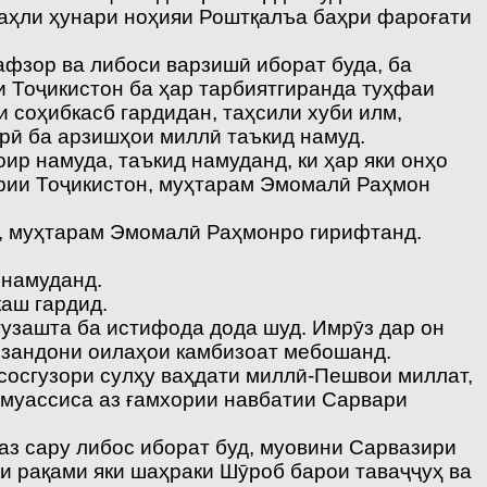
 аҳли ҳунари ноҳияи Роштқалъа баҳри фароғати
фзор ва либоси варзишӣ иборат буда, ба
и Тоҷикистон ба ҳар тарбиятгиранда туҳфаи
 соҳибкасб гардидан, таҳсили хуби илм,
орӣ ба арзишҳои миллӣ таъкид намуд.
ир намуда, таъкид намуданд, ки ҳар яки онҳо
урии Тоҷикистон, муҳтарам Эмомалӣ Раҳмон
т, муҳтарам Эмомалӣ Раҳмонро гирифтанд.
 намуданд.
каш гардид.
узашта ба истифода дода шуд. Имрӯз дар он
арзандони оилаҳои камбизоат мебошанд.
сосгузори сулҳу ваҳдати миллӣ-Пешвои миллат,
 муассиса аз ғамхории навбатии Сарвари
аз сару либос иборат буд, муовини Сарвазири
и рақами яки шаҳраки Шӯроб барои таваҷҷуҳ ва