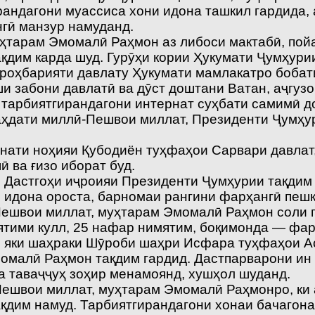
рандагони муассиса хони идона ташкил гардида,
гӣ манзур намуданд.
ҳтарам Эмомалӣ Раҳмон аз либоси мактабӣ, пойа
қдим карда шуд. Гурӯҳи кории Ҳукумати Ҷумҳури
роҳбарияти давлату Ҳукумати мамлакатро бобати
и забони давлатӣ ва дӯст доштани Ватан, аҷгуз
тарбиятгирандагони интернат суҳбати самимӣ до
ваҳдати миллӣ-Пешвои миллат, Президенти Ҷумҳ
рнати ноҳияи Қубодиён туҳфаҳои Сарвари давла
 ва ғизо иборат буд.
 Дастгоҳи иҷроияи Президенти Ҷумҳурии тақдим
и идона ороста, барномаи рангини фарҳангӣ пеш
Пешвои миллат, муҳтарам Эмомалӣ Раҳмон соли г
 ятими кулл, 25 нафар нимятим, боқимонда — ф
и яки шаҳраки Шӯроби шаҳри Исфара туҳфаҳои А
омалӣ Раҳмон тақдим гардид. Дастпарварони ин
ша таваҷҷуҳ зоҳир менамоянд, хушҳол шуданд.
ешвои миллат, муҳтарам Эмомалӣ Раҳмонро, ки 
қдим намуд. Тарбиятгирандагони хонаи бачагона