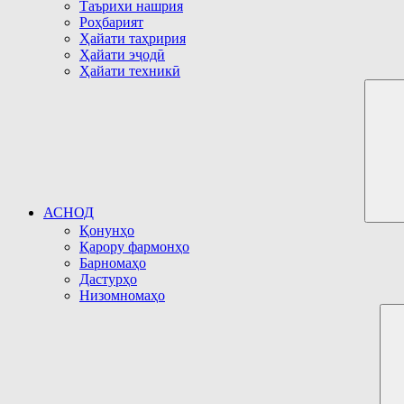
Таърихи нашрия
Роҳбарият
Ҳайати таҳририя
Ҳайати эҷодӣ
Ҳайати техникӣ
АСНОД
Қонунҳо
Қарору фармонҳо
Барномаҳо
Дастурҳо
Низомномаҳо