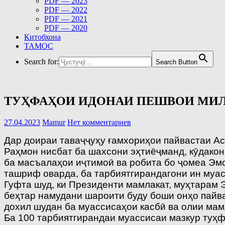
PDF — 2023
PDF — 2022
PDF — 2021
PDF — 2020
Китобхона
ТАМОС
Search for:
Search Button
ТУҲФАҲОИ ИДОНАИ ПЕШВОИ МИЛ
27.04.2023
Mamur
Нет комментариев
Дар доираи таваҷҷуҳу ғамхориҳои пайвастаи А
Раҳмон нисбат ба шахсони эҳтиёҷманд, кӯдако
ба масъалаҳои иҷтимоӣ ва робита бо ҷомеа Эм
ташриф оварда, ба тарбиятгирандагони ин муа
Гуфта шуд, ки Президенти мамлакат, муҳтарам 
беҳтар намудани шароити буду боши онҳо пайва
дохил шудан ба муассисаҳои касбӣ ва олии мам
Ба 100 тарбиятгирандаи муассисаи мазкур туҳф