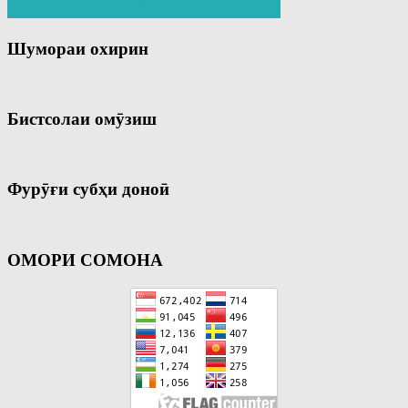
Шумораи охирин
Бистсолаи омӯзиш
Фурӯғи субҳи доноӣ
ОМОРИ СОМОНА