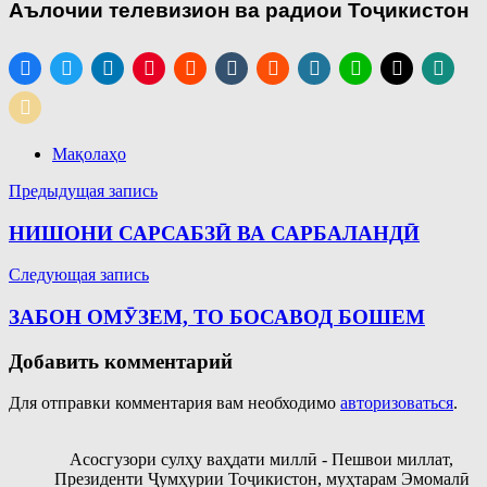
Аълочии
телевизион
ва
радиои
То
ҷ
икистон
Мақолаҳо
Навигация
Предыдущая запись
по
НИШОНИ САРСАБЗӢ ВА САРБАЛАНДӢ
записям
Следующая запись
ЗАБОН ОМӮЗЕМ, ТО БОСАВОД БОШЕМ
Добавить комментарий
Для отправки комментария вам необходимо
авторизоваться
.
Асосгузори сулҳу ваҳдати миллӣ - Пешвои миллат,
Президенти Ҷумҳурии Тоҷикистон, муҳтарам Эмомалӣ