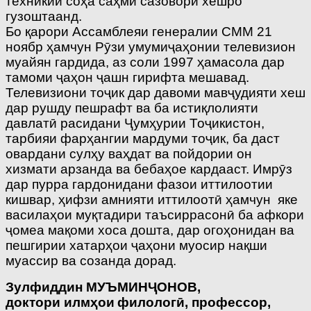
техникии соҳа саҳми сазовори хешро
гузоштаанд.
Бо қарори Ассамблеяи генералии СММ 21
ноябр ҳамчун Рӯзи умумиҷаҳонии телевизион
муайян гардида, аз соли 1997 ҳамасола дар
тамоми ҷаҳон ҷашн гирифта мешавад.
Телевизиони тоҷик дар давоми мавҷудияти хеш
дар рушду пешрафт ва ба истиқлолияти
давлатӣ расидани Ҷумҳурии Тоҷикистон,
тарбияи фарҳангии мардуми тоҷик, ба даст
овардани сулҳу ваҳдат ва пойдории он
хизмати арзанда ва бебаҳое кардааст. Имрӯз
дар пурра гардонидани фазои иттилоотии
кишвар, ҳифзи амнияти иттилоотӣ ҳамчун яке
василаҳои муқтадири таъсиррасонӣ ба афкори
ҷомеа мақоми хоса дошта, дар огоҳонидан ва
пешгирии хатарҳои ҷаҳони муосир нақши
муассир ва созанда дорад.
Зулфиддин МУЪМИ
Н
Ҷ
ОНОВ,
доктори илм
ҳ
ои
филолог
ӣ
,
профессор
,