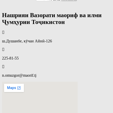
Нашрияи Вазорати маориф ва илми
Ҷумҳурии Тоҷикистон
ш.Душанбе, кӯчаи Айнӣ-126
225-81-55
n.omuzgor@maorif.tj