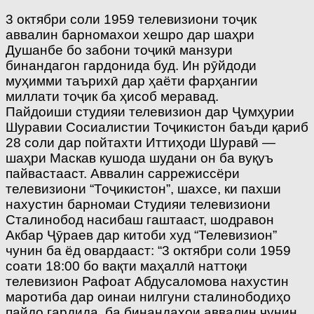
3 октябри соли 1959 телевизиони тоҷик
аввалин барномахои хешро дар шаҳри
Душанбе бо забони тоҷикӣ манзури
бинандагон гардонида буд. Ин рӯйдоди
муҳимми таърихӣ дар ҳаёти фарҳангии
миллати тоҷик ба ҳисоб меравад.
Пайдоиши студияи телевизион дар Ҷумҳурии
Шуравии Сосиалистии Тоҷикистон баъди қариб
28 соли дар пойтахти Иттиҳоди Шуравӣ —
шаҳри Маскав кушода шудани он ба вуқуъ
пайвастааст. Аввалин саррежиссёри
телевизиони “Тоҷикистон”, шахсе, ки пахши
нахустин барномаи Студияи телевизиони
Сталинобод насибаш гаштааст, шодравон
Акбар Ҷӯраев дар китоби худ “Телевизион”
чунин ба ёд овардааст: “3 октябри соли 1959
соати 18:00 бо вақти маҳаллӣ наттоқи
телевизион Рафоат Абдусаломова нахустин
маротиба дар оинаи нилгуни сталинободиҳо
пайдо гардида, ба бинандаҳои аввалин чунин