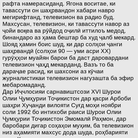
рафта намерасиданд. Ягона воситае, ки
тавассути он шаҳрвандон хабари навро
мегирифтанд, телевизион ва радио буд.
Махсусан, телевизион, ки тавассути навор аз
ҷойи воқеа ва рӯйдод оҷилӣ иттилоъ медод,
бинандаро аз ҳама бештар ба худ ҷалб мекард.
Шояд ҳамин боис шуд, ки дар солҳои ҷанги
шаҳрвандӣ (солҳои 90 — уми асри ХХ)
гурӯҳҳои муайян барои ба даст даровардани
телевизион ҷаҳд мекарданд. Вазъ то ба
дараҷае расид, ки шахсони аз кӯчаи
журналистикаи телевизион нагузашта ба эфир
мебаромаданд.
Дар Иҷчлосияи сарнавиштсози XVI Шурои
Олии Ҷумҳурии Тоҷикистон дар қасри Арбоби
шаҳри Хуҷанди вилояти Суғд моҳи ноябри
соли 1992 бо интихоби раиси Шурои Олии
Ҷумҳурии Тоҷикистон Эмомалӣ Раҳмон, дар
баробари дигар соҳаҳои муҳим, ба телевизион
низ аҳамияти махсус дода шуда, роҳбарияти