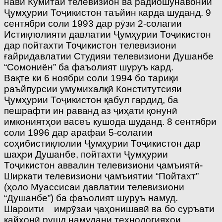
нави Кумитаи телевизион ва радиошунавонии
Ҷумҳурии Тоҷикистон таъйин карда шуданд. 9
сентябри соли 1993 дар рӯзи 2-солагии
Истиқлолияти давлатии Ҷумҳурии Тоҷикистон
дар пойтахти Тоҷикистон телевизиони
ғайридавлатии Студияи телевизиони Душанбе
“Сомониён” ба фаъолият шуруъ кард.
Вақте ки 6 ноябри соли 1994 бо тариқи
раъйпурсии умумихалқӣ Конститутсияи
Ҷумҳурии Тоҷикистон қабул гардид, ба
пешрафти ин раванд аз ҷиҳати қонунӣ
имкониятҳои васеъ кушода шуданд. 8 сентябри
соли 1996 дар арафаи 5-солагии
соҳибистиқлолии Ҷумҳурии Тоҷикистон дар
шаҳри Душанбе, пойтахти Ҷумҳурии
Тоҷикистон аввалин телевизиони ҷамъиятӣ-
Ширкати телевизиони ҷамъиятии “Пойтахт”
(ҳоло Муассисаи давлатии телевизиони
“Душанбе”) ба фаъолият шуруъ намуд.
Шароити имрӯзаи ҷаҳонишавӣ ва бо суръати
кайҳонӣ рушд намудани технологияҳои