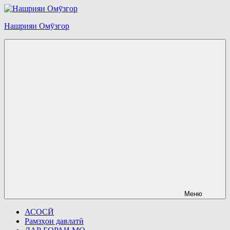
Перейти
к
Нашрияи Омӯзгор
содержимому
Меню
АСОСӢ
Рамзҳои давлатӣ