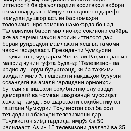
иттилоотӣ ба фаъолгардии воситаҳои ахбори
омма овардааст. Имрӯз хонадонеро дарёфт
намудан душвор аст, ки барномаҳои
телевизиониро тамошо намекарда бошад.
Телевизион барои миллионҳо сокинони сайёра
яке аз сарчашмаҳои асосии иттилоот дар
бораи рӯйдодҳои мамлакати хеш ва тамоми
ҷаҳон гардидааст. Президенти Ҷумҳурии
Тоҷикистон, муҳтарам Эмомалӣ Раҳмон дар ин
маврид чунин гуфта буданд: “Телевизион ва
радио ду неруи бузургеанд, ки ба таҳкими
ваҳдати миллӣ, пешрафти нақшаҳои бузурги
созандагӣ ва амалӣ гардидани ормонҳои
бунёди як кишвари соҳибистиқлолу озоди
демократӣ ва ҷомеаи шаҳрвандӣ мусоидат
хоҳанд намуд”. Бо шарофати соҳибистиқлол
гаштани Ҷумҳурии Тоҷикистон сол ба сол
теъдоди шабакаҳои телевизионӣ дар
Тоҷикистон зиёд гардида, имрӯз ба 50
расидааст. Аз ин 15 телевизони давлатӣ ва 35