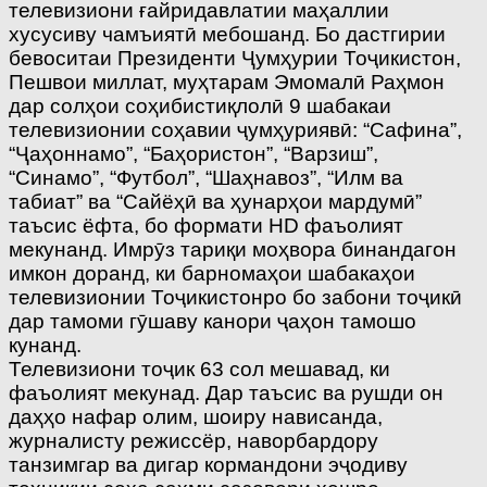
телевизиони ғайридавлатии маҳаллии
хусусиву чамъиятӣ мебошанд. Бо дастгирии
бевоситаи Президенти Ҷумҳурии Тоҷикистон,
Пешвои миллат, муҳтарам Эмомалӣ Раҳмон
дар солҳои соҳибистиқлолӣ 9 шабакаи
телевизионии соҳавии ҷумҳуриявӣ: “Сафина”,
“Ҷаҳоннамо”, “Баҳористон”, “Варзиш”,
“Синамо”, “Футбол”, “Шаҳнавоз”, “Илм ва
табиат” ва “Сайёҳӣ ва ҳунарҳои мардумӣ”
таъсис ёфта, бо формати HD фаъолият
мекунанд. Имрӯз тариқи моҳвора бинандагон
имкон доранд, ки барномаҳои шабакаҳои
телевизионии Тоҷикистонро бо забони тоҷикӣ
дар тамоми гӯшаву канори ҷаҳон тамошо
кунанд.
Телевизиони тоҷик 63 сол мешавад, ки
фаъолият мекунад. Дар таъсис ва рушди он
даҳҳо нафар олим, шоиру нависанда,
журналисту режиссёр, наворбардору
танзимгар ва дигар кормандони эҷодиву