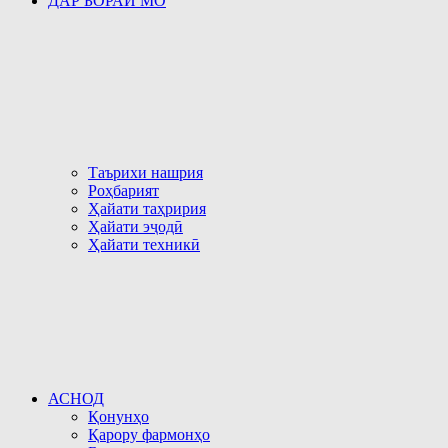
ДАР БОРАИ МО
Таърихи нашрия
Роҳбарият
Ҳайати таҳририя
Ҳайати эҷодӣ
Ҳайати техникӣ
АСНОД
Қонунҳо
Қарору фармонҳо