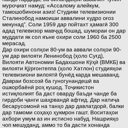
муроҷиат намуд: «Ассалому алейкум,
тамошобинони азиз! Студияи телевизионии
Сталинобод намоиши аввалини худро оғоз
мекунад”. Соли 1959 дар пойтахт ҳамагӣ 300
адад телевизор мавҷуд бошад, шумораи он дар
муддати як сол яъне охири соли 1960 ба 2500
мерасад.
Дар охири солҳои 80-ум ва аввали солҳои 90-
ум дар вилояти Ленинобод (ҳоло Суғд),
Вилояти Автономии Бадахшони Кӯҳӣ (ВМКБ) ва
вилояти Қӯрғонтеппа (ҳоло Хатлон) студияҳои
телевизиони вилоятӣ бунёд карда мешаванд.
Давраи бозсозӣ ба гуногунандешӣ ва
ошкорбаёнӣ роҳ кушод. Тоҷикистон
истиқлолият ба даст оварду баъди чанде ба
гирдоби ҷанги шаҳрвандӣ афтид. Дар натиҷа
бесарусомонӣ на танҳо дар давлатдорӣ, балки
дар тамоми соҳаҳо ҳукмрон гашт. Воситаҳои
ахбори умум аз ин истисно набуд. Нашрияҳо
чоп мешуданд, аммо то ба дасти хонанда