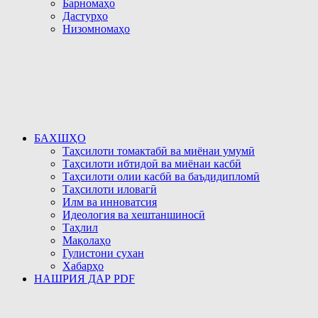
Барномаҳо
Дастурҳо
Низомномаҳо
БАХШҲО
Таҳсилоти томактабӣ ва миёнаи умумӣ
Таҳсилоти ибтидоӣ ва миёнаи касбӣ
Таҳсилоти олии касбӣ ва баъдидипломӣ
Таҳсилоти иловагӣ
Илм ва инноватсия
Идеология ва хештаншиносӣ
Таҳлил
Мақолаҳо
Гулистони сухан
Хабарҳо
НАШРИЯ ДАР PDF