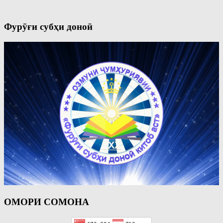
Фурӯғи субҳи доноӣ
ОМОРИ СОМОНА