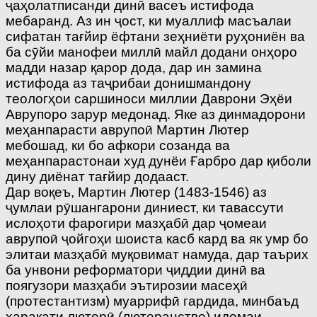
ҷаҳолатписанди динӣ васеъ истифода
мебаранд. Аз ин ҷост, ки муаллиф масъалаи
сифатан тағйир ёфтани зеҳниёти руҳониён ва
ба сӯйи манофеи миллӣ майл додани онҳоро
мадди назар қарор дода, дар ин замина
истифода аз таҷрибаи донишмандону
теологҳои саршиноси миллии Даврони Эҳёи
Аврупоро зарур медонад. Яке аз динмадорони
меҳанпарасти аврупоӣ Мартин Лютер
мебошад, ки бо афкори созанда ва
меҳанпарастонаи худ дунёи Ғарбро дар қиболи
дину диёнат тағйир додааст.
Дар воқеъ, Мартин Лютер (1483-1546) аз
ҷумлаи рӯшангарони диниест, ки тавассути
ислоҳоти фарогири мазҳабӣ дар ҷомеаи
аврупоӣ ҷойгоҳи шоиста касб кард ва як умр бо
элитаи мазҳабӣ муқовимат намуда, дар таърих
ба унвони реформатори ҷиддии динӣ ва
поягузори мазҳаби эътирозии масеҳӣ
(протестантизм) муаррифӣ гардида, минбаъд
ҳаракати лютерӣ (лютеранство) идомаи