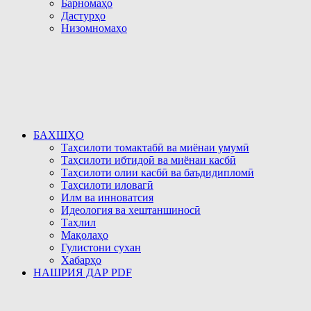
Барномаҳо
Дастурҳо
Низомномаҳо
БАХШҲО
Таҳсилоти томактабӣ ва миёнаи умумӣ
Таҳсилоти ибтидоӣ ва миёнаи касбӣ
Таҳсилоти олии касбӣ ва баъдидипломӣ
Таҳсилоти иловагӣ
Илм ва инноватсия
Идеология ва хештаншиносӣ
Таҳлил
Мақолаҳо
Гулистони сухан
Хабарҳо
НАШРИЯ ДАР PDF