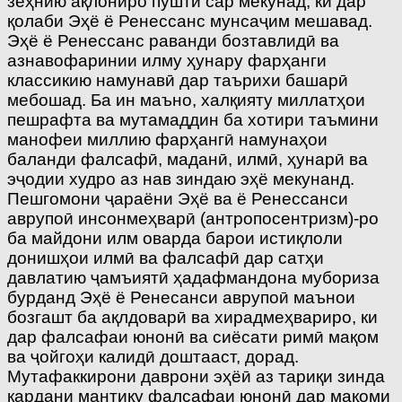
зеҳнию ақлониро пушти сар мекунад, ки дар
қолаби Эҳё ё Ренессанс мунсаҷим мешавад.
Эҳё ё Ренессанс раванди бозтавлидӣ ва
азнавофаринии илму ҳунару фарҳанги
классикию намунавӣ дар таърихи башарӣ
мебошад. Ба ин маъно, халқияту миллатҳои
пешрафта ва мутамаддин ба хотири таъмини
манофеи миллию фарҳангӣ намунаҳои
баланди фалсафӣ, маданӣ, илмӣ, ҳунарӣ ва
эҷодии худро аз нав зиндаю эҳё мекунанд.
Пешгомони ҷараёни Эҳё ва ё Ренессанси
аврупоӣ инсонмеҳварӣ (антропосентризм)-ро
ба майдони илм оварда барои истиқлоли
донишҳои илмӣ ва фалсафӣ дар сатҳи
давлатию ҷамъиятӣ ҳадафмандона мубориза
бурданд Эҳё ё Ренесанси аврупоӣ маънои
бозгашт ба ақлдоварӣ ва хирадмеҳвариро, ки
дар фалсафаи юнонӣ ва сиёсати римӣ мақом
ва ҷойгоҳи калидӣ доштааст, дорад.
Мутафаккирони даврони эҳёӣ аз тариқи зинда
кардани мантиқу фалсафаи юнонӣ дар мақоми