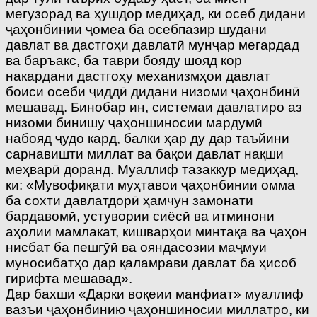
мегузорад ва ҳушдор медиҳад, ки осеб дидани
ҷаҳонбинии ҷомеа ба осебпазир шудани
давлат ва дастгоҳи давлатӣ мунҷар мегардад
ва баръакс, ба таври бояду шояд кор
накардани дастгоҳу механизмҳои давлат
боиси осеби ҷиддӣ дидани низоми ҷаҳонбинӣ
мешавад. Бинобар ин, системаи давлатиро аз
низоми бинишу ҷаҳоншиносии мардумӣ
набояд ҷудо кард, балки ҳар ду дар таъйини
сарнавишти миллат ва бақои давлат нақши
меҳварӣ доранд. Муаллиф тазаккур медиҳад,
ки: «Мувофиқати муҳтавои ҷаҳонбинии омма
ба сохти давлатдорӣ ҳамчун замонати
бардавомӣ, устувории сиёсӣ ва итминони
аҳолии мамлакат, кишварҳои минтақа ва ҷаҳон
нисбат ба пешгӯӣ ва ояндасозии маҷмуи
муносибатҳо дар қаламрави давлат ба ҳисоб
гирифта мешавад».
Дар бахши «Дарки воқеии манфиат» муаллиф
вазъи ҷаҳонбинию ҷаҳоншиносии миллатро, ки