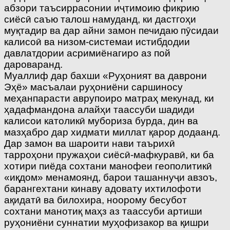
абзори таъсиррасонии иҷтимоию фикрию
сиёсӣ саъю талош намуданд, ки дастгоҳи
муқтадир ва дар айни замон печидаю пӯсидаи
калисоӣ ва низом-системаи истибдодии
давлатдории асримиёнагиро аз пой
дароваранд.
Муаллиф дар бахши «Руҳоният ва даврони
Эҳё» масъалаи руҳониёни саршиносу
меҳанпарасти аврупоиро матраҳ мекунад, ки
ҳадафмандона алайҳи таассуби шадиди
калисои католикӣ мубориза бурда, дин ва
мазҳабро дар хидмати миллат қарор додаанд.
Дар замон ва шароити нави таърихӣ
тарроҳони пружаҳои сиёсӣ-мафкуравӣ, ки ба
хотири пиёда сохтани манофеи геополитикӣ
«иқдом» менамоянд, барои ташаннуҷи авзоъ,
барангехтани кинаву адовату ихтилофоти
ақидатӣ ва билохира, ноорому бесубот
сохтани манотиқ маҳз аз таассуби артиши
руҳониёни суннатии муҳофизакор ва қишри