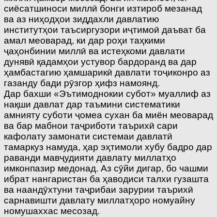
сиёсатшиноси миллӣ бонги изтироб мезанад
ва аз ниҳодҳои зиддахли давлатию
институтҳои таъсиргузори иҷтимоӣ даъват ба
амал меоварад, ки дар роҳи таҳкими
ҷаҳонбинии миллӣ ва истеҳкоми давлати
дунявӣ қадамҳои устувор бардоранд ва дар
ҳамбастагию ҳамшарикӣ давлати тоҷиконро аз
газанду бади рӯзгор ҳифз намоянд.
Дар бахши «Эътимоднокии субот» муаллиф аз
нақши давлат дар таъмини систематики
амнияту суботи ҷомеа сухан ба миён меоварад
ва бар мабнои таҷриботи таърихӣ сари
кафолату замонати системаи давлатӣ
тамаркуз намуда, ҳар эҳтимоли хубу бадро дар
раванди мавҷудияти давлату миллатҳо
имконпазир медонад. Аз сӯйи дигар, бо чашми
ибрат нангаристан ба ҳаводиси талхи гузашта
ва наандӯхтуни таҷрибаи зарурии таърихӣ
сарнавишти давлату миллатҳоро номуайну
номушаххас месозад.