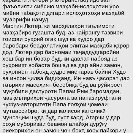
фаъолияти сиёсию мазҳабӣ-ислоҳотии ӯро
миёни табақоти дигари ислоҳотхоҳи мазҳабӣ
муаррифӣ намуд.
Мартин Лютер, ки марҳилаҳои таълимоти
мазҳабиро гузашта буд, аз найрангу тазвири
тоифаи руҳонӣ огаҳ шуд ва худро дар
баробари беадолатиҳои элитаи мазҳабӣ қарор
дод. Лютер дар барномаи таҷаддудгаройии
хеш бар ин бовар буд, ки давлат набояд аз
руҳоният вобаста бошад ва дар айни замон,
руҳониён набояд худро миёнарав байни Худо
ва инсон ҷилва бидиҳанд. Ин навъ ҷасорат дар
таърихи масеҳият бесобиқа буд ва рӯйирост
муқобили дастуроти Папаи Рим баромадан,
мавқеъгириҳои ҷасурона ва напазируфтани
нуфуз-авторитети Папа пояҳои ҷомеаи
мутаассибро, ки дар калисои католикӣ
мунсаҷим шуда буд, суст кард. Агарчи ӯ дар
роҳи муборизаи беамон алайҳи дурӯғу
риёкориҳои он замон ҷон бохт, кору пайкори ӯ