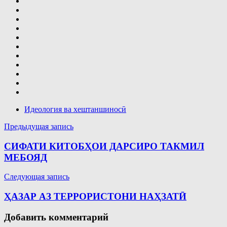
Идеология ва хештаншиносӣ
Навигация
Предыдущая запись
по
СИФАТИ КИТОБҲОИ ДАРСИРО ТАКМИЛ
записям
МЕБОЯД
Следующая запись
ҲАЗАР АЗ ТЕРРОРИСТОНИ НАҲЗАТӢ
Добавить комментарий