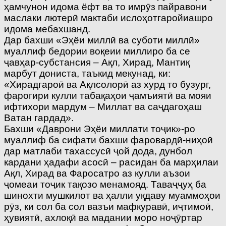
ҳамчунон идома ёфт ва то имрӯз пайравони
маслаки лютерӣ мактаби ислоҳотгаройиашро
идома мебахшанд.
Дар бахши «Эҳёи миллӣ ва суботи миллӣ»
муаллиф бедории воқеии миллиро ба се
ҷавҳар-субстансия – Ақл, Хирад, Мантиқ
марбут дониста, таъкид мекунад, ки:
«Хирадгароӣ ва Ақлсолорӣ аз хурд то бузург,
фарогири кулли табақаҳои ҷамъиятӣ ва мояи
ифтихори мардум – Миллат ва саҷдагоҳаш
Ватан гардад».
Бахши «Даврони Эҳёи миллати тоҷик»-ро
муаллиф ба сифати бахши фаровардӣ-ниҳоӣ
дар матлаби тахассусӣ ҷой дода, дунбол
кардани ҳадафи асосӣ – расидан ба марҳилаи
Ақл, Хирад ва Фаросатро аз кулли аъзои
ҷомеаи тоҷик тақозо менамояд. Таваҷҷуҳ ба
шинохти мушкилот ва ҳалли уқдаву муаммоҳои
рӯз, ки сол ба сол вазъи мафкуравӣ, иҷтимоӣ,
ҳувиятӣ, ахлоқӣ ва мадании моро ноҷӯртар