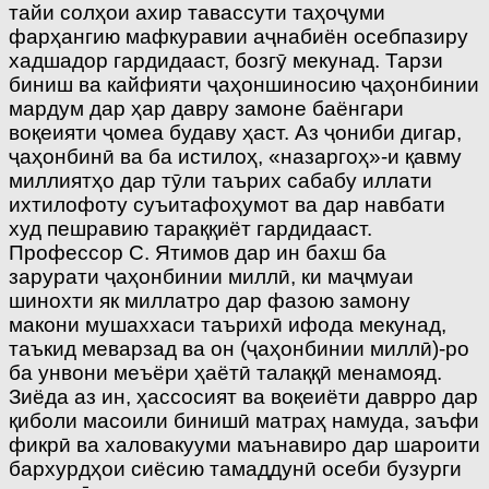
тайи солҳои ахир тавассути таҳоҷуми
фарҳангию мафкуравии аҷнабиён осебпазиру
хадшадор гардидааст, бозгӯ мекунад. Тарзи
биниш ва кайфияти ҷаҳоншиносию ҷаҳонбинии
мардум дар ҳар давру замоне баёнгари
воқеияти ҷомеа будаву ҳаст. Аз ҷониби дигар,
ҷаҳонбинӣ ва ба истилоҳ, «назаргоҳ»-и қавму
миллиятҳо дар тӯли таърих сабабу иллати
ихтилофоту суъитафоҳумот ва дар навбати
худ пешравию тараққиёт гардидааст.
Профессор С. Ятимов дар ин бахш ба
зарурати ҷаҳонбинии миллӣ, ки маҷмуаи
шинохти як миллатро дар фазою замону
макони мушаххаси таърихӣ ифода мекунад,
таъкид меварзад ва он (ҷаҳонбинии миллӣ)-ро
ба унвони меъёри ҳаётӣ талаққӣ менамояд.
Зиёда аз ин, ҳассосият ва воқеиёти даврро дар
қиболи масоили бинишӣ матраҳ намуда, заъфи
фикрӣ ва халовакууми маънавиро дар шароити
бархурдҳои сиёсию тамаддунӣ осеби бузурги