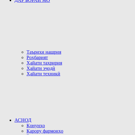
ДАР БОРАИ МО
Таърихи нашрия
Роҳбарият
Ҳайати таҳририя
Ҳайати эҷодӣ
Ҳайати техникӣ
АСНОД
Қонунҳо
Қарору фармонҳо