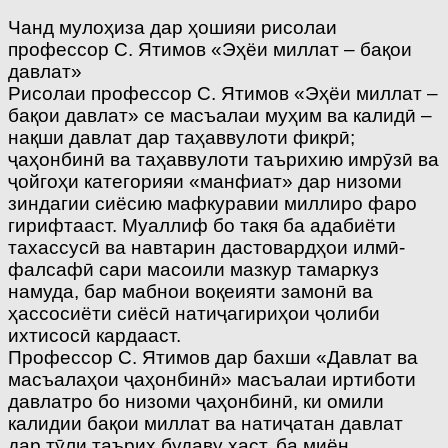
Чанд мулоҳиза дар ҳошияи рисолаи
профессор С. Ятимов «Эҳёи миллат – бақои
давлат»
Рисолаи профессор С. Ятимов «Эҳёи миллат –
бақои давлат» се масъалаи муҳим ва калидӣ –
нақши давлат дар таҳаввулоти фикрӣ;
ҷаҳонбинӣ ва таҳаввулоти таърихию имрӯзӣ ва
ҷойгоҳи категорияи «манфиат» дар низоми
зиндагии сиёсию мафкуравии миллиро фаро
гирифтааст. Муаллиф бо такя ба адабиёти
тахассусӣ ва навтарин дастовардҳои илмӣ-
фалсафӣ сари масоили мазкур тамаркуз
намуда, бар мабнои воқеияти замонӣ ва
ҳассосиёти сиёсӣ натиҷагириҳои ҷолиби
ихтисосӣ кардааст.
Профессор С. Ятимов дар бахши «Давлат ва
масъалаҳои ҷаҳонбинӣ» масъалаи иртиботи
давлатро бо низоми ҷаҳонбинӣ, ки омили
калидии бақои миллат ва натиҷатан давлат
дар тӯли таърих будаву ҳаст, ба миён