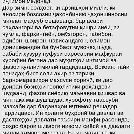
иҷтимоӣ медонад.
Дар зимн, солҳост, ки арзишҳои миллӣ, ки
аносири бозсозии ҷаҳонбинию ҷаҳоншиносии
миллат маҳсуб мешаванд, бар асари
саҳлангорӣ ва бетафовутии қишри зиёӣ, аз
ҷумла, фарҳангиён, омӯзгорон, табибон,
адибон, шоирон, нависандагон, олимон,
донишмандон ба бунбаст мувоҷеҳ шуда,
сабаби ҳузуру нуфузи саросарии мафкураи
хурофии бегона дар муҳитҳои иҷтимоӣ ва
фазои куллии миллӣ гардидаанд. Воқеан, тайи
понздаҳ-бист соли ахир аз тариқи
барномарезиҳои махсуси хориҷӣ, ки дар
доираи бозиҳои геополитикӣ роҳандозӣ
шудаанд, фазои сиёсию маънавии кишвар ва
минтақа мағшуш шуда, хурофоту таассуби
мазҳабӣ дар баданаҳои иҷтимоӣ решадор
гардидааст. Ин ҳолати буҳронӣ ба давлат ва
дастгоҳҳои давлатӣ таъсири манфӣ расонида,
роҳро барои шикасти низоми сиёсӣ ва давлати
миллӣ ҳамвор месозад. Ба ин маъност, ки