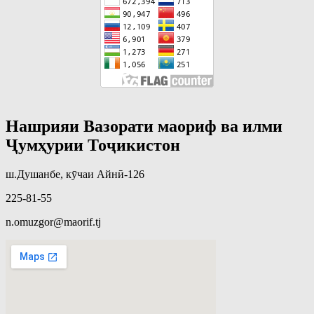
Нашрияи Вазорати маориф ва илми
Ҷумҳурии Тоҷикистон
ш.Душанбе, кӯчаи Айнӣ-126
225-81-55
n.omuzgor@maorif.tj