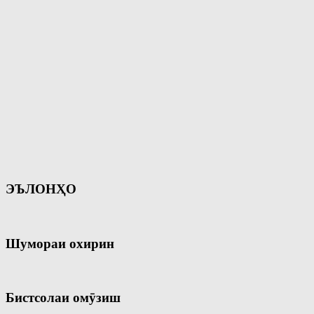
ЭЪЛОНҲО
Шумораи охирин
Бистсолаи омӯзиш