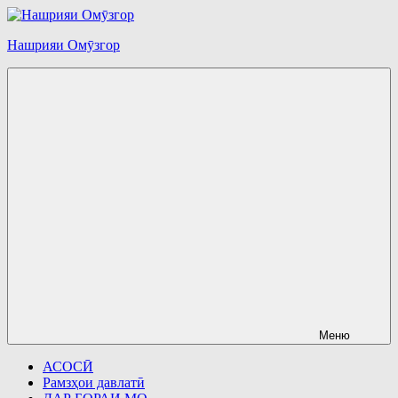
Перейти
к
Нашрияи Омӯзгор
содержимому
Меню
АСОСӢ
Рамзҳои давлатӣ