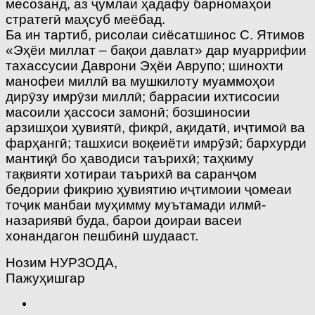
месозанд, аз ҷумлаи ҳадафу барномаҳои
стратегӣ маҳсуб меёбад.
Ба ин тартиб, рисолаи сиёсатшинос С. Ятимов
«Эҳёи миллат – бақои давлат» дар муаррифии
тахассусии Даврони Эҳёи Аврупо; шинохти
манофеи миллӣ ва мушкилоту муаммоҳои
дирӯзу имрӯзи миллӣ; баррасии ихтисосии
масоили ҳассоси замонӣ; бозшиносии
арзишҳои ҳувиятӣ, фикрӣ, ақидатӣ, иҷтимоӣ ва
фарҳангӣ; ташхиси воқеиёти имрӯзӣ; бархурди
мантиқӣ бо ҳаводиси таърихӣ; таҳкиму
тақвияти хотираи таърихӣ ва саранҷом
бедории фикрию ҳувиятию иҷтимоии ҷомеаи
тоҷик манбаи муҳимму муътамади илмӣ-
назариявӣ буда, барои доираи васеи
хонандагон пешбинӣ шудааст.
Нозим НУРЗОДА,
Пажуҳишгар