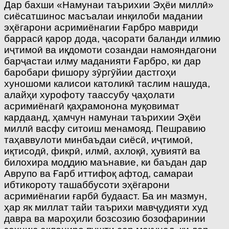
Дар бахши «Намунаи таърихии Эҳёи миллӣ»
сиёсатшинос масъалаи инқилоби мадании
эҳёгарони асримиёнагии Ғарбро мавриди
баррасӣ қарор дода, ҷасорати баланди илмию
иҷтимоӣ ва иқдомоти созандаи намояндагони
барҷастаи илму маданияти Ғарбро, ки дар
баробари фишору зӯргӯйии дастгоҳи
хуношоми калисои католикӣ таслим нашуда,
алайҳи хурофоту таассубу ҷаҳолати
асримиёнагӣ қаҳрамонона муқовимат
кардаанд, ҳамчун намунаи таърихии Эҳёи
миллӣ васфу ситоиш менамояд. Пешравию
таҳаввулоти минбаъдаи сиёсӣ, иҷтимоӣ,
иқтисодӣ, фикрӣ, илмӣ, ахлоқӣ, ҳувиятӣ ва
билохира моддию маънавие, ки баъдан дар
Аврупо ва Ғарб иттифоқ афтод, самараи
ибтикороту ташаббусоти эҳёгарони
асримиёнагии ғарбӣ будааст. Ба ин мазмун,
ҳар як миллат тайи таърихи мавҷудияти худ
давра ва мароҳили бозсозию бозофаринии