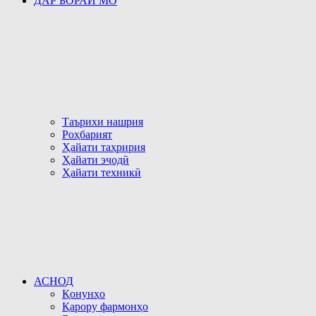
ДАР БОРАИ МО
Таърихи нашрия
Роҳбарият
Ҳайати таҳририя
Ҳайати эҷодӣ
Ҳайати техникӣ
АСНОД
Қонунҳо
Қарору фармонҳо