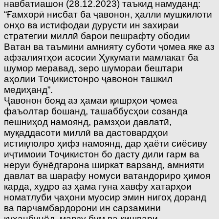
навбатиашон (28.12.2023) таъкид намуданд:
“Ғамхорӣ нисбат ба ҷавонон, ҳалли мушкилоти
онҳо ва истифодаи дурусти ин захираи
стратегии миллӣ барои пешрафту ободии
Ватан ва таъмини амнияту суботи ҷомеа яке аз
афзалиятҳои асосии Ҳукумати мамлакат ба
шумор меравад, зеро шумораи бештари
аҳолии Тоҷикистонро ҷавонон ташкил
медиҳанд”.
Ҷавонон бояд аз ҳамаи қишрҳои ҷомеа
фаъолтар бошанд, ташаббусҳои созанда
пешниҳод намоянд, рамзҳои давлатӣ,
муқаддасоти миллӣ ва дастовардҳои
истиқлолро ҳифз намоянд, дар ҳаёти сиёсиву
иҷтимоии Тоҷикистон бо дасту дили гарм ва
неруи бунёдгарона ширкат варзанд, амнияти
давлат ва шарафу номуси ватандориро ҳимоя
карда, худро аз ҳама гуна хавфу хатарҳои
номатлуби ҷаҳони муосир эмин нигоҳ доранд
ва парчамбардорони ин сарзамини
куҳанбунёд, марзу бум ва кишвари