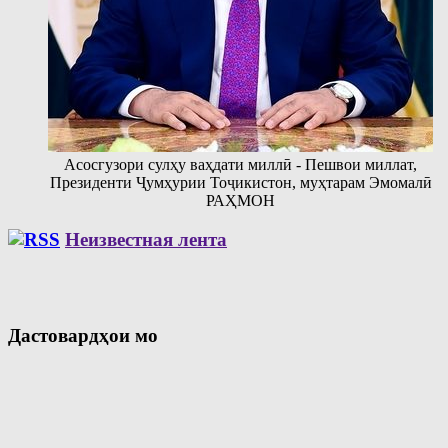
Асосгузори сулҳу ваҳдати миллӣ - Пешвои миллат,
Президенти Ҷумҳурии Тоҷикистон, муҳтарам Эмомалӣ
РАҲМОН
Неизвестная лента
Дастовардҳои мо