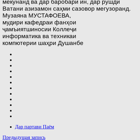
мекунанд ва дар баробари ин, дар рушди
Ватани азизамон саҳми сазовор мегузоранд.
Музаяна МУСТАФОЕВА,
мудири кафедраи фанҳои
ҷамъиятшиносии Коллеҷи
информатика ва техникаи
компютерии шаҳри Душанбе
Дар партави Паём
Навигация
Предыдущая запись