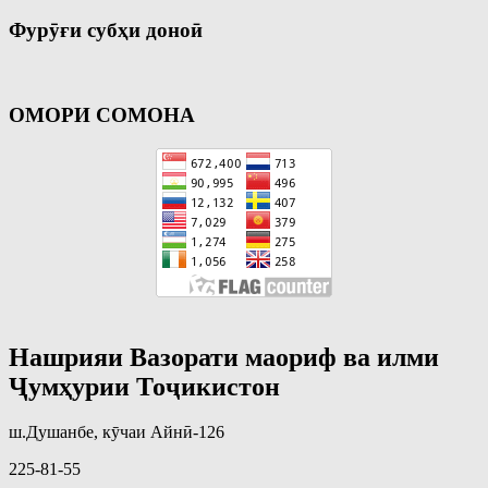
Фурӯғи субҳи доноӣ
ОМОРИ СОМОНА
Нашрияи Вазорати маориф ва илми
Ҷумҳурии Тоҷикистон
ш.Душанбе, кӯчаи Айнӣ-126
225-81-55