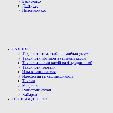
Барномаҳо
Дастурҳо
Низомномаҳо
БАХШҲО
Таҳсилоти томактабӣ ва миёнаи умумӣ
Таҳсилоти ибтидоӣ ва миёнаи касбӣ
Таҳсилоти олии касбӣ ва баъдидипломӣ
Таҳсилоти иловагӣ
Илм ва инноватсия
Идеология ва хештаншиносӣ
Таҳлил
Мақолаҳо
Гулистони сухан
Хабарҳо
НАШРИЯ ДАР PDF