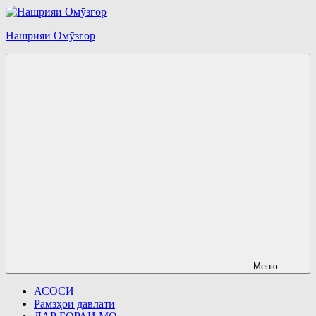
Перейти
к
Нашрияи Омӯзгор
содержимому
Меню
АСОСӢ
Рамзҳои давлатӣ