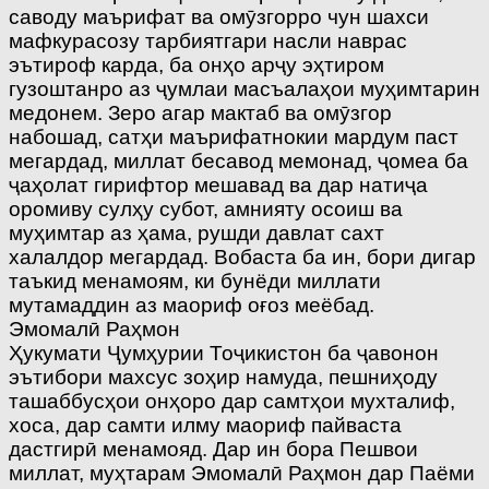
саводу маърифат ва омӯзгорро чун шахси
мафкурасозу тарбиятгари насли наврас
эътироф карда, ба онҳо арҷу эҳтиром
гузоштанро аз ҷумлаи масъалаҳои муҳимтарин
медонем. Зеро агар мактаб ва омӯзгор
набошад, сатҳи маърифатнокии мардум паст
мегардад, миллат бесавод мемонад, ҷомеа ба
ҷаҳолат гирифтор мешавад ва дар натиҷа
оромиву сулҳу субот, амнияту осоиш ва
муҳимтар аз ҳама, рушди давлат сахт
халалдор мегардад. Вобаста ба ин, бори дигар
таъкид менамоям, ки бунёди миллати
мутамаддин аз маориф оғоз меёбад.
Эмомалӣ Раҳмон
Ҳукумати Ҷумҳурии Тоҷикистон ба ҷавонон
эътибори махсус зоҳир намуда, пешниҳоду
ташаббусҳои онҳоро дар самтҳои мухталиф,
хоса, дар самти илму маориф пайваста
дастгирӣ менамояд. Дар ин бора Пешвои
миллат, муҳтарам Эмомалӣ Раҳмон дар Паёми