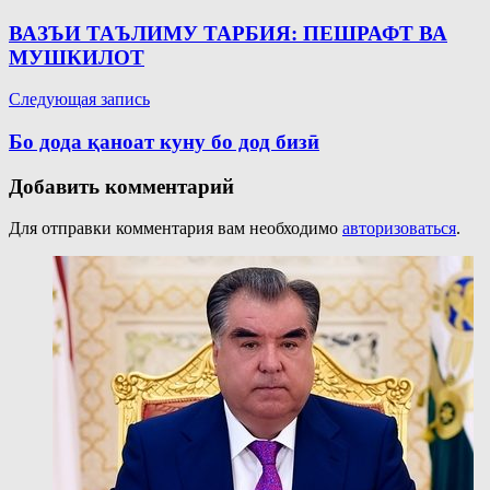
по
ВАЗЪИ ТАЪЛИМУ ТАРБИЯ: ПЕШРАФТ ВА
записям
МУШКИЛОТ
Следующая запись
Бо дода қаноат куну бо дод бизӣ
Добавить комментарий
Для отправки комментария вам необходимо
авторизоваться
.