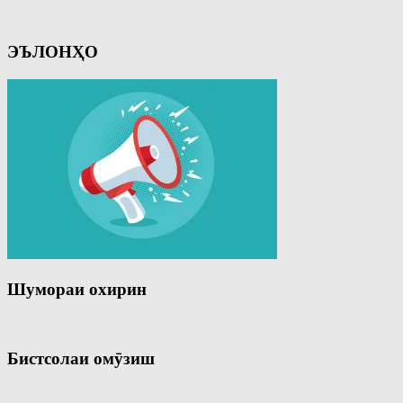
ЭЪЛОНҲО
Шумораи охирин
Бистсолаи омӯзиш