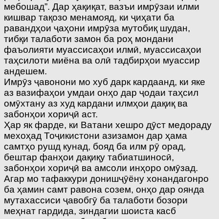
мебошад”. Дар ҳақиқат, вазъи имрӯзаи илми
кишвар тақозо менамояд, ки ҷиҳати ба
равандҳои ҷаҳони имрӯза мутобиқ шудан,
тибқи талаботи замон ба роҳ мондани
фаъолияти муассисаҳои илмӣ, муассисаҳои
таҳсилоти миёна ва олӣ тадбирҳои муассир
андешем.
Имрӯз ҷавонони мо хуб дарк кардаанд, ки яке
аз вазифаҳои умдаи онҳо дар ҷодаи таҳсил
омӯхтану аз худ кардани илмҳои дақиқ ва
забонҳои хориҷӣ аст.
Ҳар як фарде, ки Ватани хешро дӯст медораду
мехоҳад Тоҷикистони азизамон дар ҳама
самтҳо рушд кунад, бояд ба илм рӯ орад,
бештар фанҳои дақиқу табиатшиносӣ,
забонҳои хориҷӣ ва амсоли инҳоро омӯзад.
Агар мо тафаккури донишҷӯёну хонандагонро
ба ҳамин самт равона созем, онҳо дар оянда
мутахассиси ҷавобгӯ ба талаботи бозори
меҳнат гардида, зиндагии шоиста касб