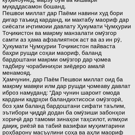
муқаддасамон бошанд.
Пешвои миллат дар Паёми навини худ бори
дигар таъкид карданд, ки мактабу маориф дар
сиёсати иҷтимоии давлату Ҳукумати Ҷумҳурии
Тоҷикистон ва мақому манзалати омӯзгор
самти аз ҳама афзалиятнок аст ва аз ин рӯ,
Ҳукумати Ҷумҳурии Тоҷикистон пайваста
баҳри рушди соҳаи маориф, баланд
бардоштани мақоми омӯзгор дар ҷомеа
тадбиру чорабиниҳои зиёдеро амалӣ
менамояд.
Ҳамчунин, дар Паём Пешвои миллат оид ба
мақому мавқеи илм дар рушди ҷомеаву давлат
иброз намуданд: “Дар чунин шароит омода
кардани кадрҳои баландихтисоси омӯзгорӣ,
боз ҳам баланд бардоштани сифати таълим,
эътибори ҷиддӣ додан ба омӯзиши забонҳои
хориҷӣ дар тамоми зинаҳои таҳсилот, илмҳои
дақиқ, риёзӣ ва табиӣ вазифаи муҳимтарини
роҳбарону масъулини соҳа ва аҳли маориф