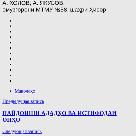
А. ХОЛОВ, А. ЯҚУБОВ,
омӯзгорони МТМУ №58, шаҳри Ҳисор
Мақолаҳо
Навигация
Предыдущая запись
по
ПАЙДОИШИ АДАДҲО ВА ИСТИФОДАИ
записям
ОНҲО
Следующая запись