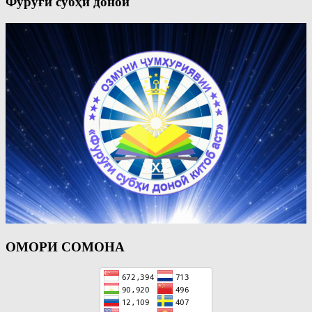
Фурӯғи субҳи доноӣ
ОМОРИ СОМОНА