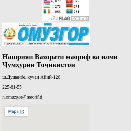
Нашрияи Вазорати маориф ва илми
Ҷумҳурии Тоҷикистон
ш.Душанбе, кӯчаи Айнӣ-126
225-81-55
n.omuzgor@maorif.tj