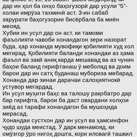
дар ин ҳол ба онҳо баҳогузорӣ дар усули “5”-
холаи имрӯза тахминӣ аст. З-ин сабаб
зарурати баҳогузории бисёрбала ба миён
меояд.
Xубии ин усул дар он аст, ки тамоми
фаъолияти чавоби хонандагон зери назорат
буда, ҳар хонанда мувофиқи қобилияти худ хол
мегирад. Қобилияти баланди хонандаи аз ҳама
фаъол ва закӣ аниқ карда мешавад ва аз чунин
баҳои баланд гирифтанаш ӯ меболад ва доим
барои дар ин сатҳ буданаш мубориза мебарад.
Xонанда дар зинаи дарачаи салоҳиятнокӣ
устувор мегардад.
Ин усул муҳити баҳс ва талошу рақобатро дар
бар гирифта, барои ба даст овардани холҳои
зиёд аз тарафи хонандагон ба мушоҳида
мерасад.
Xонандаи сустхон дар ин усул ва ҳамсинфон
ҷудо шуда меистад. Ӯ дарк менамояд, ки
омӯзгор ӯро нигоҳ дошта, кори иловагӣ ташкил