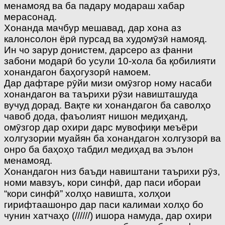
менамояд ва ба падару модараш хабар
мерасонад.
Xонанда мачбур мешавад, дар хона аз
калонсолон ёрӣ пурсад ва худомӯзӣ намояд.
Ин чо зарур донистем, дарсеро аз фанни
забони модарӣ бо усули 10-хола ба қобилияти
хонандагон баҳогузорӣ намоем.
Дар дафтаре рӯйи мизи омӯзгор ному насаби
хонандагон ва таърихи рӯзи навишташуда
вучуд дорад. Вақте ки хонандагон ба саволҳо
чавоб дода, фаъолият нишон медиҳанд,
омӯзгор дар охири дарс мувофиқи меъёри
холгузории муайян ба хонандагон холгузорӣ ва
онро ба баҳоҳо табдил медиҳад ва эълон
менамояд.
Xонандагон низ баъди навиштани таърихи рӯз,
номи мавзуъ, кори синфӣ, дар паси ибораи
“кори синфӣ” холҳо навишта, холҳои
гирифтаашонро дар паси калимаи холҳо бо
чунин хатчаҳо (//////) ишора намуда, дар охири