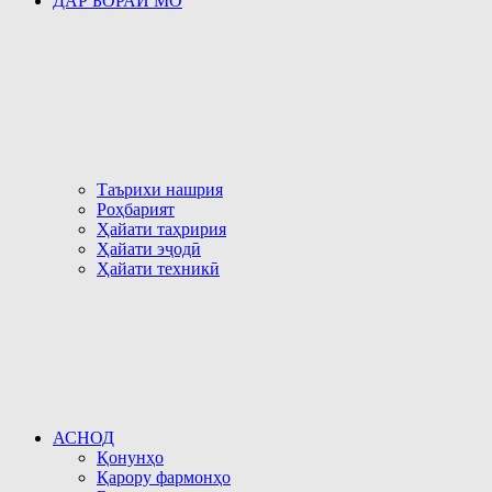
ДАР БОРАИ МО
Таърихи нашрия
Роҳбарият
Ҳайати таҳририя
Ҳайати эҷодӣ
Ҳайати техникӣ
АСНОД
Қонунҳо
Қарору фармонҳо