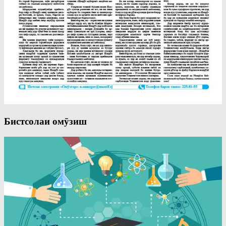
Бистсолаи омӯзиш