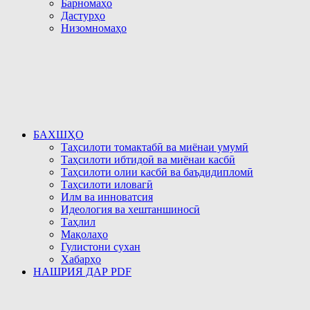
Барномаҳо
Дастурҳо
Низомномаҳо
БАХШҲО
Таҳсилоти томактабӣ ва миёнаи умумӣ
Таҳсилоти ибтидоӣ ва миёнаи касбӣ
Таҳсилоти олии касбӣ ва баъдидипломӣ
Таҳсилоти иловагӣ
Илм ва инноватсия
Идеология ва хештаншиносӣ
Таҳлил
Мақолаҳо
Гулистони сухан
Хабарҳо
НАШРИЯ ДАР PDF