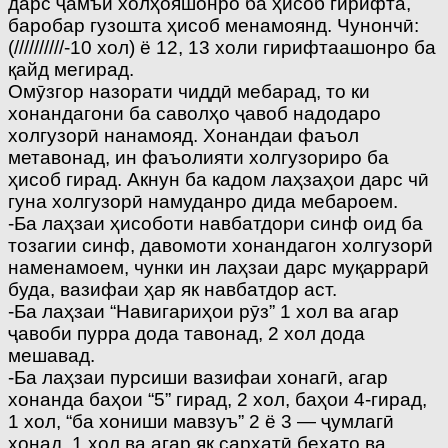
дарс ҷамъи холҳояшонро ба ҳисоб гирифта,
баробар гузошта ҳисоб менамоянд. Чунончӣ:
(//////////-10 хол) ё 12, 13 холи гирифтаашонро ба
қайд мегирад.
Омӯзгор назорати чиддӣ мебарад, то ки
хонандагони ба саволҳо ҷавоб надодаро
холгузорӣ нанамояд. Xонандаи фаъол
метавонад, ин фаъолияти холгузориро ба
ҳисоб гирад. Акнун ба кадом лаҳзаҳои дарс чӣ
гуна холгузорӣ намуданро дида мебароем.
-Ба лаҳзаи ҳисоботи навбатдори синф оид ба
тозагии синф, давомоти хонандагон холгузорӣ
наменамоем, чунки ин лаҳзаи дарс муқаррарӣ
буда, вазифаи ҳар як навбатдор аст.
-Ба лаҳзаи “Навигариҳои рӯз” 1 хол ва агар
ҷавоби пурра дода тавонад, 2 хол дода
мешавад.
-Ба лаҳзаи пурсиши вазифаи хонагӣ, агар
хонанда баҳои “5” гирад, 2 хол, баҳои 4-гирад,
1 хол, “ба хониши мавзуъ” 2 ё 3 — ҷумлагӣ
хонад, 1 хол ва агар як сархатӣ бехато ва