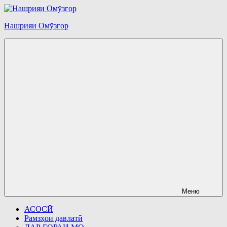
Перейти
к
Нашрияи Омӯзгор
содержимому
Меню
АСОСӢ
Рамзҳои давлатӣ