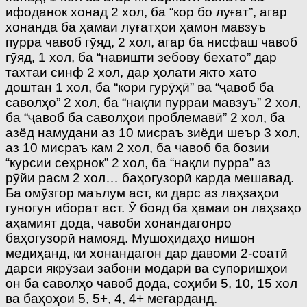
ифоданок хонад 2 хол, ба “кор бо луғат”, агар
хонанда ба ҳамаи луғатҳои ҳамон мавзуъ
пурра чавоб гӯяд, 2 хол, агар ба нисфаш чавоб
гӯяд, 1 хол, ба “навишти зебову бехато” дар
тахтаи синф 2 хол, дар ҳолати якто хато
доштан 1 хол, ба “кори гурӯҳӣ” ва “ҷавоб ба
саволҳо” 2 хол, ба “нақли пурраи мавзуъ” 2 хол,
ба “ҷавоб ба саволҳои проблемавӣ” 2 хол, ба
азёд намудани аз 10 мисраъ зиёди шеър 3 хол,
аз 10 мисраъ кам 2 хол, ба чавоб ба бозии
“курсии сеҳрнок” 2 хол, ба “нақли пурра” аз
рӯйи расм 2 хол… баҳогузорӣ карда мешавад.
Ба омӯзгор маълум аст, ки дарс аз лаҳзаҳои
гуногун иборат аст. Ӯ бояд ба ҳамаи он лаҳзаҳо
аҳамият дода, чавоби хонандагонро
баҳогузорӣ намояд. Мушоҳидаҳо нишон
медиҳанд, ки хонандагон дар давоми 2-соатӣ
дарси якрӯзаи забони модарӣ ва супоришҳои
он ба саволҳо чавоб дода, соҳиби 5, 10, 15 хол
ва баҳоҳои 5, 5+, 4, 4+ мегарданд.