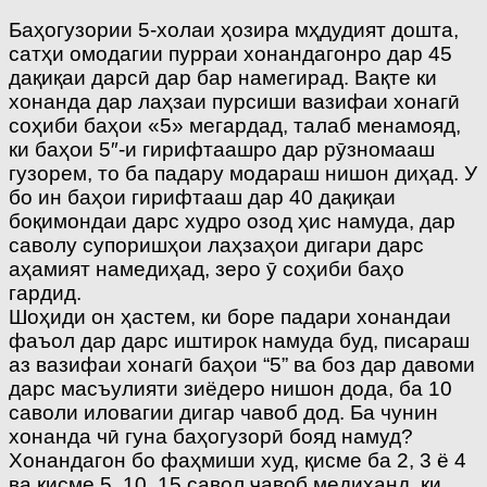
Баҳогузории 5-холаи ҳозира мҳдудият дошта,
сатҳи омодагии пурраи хонандагонро дар 45
дақиқаи дарсӣ дар бар намегирад. Вақте ки
хонанда дар лаҳзаи пурсиши вазифаи хонагӣ
соҳиби баҳои «5» мегардад, талаб менамояд,
ки баҳои 5″-и гирифтаашро дар рӯзномааш
гузорем, то ба падару модараш нишон диҳад. У
бо ин баҳои гирифтааш дар 40 дақиқаи
боқимондаи дарс худро озод ҳис намуда, дар
саволу супоришҳои лаҳзаҳои дигари дарс
аҳамият намедиҳад, зеро ӯ соҳиби баҳо
гардид.
Шоҳиди он ҳастем, ки боре падари хонандаи
фаъол дар дарс иштирок намуда буд, писараш
аз вазифаи хонагӣ баҳои “5” ва боз дар давоми
дарс масъулияти зиёдеро нишон дода, ба 10
саволи иловагии дигар чавоб дод. Ба чунин
хонанда чӣ гуна баҳогузорӣ бояд намуд?
Xонандагон бо фаҳмиши худ, қисме ба 2, 3 ё 4
ва қисме 5, 10, 15 савол ҷавоб медиҳанд, ки