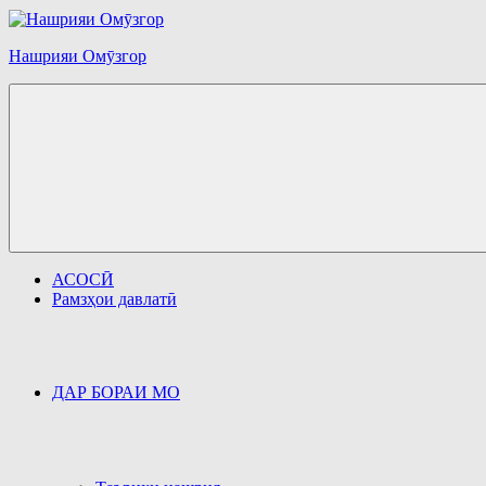
Перейти
к
содержимому
Нашрияи Омӯзгор
АСОСӢ
Рамзҳои давлатӣ
ДАР БОРАИ МО