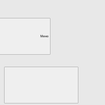
Меню
Развернуть
дочернее
меню