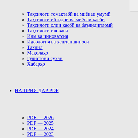
Таҳсилоти томактабӣ ва миёнаи умумӣ
Таҳсилоти ибтидоӣ ва миёнаи касбӣ
Таҳсилоти олии касбӣ ва баъдидипломӣ
Таҳсилоти иловагӣ
Илм ва инноватсия
Идеология ва хештаншиносӣ
Таҳлил
Мақолаҳо
Гулистони сухан
Хабарҳо
НАШРИЯ ДАР PDF
PDF — 2026
PDF — 2025
PDF — 2024
PDF — 2023