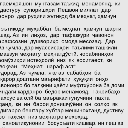
 паёмҳояшон мунтазам таъкид менамоянд, ки
з, дастуру супоришҳои Пешвои миллат дар
нро дар руҳияи эътиқод ба меҳнат, ҳамчун
 эътиқоду муҳаббат ба меҳнат ҳамчун шарти
ад. Аз ин лиҳоз, дар тафаккури ҷавонон
тарафсозии душвориҳо омода месозад. Дар
Аз ҷумла, дар муассисаҳои таълимӣ ташкили
 мавзуи меҳнату меҳнатдӯстӣ, чорабиниҳои
мӯзиҳои истеҳсолӣ низ як воситаест, ки
воқеан, “Меҳнат шараф аст“.
дорад. Аз ҷумла, яке аз сабабҳои ба
 қарор доштани маърифати ҳуқуқии онҳо
вононро бо талқини ҳаёти муфтхӯрона ба доми
зиндагӣ карданро бедор менамояд. Таҷрибаҳо
ахсус ва олӣ ба маъракаи ғунучини пахта
анд, ки ин барои донишҷӯёни он солҳо як
мдигарро бештару хубтар мешинохтанд, дӯстиву
о таҳсил низ меҳнатро мехоҳад.
 саноатикунонии босуръати кишвар, ин пеш аз