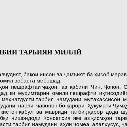
ИБИИ ТАРБИЯИ МИЛЛӢ
авҷудият, бақои инсон ва ҷамъият ба ҳисоб мера
 омил вобаста мебошад.
ои пешрафтаи ҷаҳон, аз қабили Чин, Ҷопон, О
ҳад, ки муҳимтарин омили пешрафти иқтисодиёт
яи меҳнатдӯстӣ тарбия намудани мутахассисон 
мудани насли ҷавонон бо қарори Ҳукумати Ҷумҳ
кистон қабул ва мавриди татбиқ қарор дода шу
тибқи нишондоди Консепсия яке аз қисмҳои тар
астӣ тарбия намудани аҳли ҷомеа, алалхусус, ҷ