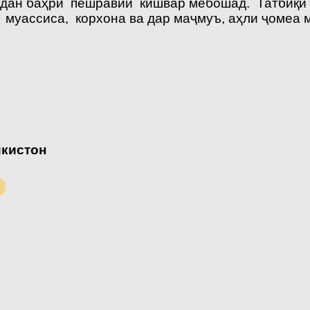
мудан баҳри пешравии кишвар мебошад. Татбиқ
 муассиса, корхона ва дар маҷмуъ, аҳли ҷомеа 
икистон