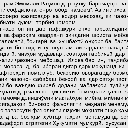
ҳтарам Эмомалӣ Раҳмон дар нутқу баромадҳо ва
ати софдилона онро обод намоем”. Аз ин лиҳо
ронро вазифадор ва водор месозад, ки ҷавоно
биати дуюм” тарбия намоем.
и ҷавонон ин дар тафаккури онҳо парваридани
ӣ ва фароҳам овардани зиндагии шоиста мебош
саломатӣ, боигарӣ ва хушбахтӣ онҳоро ба бар
ӯстӣ бо роҳҳои гуногун амалӣ карда мешавад. 
дагӣ, мизҳои мудаввар , соатҳои тарбиявӣ дар
атии ҷавонон мебошад. Илова бар ин, таҷрибао
 мерасанд, ба ибораи дигар дарк мекунанд, ки 
рафторҳои номатлуб, бекорию оворагардӣ бозме
ани ҷавонон сабабаш бекорӣ ва дар сатҳи паст
тӣ бо ваъдаю фиреб додани маблағҳои пулӣ ҷа
еҳнатӣ дар ҷавонон ҳиссиёти бо меҳнати ҳалол 
тамоми донишҷӯёни мактабҳои миёна, миёнаи м
ригадаҳои бинокор фаъолияти меҳнатӣ менамуд
ро тавассути фаъолияти якҷояи меҳнатӣ онҳо ҳа
анд ва боз ҳам хубтар таҳсил менамуданд, зер
ҳадафҳои стратегии Ҳукумати ҷумҳурӣ, хусусан,