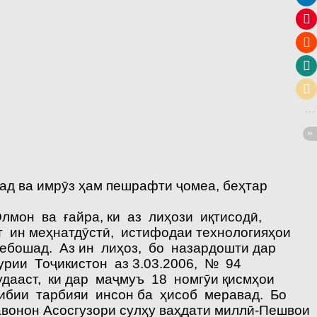
вад ва имрӯз ҳам пешрафти ҷомеа, беҳтар
лмон ва ғайра, ки аз лиҳози иқтисодӣ,
 ин меҳнатдӯстӣ, истифодаи технологияҳои
мебошад. Аз ин лиҳоз, бо назардошти дар
урии Тоҷикистон аз 3.03.2006, № 94
дааст, ки дар маҷмуъ 18 номгӯи қисмҳои
кибии тарбияи инсон ба ҳисоб меравад. Бо
авонон Асосгузори сулҳу ваҳдати миллӣ-Пешвои