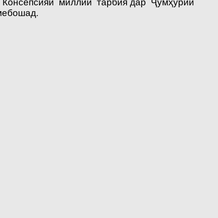
и Консепсияи миллии тарбия дар Ҷумҳурии
мебошад.