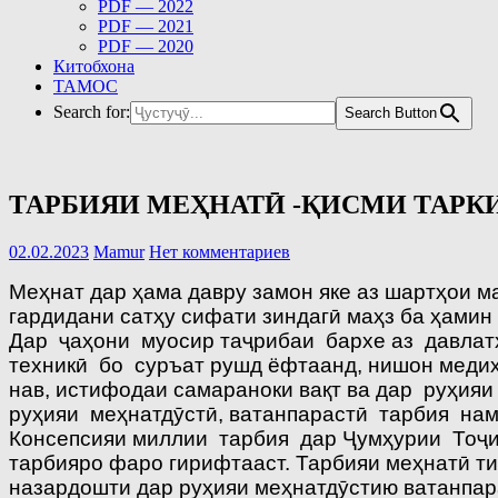
PDF — 2022
PDF — 2021
PDF — 2020
Китобхона
ТАМОС
Search for:
Search Button
ТАРБИЯИ МЕҲНАТӢ -ҚИСМИ ТАРК
02.02.2023
Mamur
Нет комментариев
Меҳнат дар ҳама давру замон яке аз шартҳои м
гардидани сатҳу сифати зиндагӣ маҳз ба ҳамин
Дар ҷаҳони муосир таҷрибаи бархе аз давлатҳ
техникӣ бо суръат рушд ёфтаанд, нишон меди
нав, истифодаи самараноки вақт ва дар руҳи
руҳияи меҳнатдӯстӣ, ватанпарастӣ тарбия на
Консепсияи миллии тарбия дар Ҷумҳурии Тоҷи
тарбияро фаро гирифтааст. Тарбияи меҳнатӣ 
назардошти дар руҳияи меҳнатдӯстию ватанпар