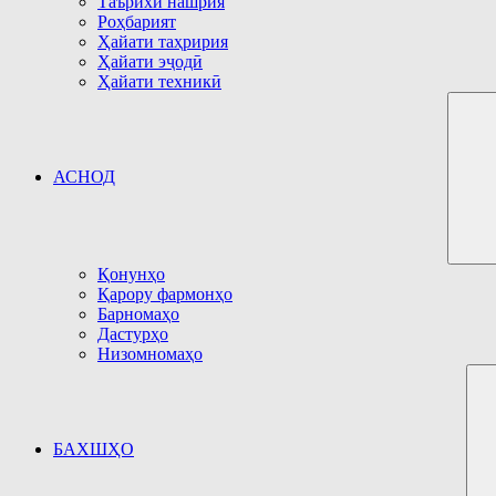
Таърихи нашрия
Роҳбарият
Ҳайати таҳририя
Ҳайати эҷодӣ
Ҳайати техникӣ
АСНОД
Қонунҳо
Қарору фармонҳо
Барномаҳо
Дастурҳо
Низомномаҳо
БАХШҲО