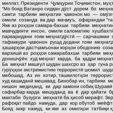
миллат, Президенти Ҷумҳурии Тоҷикистон, му
“Мо бояд Ватанро сидқан дӯст дорем бо меҳн
самти тарбияи меҳнатии ҷавонон мо — омӯзго
омили созанда ва дар маҷмуъ, офарандаи “та
Яке аз роҳҳои самара-бахши тарбияи меҳнати
мавҷудияти инсон, омили саломатию хушбахт
парваридани ғояи меҳнатдӯстӣ — сарчашмаи 
тафаккури ҷавонон рушд додани ғояи меҳнатд
ҳашарҳои дастҷамъонаи корҳои ободонию созан
варзишӣ аз роҳҳои самарабахши тарбияи меҳн
донишҷӯён худ меҳнат карда, ба қадри меҳнат
Ба меҳнат машғул шудан шахсро аз ҳар гуна 
гурӯҳҳои экстремистию террористӣ шомил шуд
мебошад. Аз ин хотир, ташкилотҳои террорис
худ кашиданӣ мешавад. Бинобар ин, тарбияи м
нишон медиҳанд, ки дар замони собиқ Шуравӣ 
сафарбар карда мешуданд ва ё дар ҳайати б
мактаби бузурги меҳнатӣ ба ҳисоб мерафт. Зе
рафоқат пайдо намуда, дар кор обутоб меёфт
Бояд зикр намуд, ки яке аз омилҳои татбиқи 