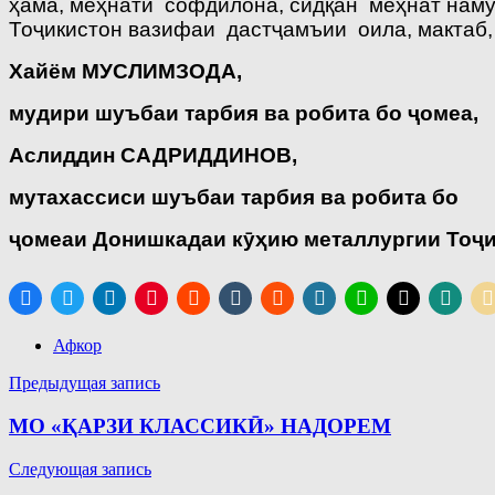
ҳама, меҳнати софдилона, сидқан меҳнат на
Тоҷикистон вазифаи дастҷамъии оила, мактаб,
Хайём МУСЛИМЗОДА,
мудири шуъбаи тарбия ва робита бо
ҷ
омеа,
Аслиддин САДРИДДИНОВ,
мутахассиси шуъбаи
тарбия ва робита бо
ҷ
омеаи Донишкадаи к
ӯҳ
ию
металлургии То
ҷ
Афкор
Навигация
Предыдущая запись
по
МО «ҚАРЗИ КЛАССИКӢ» НАДОРЕМ
записям
Следующая запись