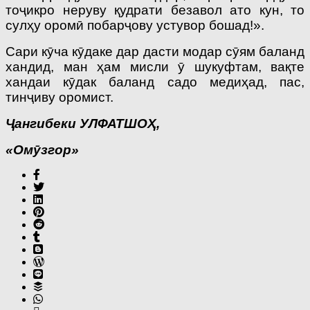
тоҷикро неруву қудрати безавол ато кун, то
сулҳу оромӣ побарҷову устувор бошад!».
Сари кӯча кӯдаке дар дасти модар сӯям баланд
хандид, ман ҳам мисли ӯ шукуфтам, вақте
хандаи кӯдак баланд садо медиҳад, пас,
тинҷиву оромист.
Ҷангибеки УЛФАТШОҲ,
«Омӯзгор»