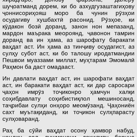
шуҷоатманд дорем, ки бо азхудгузаштагиҳову
ҷоннисориҳояш моро ба чунин рӯзҳои
осудагиву хушбахтӣ расонид. Рӯзҳое, ки
кӯдакон бозӣ доранд, занон нон мепазанд,
мардон маърака меороянд, ҷавонон тамрин
доранд ва ин ҳама, аз шарофату баракати
ваҳдат аст. Ин ҳама аз тинҷиву осудагист, аз
сулҳу субот аст, ки бо талошу иродатмандии
Пешвои муаззами миллат, муҳтарам Эмомалӣ
Раҳмон ба даст омадааст.
Ин давлати ваҳдат аст, ин шарофати ваҳдат
аст, ин баракати ваҳдат аст, ки дар саросари
ҷаҳон имрӯз тоҷиконро ҳамчун халқи
соҳибдавлату соҳибистиқлол мешиносанд,
таҷрибаи сулҳи онҳоро меомӯзанд. Ҷаҳониён
сахт муътақиданд, ки тоҷикон сулҳпарасту
сулҳоваранд.
Раҳ ба сӯйи ваҳдат осону ҳамвор набуд,