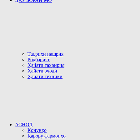
ДАР БОРАИ МО
Таърихи нашрия
Роҳбарият
Ҳайати таҳририя
Ҳайати эҷодӣ
Ҳайати техникӣ
АСНОД
Қонунҳо
Қарору фармонҳо