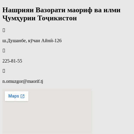
Нашрияи Вазорати маориф ва илми
Ҷумҳурии Тоҷикистон
ш.Душанбе, кӯчаи Айнӣ-126
225-81-55
n.omuzgor@maorif.tj