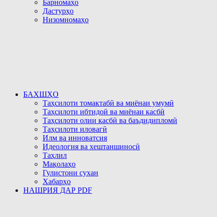
Барномаҳо
Дастурҳо
Низомномаҳо
БАХШҲО
Таҳсилоти томактабӣ ва миёнаи умумӣ
Таҳсилоти ибтидоӣ ва миёнаи касбӣ
Таҳсилоти олии касбӣ ва баъдидипломӣ
Таҳсилоти иловагӣ
Илм ва инноватсия
Идеология ва хештаншиносӣ
Таҳлил
Мақолаҳо
Гулистони сухан
Хабарҳо
НАШРИЯ ДАР PDF