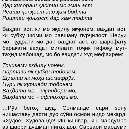
Дар ҳисораш ҳастии мо эман аст.
Решаи ҷонҳост дар ҳам бофта,
Риштаи ҷонҳост дар ҳам тофта.
Ваҳдат аст, ки мо якдилу якҷонем, ваҳдат аст,
ки субҳу шоми мо равшану пурҷилост. Неруи
мо, қудрати мо дар ваҳдат аст, аз шарофату
баракати ваҳдат миллати тоҷик тифоқу мут­
таҳид мебошад, мо бо ваҳдати худ мефахрем:
Тоҷикему якдилу ҷонем,
Партави як субҳи тобонем.
Шуълаи як моҳи шомафрӯз,
Нури як хуршеди тобонем.
Ваҳдати мо – иқтидори мо,
Ваҳдати мо – ифтихори мо.
…Рӯз бегоҳ шуд. Солманде сари зону
нишаставу дасти дуо сӯйи осмон нидо мекард:
«Худоё, Худовандо! Ин кишвар, ин мардумро
аз шарри душман нигаҳ дор, Сарвари мардуми