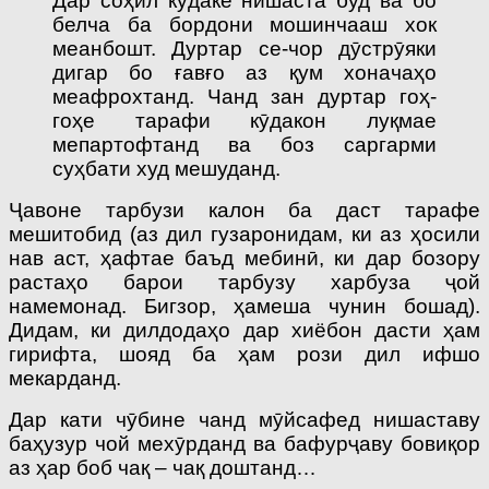
Дар соҳил кӯдаке нишаста буд ва бо
белча ба бордони мошинчааш хок
меанбошт. Дуртар се-чор дӯстрӯяки
дигар бо ғавғо аз қум хоначаҳо
меафрохтанд. Чанд зан дуртар гоҳ-
гоҳе тарафи кӯдакон луқмае
мепартофтанд ва боз саргарми
суҳбати худ мешуданд.
Ҷавоне тарбузи калон ба даст тарафе
мешитобид (аз дил гузаронидам, ки аз ҳосили
нав аст, ҳафтае баъд мебинӣ, ки дар бозору
растаҳо барои тарбузу харбуза ҷой
намемонад. Бигзор, ҳамеша чунин бошад).
Дидам, ки дилдодаҳо дар хиёбон дасти ҳам
гирифта, шояд ба ҳам рози дил ифшо
мекарданд.
Дар кати чӯбине чанд мӯйсафед нишаставу
баҳузур чой мехӯрданд ва бафурҷаву бовиқор
аз ҳар боб чақ – чақ доштанд…