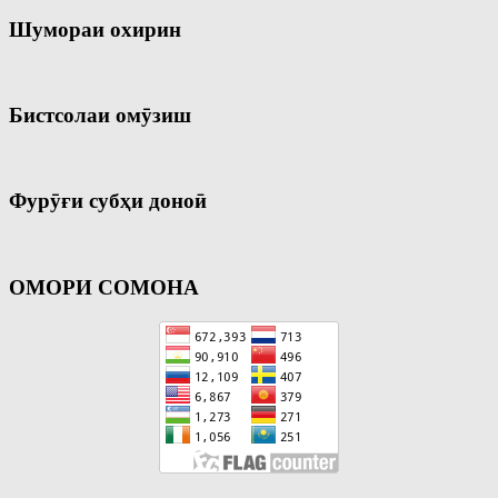
Шумораи охирин
Бистсолаи омӯзиш
Фурӯғи субҳи доноӣ
ОМОРИ СОМОНА