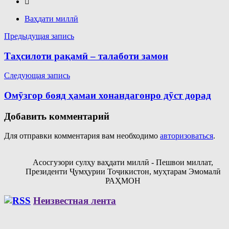
Ваҳдати миллӣ
Навигация
Предыдущая запись
по
Таҳсилоти рақамӣ – талаботи замон
записям
Следующая запись
Омӯзгор бояд ҳамаи хонандагонро дӯст дорад
Добавить комментарий
Для отправки комментария вам необходимо
авторизоваться
.
Асосгузори сулҳу ваҳдати миллӣ - Пешвои миллат,
Президенти Ҷумҳурии Тоҷикистон, муҳтарам Эмомалӣ
РАҲМОН
Неизвестная лента