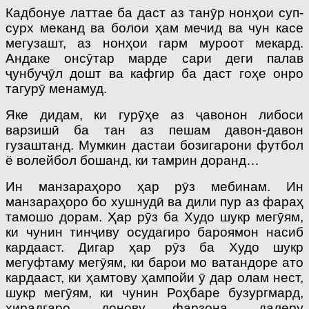
Кадбонуе латтае ба даст аз танӯр нонҳои суп-
сурх меканд ва болои ҳам мечид ва чун касе
мегузашт, аз нонҳои гарм муроот мекард.
Андаке онсӯтар марде сари деги палав
ҷунбуҷӯл дошт ва кафгир ба даст гоҳе онро
тагурӯ менамуд.
Яке дидам, ки гурӯҳе аз ҷавонон либоси
варзишӣ ба тан аз пешам давон-давон
гузаштанд. Мумкин дастаи бозигарони футбол
ё волейбол бошанд, ки тамрин доранд…
Ин манзараҳоро ҳар рӯз мебинам. Ин
манзараҳоро бо хушнудӣ ва дили пур аз фараҳ
тамошо дорам. Ҳар рӯз ба Худо шукр мегӯям,
ки чунин тинҷиву осудагиро бароямон насиб
кардааст. Дигар ҳар рӯз ба Худо шукр
мегуфтаму мегӯям, ки барои мо ватандоре ато
кардааст, ки ҳамтову ҳампойи ӯ дар олам нест,
шукр мегӯям, ки чунин Роҳбаре бузургмард,
хирадгаро, донову фарзона, далеру