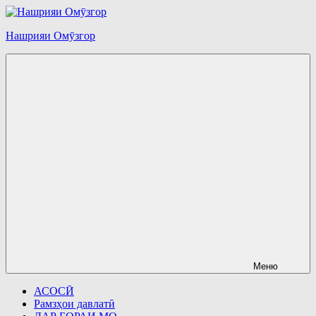
Перейти
к
Нашрияи Омӯзгор
содержимому
Меню
АСОСӢ
Рамзҳои давлатӣ