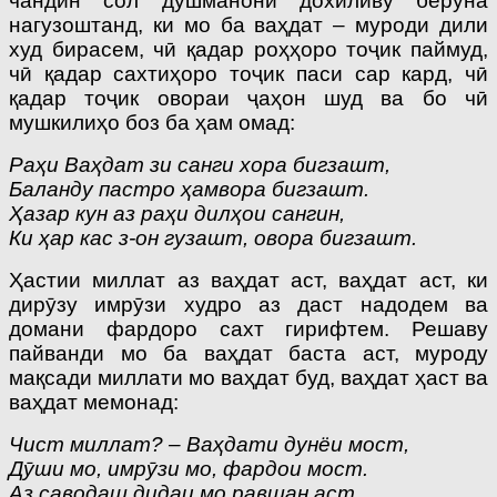
чандин сол душманони дохиливу беруна
нагузоштанд, ки мо ба ваҳдат – муроди дили
худ бирасем, чӣ қадар роҳҳоро тоҷик паймуд,
чӣ қадар сахтиҳоро тоҷик паси сар кард, чӣ
қадар тоҷик овораи ҷаҳон шуд ва бо чӣ
мушкилиҳо боз ба ҳам омад:
Раҳи Ваҳдат зи санги хора бигзашт,
Баланду пастро ҳамвора бигзашт.
Ҳазар кун аз раҳи дилҳои сангин,
Ки ҳар кас з-он гузашт, овора бигзашт.
Ҳастии миллат аз ваҳдат аст, ваҳдат аст, ки
дирӯзу имрӯзи худро аз даст надодем ва
домани фардоро сахт гирифтем. Решаву
пайванди мо ба ваҳдат баста аст, муроду
мақсади миллати мо ваҳдат буд, ваҳдат ҳаст ва
ваҳдат мемонад:
Чист миллат? – Ваҳдати дунёи мост,
Дӯши мо, имрӯзи мо, фардои мост.
Аз саводаш дидаи мо равшан аст,