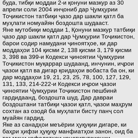
буда, тибқи моддаи 2-и қонуни мазкур аз 30
апрели соли 2004 инҷониб дар Ҷумҳурии
Тоҷикистон татбиқи ҷазо дар шакли қатл ба
муҳлати номуайян боздошта шудааст.
Яне мутобиқи моддаи 1, Қонуни мазкур татбиқи
ҷазо дар шакли қатл дар Ҷумҳурии Тоҷикистон,
барои содир намудани ҷиноятҳое, ки дар
моддаҳои 104 қисми 2, 138 қисми 3, 179 қисми
3, 398 ва 399-и Кодекси ҷиноятии Ҷумҳурии
Тоҷикистон муқаррар шудаанд, инчунин, иҷрои
ҷазои қатл ва дигар қоидаҳои вобаста ба он, ки
дар моддаҳои 19, 21, 23, 25, 78, 100, 127, 129,
131, 133, 214-222-и Кодекси иҷрои ҷазои
ҷиноятии Ҷумҳурии Тоҷикистон пешбинӣ
гардидаанд, боздошта шуд. Дар давраи
боздоштани татбиқи ҷазои қатл, ҷазои маҳрум
сохтан аз озодӣ ба муҳлати бисту панҷ сол
муайян гардид.
Яке аз санадҳои меъёрии ҳуқуқии дигаре, ки
баҳри ҳифзи ҳуқуқу манфиатҳои занон, оид ба