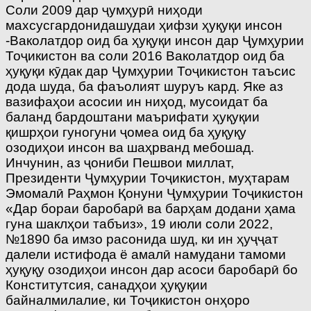
Соли 2009 дар ҷумҳурӣ ниҳоди
махсусгардонидашудаи ҳифзи ҳуқуқи инсон
-Ваколатдор оид ба ҳуқуқи инсон дар Ҷумҳурии
Тоҷикистон ва соли 2016 Ваколатдор оид ба
ҳуқуқи кӯдак дар Ҷумҳурии Тоҷикистон таъсис
дода шуда, ба фаъолият шуруъ кард. Яке аз
вазифаҳои асосии ин ниҳод, мусоидат ба
баланд бардоштани маърифати ҳуқуқии
қишрҳои гуногуни ҷомеа оид ба ҳуқуқу
озодиҳои инсон ва шаҳрванд мебошад.
Инчунин, аз ҷониби Пешвои миллат,
Президенти Ҷумҳурии Тоҷикистон, муҳтарам
Эмомалӣ Раҳмон Қонуни Ҷумҳурии Тоҷикистон
«Дар бораи баробарӣ ва барҳам додани ҳама
гуна шаклҳои табъиз», 19 июли соли 2022,
№1890 ба имзо расонида шуд, ки ин ҳуҷҷат
далели истифода ё амалӣ намудани тамоми
ҳуқуқу озодиҳои инсон дар асоси баробарӣ бо
Конститутсия, санадҳои ҳуқуқии
байналмилалие, ки Тоҷикистон онҳоро