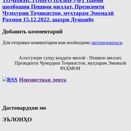
ТОҶИКИСТОНРО ПАЗИРУФТ Паёми
шодбошии Пешвои миллат, Президенти
Ҷумҳурии Тоҷикистон, муҳтарам Эмомалӣ
Раҳмон 15.12.2022, шаҳри Душанбе
Добавить комментарий
Для отправки комментария вам необходимо
авторизоваться
.
Асосгузори сулҳу ваҳдати миллӣ - Пешвои миллат,
Президенти Ҷумҳурии Тоҷикистон, муҳтарам Эмомалӣ
РАҲМОН
Неизвестная лента
Дастовардҳои мо
ЭЪЛОНҲО