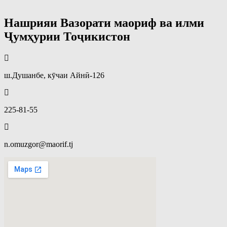
Нашрияи Вазорати маориф ва илми
Ҷумҳурии Тоҷикистон
ш.Душанбе, кӯчаи Айнӣ-126
225-81-55
n.omuzgor@maorif.tj