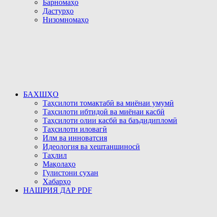
Барномаҳо
Дастурҳо
Низомномаҳо
БАХШҲО
Таҳсилоти томактабӣ ва миёнаи умумӣ
Таҳсилоти ибтидоӣ ва миёнаи касбӣ
Таҳсилоти олии касбӣ ва баъдидипломӣ
Таҳсилоти иловагӣ
Илм ва инноватсия
Идеология ва хештаншиносӣ
Таҳлил
Мақолаҳо
Гулистони сухан
Хабарҳо
НАШРИЯ ДАР PDF