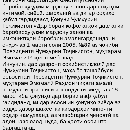
таъмини кафолатҳои конститутсионии
баробарҳуқуқии мардону занон дар соҳаҳои
иҷтимоӣ, сиёсӣ, фарҳангӣ ва дигар соҳаҳо
қабул гардидааст, Қонуни Ҷумҳурии
Тоҷикистон «Дар бораи кафолатҳои давлатии
баробарҳуқуқии мардону занон ва
имкониятҳои баробари амалигардонидани
онҳо» аз 1 марти соли 2005, №89 аз ҷониби
Президенти Ҷумҳурии Тоҷикистон, муҳтарам
Эмомали Раҳмон мебошад.
Инчунин, дар даврони соҳибистиқлолӣ дар
Ҷумҳурии Тоҷикистон, маҳз бо ташаббуси
бевоситаи Президенти Ҷумҳурии Тоҷикистон,
муҳтарам Эмомалӣ Раҳмон ҷиҳати амалӣ
намудани принсипи инсондӯстӣ зиёда аз 16
маротиба қонунҳо дар бораи авф қабул
гардиданд, ки дар асоси ин қонунҳо зиёда аз
садҳо ҳазор шахсе, ки кирдорҳои ҷиноятӣ
содир намудаанд, аз ҷавобгарии ҷиноятӣ ва
адои ҷазо озод шуда, ба ҳаёти осоишта
баргаштанд.