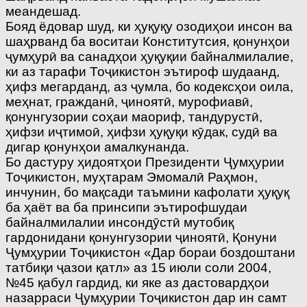
меандешад.
Бояд ёдовар шуд, ки ҳуқуқу озодиҳои инсон ва
шаҳрванд ба воситаи Конститутсия, қонунҳои
ҷумҳурӣ ва санадҳои ҳуқуқии байналмилалие,
ки аз тарафи Тоҷикистон эътироф шудаанд,
ҳифз мегарданд, аз ҷумла, бо кодексҳои оила,
меҳнат, гражданӣ, ҷиноятӣ, мурофиавӣ,
қонунгузории соҳаи маориф, тандурустӣ,
ҳифзи иҷтимоӣ, ҳифзи ҳуқуқи кӯдак, судӣ ва
дигар қонунҳои амалкунанда.
Бо дастуру ҳидоятҳои Президенти Ҷумҳурии
Тоҷикистон, муҳтарам Эмомалӣ Раҳмон,
инчунин, бо мақсади таъмини кафолати ҳуқуқ
ба ҳаёт ва ба принсипи эътирофшудаи
байналмилалии инсондӯстӣ мутобиқ
гардонидани қонунгузории ҷиноятӣ, Қонуни
Ҷумҳурии Тоҷикистон «Дар бораи боздоштани
татбиқи ҷазои қатл» аз 15 июли соли 2004,
№45 қабул гардид, ки яке аз дастовардҳои
назарраси Ҷумҳурии Тоҷикистон дар ин самт