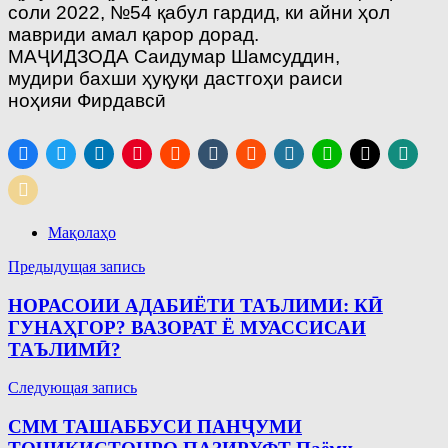
соли 2022, №54 қабул гардид, ки айни ҳол
мавриди амал қарор дорад.
МАҶИДЗОДА Саидумар Шамсуддин,
мудири бахши ҳуқуқи дастгоҳи раиси
ноҳияи Фирдавсӣ
Мақолаҳо
Навигация
Предыдущая запись
по
НОРАСОИИ АДАБИЁТИ ТАЪЛИМИ: КӢ
записям
ГУНАҲГОР? ВАЗОРАТ Ё МУАССИСАИ
ТАЪЛИМӢ?
Следующая запись
СММ ТАШАББУСИ ПАНҶУМИ