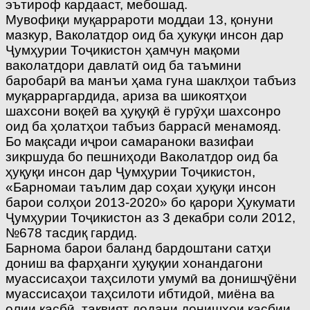
эътироф кардааст, мебошад.
Мувофиқи муқаррароти моддаи 13, қонуни
мазкур, Ваколатдор оид ба ҳукуқи инсон дар
Ҷумҳурии Тоҷикистон ҳамчун мақоми
ваколатдори давлатӣ оид ба таъмини
баробарӣ ва манъи ҳама гуна шаклҳои табъиз
муқарраргардида, ариза ва шикоятҳои
шахсони воқеӣ ва ҳуқуқӣ ё гурӯҳи шахсонро
оид ба ҳолатҳои табъиз баррасӣ менамояд.
Бо мақсади иҷрои самараноки вазифаи
зикршуда бо пешниҳоди Ваколатдор оид ба
ҳуқуқи инсон дар Ҷумҳурии Тоҷикистон,
«Барномаи таълим дар соҳаи ҳуқуқи инсон
барои солҳои 2013-2020» бо қарори Ҳукумати
Ҷумҳурии Тоҷикистон аз 3 декабри соли 2012,
№678 тасдиқ гардид.
Барнома барои баланд бардоштани сатҳи
дониш ва фарҳанги ҳуқуқии хонандагони
муассисаҳои таҳсилоти умумӣ ва донишҷӯёни
муассисаҳои таҳсилоти ибтидоӣ, миёна ва
олии касбӣ, тақвият додани донишҳои касбии