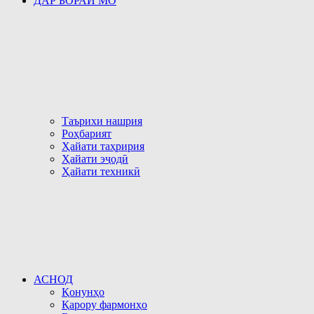
ДАР БОРАИ МО
Таърихи нашрия
Роҳбарият
Ҳайати таҳририя
Ҳайати эҷодӣ
Ҳайати техникӣ
АСНОД
Қонунҳо
Қарору фармонҳо