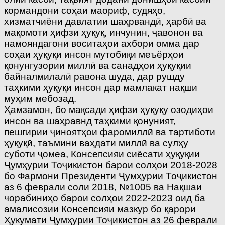
кормандони соҳаи маориф, судяҳо,
хизматчиёни давлатии шаҳрвандӣ, ҳарбӣ ва
мақомоти ҳифзи ҳуқуқ, инчунин, ҷавонон ва
намояндагони воситаҳои ахбори омма дар
соҳаи ҳуқуқи инсон мутобиқи меъёрҳои
қонунгузории миллӣ ва санадҳои ҳуқуқии
байналмилалӣ равона шуда, дар рушду
таҳкими ҳуқуқи инсон дар мамлакат нақши
муҳим мебозад.
Ҳамзамон, бо мақсади ҳифзи ҳуқуқу озодиҳои
инсон ва шаҳравнд таҳкими қонуният,
пешгирии ҷиноятҳои фаромиллӣ ва тартиботи
ҳуқуқӣ, таъмини ваҳдати миллӣ ва сулҳу
суботи ҷомеа, Консепсияи сиёсати ҳуқуқии
Ҷумҳурии Тоҷикистон барои солҳои 2018-2028
бо Фармони Президенти Ҷумҳурии Тоҷикистон
аз 6 феврали соли 2018, №1005 ва Нақшаи
чорабиниҳо барои солҳои 2022-2023 оид ба
амалисозии Консепсияи мазкур бо қарори
Ҳукумати Ҷумҳурии Тоҷикистон аз 26 феврали