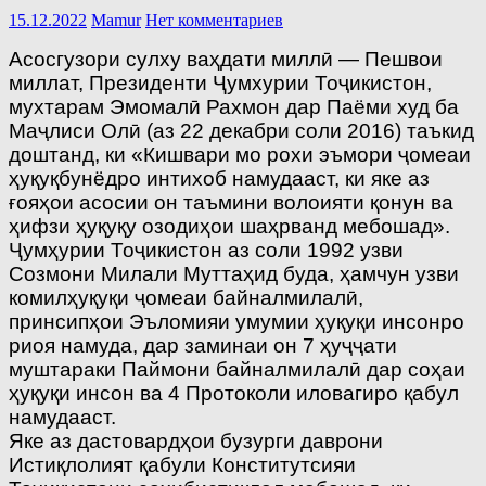
15.12.2022
Mamur
Нет комментариев
Асосгузори сулху ваҳдати миллӣ — Пешвои
миллат, Президенти Ҷумхурии Тоҷикистон,
мухтарам Эмомалӣ Рахмон дар Паёми худ ба
Маҷлиси Олӣ (аз 22 декабри соли 2016) таъкид
доштанд, ки «Кишвари мо рохи эъмори ҷомеаи
ҳуқуқбунёдро интихоб намудааст, ки яке аз
ғояҳои асосии он таъмини волоияти қонун ва
ҳифзи ҳуқуқу озодиҳои шаҳрванд мебошад».
Ҷумҳурии Тоҷикистон аз соли 1992 узви
Созмони Милали Муттаҳид буда, ҳамчун узви
комилҳуқуқи ҷомеаи байналмилалӣ,
принсипҳои Эъломияи умумии ҳуқуқи инсонро
риоя намуда, дар заминаи он 7 ҳуҷҷати
муштараки Паймони байналмилалӣ дар соҳаи
ҳуқуқи инсон ва 4 Протоколи иловагиро қабул
намудааст.
Яке аз дастовардҳои бузурги даврони
Истиқлолият қабули Конститутсияи