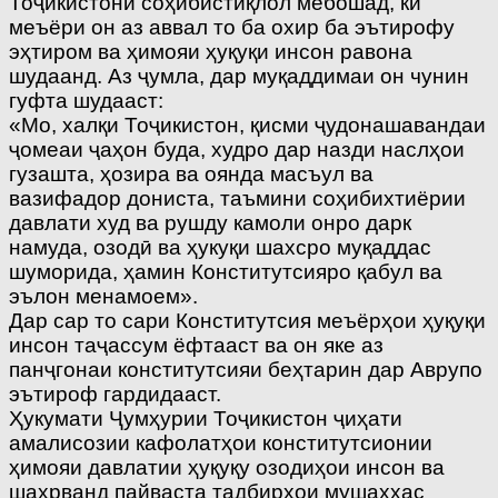
Тоҷикистони соҳибистиқлол мебошад, ки
меъёри он аз аввал то ба охир ба эътирофу
эҳтиром ва ҳимояи ҳуқуқи инсон равона
шудаанд. Аз ҷумла, дар муқаддимаи он чунин
гуфта шудааст:
«Мо, халқи Тоҷикистон, қисми ҷудонашавандаи
ҷомеаи ҷаҳон буда, худро дар назди наслҳои
гузашта, ҳозира ва оянда масъул ва
вазифадор дониста, таъмини соҳибихтиёрии
давлати худ ва рушду камоли онро дарк
намуда, озодӣ ва ҳукуқи шахсро муқаддас
шуморида, ҳамин Конститутсияро қабул ва
эълон менамоем».
Дар сар то сари Конститутсия меъёрҳои ҳуқуқи
инсон таҷассум ёфтааст ва он яке аз
панҷгонаи конститутсияи беҳтарин дар Аврупо
эътироф гардидааст.
Ҳукумати Ҷумҳурии Тоҷикистон ҷиҳати
амалисозии кафолатҳои конститутсионии
ҳимояи давлатии ҳуқуқу озодиҳои инсон ва
шаҳрванд пайваста тадбирҳои мушаххас