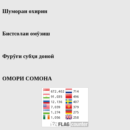
Шумораи охирин
Бистсолаи омӯзиш
Фурӯғи субҳи доноӣ
ОМОРИ СОМОНА