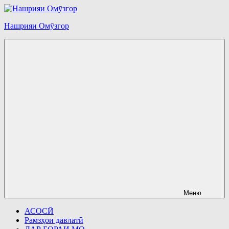
Перейти
к
Нашрияи Омӯзгор
содержимому
Меню
АСОСӢ
Рамзҳои давлатӣ