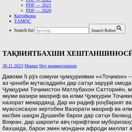
PDF — 2021
PDF — 2020
Китобхона
ТАМОС
Search for:
Search Button
ТАҚВИЯТБАХШИ ХЕШТАНШИНОС
30.11.2023
Mamur
Нет комментариев
Давоми 5 рӯз озмуни ҷумҳуриявии ««Тоҷикон» –
аз ҷониби мутасаддиён дар сатҳи зарурӣ омода
Ҷумҳурии Тоҷикистон Мат­лу­бахон Сатториён, 
якуми вазири маориф ва илми Ҷумҳурии Тоҷики
назорат мекарданд. Дар ин радиф роҳбарият ва
муассисаҳои зертобеи Вазорати маориф ва илми
касбии шаҳри Душанбе барои дар сатҳи баланд 
Воқеан, дар шароити авҷ гирифтани муборизаҳо
бахшида, барои эмин мондани афроди миллат а