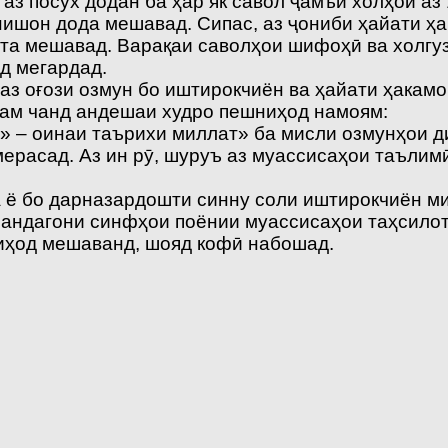
аз посух додан ба ҳар як савол ҷамъи холҳои а
ишон дода мешавад. Сипас, аз ҷониби ҳайати ҳа
шта мешавад. Варақаи саволҳои шифоҳӣ ва холгу
д мегардад.
аз оғози озмун бо иштирокчиён ва ҳайати ҳакам
ҳам чанд андешаи худро пешниҳод намоям:
н» – оинаи таърихи миллат» ба мисли озмунҳои д
мерасад. Аз ин рӯ, шуруъ аз муассисаҳои таълим
а ё бо дарназардошти синну соли иштирокчиён 
нандагони синфҳои поёнии муассисаҳои таҳсилот
ниҳод мешаванд, шояд кофӣ набошад.