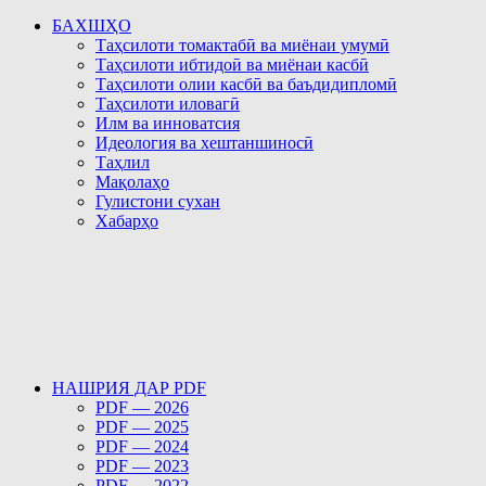
БАХШҲО
Таҳсилоти томактабӣ ва миёнаи умумӣ
Таҳсилоти ибтидоӣ ва миёнаи касбӣ
Таҳсилоти олии касбӣ ва баъдидипломӣ
Таҳсилоти иловагӣ
Илм ва инноватсия
Идеология ва хештаншиносӣ
Таҳлил
Мақолаҳо
Гулистони сухан
Хабарҳо
НАШРИЯ ДАР PDF
PDF — 2026
PDF — 2025
PDF — 2024
PDF — 2023
PDF — 2022