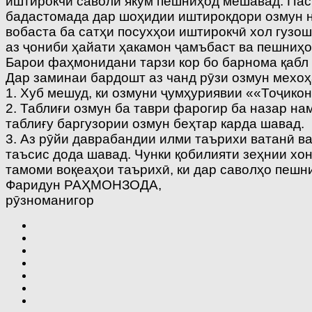
иштирокчӣ саволи якум пешниҳод мешавад. Пас 
бадастомада дар шоҳидии иштирокдори озмун н
вобаста ба сатҳи посухҳои иштирокчӣ хол гузо
аз ҷониби ҳайати ҳакамон ҷамъбаст ва пешниҳо
Барои фаҳмонидани тарзи кор бо барнома қабл 
Дар заминаи бардошт аз чанд рӯзи озмун мехо
1. Хуб мешуд, ки озмуни ҷумҳуриявии ««Тоҷико
2. Таблиғи озмун ба таври фарогир ба назар на
таблиғу баргузории озмун беҳтар карда шавад.
3. Аз рӯйи даврабандии илми таърихи ватанӣ в
таъсис дода шавад. Чунки қобилияти зеҳнии хо
тамоми воқеаҳои таърихӣ, ки дар саволҳо пеш
Фаридун РАҲМОНЗОДА,
рӯзноманигор