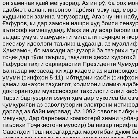
он заминаи қавӣ мегузорад. Аз ин рӯ, ба роҳ м
адабиёт, аслан, инсонро тарбият мекунад, мор
худшиносӣ замина мегузоранд. Агар чунин набу
Ғафуров, ки дар замони нашри худ боиси сенз
эътироф намешуданд. Маҳз ин ду асар барои ши
ва дар умум, мавҷудияти миллати тоҷикро инкор
сиёсиву идеологӣ таълиф шудаанд, аз муаллиф
Ҳамзамон, бо мақсади арҷгузорӣ ба таърихи п
тоҷик дар тӯли таърих, тақвияти ҳисси худого
Ғафуров таҳти сарпарастии Президенти Ҷумҳур
Ба назар мерасад, ки ҳар кадоме аз иштирокдо
умумӣ (синфҳои 5-11), ибтидоии касбӣ (синфҳои
ҳамаи зинаҳои таҳсилот, ходимони илмию адаби
докторантҳои муассисаҳои таҳсилоти олии касб
Тарзи баргузории озмун ҳам дар муқоиса ба оз
ҷумҳуриявӣ аз саволгузории электронӣ истифода
дарсад аз байн меравад. Аз 1092 саволи тибқ
мекунад. Дар барномаи компютерӣ зимни ҷобаҷо
таърихи Тоҷикистони муосир) ба назар гирифта
Саволҳои пешниҳодгардида маротибаи дуюм баро