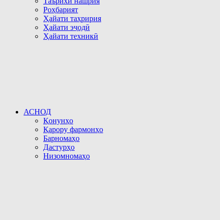
Таърихи нашрия
Роҳбарият
Ҳайати таҳририя
Ҳайати эҷодӣ
Ҳайати техникӣ
АСНОД
Қонунҳо
Қарору фармонҳо
Барномаҳо
Дастурҳо
Низомномаҳо