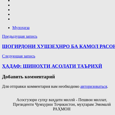
Мулоҳиза
Навигация
Предыдущая запись
по
ШОГИРДОНИ ХУШЗЕҲНРО БА КАМОЛ РАСО
записям
Следующая запись
ҲАДАФ: ШИНОХТИ АСОЛАТИ ТАЪРИХӢ
Добавить комментарий
Для отправки комментария вам необходимо
авторизоваться
.
Асосгузори сулҳу ваҳдати миллӣ - Пешвои миллат,
Президенти Ҷумҳурии Тоҷикистон, муҳтарам Эмомалӣ
РАҲМОН