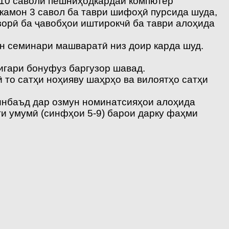
з 10 саволи пешниҳодкардаи компютер
камон 3 савол ба таври шифоҳӣ пурсида шуда,
зорӣ ба ҷавобҳои иштирокчӣ ба таври алоҳида
он семинари машваратӣ низ доир карда шуд.
игари бонуфуз баргузор шавад.
ӣ то сатҳи ноҳияву шаҳрҳо ва вилоятҳо сатҳи
минбаъд дар озмун номинатсияҳои алоҳида
и умумӣ (синфҳои 5-9) барои дарку фаҳми