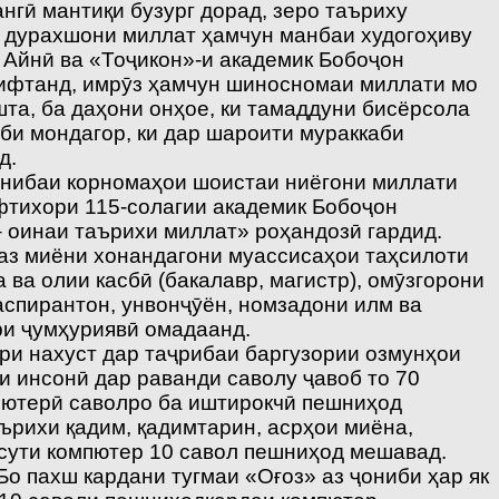
нгӣ мантиқи бузург дорад, зеро таъриху
и дурахшони миллат ҳамчун манбаи худогоҳиву
 Айнӣ ва «Тоҷикон»-и академик Бобоҷон
рифтанд, имрӯз ҳамчун шиносномаи миллати мо
та, ба даҳони онҳое, ки тамаддуни бисёрсола
оби мондагор, ки дар шароити мураккаби
д.
онибаи корномаҳои шоистаи ниёгони миллати
ифтихори 115-солагии академик Бобоҷон
 оинаи таърихи миллат» роҳандозӣ гардид.
 аз миёни хонандагони муассисаҳои таҳсилоти
 ва олии касбӣ (бакалавр, магистр), омӯзгорони
аспирантон, унвонҷӯён, номзадони илм ва
ри ҷумҳуриявӣ омадаанд.
ори нахуст дар таҷрибаи баргузории озмунҳои
и инсонӣ дар раванди саволу ҷавоб то 70
пютерӣ саволро ба иштирокчӣ пешниҳод
ърихи қадим, қадимтарин, асрҳои миёна,
ссути компютер 10 савол пешниҳод мешавад.
 пахш кардани тугмаи «Оғоз» аз ҷониби ҳар як