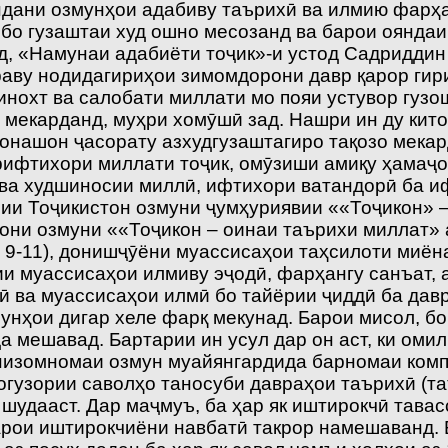
ондани озмунҳои адабиву таърихӣ ва илмию фарҳа
о бо гузаштаи худ ошно месозанд ва барои оянда
д, «Намунаи адабиёти тоҷик»-и устод Садриддин
ураву нодидагириҳои зимомдорони давр қарор ги
нохт ва салобати миллати мо пояи устувор гузош
 мекарданд, муҳри хомӯшӣ зад. Нашри ин ду кит
онашон ҷасорату азхудгузаштагиро тақозо мекар
урифтихори миллати тоҷик, омӯзиши амиқу ҳамаҷ
ҳӣ ва худшиносии миллӣ, ифтихори ватандорӣ ба 
ии Тоҷикистон озмуни ҷумҳуриявии ««Тоҷикон» –
рони озмуни ««Тоҷикон – оинаи таърихи миллат»
 9-11), донишҷӯёни муассисаҳои таҳсилоти миёна
и муассисаҳои илмиву эҷодӣ, фарҳангу санъат, 
ӣ ва муассисаҳои илмӣ бо тайёрии ҷиддӣ ба дав
мунҳои дигар хеле фарқ мекунад. Барои мисол, б
 мешавад. Бартарии ин усул дар он аст, ки омил
и низомномаи озмун муайянгардида барномаи ком
гузории саволҳо таносуби давраҳои таърихӣ (та
 шудааст. Дар маҷмуъ, ба ҳар як иштирокчӣ тава
и иштирокчиёни нав­батӣ такрор намешаванд. Бо