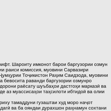
рифт. Шароиту имконот барои баргузории озмун
рии раиси комиссия, муовини Сарвазири
 Ҷумҳурии Тоҷикистон Раҳим Саидзода, муовини
а бевосита раванди баргузории озмунро
дорони раёсату шуъбаҳои дастгоҳи марказӣ ва
де аз муассисаҳои таҳсилоти ибтидоӣ ва олии
риху тамаддуни гузаштаи худ моро наҷот
дагӣ ва ба ояндаи дурахшон раҳнамун сохтани