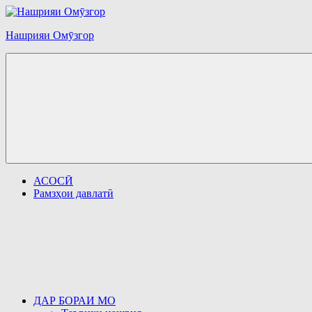
Перейти
к
Нашрияи Омӯзгор
содержимому
АСОСӢ
Рамзҳои давлатӣ
ДАР БОРАИ МО