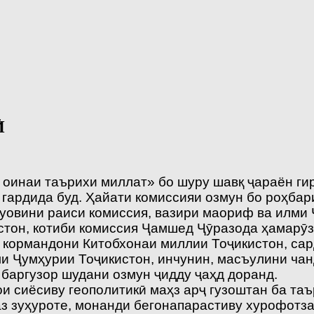
Ӣ
 оинаи таърихи миллат» бо шуру шавқ ҷараён ги
 гардида буд. Ҳайати комиссияи озмун бо роҳба
муовини раиси комиссия, вазири маориф ва илми
стон, котиби комиссия Ҷамшед Ҷӯразода ҳамарӯз
 кормандони Китобхонаи миллии Тоҷикистон, сар
 Ҷумҳурии Тоҷикистон, инчунин, масъулини чан
баргузор шудани озмун ҷидду ҷаҳд доранд.
и сиёсиву геополитикӣ маҳз арҷ гузоштан ба таъ
з зуҳуроте, монанди бегонапарастиву хурофотза