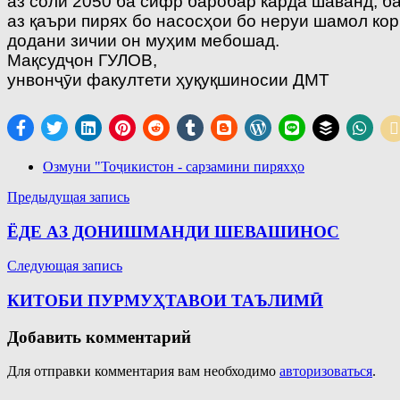
аз соли 2050 ба сифр баробар карда шаванд; б
аз қаъри пирях бо насосҳои бо неруи шамол кор
додани зичии он муҳим мебошад.
Мақсудҷон ГУЛОВ,
унвонҷӯи факултети ҳуқуқшиносии ДМТ
Озмуни "Тоҷикистон - сарзамини пиряхҳо
Навигация
Предыдущая запись
по
ЁДЕ АЗ ДОНИШМАНДИ ШЕВАШИНОС
записям
Следующая запись
КИТОБИ ПУРМУҲТАВОИ ТАЪЛИМӢ
Добавить комментарий
Для отправки комментария вам необходимо
авторизоваться
.