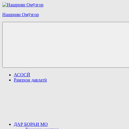
Перейти
к
Нашрияи Омӯзгор
содержимому
АСОСӢ
Рамзҳои давлатӣ
ДАР БОРАИ МО