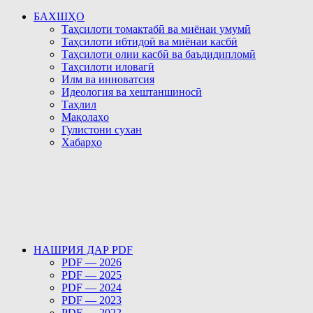
БАХШҲО
Таҳсилоти томактабӣ ва миёнаи умумӣ
Таҳсилоти ибтидоӣ ва миёнаи касбӣ
Таҳсилоти олии касбӣ ва баъдидипломӣ
Таҳсилоти иловагӣ
Илм ва инноватсия
Идеология ва хештаншиносӣ
Таҳлил
Мақолаҳо
Гулистони сухан
Хабарҳо
НАШРИЯ ДАР PDF
PDF — 2026
PDF — 2025
PDF — 2024
PDF — 2023
PDF — 2022