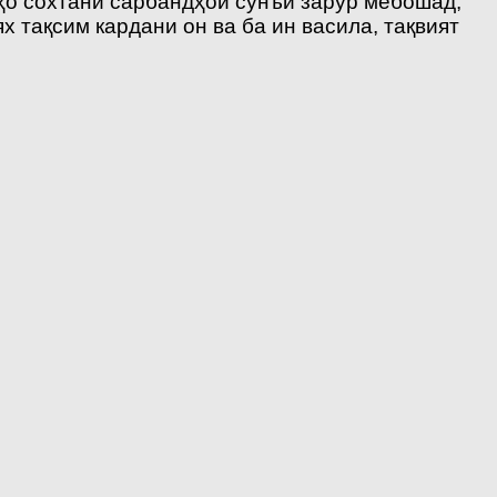
ҳо сохтани сарбандҳои сунъӣ зарур мебошад;
 тақсим кардани он ва ба ин васила, тақвият