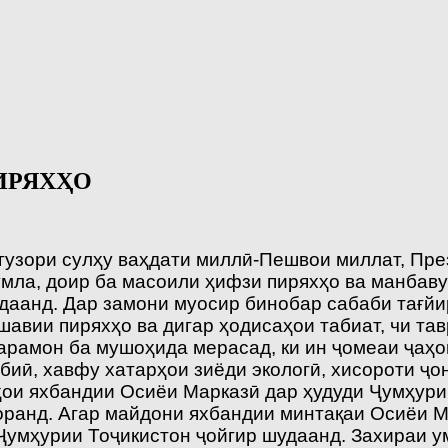
ИРЯХҲО
гузори сулҳу ваҳдати миллӣ-Пешвои миллат, Пре
мла, доир ба масоили ҳифзи пиряхҳо ва манбав
аанд. Дар замони муосир бинобар сабаби тағйи
шавии пиряхҳо ва дигар ҳодисаҳои табиат, чи тав
арамон ба мушоҳида мерасад, ки ин ҷомеаи ҷаҳо
биӣ, хавфу хатарҳои зиёди экологӣ, хисороти ҷон
ҳои яхбандии Осиёи Марказӣ дар ҳудуди Ҷумҳурии
оранд. Агар майдони яхбандии минтақаи Осиёи М
Ҷумҳурии Тоҷикистон ҷойгир шудаанд. Захираи у