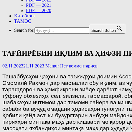
PDF — 2021
PDF — 2020
Китобхона
ТАМОС
Search for:
Search Button
ТАҒЙИРЁБИИ ИҚЛИМ ВА ҲИФЗИ П
02.11.2023
21.11.2023
Mamur
Нет комментариев
Ташаббусҳои ҷаҳонӣ ва таъкидҳои доимии Асос
Эмомалӣ Раҳмон дар масъалаи обу иқлим, аз ҷу
тарафдорон ва ҳамфикрони зиёде дарёфт намуд
тӯфону обхезиҳо, сел, зилзила, тармафароӣ, об
шабакаҳои иҷтимоӣ дар тамоми сайёра ва кишв
сабаби ба вуҷуд омадани ҳодисаҳои гуногуни та
Қобили қайд аст, ки бузургтарин анбуҳи майдон
пиряхҳои минтақа маҳз дар кишвари мо қарор д
масоҳати яхбандиҳои минтақа маҳз дар ҳудуди 