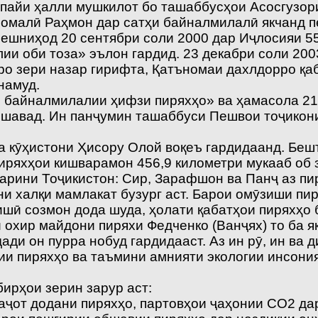
, пайи ҳалли мушкилот бо ташаббусҳои Асосгузор
омалӣ Раҳмон дар сатҳи байналмилалӣ якчанд п
 пешниҳод 20 сентябри соли 2000 дар Иҷлосияи
ии оби тоза» эълон гардид. 23 декабри соли 2
о зери назар гирифта, Қатъномаи дахлдорро қаб
намуд.
 байналмилалии ҳифзи пиряхҳо» ва ҳамасола 2
ешавад. Ин панҷумин ташаббуси Пешвои тоҷикони 
 кӯҳистони Ҳисору Олой воқеъ гардидаанд. Беш
иряхҳои кишварамон 456,9 километри мукааб об з
арини Тоҷикистон: Сир, Зарафшон ва Панҷ аз пи
и халқи мамлакат бузург аст. Барои омӯзиши пи
шӣ созмон дода шуда, ҳолати қабатҳои пиряхҳо б
 охир майдони пиряхи Федченко (Ванҷях) то ба я
дади он пурра нобуд гардидааст. Аз ин рӯ, ин ва
ии пиряхҳо ва таъмини амнияти экологии инсон
ирҳои зерин зарур аст:
наҷот додани пиряхҳо, партовҳои ҷаҳонии CO2 да