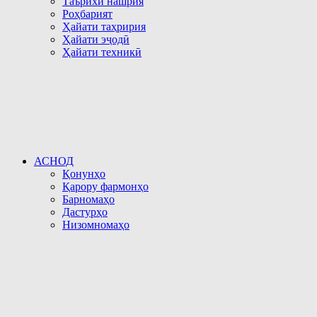
Таърихи нашрия
Роҳбарият
Ҳайати таҳририя
Ҳайати эҷодӣ
Ҳайати техникӣ
АСНОД
Қонунҳо
Қарору фармонҳо
Барномаҳо
Дастурҳо
Низомномаҳо