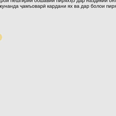
арои пешгирии обшавии пиряхҳо дар наздикии он
кунанда ҷамъоварӣ кардани ях ва дар болои пирях