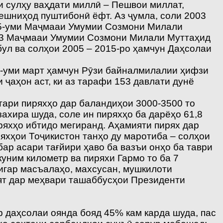
и сулҳу ваҳдати миллӣ – Пешвои миллат,
ешниҳод пуштибонӣ ёфт. Аз ҷумла, соли 2003
 55-уми Маҷмааи Умумии Созмони Милали
003 Маҷмааи Умумии Созмони Милали Муттаҳид
ул ва солҳои 2005 – 2015-ро ҳамчун Даҳсолаи
1-уми март ҳамчун Рӯзи байналмилалии ҳифзи
ҷаҳон аст, ки аз тарафи 153 давлати дунё
тари пиряхҳо дар баландиҳои 3000-3500 то
ахира шуда, соле ин пиряхҳо ба дарёҳо 61,8
ряхҳо ибтидо мегиранд. Аҳамияти пирях дар
ряхҳои Тоҷикистон танҳо ду маротиба – солҳои
ар асари тағйири ҳаво ба вазъи онҳо ба таври
куним километр ва пиряхи Гармо то ба 7
 дигар масъалаҳо, махсусан, мушкилоти
ият дар меҳвари ташаббусҳои Президенти
р даҳсолаи оянда бояд 45% кам карда шуда, пас