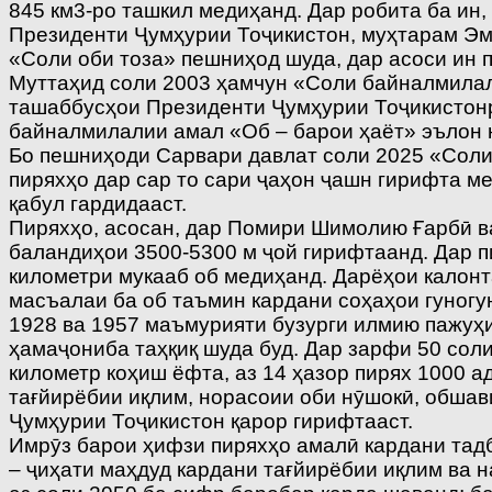
845 км3-ро ташкил медиҳанд. Дар робита ба ин
Президенти Ҷумҳурии Тоҷикистон, муҳтарам Эм
«Соли оби тоза» пешниҳод шуда, дар асоси ин
Муттаҳид соли 2003 ҳамчун «Соли байналмилал
ташаббусҳои Президенти Ҷумҳурии Тоҷикистонр
байналмилалии амал «Об – барои ҳаёт» эълон 
Бо пешниҳоди Сарвари давлат соли 2025 «Соли
пиряхҳо дар сар то сари ҷаҳон ҷашн гирифта м
қабул гардидааст.
Пиряхҳо, асосан, дар Помири Шимолию Ғарбӣ ва
баландиҳои 3500-5300 м ҷой гирифтаанд. Дар п
километри мукааб об медиҳанд. Дарёҳои калонт
масъалаи ба об таъмин кардани соҳаҳои гуногун
1928 ва 1957 маъмурияти бузурги илмию пажуҳи
ҳамаҷониба таҳқиқ шуда буд. Дар зарфи 50 соли
километр коҳиш ёфта, аз 14 ҳазор пирях 1000 а
тағйирёбии иқлим, норасоии оби нӯшокӣ, обшав
Ҷумҳурии Тоҷикистон қарор гирифтааст.
Имрӯз барои ҳифзи пиряхҳо амалӣ кардани тадб
– ҷиҳати маҳдуд кардани тағйирёбии иқлим ва 