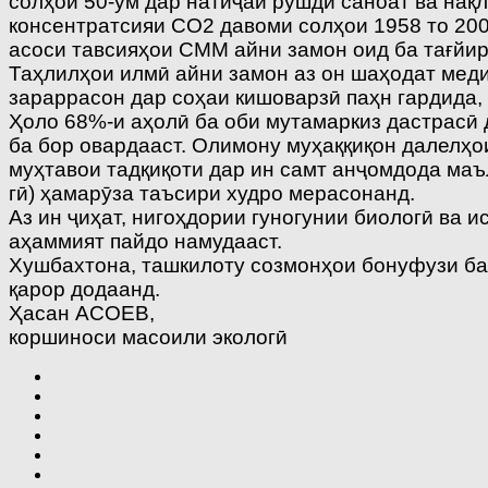
солҳои 50-ум дар натиҷаи рушди саноат ва нақл
консентратсияи СО2 давоми солҳои 1958 то 200
асоси тавсияҳои СММ айни замон оид ба тағйи
Таҳлилҳои илмӣ айни замон аз он шаҳодат меди
зараррасон дар соҳаи кишоварзӣ паҳн гардида,
Ҳоло 68%-и аҳолӣ ба оби мутамаркиз дастрасӣ
ба бор овардааст. Олимону муҳаққиқон далелҳо
муҳтавои тадқиқоти дар ин самт анҷомдода маъ
гӣ) ҳамарӯза таъсири худро мерасонанд.
Аз ин ҷиҳат, нигоҳдории гуногунии биологӣ ва 
аҳаммият пайдо намудааст.
Хушбахтона, ташкилоту созмонҳои бонуфузи ба
қарор додаанд.
Ҳасан АСОЕВ,
коршиноси масоили экологӣ