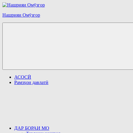
Перейти
к
Нашрияи Омӯзгор
содержимому
АСОСӢ
Рамзҳои давлатӣ
ДАР БОРАИ МО