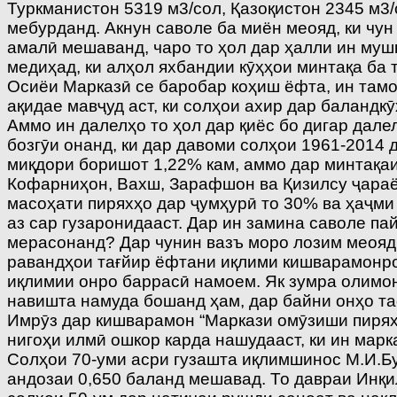
Туркманистон 5319 м3/сол, Қазоқистон 2345 м3
мебурданд. Акнун саволе ба миён меояд, ки чун
амалӣ мешаванд, чаро то ҳол дар ҳалли ин муш
медиҳад, ки алҳол яхбандии кӯҳҳои минтақа ба 
Осиёи Марказӣ се баробар коҳиш ёфта, ин тамо
ақидае мавҷуд аст, ки солҳои ахир дар баланд
Аммо ин далелҳо то ҳол дар қиёс бо дигар дале
бозгӯи онанд, ки дар давоми солҳои 1961-2014 
миқдори боришот 1,22% кам, аммо дар минтақаи
Кофарниҳон, Вахш, Зарафшон ва Қизилсу ҷараён
масоҳати пиряхҳо дар ҷумҳурӣ то 30% ва ҳаҷми
аз сар гузаронидааст. Дар ин замина саволе па
мерасонанд? Дар чунин вазъ моро лозим меояд,
равандҳои тағйир ёфтани иқлими кишварамонро
иқлимии онро баррасӣ намоем. Як зумра олимо
навишта намуда бошанд ҳам, дар байни онҳо т
Имрӯз дар кишварамон “Маркази омӯзиши пирях
нигоҳи илмӣ ошкор карда нашудааст, ки ин мар
Солҳои 70-уми асри гузашта иқлимшинос М.И.Бу
андозаи 0,650 баланд мешавад. То давраи Инқи