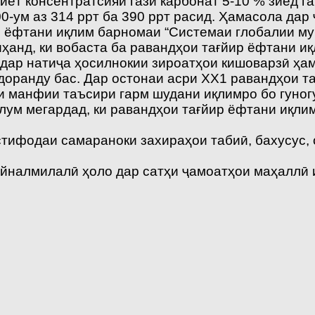
иёт консентратсияи гази карбонат 5-10 % зиёд га
0-ум аз 314 ррт ба 390 ррт расид. Ҳамасола да
р ёфтани иқлим барномаи “Системаи глобалии му
ҳанд, ки вобаста ба равандҳои тағйир ёфтани иқ
 дар натиҷа ҳосилнокии зироатҳои кишоварзӣ ҳа
 доранду бас. Дар остонаи асри ХХ1 равандҳои 
и манфии таъсири гарм шудани иқлимро бо гуног
лум мегардад, ки равандҳои тағйир ёфтани иқли
истифодаи самараноки захираҳои табиӣ, бахусус
йналмилалӣ ҳоло дар сатҳи ҷамоатҳои маҳаллӣ