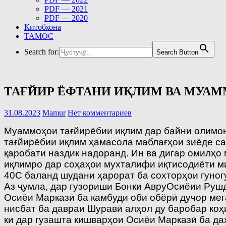
PDF — 2021
PDF — 2020
Китобхона
ТАМОС
Search for:
Search Button
ТАҒЙИР ЁФТАНИ ИҚЛИМ ВА МУА
31.08.2023
Mamur
Нет комментариев
Муаммоҳои тағйирёбии иқлим дар байни олимон
тағйирёбии иқлим ҳамасола маблағҳои зиёде са
қаробати наздик надоранд. Ин ва дигар омилҳо
иқлимро дар соҳаҳои мухталифи иқтисодиёти ми
40С баланд шудани ҳарорат ба сохторҳои гуно
Аз ҷумла, дар гузориши Бонки АвруОсиёии Рушд
Осиёи Марказӣ ба камбуди оби обёрӣ дучор мег
нисбат ба давраи Шуравӣ алҳол ду баробар коҳ
ки дар гузашта кишварҳои Осиёи Марказӣ ба да