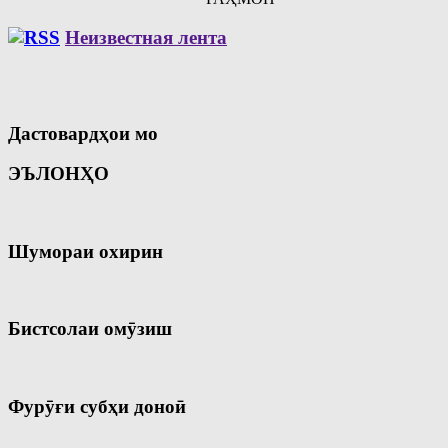
Неизвестная лента
Дастовардҳои мо
ЭЪЛОНҲО
Шумораи охирин
Бистсолаи омӯзиш
Фурӯғи субҳи доноӣ