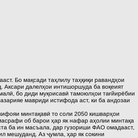
аст. Бо мақсади таҳлилу таҳқиқи равандҳои
д. Аксари далелҳои интишоршуда ба воқеият
амалӣ, бо диди муқоисавӣ тамоюлҳои тағйирёбии
азарияе мавриди истифода аст, ки ба андозаи
окифояи минтақавӣ то соли 2050 кишварҳои
масрафи об барои ҳар як нафар аҳолии минтақа
ста ба ин масъала, дар гузориши ФАО омадааст,
 мешуданд. Аз ҷумла, ҳар як сокини