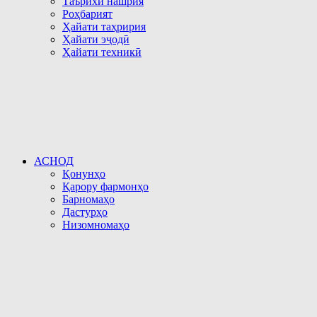
Таърихи нашрия
Роҳбарият
Ҳайати таҳририя
Ҳайати эҷодӣ
Ҳайати техникӣ
АСНОД
Қонунҳо
Қарору фармонҳо
Барномаҳо
Дастурҳо
Низомномаҳо