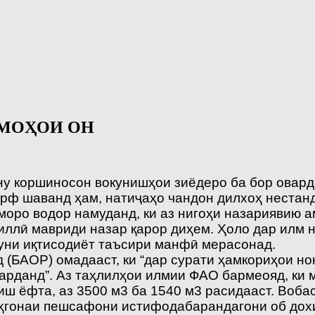
ММОҲОИ ОН
у коршиносон вокунишҳои зиёдеро ба бор оварда
рф шаванд ҳам, натиҷаҳо чандон дилхоҳ нестан
 моро водор намуданд, ки аз нигоҳи назариявию 
ллӣ мавриди назар қарор диҳем. Ҳоло дар илм н
гуни иқтисодиёт таъсири манфӣ мерасонад.
 (БАОР) омадааст, ки “дар сурати ҳамкориҳои н
арданд”. Аз таҳлилҳои илмии ФАО бармеояд, ки 
иш ёфта, аз 3500 м3 ба 1540 м3 расидааст. Воба
ҳгонаи пешсафони истифодабарандагони об дохил