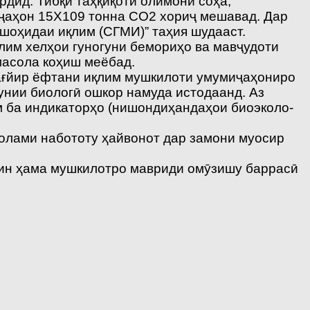
рдид. Тибқи таҳқиқоти олимони соҳа,
р ҷаҳон 15Х109 тонна СО2 хориҷ мешавад. Дар
шоҳидаи иқлим (СГМИ)” таҳия шудааст.
лим хелҳои гуногуни бемориҳо ва мавҷудоти
масола коҳиш меёбад.
тағйир ёфтани иқлим мушкилоти умумиҷаҳониро
унии биологӣ ошкор намуда истодаанд. Аз
м ба индикаторҳо (нишондиҳандаҳои биоэколо-
, олами набототу ҳайвонот дар замони муосир
 ин ҳама мушкилотро мавриди омӯзишу баррасӣ