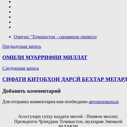
Озмуни "Тоҷикистон - сарзамини пиряхҳо
Навигация
Предыдущая запись
по
ОМИЛИ МУАРРИФИИ МИЛЛАТ
записям
Следующая запись
СИФАТИ КИТОБҲОИ ДАРСӢ БЕҲТАР МЕГАР
Добавить комментарий
Для отправки комментария вам необходимо
авторизоваться
.
Асосгузори сулҳу ваҳдати миллӣ - Пешвои миллат,
Президенти Ҷумҳурии Тоҷикистон, муҳтарам Эмомалӣ
РАҲМОН