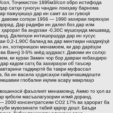
3/сол, Тоҷикистон 1895м3/сол обро истифода
 дар сатҳи гуногун чандин лоиҳаву барнома
ар пажуҳишҳо дар ин самт аз он гувоҳӣ
ар давоми солҳои 1956 — 1990 захираи пиряхҳои
 дорад. Дар радифи ин далел боз дар илм
и ҳарорат ба андозаи -0,30С мушоҳида мешавад.
аанд. Далелҳои интишоршуда дар ин хусус
аи 0,2-1,90С баланд ва дар минтақаи наздикӯҳӣ
р ин, хотирнишон менамоем, ки дар дарёҳои
ва Ванҷ) 3-5% зиёд шудааст. Давоми ин солҳо
вем, ки кураи Замин чор бор давраи яхбандиро
дар кадом сатҳ ба захираҳои об таъсир
навтарини тадқиқотӣ ба таври муфассал
а, ба ин васила ҳодисаҳои ғайричашмдошти
армшавии глобалии иқлим асару мақолаҳо
авошиносӣ фаъолият менамоянд. Аммо то ҳол аз
дар қиболи масъалагузории илмӣ доранд.
 — 2000 консентратсияи СО2 17% ва ҳарорат ба
хуби мувозинати табиӣ қарор дошт. Баъди