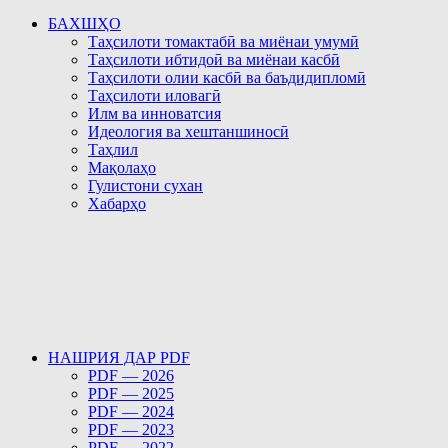
БАХШҲО
Таҳсилоти томактабӣ ва миёнаи умумӣ
Таҳсилоти ибтидоӣ ва миёнаи касбӣ
Таҳсилоти олии касбӣ ва баъдидипломӣ
Таҳсилоти иловагӣ
Илм ва инноватсия
Идеология ва хештаншиносӣ
Таҳлил
Мақолаҳо
Гулистони сухан
Хабарҳо
НАШРИЯ ДАР PDF
PDF — 2026
PDF — 2025
PDF — 2024
PDF — 2023
PDF — 2022