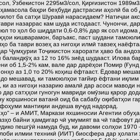
/сол, Ӯзбекистон 2295м3/сол, Қирғизистон 1989м
 ҳамасола баҳри беҳбуди дастрасии аҳолӣ ба об
килот ба сатҳи Шуравӣ нарасидаем? Натиҷаи акс
таври назаррас кам шуда истодааст. Чунончи, д
юл то ҳол бо шиддати 0,6-0,8% дар як сол идома
кӯҳҳои кишварамон, баръакс, паст шудани тамоюл
лҳо ба таври возеҳ аз нигоҳи илмӣ тавзеҳ наёфт
дар Ҷумҳурии Тоҷикистон харорати ҳаво ба андоз
 баландкӯҳ аз 12 то 16% зиёд шудааст. Илова ба
и об 1,5-2% кам, вале дар дарёҳои Помир (Ғунд 
 онҳо аз 1,0 то 20% коҳиш ёфтааст. Ёдовар меша
йдо мешавад, ки тамоюлҳои тағйир ёфтани иқлим 
 ки аз нигоҳи назарию амалӣ дар асоси маводи 
 дар сатҳҳои гуногун мавриди омӯзиш қарор дод
ну коршиноси ватанӣ оид ба сабабу оқибатҳои г
афоҳуми мантиқии андеша вуҷуд надорад.
ҳо” – и АМИТ, Маркази яхшиносии Агентии обуҳ
казҳо байни ҳамдигар чӣ умумият ва чӣ тафовут 
дико пешгӯӣ намуда буд, ки давоми солҳои 1970
лоби илмии техникӣ (ИИТ) биосфера дар ҳолати 