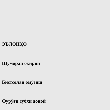
ЭЪЛОНҲО
Шумораи охирин
Бистсолаи омӯзиш
Фурӯғи субҳи доноӣ