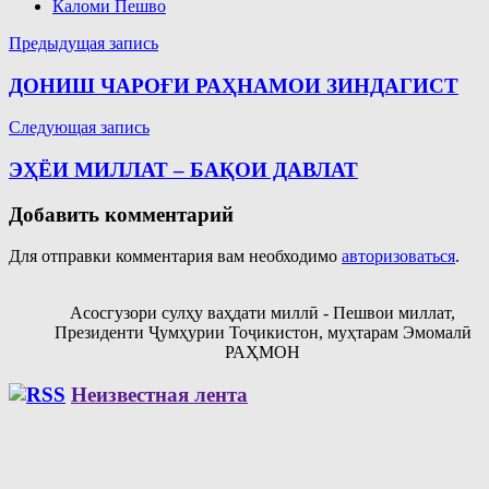
Каломи Пешво
Навигация
Предыдущая запись
по
ДОНИШ ЧАРОҒИ РАҲНАМОИ ЗИНДАГИСТ
записям
Следующая запись
ЭҲЁИ МИЛЛАТ – БАҚОИ ДАВЛАТ
Добавить комментарий
Для отправки комментария вам необходимо
авторизоваться
.
Асосгузори сулҳу ваҳдати миллӣ - Пешвои миллат,
Президенти Ҷумҳурии Тоҷикистон, муҳтарам Эмомалӣ
РАҲМОН
Неизвестная лента