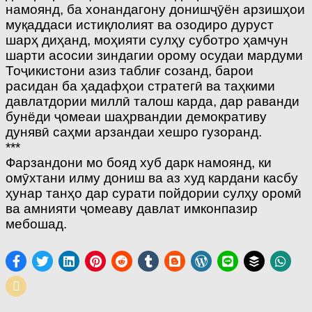
намоянд, ба хонандагону донишҷӯён арзишҳои
муқаддаси истиқлолият ва озодиро дуруст
шарҳ диҳанд, моҳияти сулҳу суботро ҳамчун
шарти асосии зиндагии орому осудаи мардуми
Тоҷикистони азиз таблиғ созанд, барои
расидан ба ҳадафҳои стратегӣ ва таҳкими
давлатдории миллӣ талош карда, дар раванди
бунёди ҷомеаи шаҳрвандии демокративу
дунявӣ саҳми арзандаи хешро гузоранд.
***
Фарзандони мо бояд хуб дарк намоянд, ки
омӯхтани илму дониш ва аз худ кардани касбу
ҳунар танҳо дар сурати пойдории сулҳу оромӣ
ва амнияти ҷомеаву давлат имконпазир
мебошад.