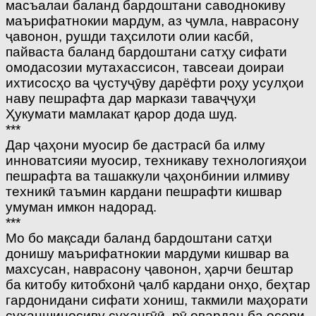
масъалаи баланд бардоштани саводнокиву
маърифатнокии мардум, аз ҷумла, наврасону
ҷавонон, рушди таҳсилоти олии касбӣ,
пайваста баланд бардоштани сатҳу сифати
омодасозии мутахассисон, тавсеаи доираи
ихтисосҳо ва ҷустуҷӯву дарёфти роҳу усулҳои
наву пешрафта дар маркази таваҷҷуҳи
Ҳукумати мамлакат қарор дода шуд.
***
Дар ҷаҳони муосир бе дастрасӣ ба илму
инноватсияи муосир, техникаву технологияҳои
пешрафта ва ташаккули ҷаҳонбинии илмиву
техникӣ таъмин кардани пешрафти кишвар
умуман имкон надорад.
***
Мо бо мақсади баланд бардоштани сатҳи
донишу маърифатнокии мардуми кишвар ва
махсусан, наврасону ҷавонон, ҳарчи бештар
ба китобу китобхонӣ ҷалб кардани онҳо, беҳтар
гардонидани сифати хониш, такмили маҳорати
суханшиносиву сухангӯӣ, рӯ овардан ба осори