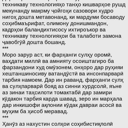
техникаву технологияҳо танҳо кишварҳое рушд
мекунанду мақому ҷойгоҳи сазовори худро
нигоҳ дошта метавонанд, ки мардуми босаводу
соҳибмаърифат, олимону донишмандон,
кадрҳои баландихтисосу ихтироъкор ва
техникаву технологияҳои ба талаботи замона
ҷавобгӯй дошта бошанд.
***
Моро зарур аст, ки фарҳанги сулҳу оромӣ,
ваҳдати миллӣ ва амнияту осоиштагиро ба
фарзандони худ омӯзонем, онҳоро дар руҳияи
хештаншиносиву ватандӯстӣ ва инсонпарварӣ
тарбия намоем. Дар ин раванд, фарҳанги сулҳ
ва сулҳпарварӣ бояд аз синни хурдсолӣ, яъне
аз зинаи таҳсилоти томактабӣ дар замири
кӯдакон тарбия карда шавад, зеро ин марҳала
дар инкишофи ақлонии кӯдак давраи асосӣ ва
муҳим ба ҳисоб меравад.
***
Ҳанӯз аз нахустин солҳои соҳибистиқлолӣ