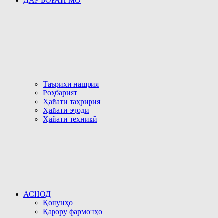
ДАР БОРАИ МО
Таърихи нашрия
Роҳбарият
Ҳайати таҳририя
Ҳайати эҷодӣ
Ҳайати техникӣ
АСНОД
Қонунҳо
Қарору фармонҳо