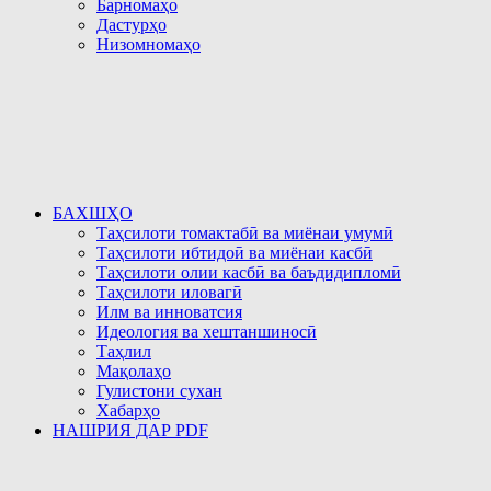
Барномаҳо
Дастурҳо
Низомномаҳо
БАХШҲО
Таҳсилоти томактабӣ ва миёнаи умумӣ
Таҳсилоти ибтидоӣ ва миёнаи касбӣ
Таҳсилоти олии касбӣ ва баъдидипломӣ
Таҳсилоти иловагӣ
Илм ва инноватсия
Идеология ва хештаншиносӣ
Таҳлил
Мақолаҳо
Гулистони сухан
Хабарҳо
НАШРИЯ ДАР PDF