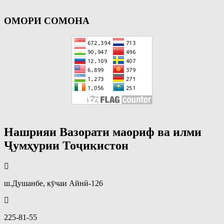
ОМОРИ СОМОНА
Нашрияи Вазорати маориф ва илми
Ҷумҳурии Тоҷикистон
ш.Душанбе, кӯчаи Айнӣ-126
225-81-55