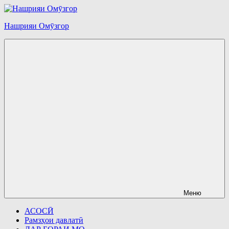
Перейти
к
Нашрияи Омӯзгор
содержимому
Меню
АСОСӢ
Рамзҳои давлатӣ