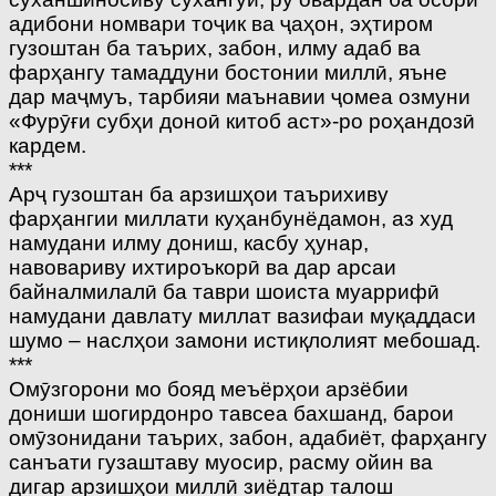
адибони номвари тоҷик ва ҷаҳон, эҳтиром
гузоштан ба таърих, забон, илму адаб ва
фарҳангу тамаддуни бостонии миллӣ, яъне
дар маҷмуъ, тарбияи маънавии ҷомеа озмуни
«Фурӯғи субҳи доноӣ китоб аст»-ро роҳандозӣ
кардем.
***
Арҷ гузоштан ба арзишҳои таърихиву
фарҳангии миллати куҳанбунёдамон, аз худ
намудани илму дониш, касбу ҳунар,
навовариву ихтироъкорӣ ва дар арсаи
байналмилалӣ ба таври шоиста муаррифӣ
намудани давлату миллат вазифаи муқаддаси
шумо – наслҳои замони истиқлолият мебошад.
***
Омӯзгорони мо бояд меъёрҳои арзёбии
дониши шогирдонро тавсеа бахшанд, барои
омӯзонидани таърих, забон, адабиёт, фарҳангу
санъати гузаштаву муосир, расму ойин ва
дигар арзишҳои миллӣ зиёдтар талош