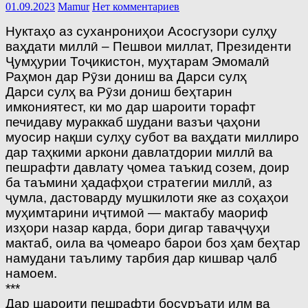
01.09.2023
Mamur
Нет комментариев
Нуктаҳо аз суханрониҳои Асосгузори сулҳу
ваҳдати миллӣ – Пешвои миллат, Президенти
Ҷумҳурии Тоҷикистон, муҳтарам Эмомалӣ
Раҳмон дар Рӯзи дониш ва Дарси сулҳ
Дарси сулҳ ва Рӯзи дониш беҳтарин
имкониятест, ки мо дар шароити торафт
печидаву мураккаб шудани вазъи ҷаҳони
муосир нақши сулҳу субот ва ваҳдати миллиро
дар таҳкими аркони давлатдории миллӣ ва
пешрафти давлату ҷомеа таъкид созем, доир
ба таъмини ҳадафҳои стратегии миллӣ, аз
ҷумла, дастоварду мушкилоти яке аз соҳаҳои
муҳимтарини иҷтимоӣ — мактабу маориф
изҳори назар карда, бори дигар таваҷҷуҳи
мактаб, оила ва ҷомеаро барои боз ҳам беҳтар
намудани таълиму тарбия дар кишвар ҷалб
намоем.
***
Дар шароити пешрафти босуръати илм ва