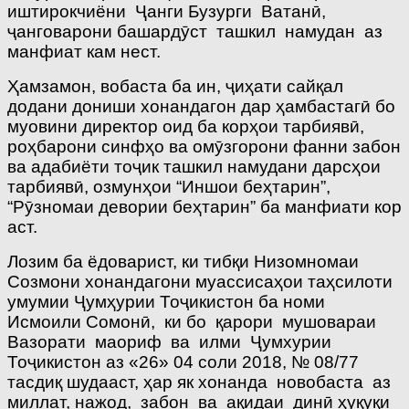
иштирокчиёни Ҷанги Бузурги Ватанӣ,
ҷанговарони башардӯст ташкил намудан аз
манфиат кам нест.
Ҳамзамон, вобаста ба ин, ҷиҳати сайқал
додани дониши хонандагон дар ҳамбастагӣ бо
муовини директор оид ба корҳои тарбиявӣ,
роҳбарони синфҳо ва омӯзгорони фанни забон
ва адабиёти тоҷик ташкил намудани дарсҳои
тарбиявӣ, озмунҳои “Иншои беҳтарин”,
“Рӯзномаи девории беҳтарин” ба манфиати кор
аст.
Лозим ба ёдоварист, ки тибқи Низомномаи
Созмони хонандагони муассисаҳои таҳсилоти
умумии Ҷумҳурии Тоҷикистон ба номи
Исмоили Сомонӣ, ки бо қарори мушовараи
Вазорати маориф ва илми Ҷумхурии
Тоҷикистон аз «26» 04 соли 2018, № 08/77
тасдиқ шудааст, ҳар як хонанда новобаста аз
миллат, нажод, забон ва ақидаи динӣ ҳуқуқи