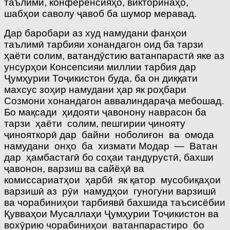
таълимӣ, конференсияҳо, викторинаҳо,
шабҳои саволу ҷавоб ба шумор меравад.
Дар баробари аз худ намудани фанҳои
таълимӣ тарбияи хонандагон оид ба тарзи
ҳаёти солим, ватандӯстию ватанпарастӣ яке аз
унсурҳои Консепсияи миллии тарбия дар
Ҷумҳурии Тоҷикистон буда, ба он диққати
махсус зоҳир намудани ҳар як роҳбари
Созмони хонандагон аввалиндараҷа мебошад.
Бо мақсади ҳидояти ҷавонону наврасон ба
тарзи ҳаёти солим, пешгирии ҷинояту
ҷинояткорӣ дар байни ноболиғон ва омода
намудани онҳо ба хизмати Модар — Ватан
дар ҳамбастагӣ бо соҳаи тандурустӣ, бахши
ҷавонон, варзиш ва сайёҳӣ ва
комиссариатҳои ҳарбӣ як қатор мусобиқаҳои
варзишӣ аз рӯи намудҳои гуногуни варзишӣ
ва чорабиниҳои тарбиявӣ бахшида таъсисёбии
Қувваҳои Мусаллаҳи Ҷумҳурии Тоҷикистон ва
вохӯрию чорабиниҳои ватанпарастиро бо