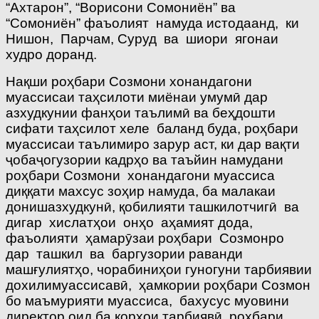
“Ахтарон”, “Ворисони Сомониён” ва
“Сомониён” фаъолият намуда истодаанд, ки
Нишон, Парчам, Суруд ва шиори ягонаи
худро доранд.
Нақши роҳбари Созмони хонандагони
муассисаи таҳсилоти миёнаи умумӣ дар
азхудкунии фанҳои таълимӣ ва беҳдошти
сифати таҳсилот хеле баланд буда, роҳбари
муассисаи таълимиро зарур аст, ки дар вақти
ҷобаҷогузории кадрҳо ва таъйин намудани
роҳбари Созмони хонандагони муассиса
диққати махсус зоҳир намуда, ба малакаи
донишазхудкунӣ, қобилияти ташкилотчигӣ ва
дигар хислатҳои онҳо аҳамият дода,
фаъолияти ҳамарӯзаи роҳбари Созмонро
дар ташкил ва баргузории раванди
машғулиятҳо, чорабиниҳои гуногуни тарбиявии
дохилимуассисавӣ, ҳамкории роҳбари Созмон
бо маъмурияти муассиса, бахусус муовини
директор оид ба корҳои тарбиявӣ, роҳбари