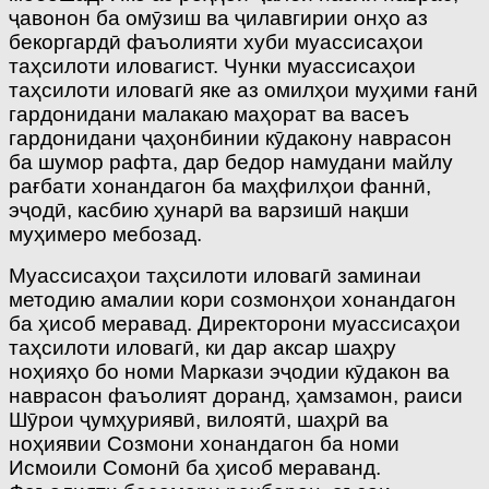
ҷавонон ба омӯзиш ва ҷилавгирии онҳо аз
бекоргардӣ фаъолияти хуби муассисаҳои
таҳсилоти иловагист. Чунки муассисаҳои
таҳсилоти иловагӣ яке аз омилҳои муҳими ғанӣ
гардонидани малакаю маҳорат ва васеъ
гардонидани ҷаҳонбинии кӯдакону наврасон
ба шумор рафта, дар бедор намудани майлу
рағбати хонандагон ба маҳфилҳои фаннӣ,
эҷодӣ, касбию ҳунарӣ ва варзишӣ нақши
муҳимеро мебозад.
Муассисаҳои таҳсилоти иловагӣ заминаи
методию амалии кори созмонҳои хонандагон
ба ҳисоб меравад. Директорони муассисаҳои
таҳсилоти иловагӣ, ки дар аксар шаҳру
ноҳияҳо бо номи Маркази эҷодии кӯдакон ва
наврасон фаъолият доранд, ҳамзамон, раиси
Шӯрои ҷумҳуриявӣ, вилоятӣ, шаҳрӣ ва
ноҳиявии Созмони хонандагон ба номи
Исмоили Сомонӣ ба ҳисоб мераванд.