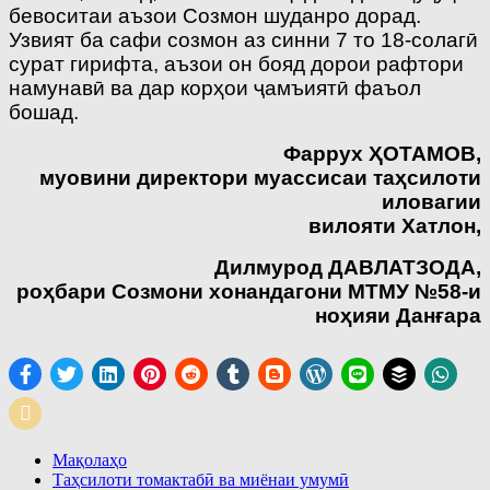
бевоситаи аъзои Созмон шуданро дорад.
Узвият ба сафи созмон аз синни 7 то 18-солагӣ
сурат гирифта, аъзои он бояд дорои рафтори
намунавӣ ва дар корҳои ҷамъиятӣ фаъол
бошад.
Фаррух
Ҳ
ОТАМОВ,
муовини директори муассисаи
та
ҳ
силоти
иловагии
вилояти Хатлон,
Дилмурод ДАВЛАТЗОДА,
ро
ҳ
бари Созмони хонандагони
МТМУ №58-и
но
ҳ
ияи Дан
ғ
ара
Мақолаҳо
Таҳсилоти томактабӣ ва миёнаи умумӣ