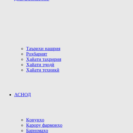
Таърихи нашрия
Роҳбарият
Ҳайати таҳририя
Ҳайати эҷодӣ
Ҳайати техникӣ
АСНОД
Қонунҳо
Қарору фармонҳо
Барномаҳо