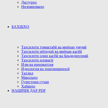
Дастурҳо
Низомномаҳо
БАХШҲО
Таҳсилоти томактабӣ ва миёнаи умумӣ
Таҳсилоти ибтидоӣ ва миёнаи касбӣ
Таҳсилоти олии касбӣ ва баъдидипломӣ
Таҳсилоти иловагӣ
Илм ва инноватсия
Идеология ва хештаншиносӣ
Таҳлил
Мақолаҳо
Гулистони сухан
Хабарҳо
НАШРИЯ ДАР PDF