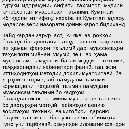
гурӯҳи идоракунии сифати таҳсилот, мудири
китобхонаи муассисаи таълимӣ, Кумитаи
ибтидоии иттифоқи касаба ва Кумитаи падару
модарон зери назорати доимӣ қарор бидиҳанд.
Қайд кардан зарур аст, ки яке аз роҳҳои
баланд бардоштани сатҳу сифати таҳсилот
аз ҳамаи фанҳои таълимӣ дар муассисаҳои
таҳсилоти миёнаи умумӣ, пеш аз ҳама,
мустаҳкам намудани базаи моддӣ — техникӣ,
таҷҳизонидани кабинетҳои фаннӣ, ташкили
иттиҳодияҳои методии дохилимуассисавӣ, ба
корҳои методӣ ҷалб намудани тамоми
кормандони педагогӣ, таъмин намудани
муассисаи таълимӣ бо кадрҳои
баландихтисос, таъмини муассисаи таълимӣ
бо дастурҳои методӣ, асбобҳои аёнию
воситаҳои техникӣ ва китобҳои дарсию
бадеӣ, ташкил ва баргузории чорабиниҳои
гуногуни тарбиявӣ, озмунҳои иловагии фанҳои