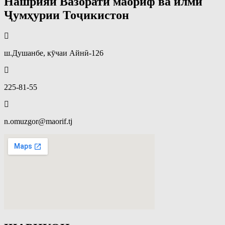
Нашрияи Вазорати маориф ва илми
Ҷумҳурии Тоҷикистон
ш.Душанбе, кӯчаи Айнӣ-126
225-81-55
n.omuzgor@maorif.tj