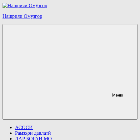
Перейти
к
содержимому
Нашрияи Омӯзгор
Меню
АСОСӢ
Рамзҳои давлатӣ
ДАР БОРАИ МО