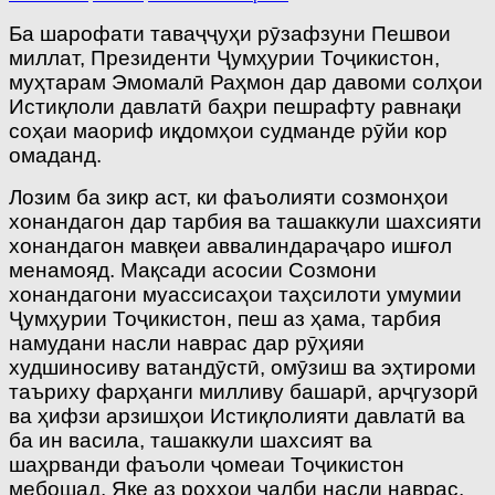
Ба шарофати таваҷҷуҳи рӯзафзуни Пешвои
миллат, Президенти Ҷумҳурии Тоҷикистон,
муҳтарам Эмомалӣ Раҳмон дар давоми солҳои
Истиқлоли давлатӣ баҳри пешрафту равнақи
соҳаи маориф иқдомҳои судманде рӯйи кор
омаданд.
Лозим ба зикр аст, ки фаъолияти созмонҳои
хонандагон дар тарбия ва ташаккули шахсияти
хонандагон мавқеи аввалиндараҷаро ишғол
менамояд. Мақсади асосии Созмони
хонандагони муассисаҳои таҳсилоти умумии
Ҷумҳурии Тоҷикистон, пеш аз ҳама, тарбия
намудани насли наврас дар рӯҳияи
худшиносиву ватандӯстӣ, омӯзиш ва эҳтироми
таъриху фарҳанги милливу башарӣ, арҷгузорӣ
ва ҳифзи арзишҳои Истиқлолияти давлатӣ ва
ба ин васила, ташаккули шахсият ва
шаҳрванди фаъоли ҷомеаи Тоҷикистон
мебошад. Яке аз роҳҳои ҷалби насли наврас,