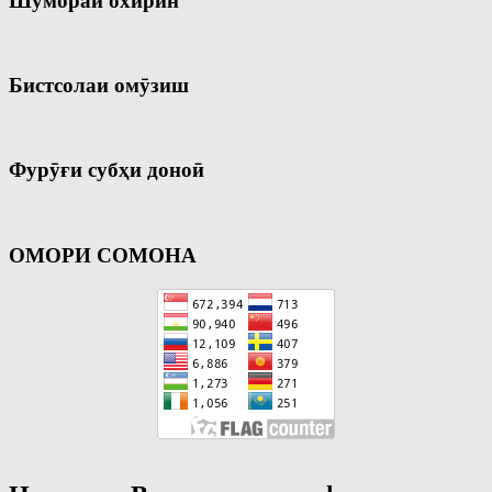
Шумораи охирин
Бистсолаи омӯзиш
Фурӯғи субҳи доноӣ
ОМОРИ СОМОНА