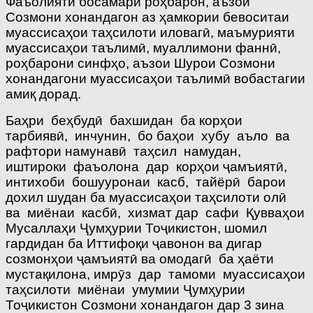
Фаъолияти босамари роҳбарон, аъзои
Созмони хонандагон аз ҳамкории бевоситаи
муассисаҳои таҳсилоти иловагӣ, маъмурияти
муассисаҳои таълимӣ, муаллимони фаннӣ,
роҳбарони синфҳо, аъзои Шурои Созмони
хонандагони муассисаҳои таълимӣ вобастагии
амиқ дорад.
Баҳри беҳбудӣ бахшидан ба корҳои
тарбиявӣ, инчунин, бо баҳои хубу аъло ва
рафтори намунавӣ таҳсил намудан,
иштироки фаъолона дар корҳои ҷамъиятӣ,
интихоби бошууронаи касб, тайёрӣ барои
дохил шудан ба муассисаҳои таҳсилоти олӣ
ва миёнаи касбӣ, хизмат дар сафи Қувваҳои
Мусаллаҳи Ҷумҳурии Тоҷикистон, шомил
гардидан ба Иттифоқи ҷавонон ва дигар
созмонҳои ҷамъиятӣ ва омодагӣ ба ҳаёти
мустақилона, имрӯз дар тамоми муассисаҳои
таҳсилоти миёнаи умумии Ҷумҳурии
Тоҷикистон Созмони хонандагон дар 3 зина