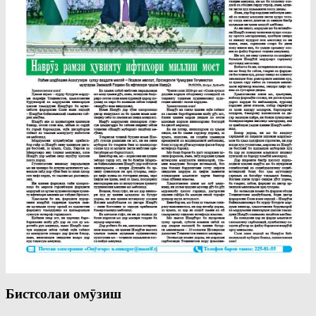
Бистсолаи омӯзиш