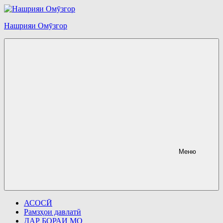
Перейти
к
содержимому
Нашрияи Омӯзгор
Меню
АСОСӢ
Рамзҳои давлатӣ
ДАР БОРАИ МО