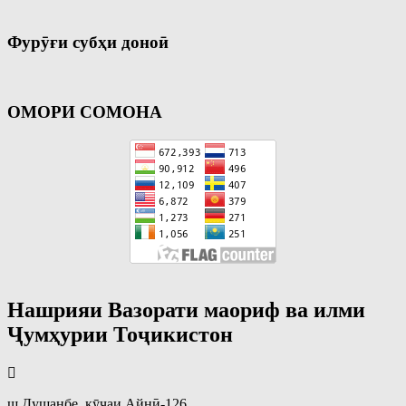
Фурӯғи субҳи доноӣ
ОМОРИ СОМОНА
Нашрияи Вазорати маориф ва илми
Ҷумҳурии Тоҷикистон
ш.Душанбе, кӯчаи Айнӣ-126