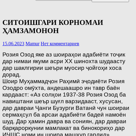
СИТОИШГАРИ КОРНОМАИ
ҲАМЗАМОНОН
15.06.2023
Mamur
Нет комментариев
Розия Озод яке аз шоираҳои адабиёти тоҷик
дар нимаи якуми асри ХХ шинохта шудаасту
дар шаклгирии шеъри муосир ҷойгоҳи хоса
дорад.
Шоир Муҳаммадҷон Раҳимӣ эҷодиёти Розия
Озодро омӯхта, андешаашро ин тавр баён
кардааст: «Аз солҳои 1937-38 Розия Озод ба
навиштани шеър шуғл варзидааст, хусусан,
дар давраи Ҷанги Бузурги Ватанӣ чун шоираи
сермаҳсул ба арсаи адабиёти бадеӣ намоён
шуд. Дар ҳамин давра ва сониян, дар давраи
барқароркунии мамлакат ва бинокориҳо дар
ИҶШС номи ин шоира машҳур гардид».