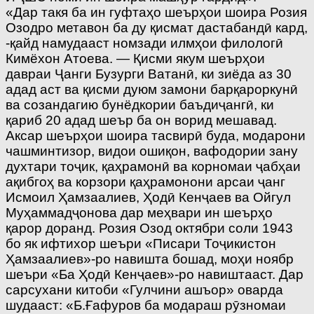
«Дар такя ба ин гуфтаҳо шеърҳои шоира Розия
Озодро метавон ба ду қисмат дастабандӣ кард,
-қайд намудааст номзади илмҳои филологӣ
Кимёхон Атоева. — Қисми якум шеърҳои
давраи Ҷанги Бузурги Ватанӣ, ки зиёда аз 30
адад аст ва қисми дуюм замони барқароркунӣ
ва созандагию бунёдкории баъдиҷангӣ, ки
қариб 20 адад шеър ба он ворид мешавад.
Аксар шеърҳои шоира тасвирӣ буда, модарони
чашминтизор, видои ошиқон, вафодории зану
духтари тоҷик, қаҳрамонӣ ва корномаи ҷабҳаи
ақибгоҳ ва корзори қаҳрамонони арсаи ҷанг
Исмоил Ҳамзаалиев, Ҳодӣ Кенҷаев ва Ойгул
Муҳаммадҷонова дар меҳвари ин шеърҳо
қарор доранд. Розия Озод октябри соли 1943
бо як ифтихор шеъри «Писари Тоҷикистон
Ҳамзаалиев»-ро навишта бошад, моҳи ноябр
шеъри «Ба Ҳодӣ Кенҷаев»-ро навиштааст. Дар
сарсухани китоби «Гулчини ашъор» оварда
шудааст: «Б.Ғафуров ба модараш рӯзномаи