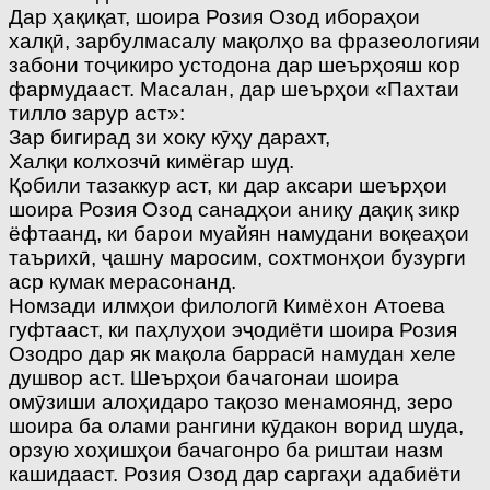
Дар ҳақиқат, шоира Розия Озод ибораҳои
халқӣ, зарбулмасалу мақолҳо ва фразеологияи
забони тоҷикиро устодона дар шеърҳояш кор
фармудааст. Масалан, дар шеърҳои «Пахтаи
тилло зарур аст»:
Зар бигирад зи хоку кӯҳу дарахт,
Халқи колхозчӣ кимёгар шуд.
Қобили тазаккур аст, ки дар аксари шеърҳои
шоира Розия Озод санадҳои аниқу дақиқ зикр
ёфтаанд, ки барои муайян намудани воқеаҳои
таърихӣ, ҷашну маросим, сохтмонҳои бузурги
аср кумак мерасонанд.
Номзади илмҳои филологӣ Кимёхон Атоева
гуфтааст, ки паҳлуҳои эҷодиёти шоира Розия
Озодро дар як мақола баррасӣ намудан хеле
душвор аст. Шеърҳои бачагонаи шоира
омӯзиши алоҳидаро тақозо менамоянд, зеро
шоира ба олами рангини кӯдакон ворид шуда,
орзую хоҳишҳои бачагонро ба риштаи назм
кашидааст. Розия Озод дар саргаҳи адабиёти