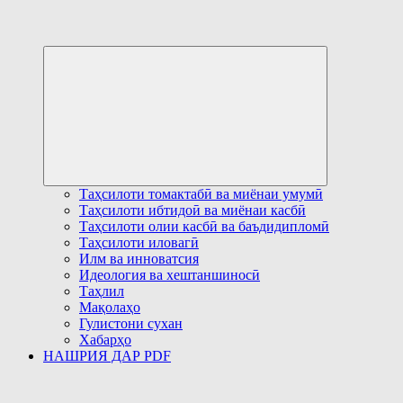
Развернуть
дочернее
меню
Таҳсилоти томактабӣ ва миёнаи умумӣ
Таҳсилоти ибтидоӣ ва миёнаи касбӣ
Таҳсилоти олии касбӣ ва баъдидипломӣ
Таҳсилоти иловагӣ
Илм ва инноватсия
Идеология ва хештаншиносӣ
Таҳлил
Мақолаҳо
Гулистони сухан
Хабарҳо
НАШРИЯ ДАР PDF