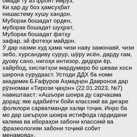
омадӣ ту аз фронт имрӯз,
Ки ҳар ду боз ҳамсуҳбат
нишастему хушу хандон.
Муборак бошадат орден,
муборак бошадат шуҳрат,
Муборак бошадат фатҳу
зафар, эй фотеҳи майдон.
Ӯ дар назми худ ҳама чизи наву замонавӣ, чизи
зебо, хурсандиву сурур, шӯру исён, дарду ғам,
дуову сано, нигоҳи интизор, дидори ёр,
хайрбод, хислатҳои мардумиро бо шеваи хоси
широна сурудааст. Устоди ДДХ ба номи
академик Б.Ғафуров Аҳмадҷон Давронов дар
рӯзномаи «Тирози ҷаҳон» (22.01.2023, №7)
навиштааст: «Ашъори шоира ду сарчашма
дорад: яке адабиёти бойи классикӣ ва дигаре
фолклори сарватманди халқи тоҷик. Инро ба
мо дар шеърҳои шоира истифода гардидани
калима ва ибораҳои забони классикӣ ва
фразеологияи забони тоҷикӣ собит
менамояд».