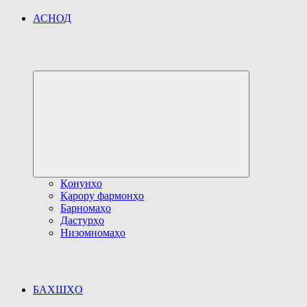
АСНОД
Развернуть
дочернее
меню
Қонунҳо
Қарору фармонҳо
Барномаҳо
Дастурҳо
Низомномаҳо
БАХШҲО