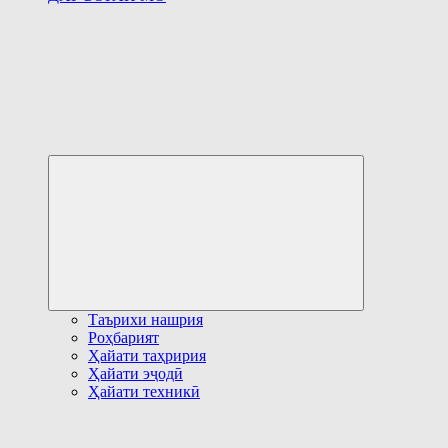
Развернуть
дочернее
меню
Таърихи нашрия
Роҳбарият
Ҳайати таҳририя
Ҳайати эҷодӣ
Ҳайати техникӣ