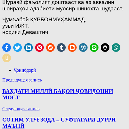
Шуравӣ фаъолият доштааст ва аз аввалин
шоираҳои адабиёти муосир шинохта шудааст.
Ҷумъабой ҚУРБОНМУҲАММАД,
узви ИЖТ,
ноҳияи Деваштич
Ҷонибдорӣ
Навигация
Предыдущая запись
по
ВАҲДАТИ МИЛЛӢ БАҚОИ ҶОВИДОНИИ
записям
МОСТ
Следующая запись
СОТИМ УЛУҒЗОДА – СУФТАГАРИ ДУРРИ
МАЪНӢ