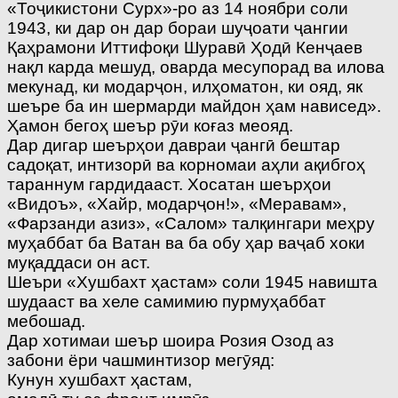
«Тоҷикистони Сурх»-ро аз 14 ноябри соли
1943, ки дар он дар бораи шуҷоати ҷангии
Қаҳрамони Иттифоқи Шуравӣ Ҳодӣ Кенҷаев
нақл карда мешуд, оварда месупорад ва илова
мекунад, ки модарҷон, илҳоматон, ки ояд, як
шеъре ба ин шермарди майдон ҳам нависед».
Ҳамон бегоҳ шеър рӯи коғаз меояд.
Дар дигар шеърҳои давраи ҷангӣ бештар
садоқат, интизорӣ ва корномаи аҳли ақибгоҳ
тараннум гардидааст. Хосатан шеърҳои
«Видоъ», «Хайр, модарҷон!», «Меравам»,
«Фарзанди азиз», «Салом» талқингари меҳру
муҳаббат ба Ватан ва ба обу ҳар ваҷаб хоки
муқаддаси он аст.
Шеъри «Хушбахт ҳастам» соли 1945 навишта
шудааст ва хеле самимию пурмуҳаббат
мебошад.
Дар хотимаи шеър шоира Розия Озод аз
забони ёри чашминтизор мегӯяд:
Кунун хушбахт ҳастам,