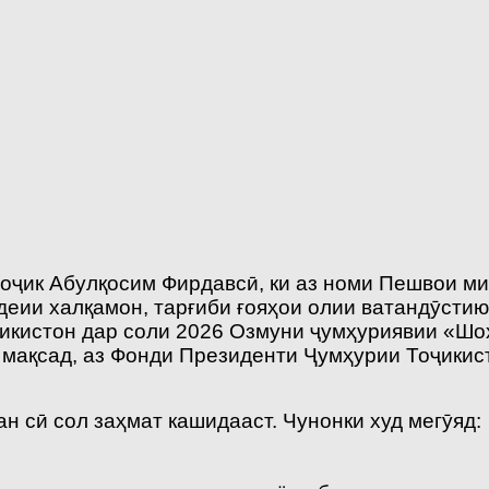
оҷик Абулқосим Фирдавсӣ, ки аз номи Пешвои ми
адеии халқамон, тарғиби ғояҳои олии ватандӯст
икистон дар соли 2026 Озмуни ҷумҳуриявии «Шо
 мақсад, аз Фонди Президенти Ҷумҳурии Тоҷикис
 сӣ сол заҳмат кашидааст. Чунонки худ мегӯяд: