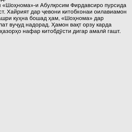
оби «Шоҳнома»-и Абулқосим Фирдавсиро пурсида
ст. Хайрият дар ҷевони китобхонаи оилавиамон
ашри куҳна бошад ҳам, «Шоҳнома» дар
лат вуҷуд надорад. Ҳамон вақт орзу карда
 ҳазорҳо нафар китобдӯсти дигар амалӣ гашт.