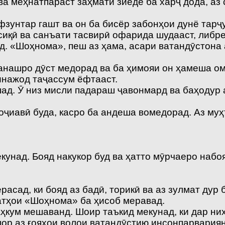
ва меҳнатпараст заҳмати зиёде ба харҷ дода, аз
зунтар гашт ва он ба бисёр забонҳои дунё тарҷ
қӣ ва санъати тасвирӣ офарида шудааст, либрет
д. «Шоҳнома», пеш аз ҳама, асари ватандӯстона 
нашро дӯст медорад ва ба ҳимояи он ҳамеша омод
инажод таҷассум ёфтааст.
д. Ӯ низ мисли падараш ҷавонмард ва баҳодур а
ҷиавӣ буда, касро ба андеша вомедорад. Аз муҳ
унад. Бояд накукор буд ва ҳатто мӯрчаеро набоя
асад, ки бояд аз бадӣ, торикӣ ва аз зулмат дур 
атҳои «Шоҳнома» ба ҳисоб меравад.
ҳкум мешаванд. Шоир таъкид мекунад, ки дар ни
ор аз ғояҳои волои ватандӯстию инсонпарвариян