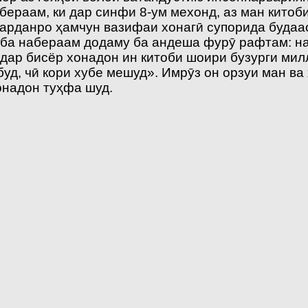
абераам, ки дар синфи 8-ум мехонд, аз ман кит
 карданро ҳамчун вазифаи хонагӣ супорида будаа
 ба набераам додаму ба андеша фурӯ рафтам: н
 дар бисёр хонадон ин китоби шоири бузурги мил
уд, чӣ кори хубе мешуд». Имрӯз он орзуи ман ва
онадон туҳфа шуд.