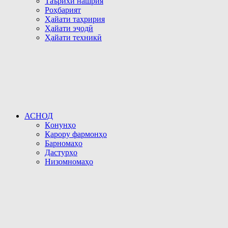
Таърихи нашрия
Роҳбарият
Ҳайати таҳририя
Ҳайати эҷодӣ
Ҳайати техникӣ
АСНОД
Қонунҳо
Қарору фармонҳо
Барномаҳо
Дастурҳо
Низомномаҳо