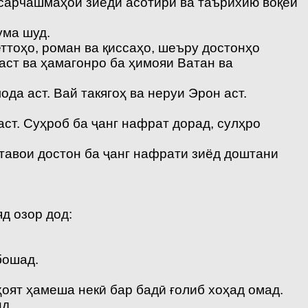
 сарчашмаҳои зиёди асотирӣ ва таърихию воқеӣ
ума шуд.
тоҳо, роман ва қиссаҳо, шеъру достонҳо
аст ва ҳамагонро ба ҳимояи Ватан ва
а аст. Вай такягоҳ ва неруи Эрон аст.
ст. Суҳроб ба ҷанг нафрат дорад, сулҳро
тавои достон ба ҷанг нафрати зиёд доштани
д озор дод:
бошад.
ҳоят ҳамеша некӣ бар бадӣ ғолиб хоҳад омад.
д.