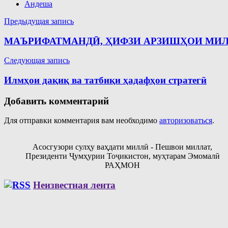
Андеша
Навигация
Предыдущая запись
по
МАЪРИФАТМАНДӢ, ҲИФЗИ АРЗИШҲОИ МИЛ
записям
Следующая запись
Илмҳои дақиқ ва татбиқи ҳадафҳои стратегӣ
Добавить комментарий
Для отправки комментария вам необходимо
авторизоваться
.
Асосгузори сулҳу ваҳдати миллӣ - Пешвои миллат,
Президенти Ҷумҳурии Тоҷикистон, муҳтарам Эмомалӣ
РАҲМОН
Неизвестная лента