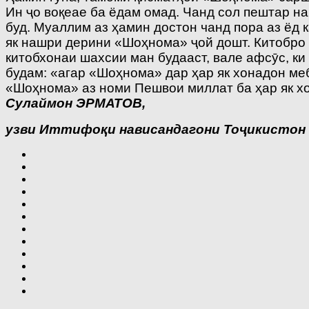
Ин ҷо воқеае ба ёдам омад. Чанд сол пештар н
буд. Муаллим аз ҳамин достон чанд пора аз ёд
як нашри дерини «Шоҳнома» ҷой дошт. Китобро
китобхонаи шахсии ман будааст, вале афсӯс, ки
будам: «агар «Шоҳнома» дар ҳар як хонадон меб
«Шоҳнома» аз номи Пешвои миллат ба ҳар як х
Сулаймон ЭРМАТОВ,
узви Иттифоқи нависандагони Тоҷикистон