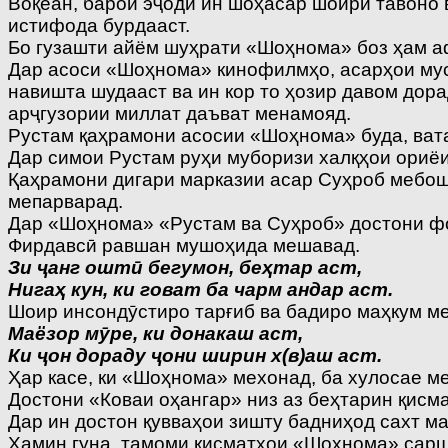
Воқеан, барои эҷоди ин шоҳасар шоири тавоно 
истифода бурдааст.
Бо гузашти айём шуҳрати «Шоҳнома» боз ҳам аф
Дар асоси «Шоҳнома» кинофилмҳо, асарҳои муси
навишта шудааст ва ин кор то ҳозир давом дора
арҷгузории миллат даъват менамояд.
Рустам қаҳрамони асосии «Шоҳнома» буда, вата
Дар симои Рустам руҳи муборизи халқҳои ориё
Қаҳрамони дигари марказии асар Суҳроб мебоша
мепарварад.
Дар «Шоҳнома» «Рустам ва Суҳроб» достони фо
Фирдавсӣ равшан мушоҳида мешавад.
Зи ҷанг оштӣ бегумон, беҳтар аст,
Нигаҳ кун, ки говат ба чарм андар аст.
Шоир инсондӯстиро тарғиб ва бадиро маҳкум мек
Маёзор мӯре, ки донакаш аст,
Ки ҷон дораду ҷони ширин х(в)аш аст.
Ҳар касе, ки «Шоҳнома» мехонад, ба хулосае мер
Достони «Коваи оҳангар» низ аз беҳтарин қисм
Дар ин достон қувваҳои зишту бадниҳод сахт ма
Ҳамин гуна, тамоми қисматҳои «Шоҳнома» сарш