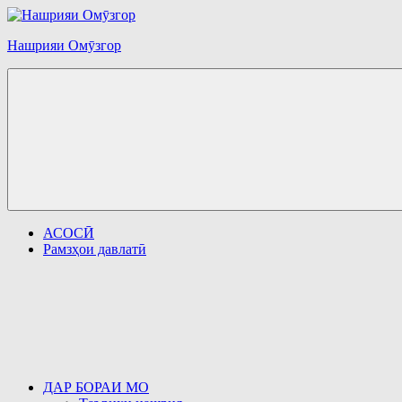
Перейти
к
Нашрияи Омӯзгор
содержимому
АСОСӢ
Рамзҳои давлатӣ
ДАР БОРАИ МО