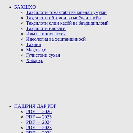
БАХШҲО
Таҳсилоти томактабӣ ва миёнаи умумӣ
Таҳсилоти ибтидоӣ ва миёнаи касбӣ
Таҳсилоти олии касбӣ ва баъдидипломӣ
Таҳсилоти иловагӣ
Илм ва инноватсия
Идеология ва хештаншиносӣ
Таҳлил
Мақолаҳо
Гулистони сухан
Хабарҳо
НАШРИЯ ДАР PDF
PDF — 2026
PDF — 2025
PDF — 2024
PDF — 2023
PDF — 2022