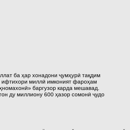
ллат ба ҳар хонадони ҷумҳурӣ тақдим
ию ифтихори миллӣ имконият фароҳам
ҳномахонӣ» баргузор карда мешавад.
тон ду миллиону 600 ҳазор сомонӣ ҷудо