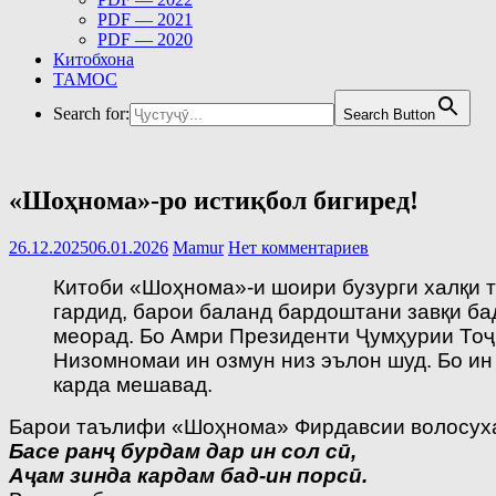
PDF — 2021
PDF — 2020
Китобхона
ТАМОС
Search for:
Search Button
«Шоҳнома»-ро истиқбол бигиред!
26.12.2025
06.01.2026
Mamur
Нет комментариев
Китоби «Шоҳнома»-и шоири бузурги халқи т
гардид, барои баланд бардоштани завқи б
меорад. Бо Амри Президенти Ҷумҳурии Тоҷ
Низомномаи ин озмун низ эълон шуд. Бо ин
карда мешавад.
Барои таълифи «Шоҳнома» Фирдавсии волосухан
Басе ранҷ бурдам дар ин сол сӣ,
Аҷам зинда кардам бад-ин порсӣ.