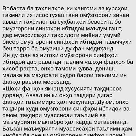
Вобаста ба таҳлилҳое, ки ҳангоми аз курсҳои
такмили ихтисос гузаштани омӯзгорони зинаи
аввали таҳсилот ва суҳбатҳои бевосита бо
омӯзгорони синфҳои ибтидоӣ маълум гашт,
дар муассисаҳои таҳсилоти миёнаи умумӣ
бисёр омӯзгорони синфҳои ибтидоӣ таваҷҷуҳи
бештарро ба омӯзиши ду фан медиҳанд.
Ин ду фан аз нигоҳи омӯзгорони синфҳои
ибтидоӣ дар раванди таълим «шоҳи фанҳо» ба
ҳисоб рафта, онҳо тамоми қувва, дониш,
малака ва маҳорати худро барои таълими ин
фанҳо равона месозанд.
«Шоҳи фанҳо» якчанд хусусияти тақдирсоз
доранд. Аввал ин ки онҳо тақдири дигар
фанҳои таълимиро ҳал мекунанд. Дуюм, онҳо
тақдири худи омӯзгорони синфҳои ибтидоӣ ва
сеюм, тақдири муассисаи таълимӣ ва
маъмурияти мактабро ҳал карда метавонанд.
Баъзан маъмурияти муассисаҳои таълимӣ ҳам
нисбат ба оне ки омӯзгорони синфҳои поинӣ