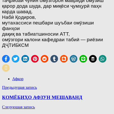
таҷрибаи чунин омӯзгорон мавриди омӯзиш
қарор дода шуда, дар миқёси ҷумҳурӣ паҳн
карда шавад.
Набӣ Қодиров,
мутахассиси пешбари шуъбаи омӯзиши
фанҳои
дақиқ ва табиатшиносии АТТ,
омӯзгори калони кафедраи табиӣ — риёзии
ДҶТИБКСМ
Афкор
Навигация
Предыдущая запись
по
КОМЁБИҲО АФЗУН МЕШАВАНД
записям
Следующая запись