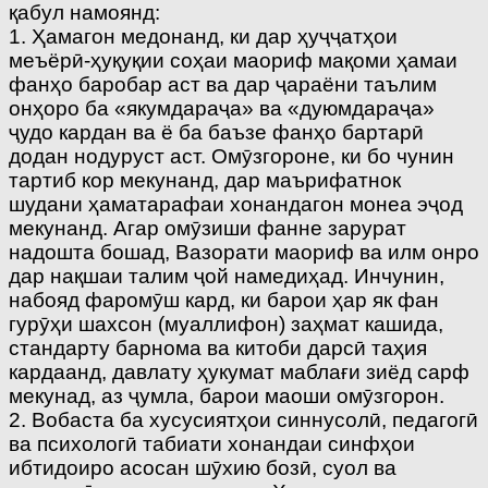
қабул намоянд:
1. Ҳамагон медонанд, ки дар ҳуҷҷатҳои
меъёрӣ-ҳуқуқии соҳаи маориф мақоми ҳамаи
фанҳо баробар аст ва дар ҷараёни таълим
онҳоро ба «якумдараҷа» ва «дуюмдараҷа»
ҷудо кардан ва ё ба баъзе фанҳо бартарӣ
додан нодуруст аст. Омӯзгороне, ки бо чунин
тартиб кор мекунанд, дар маърифатнок
шудани ҳаматарафаи хонандагон монеа эҷод
мекунанд. Агар омӯзиши фанне зарурат
надошта бошад, Вазорати маориф ва илм онро
дар нақшаи талим ҷой намедиҳад. Инчунин,
набояд фаромӯш кард, ки барои ҳар як фан
гурӯҳи шахсон (муаллифон) заҳмат кашида,
стандарту барнома ва китоби дарсӣ таҳия
кардаанд, давлату ҳукумат маблағи зиёд сарф
мекунад, аз ҷумла, барои маоши омӯзгорон.
2. Вобаста ба хусусиятҳои синнусолӣ, педагогӣ
ва психологӣ табиати хонандаи синфҳои
ибтидоиро асосан шӯхию бозӣ, суол ва