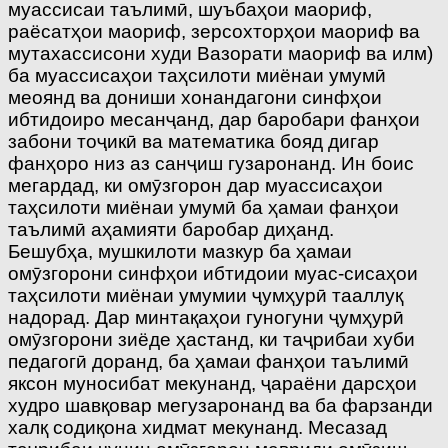
муассисаи таълимӣ, шуъбаҳои маориф,
раёсатҳои маориф, зерсохторҳои маориф ва
мутахассисони худи Вазорати маориф ва илм)
ба муассисаҳои таҳсилоти миёнаи умумӣ
меоянд ва дониши хонандагони синфҳои
ибтидоиро месанҷанд, дар баробари фанҳои
забони тоҷикӣ ва математика бояд дигар
фанҳоро низ аз санҷиш гузаронанд. Ин боис
мегардад, ки омӯзгорон дар муассисаҳои
таҳсилоти миёнаи умумӣ ба ҳамаи фанҳои
таълимӣ аҳамияти баробар диҳанд.
Бешубҳа, мушкилоти мазкур ба ҳамаи
омӯзгорони синфҳои ибтидоии муас-сисаҳои
таҳсилоти миёнаи умумии ҷумҳурӣ тааллуқ
надорад. Дар минтақаҳои гуногуни ҷумҳурӣ
омӯзгорони зиёде ҳастанд, ки таҷрибаи хуби
педагогӣ доранд, ба ҳамаи фанҳои таълимӣ
яксон муносибат мекунанд, ҷараёни дарсҳои
худро шавқовар мегузаронанд ва ба фарзанди
халқ содиқона хидмат мекунанд. Месазад