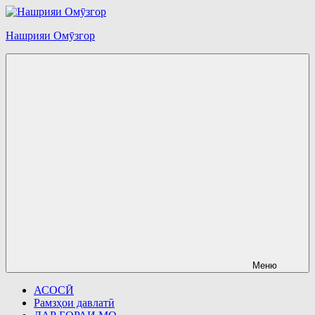
Перейти
к
Нашрияи Омӯзгор
содержимому
Меню
АСОСӢ
Рамзҳои давлатӣ