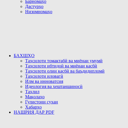
Барномаҳо
Дастурҳо
Низомномаҳо
БАХШҲО
Таҳсилоти томактабӣ ва миёнаи умумӣ
Таҳсилоти ибтидоӣ ва миёнаи касбӣ
Таҳсилоти олии касбӣ ва баъдидипломӣ
Таҳсилоти иловагӣ
Илм ва инноватсия
Идеология ва хештаншиносӣ
Таҳлил
Мақолаҳо
Гулистони сухан
Хабарҳо
НАШРИЯ ДАР PDF