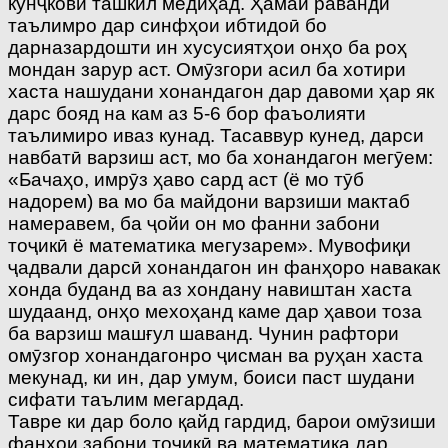
кунҷковӣ ташкил медиҳад. Ҳамаи раванди
таълимро дар синфҳои ибтидоӣ бо
дарназардошти ин хусусиятҳои онҳо ба роҳ
мондан зарур аст. Омӯзгори асил ба хотири
хаста нашудани хонандагон дар давоми ҳар як
дарс бояд на кам аз 5-6 бор фаъолияти
таълимиро иваз кунад. Тасаввур кунед, дарси
навбатӣ варзиш аст, мо ба хонандагон мегӯем:
«Бачаҳо, имрӯз ҳаво сард аст (ё мо тӯб
надорем) ва мо ба майдони варзиши мактаб
намеравем, ба ҷойи он мо фанни забони
тоҷикӣ ё математика мегузарем». Мувофиқи
ҷадвали дарсӣ хонандагон ин фанҳоро навакак
хонда буданд ва аз хондану навиштан хаста
шудаанд, онҳо мехоҳанд каме дар ҳавои тоза
ба варзиш машғул шаванд. Чунин рафтори
омӯзгор хонандагонро ҷисман ва руҳан хаста
мекунад, ки ин, дар умум, боиси паст шудани
сифати таълим мегардад.
Тавре ки дар боло қайд гардид, барои омӯзиши
фанҳои забони тоҷикӣ ва математика дар