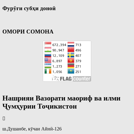
Фурӯғи субҳи доноӣ
ОМОРИ СОМОНА
Нашрияи Вазорати маориф ва илми
Ҷумҳурии Тоҷикистон
ш.Душанбе, кӯчаи Айнӣ-126