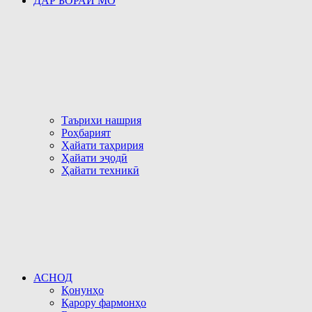
ДАР БОРАИ МО
Таърихи нашрия
Роҳбарият
Ҳайати таҳририя
Ҳайати эҷодӣ
Ҳайати техникӣ
АСНОД
Қонунҳо
Қарору фармонҳо