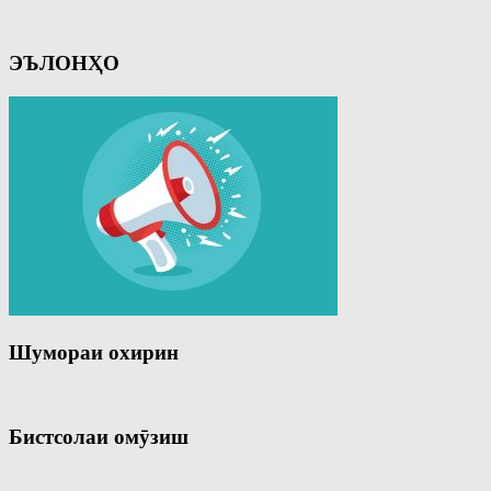
ЭЪЛОНҲО
Шумораи охирин
Бистсолаи омӯзиш