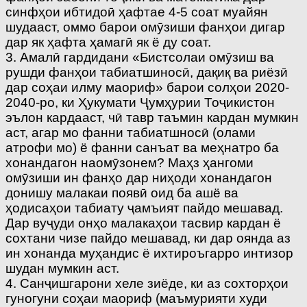
синфҳои ибтидоӣ ҳафтае 4-5 соат муайян
шудааст, оммо барои омӯзиши фанҳои дигар
дар як ҳафта ҳамагӣ як ё ду соат.
3. Амалӣ гардидани «Бистсолаи омӯзиш ва
рушди фанҳои табиатшиносӣ, дақиқ ва риёзӣ
дар соҳаи илму маориф» барои солҳои 2020-
2040-ро, ки Ҳукумати Ҷумҳурии Тоҷикистон
эълон кардааст, чӣ тавр таъмин кардан мумкин
аст, агар мо фанни табиатшносӣ (олами
атрофи мо) ё фанни санъат ва меҳнатро ба
хонандагон наомӯзонем? Маҳз ҳангоми
омӯзиши ин фанҳо дар ниҳоди хонандагон
донишу малакаи появӣ оид ба ашё ва
ҳодисаҳои табиату ҷамъият пайдо мешавад.
Дар вуҷуди онҳо малакаҳои тасвир кардан ё
сохтани чизе пайдо мешавад, ки дар оянда аз
ин хонанда муҳандис ё ихтироъгарро интизор
шудан мумкин аст.
4. Санҷишгарони хеле зиёде, ки аз сохторҳои
гуногуни соҳаи маориф (маъмурияти худи