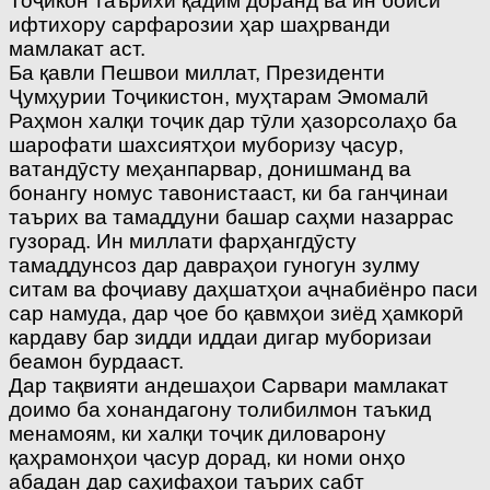
Тоҷикон таърихи қадим доранд ва ин боиси
ифтихору сарфарозии ҳар шаҳрванди
мамлакат аст.
Ба қавли Пешвои миллат, Президенти
Ҷумҳурии Тоҷикистон, муҳтарам Эмомалӣ
Раҳмон халқи тоҷик дар тӯли ҳазорсолаҳо ба
шарофати шахсиятҳои муборизу ҷасур,
ватандӯсту меҳанпарвар, донишманд ва
бонангу номус тавонистааст, ки ба ганҷинаи
таърих ва тамаддуни башар саҳми назаррас
гузорад. Ин миллати фарҳангдӯсту
тамаддунсоз дар давраҳои гуногун зулму
ситам ва фоҷиаву даҳшатҳои аҷнабиёнро паси
сар намуда, дар ҷое бо қавмҳои зиёд ҳамкорӣ
кардаву бар зидди иддаи дигар муборизаи
беамон бурдааст.
Дар тақвияти андешаҳои Сарвари мамлакат
доимо ба хонандагону толибилмон таъкид
менамоям, ки халқи тоҷик диловарону
қаҳрамонҳои ҷасур дорад, ки номи онҳо
абадан дар саҳифаҳои таърих сабт