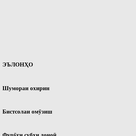
ЭЪЛОНҲО
Шумораи охирин
Бистсолаи омӯзиш
Фурӯғи субҳи доноӣ