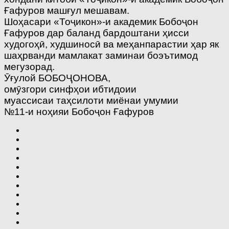
Ғафуров машғул мешавам.
Шоҳасари «Тоҷикон»-и академик Бобоҷон
Ғафуров дар баланд бардоштани ҳисси
худогоҳӣ, худшиносӣ ва меҳанпарастии ҳар як
шаҳрванди мамлакат заминаи боэътимод
мегузорад.
Ӯғулой БОБОҶОНОВА,
омӯзгори синфҳои ибтидоии
муассисаи таҳсилоти миёнаи умумии
№11-и ноҳияи Бобоҷон Ғафуров