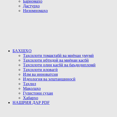
Барномаҳо
Дастурҳо
Низомномаҳо
БАХШҲО
Таҳсилоти томактабӣ ва миёнаи умумӣ
Таҳсилоти ибтидоӣ ва миёнаи касбӣ
Таҳсилоти олии касбӣ ва баъдидипломӣ
Таҳсилоти иловагӣ
Илм ва инноватсия
Идеология ва хештаншиносӣ
Таҳлил
Мақолаҳо
Гулистони сухан
Хабарҳо
НАШРИЯ ДАР PDF