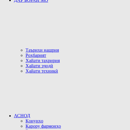
ДАР БОРАИ МО
Таърихи нашрия
Роҳбарият
Ҳайати таҳририя
Ҳайати эҷодӣ
Ҳайати техникӣ
АСНОД
Қонунҳо
Қарору фармонҳо