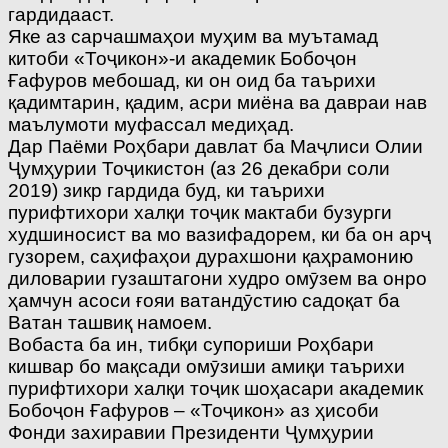
гардидааст.
Яке аз сарчашмаҳои муҳим ва муътамад
китоби «Тоҷикон»-и академик Бобоҷон
Ғафуров мебошад, ки он оид ба таърихи
қадимтарин, қадим, асри миёна ва давраи нав
маълумоти муфассал медиҳад.
Дар Паёми Роҳбари давлат ба Маҷлиси Олии
Ҷумҳурии Тоҷикистон (аз 26 декабри соли
2019) зикр гардида буд, ки таърихи
пурифтихори халқи тоҷик мактаби бузурги
худшиносист ва мо вазифадорем, ки ба он арҷ
гузорем, саҳифаҳои дурахшони қаҳрамонию
диловарии гузаштагони худро омӯзем ва онро
ҳамчун асоси ғояи ватандӯстию садоқат ба
Ватан ташвиқ намоем.
Вобаста ба ин, тибқи супориши Роҳбари
кишвар бо мақсади омӯзиши амиқи таърихи
пурифтихори халқи тоҷик шоҳасари академик
Бобоҷон Ғафуров – «Тоҷикон» аз ҳисоби
Фонди захиравии Президенти Ҷумҳурии