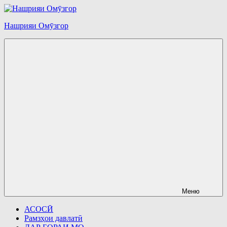
Перейти
к
Нашрияи Омӯзгор
содержимому
Меню
АСОСӢ
Рамзҳои давлатӣ