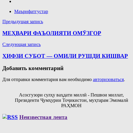
Маърифатгустар
Навигация
Предыдущая запись
по
МЕҲВАРИ ФАЪОЛИЯТИ ОМӮЗГОР
записям
Следующая запись
ҲИФЗИ СУБОТ — ОМИЛИ РУШДИ КИШВАР
Добавить комментарий
Для отправки комментария вам необходимо
авторизоваться
.
Асосгузори сулҳу ваҳдати миллӣ - Пешвои миллат,
Президенти Ҷумҳурии Тоҷикистон, муҳтарам Эмомалӣ
РАҲМОН
Неизвестная лента