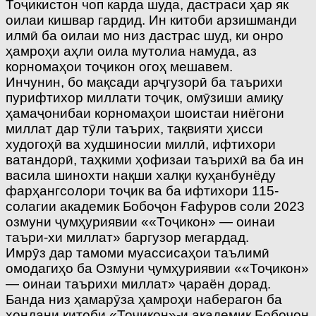
Тоҷикистон чоп карда шуда, дастраси ҳар як
оилаи кишвар гардид. Ин китоби арзишманди
илмӣ ба оилаи мо низ дастрас шуд, ки онро
ҳамроҳи аҳли оила мутолиа намуда, аз
корномаҳои тоҷикон огоҳ мешавем.
Инчунин, бо мақсади арҷгузорӣ ба таърихи
пурифтихор миллати тоҷик, омӯзиши амиқу
ҳамаҷонибаи корномаҳои шоистаи ниёгони
миллат дар тӯли таърих, тақвияти ҳисси
худогоҳӣ ва худшиносии миллӣ, ифтихори
ватандорӣ, таҳкими ҳофизаи таърихӣ ва ба ин
васила шинохти нақши халқи куҳанбунёду
фарҳангсолори тоҷик ва ба ифтихори 115-
солагии академик Бобоҷон Ғафуров соли 2023
озмуни ҷумҳуриявии ««Тоҷикон» — оинаи
таъри-хи миллат» баргузор мегардад.
Имрӯз дар тамоми муассисаҳои таълимӣ
омодагиҳо ба Озмуни ҷумҳуриявии ««Тоҷикон»
— оинаи таърихи миллат» ҷараён дорад.
Банда низ ҳамарӯза ҳамроҳи наберагон ба
хондани китоби «Тоҷикон»-и академик Бобоҷон