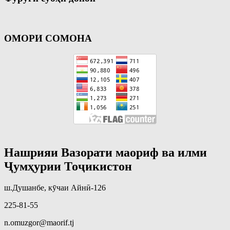
ОМОРИ СОМОНА
Нашрияи Вазорати маориф ва илми
Ҷумҳурии Тоҷикистон
ш.Душанбе, кӯчаи Айнӣ-126
225-81-55
n.omuzgor@maorif.tj