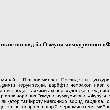
кистон оид ба Озмуни ҷумҳуриявии «Фур
и миллӣ – Пешвои миллат, Президенти Ҷумҳур
ақвияти неруи зеҳнӣ, дарёфти чеҳраҳои нави с
ти эҷодӣ, таҳкими эҳсоси худогоҳию худшино
р соли ҷорӣ низ Озмуни ҷумҳуриявии «Фурӯғи 
 як қатор тағйироту навгониҳо ворид гардида, 
ӯдакон ва наврасон дар 2 зерноминатсия миён