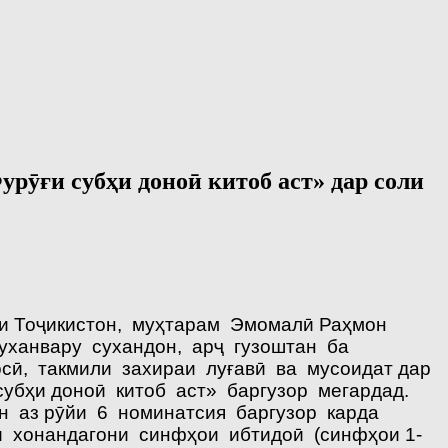
ӯғи субҳи доноӣ китоб аст» дар соли
ии Тоҷикистон, муҳтарам Эмомалӣ Раҳмон
уханвару сухандон, арҷ гузоштан ба
сӣ, такмили захираи луғавӣ ва мусоидат дар
субҳи доноӣ китоб аст» баргузор мегардад.
он аз рӯйи 6 номинатсия баргузор карда
и хонандагони синфҳои ибтидоӣ (синфҳои 1-