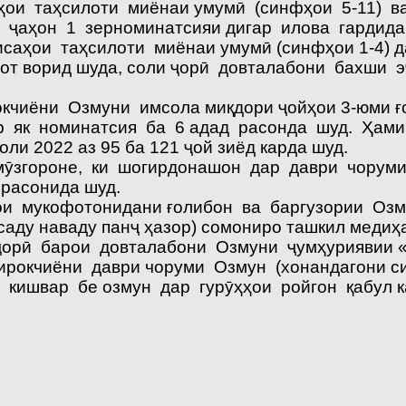
ои таҳсилоти миёнаи умумӣ (синфҳои 5-11) ва
и ҷаҳон 1 зерноминатсияи дигар илова гардид
аҳои таҳсилоти миёнаи умумӣ (синфҳои 1-4) да
рот ворид шуда, соли ҷорӣ довталабони бахши 
кчиёни Озмуни имсола миқдори ҷойҳои 3-юми ғо
ар як номинатсия ба 6 адад расонда шуд. Ҳам
ли 2022 аз 95 ба 121 ҷой зиёд карда шуд.
ӯзгороне, ки шогирдонашон дар даври чоруми О
 расонида шуд.
ои мукофотонидани ғолибон ва баргузории Озму
саду наваду панҷ ҳазор) сомониро ташкил медиҳ
орӣ барои довталабони Озмуни ҷумҳуриявии «
ирокчиёни даври чоруми Озмун (хонандагони с
 кишвар бе озмун дар гурӯҳҳои ройгон қабул 