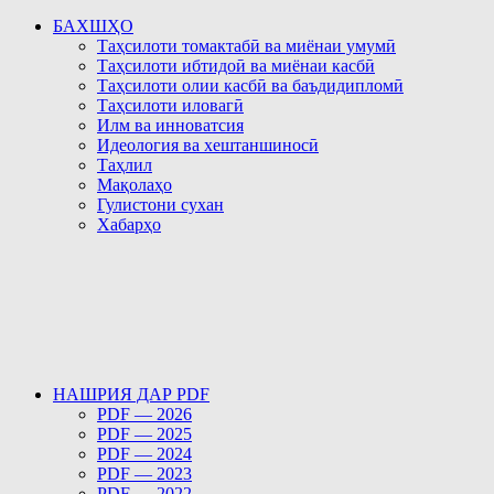
БАХШҲО
Таҳсилоти томактабӣ ва миёнаи умумӣ
Таҳсилоти ибтидоӣ ва миёнаи касбӣ
Таҳсилоти олии касбӣ ва баъдидипломӣ
Таҳсилоти иловагӣ
Илм ва инноватсия
Идеология ва хештаншиносӣ
Таҳлил
Мақолаҳо
Гулистони сухан
Хабарҳо
НАШРИЯ ДАР PDF
PDF — 2026
PDF — 2025
PDF — 2024
PDF — 2023
PDF — 2022