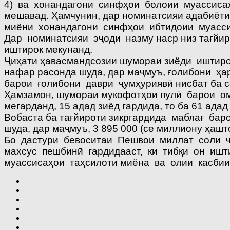
4) ва хонандагони синфҳои болоии муассисаҳ
мешавад. Ҳамчунин, дар номинатсияи адабиёт
миёни хонандагони синфҳои ибтидоии муассис
Дар номинатсияи эҷоди назму наср низ тағйи
иштирок мекунанд.
Ҷиҳати ҳавасмандсозии шумораи зиёди иштиро
нафар расонда шуда, дар маҷмуъ, ғолибони ҳ
барои ғолибони даври ҷумҳуриявӣ нисбат ба со
Ҳамзамон, шумораи мукофотҳои пулӣ барои ом
мегарданд, 15 адад зиёд гардида, то ба 61 адад
Вобаста ба тағйироти зикргардида маблағ бар
шуда, дар маҷмуъ, 3 895 000 (се миллиону ҳашт
Бо дастури бевоситаи Пешвои миллат соли ҷ
махсус пешбинӣ гардидааст, ки тибқи он ишт
муассисаҳои таҳсилоти миёна ва олии касбии