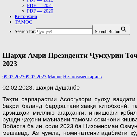
PDF — 2021
PDF — 2020
Китобхона
ТАМОС
Search for:
Search Button
Шарҳи Амри Президенти Ҷумҳурии Тоҷи
2023
09.02.2023
09.02.2023
Mamur
Нет комментариев
02.02.2023, шаҳри Душанбе
Таҳти cарпарастии Асосгузори сулҳу ваҳдат
баҳри баланд бардоштани завқи китобхонӣ, т
арзишҳои миллию фарҳангӣ, инкишофи қобилия
рушди ҷаҳони маънавии тамоми сокинони кишва
Вобаста ба ин, соли 2023 ба Низомномаи Озмун
мешавад. Аз ҷумла, номинатсияи адабиёти к