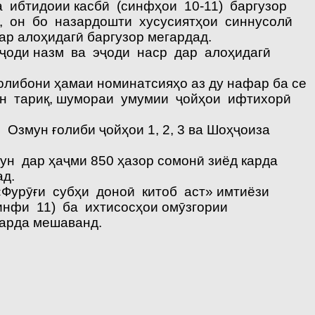
 ибтидоии касбӣ (синфҳои 10-11) баргузор
а, он бо назардошти хусусиятҳои синнусолӣ
р алоҳидагӣ баргузор мегардад.
эҷоди назм ва эҷоди наср дар алоҳидагӣ
либони ҳамаи номинатсияҳо аз ду нафар ба се
ин тариқ, шумораи умумии ҷойҳои ифтихорӣ
змун ғолиби ҷойҳои 1, 2, 3 ва Шоҳҷоиза
н дар ҳаҷми 850 ҳазор сомонӣ зиёд карда
ад.
Фурӯғи субҳи доноӣ китоб аст» имтиёзи
инфи 11) ба ихтисосҳои омӯзгории
карда мешаванд.