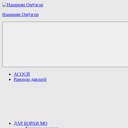
Перейти
к
Нашрияи Омӯзгор
содержимому
АСОСӢ
Рамзҳои давлатӣ
ДАР БОРАИ МО