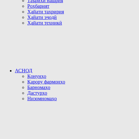
Таърихи нашрия
Роҳбарият
Ҳайати таҳририя
Ҳайати эҷодӣ
Ҳайати техникӣ
АСНОД
Қонунҳо
Қарору фармонҳо
Барномаҳо
Дастурҳо
Низомномаҳо