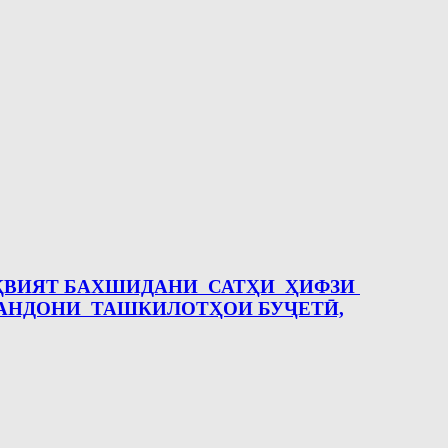
АҚВИЯТ БАХШИДАНИ САТҲИ ҲИФЗИ
АНДОНИ ТАШКИЛОТҲОИ БУҶЕТӢ,