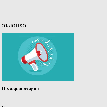
ЭЪЛОНҲО
Шумораи охирин