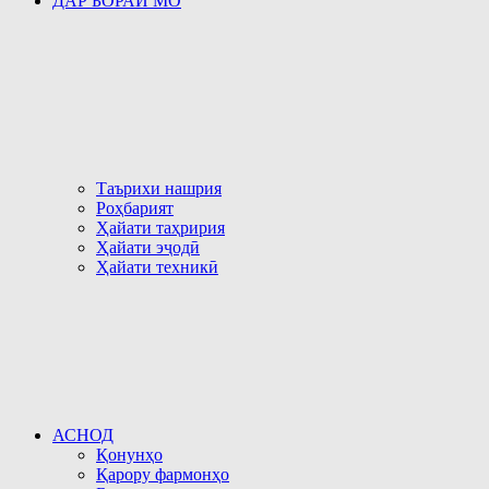
ДАР БОРАИ МО
Таърихи нашрия
Роҳбарият
Ҳайати таҳририя
Ҳайати эҷодӣ
Ҳайати техникӣ
АСНОД
Қонунҳо
Қарору фармонҳо