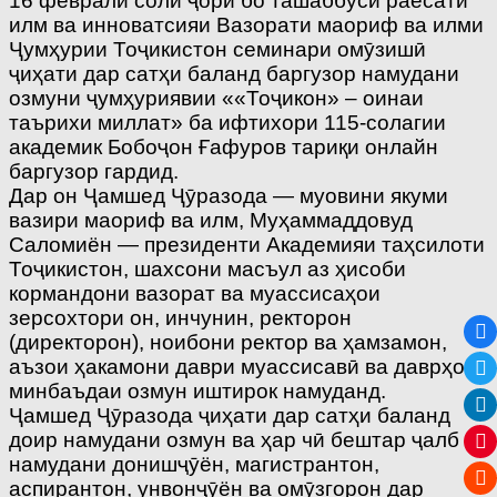
16 феврали соли ҷорӣ бо ташаббуси раёсати
илм ва инноватсияи Вазорати маориф ва илми
Ҷумҳурии Тоҷикистон семинари омӯзишӣ
ҷиҳати дар сатҳи баланд баргузор намудани
озмуни ҷумҳуриявии ««Тоҷикон» – оинаи
таърихи миллат» ба ифтихори 115-солагии
академик Бобоҷон Ғафуров тариқи онлайн
баргузор гардид.
Дар он Ҷамшед Ҷӯразода — муовини якуми
вазири маориф ва илм, Муҳаммаддовуд
Саломиён — президенти Академияи таҳсилоти
Тоҷикистон, шахсони масъул аз ҳисоби
кормандони вазорат ва муассисаҳои
зерсохтори он, инчунин, ректорон
(директорон), ноибони ректор ва ҳамзамон,
аъзои ҳакамони даври муассисавӣ ва даврҳои
минбаъдаи озмун иштирок намуданд.
Ҷамшед Ҷӯразода ҷиҳати дар сатҳи баланд
доир намудани озмун ва ҳар чӣ бештар ҷалб
намудани донишҷӯён, магистрантон,
аспирантон, унвонҷӯён ва омӯзгорон дар