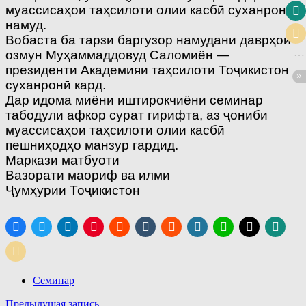
муассисаҳои таҳсилоти олии касбӣ суханронӣ
намуд.
Вобаста ба тарзи баргузор намудани даврҳои
озмун Муҳаммаддовуд Саломиён —
президенти Академияи таҳсилоти Тоҷикистон
суханронӣ кард.
Дар идома миёни иштирокчиёни семинар
табодули афкор сурат гирифта, аз ҷониби
муассисаҳои таҳсилоти олии касбӣ
пешниҳодҳо манзур гардид.
Маркази матбуоти
Вазорати маориф ва илми
Ҷумҳурии Тоҷикистон
Семинар
Навигация
Предыдущая запись