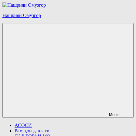
Перейти
к
Нашрияи Омӯзгор
содержимому
Меню
АСОСӢ
Рамзҳои давлатӣ