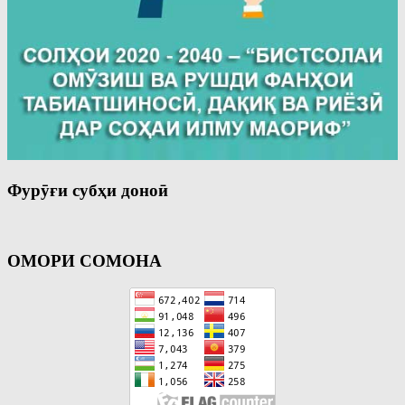
Фурӯғи субҳи доноӣ
ОМОРИ СОМОНА