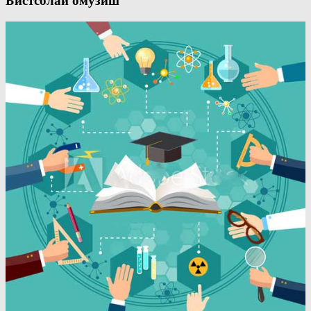
Бистсолаи омӯзиш