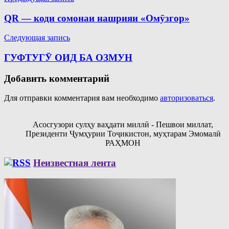
по
QR — коди сомонаи нашрияи «Омӯзгор»
записям
Следующая запись
ГУФТУГӮ ОИД БА ОЗМУН
Добавить комментарий
Для отправки комментария вам необходимо
авторизоваться
.
Асосгузори сулҳу ваҳдати миллӣ - Пешвои миллат,
Президенти Ҷумҳурии Тоҷикистон, муҳтарам Эмомалӣ
РАҲМОН
Неизвестная лента