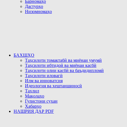
Барномаҳо
Дастурҳо
Низомномаҳо
БАХШҲО
Таҳсилоти томактабӣ ва миёнаи умумӣ
Таҳсилоти ибтидоӣ ва миёнаи касбӣ
Таҳсилоти олии касбӣ ва баъдидипломӣ
Таҳсилоти иловагӣ
Илм ва инноватсия
Идеология ва хештаншиносӣ
Таҳлил
Мақолаҳо
Гулистони сухан
Хабарҳо
НАШРИЯ ДАР PDF