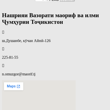
Нашрияи Вазорати маориф ва илми
Ҷумҳурии Тоҷикистон
ш.Душанбе, кӯчаи Айнӣ-126
225-81-55
n.omuzgor@maorif.tj